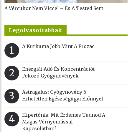
A Vércukor Nem Viccel – És A Tested Sem
Legolvasottabbak
A Kurkuma Jobb Mint A Prozac
1
Energiát Adó És Koncentrációt
2
Fokozó Gyógynövények
Astragalus: Gyógynövény 6
3
Hihetetlen Egészségügyi Előnnyel
Hipertónia: Mit Érdemes Tudnod A
4
Magas Vérnyomással
Kapcsolatban?