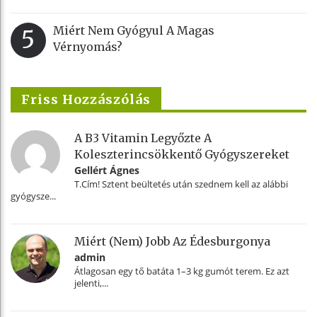
Miért Nem Gyógyul A Magas
5
Vérnyomás?
Friss Hozzászólás
A B3 Vitamin Legyőzte A
Koleszterincsökkentő Gyógyszereket
Gellért Ágnes
T.Cím! Sztent beültetés után szednem kell az alábbi
gyógysze...
Miért (nem) Jobb Az Édesburgonya
admin
Átlagosan egy tő batáta 1–3 kg gumót terem. Ez azt
jelenti,...