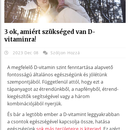
3 ok, amiért szükséged van D-
vitaminra!
2023 Dec 08
Szóljon Hozzá
A megfelelő D-vitamin szint fenntartása alapvető
fontosságú általános egészségünk és jólétünk
szempontjából. Függetlenül attól, hogy ezt a
tápanyagot az étrendünkből, a napfényből, étrend-
kiegészítők segítségével vagy a három
kombinációjából nyerjük.
És bár a legtöbb ember a D-vitamint leggyakrabban
a csontok egészségével kapcsolja össze, hatása
egészségünk
sok más területeire is kiterjed
. Ez azért