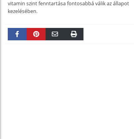
vitamin szint fenntartása fontosabbá válik az állapot
kezelésében.
Faceboo
Pinteres
Email
Print
k
t