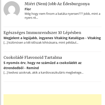
Miért (nem) Jobb Az Édesburgonya
Flor
Még hogy nem finom a batáta nyersen??? Jobb, mint a
nyers ré...
Egészséges Immunrendszer 10 Lépésben
Megjelent a legújabb, ingyenes Vitaking Katalógus - Vitaking
[…] különösen a téli időszak kihívásaira, mint például...
Csokoládé Flavonoid Tartalma
5 nyomós érv, hogy ne száműzd a csokoládét az
étrendedből - Remind
[…] kedvez azoknak, akik a kardiovaszkuláris megbetege...