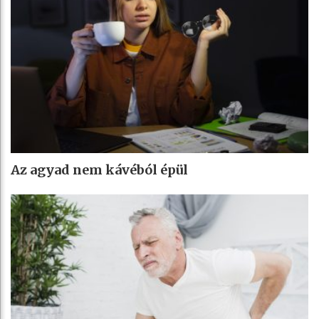
Az agyad nem kávéból épül