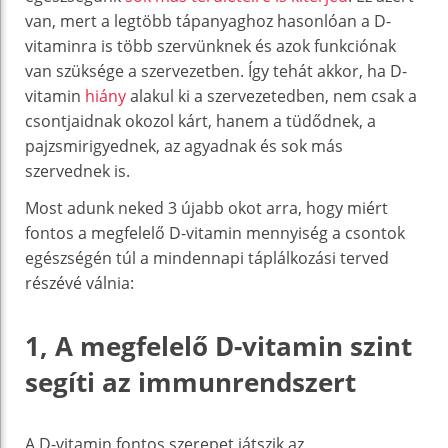
van, mert a legtöbb tápanyaghoz hasonlóan a D-
vitaminra is több szervünknek és azok funkciónak
van szüksége a szervezetben. Így tehát akkor, ha D-
vitamin
hiány
alakul ki a szervezetedben, nem csak a
csontjaidnak okozol kárt, hanem a tüdődnek, a
pajzsmirigyednek, az agyadnak és sok más
szervednek is.
Most adunk neked 3 újabb okot arra, hogy miért
fontos a megfelelő D-vitamin mennyiség a csontok
egészségén túl a mindennapi táplálkozási terved
részévé válnia:
1, A megfelelő D-vitamin szint
segíti az immunrendszert
A D-vitamin fontos szerepet játszik az