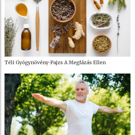
Téli Gyógynövény-Pajzs A Megfázás Ellen