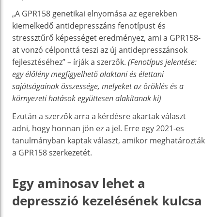
„A GPR158 genetikai elnyomása az egerekben
kiemelkedő antidepresszáns fenotípust és
stressztűrő képességet eredményez, ami a GPR158-
at vonzó célponttá teszi az új antidepresszánsok
fejlesztéséhez” – írják a szerzők.
(Fenotípus jelentése:
egy élőlény megfigyelhető alaktani és élettani
sajátságainak összessége, melyeket az öröklés és a
környezeti hatások együttesen alakítanak ki)
Ezután a szerzők arra a kérdésre akartak választ
adni, hogy honnan jön ez a jel. Erre egy 2021-es
tanulmányban kaptak választ, amikor meghatározták
a GPR158 szerkezetét.
Egy aminosav lehet a
depresszió kezelésének kulcsa