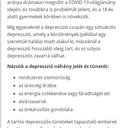
aránya drámaian megnőtt a COVID-19 világjárvány
idején, és továbbra is problémát jelent, és a 18 év
alatti gyermekek körében is növekszik.
Míg egyeseknél a depresszió csupán egy szituációs
depresszió, amely a körülmények (például egy
szerettük halála) miatt alakul ki, másoknál a
depresszió hosszabb ideig tart, és ez súlyos
depressziós zavarrá válhat.
Nézzük a depresszió néhány jelét és tünetét:
rendszeres szomorúság
az üresség érzése
az energia csökkenése vagy fáradtságérzet
alvászavarok
az önkárosítás gondolata
A tartós depressziós tüneteket tapasztaló emberek