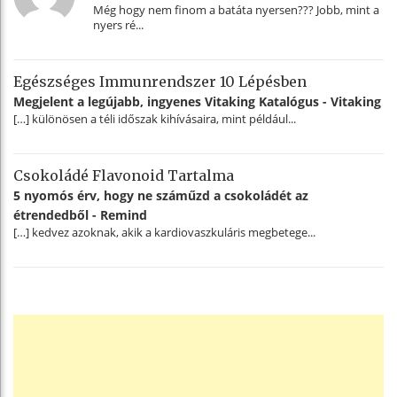
Még hogy nem finom a batáta nyersen??? Jobb, mint a
nyers ré...
Egészséges Immunrendszer 10 Lépésben
Megjelent a legújabb, ingyenes Vitaking Katalógus - Vitaking
[…] különösen a téli időszak kihívásaira, mint például...
Csokoládé Flavonoid Tartalma
5 nyomós érv, hogy ne száműzd a csokoládét az
étrendedből - Remind
[…] kedvez azoknak, akik a kardiovaszkuláris megbetege...