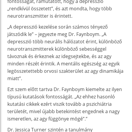
fontosságát, rámutatott, hogy a depresszió
„rendkívül összetett”, és azt mondta, hogy több
neurotranszmitter is érintett.
„A depresszió kezelése során számos tényező
játszódik le” – jegyezte meg Dr. Faynboym. „A
depresszió több neurális hálózatot érint, különböző
neurotranszmitterek különböző sebességgel
távoznak és érkeznek az idegsejtekbe, és az agy
minden részét érintik. A mentális egészség az egyik
legösszetettebb orvosi szakterület az agy dinamikája
miatt”.
Ezt szem előtt tartva Dr. Faynboym kiemelte az ilyen
típusú kutatások fontosságát. „Az ehhez hasonló
kutatási cikkek ezért viszik tovább a pszichiátria
területét, mivel újabb betekintést engednek a nagy
ismeretlen, az agy függönye mögé”.”
Dr. Jessica Turner szintén a tanulmány