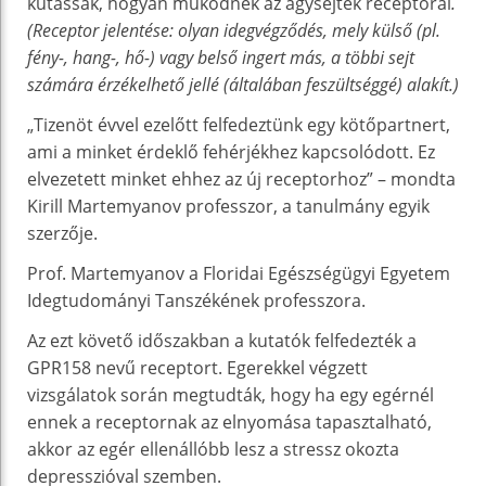
kutassák, hogyan működnek az agysejtek receptorai
.
(Receptor jelentése: olyan idegvégződés, mely külső (pl.
fény-, hang-, hő-) vagy belső ingert más, a többi sejt
számára érzékelhető jellé (általában feszültséggé) alakít.)
„Tizenöt évvel ezelőtt felfedeztünk egy kötőpartnert,
ami a minket érdeklő fehérjékhez kapcsolódott. Ez
elvezetett minket ehhez az új receptorhoz” – mondta
Kirill Martemyanov professzor, a tanulmány egyik
szerzője.
Prof. Martemyanov a Floridai Egészségügyi Egyetem
Idegtudományi Tanszékének professzora.
Az ezt követő időszakban a kutatók felfedezték a
GPR158 nevű receptort. Egerekkel végzett
vizsgálatok során megtudták, hogy ha egy egérnél
ennek a receptornak az elnyomása tapasztalható,
akkor az egér ellenállóbb lesz a stressz okozta
depresszióval szemben.