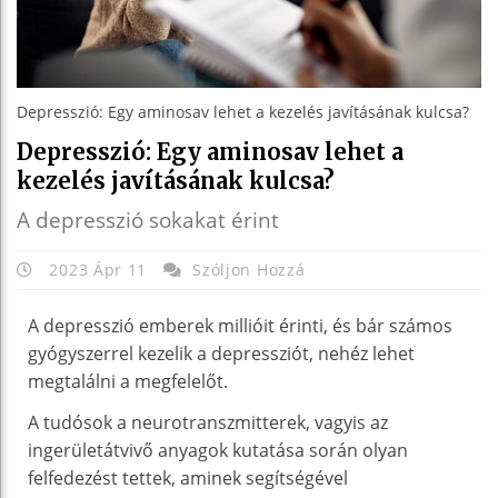
Depresszió: Egy aminosav lehet a kezelés javításának kulcsa?
Depresszió: Egy aminosav lehet a
kezelés javításának kulcsa?
A depresszió sokakat érint
2023 Ápr 11
Szóljon Hozzá
A depresszió emberek millióit érinti, és bár számos
gyógyszerrel kezelik a depressziót, nehéz lehet
megtalálni a megfelelőt.
A tudósok a neurotranszmitterek, vagyis az
ingerületátvivő anyagok kutatása során olyan
felfedezést tettek, aminek segítségével