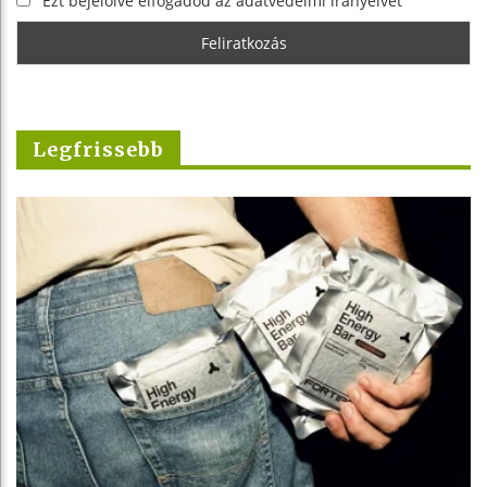
Ezt bejelölve elfogadod az adatvédelmi irányelvet
Legfrissebb