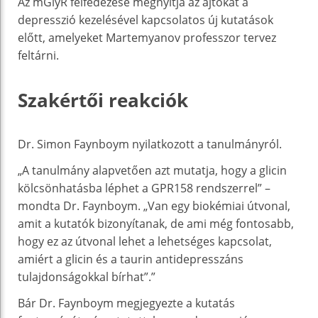
Az mGlyR felfedezése megnyitja az ajtókat a
depresszió kezelésével kapcsolatos új kutatások
előtt, amelyeket Martemyanov professzor tervez
feltárni.
Szakértői reakciók
Dr. Simon Faynboym nyilatkozott a tanulmányról.
„A tanulmány alapvetően azt mutatja, hogy a glicin
kölcsönhatásba léphet a GPR158 rendszerrel” –
mondta Dr. Faynboym. „Van egy biokémiai útvonal,
amit a kutatók bizonyítanak, de ami még fontosabb,
hogy ez az útvonal lehet a lehetséges kapcsolat,
amiért a glicin és a taurin antidepresszáns
tulajdonságokkal bírhat”.”
Bár Dr. Faynboym megjegyezte a kutatás