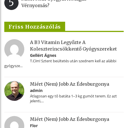
5
Vérnyomás?
Friss Hozzászólás
A B3 Vitamin Legyőzte A
Koleszterincsökkentő Gyógyszereket
Gellért Ágnes
T.Cím! Sztent beültetés után szednem kell az alábbi
gyógysze...
Miért (nem) Jobb Az Édesburgonya
admin
Átlagosan egy tő batáta 1–3 kg gumót terem. Ez azt
jelenti,...
Miért (nem) Jobb Az Édesburgonya
Flor