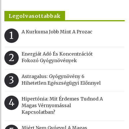
Legolvasottabbak
A Kurkuma Jobb Mint A Prozac
1
Energiát Adó És Koncentrációt
2
Fokozó Gyógynövények
Astragalus: Gyógynövény 6
3
Hihetetlen Egészségügyi Előnnyel
Hipertónia: Mit Érdemes Tudnod A
4
Magas Vérnyomással
Kapcsolatban?
Miért Nem Gyógyul A Magas