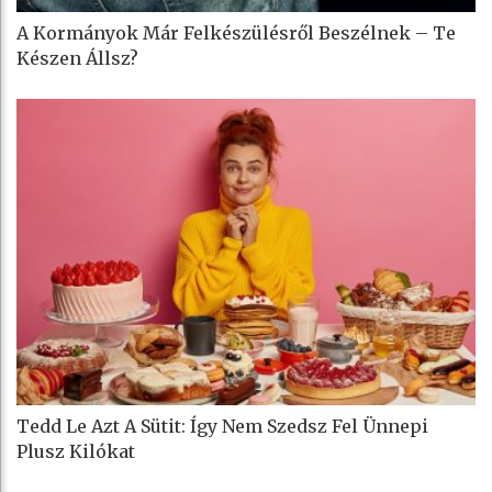
A Kormányok Már Felkészülésről Beszélnek – Te
Készen Állsz?
Tedd Le Azt A Sütit: Így Nem Szedsz Fel Ünnepi
Plusz Kilókat