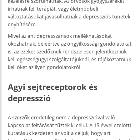
kezelésre szorulhatnak. Az orvosok gyógyszereket
írhatnak fel, terápiát, vagy életmódbeli
változtatásokat javasolhatnak a depressziós tünetek
enyhítésére.
Mivel az antidepresszánsok mellékhatásokat
okozhatnak, beleértve az öngyilkossági gondolatokat
is, az ezeket szedőknek rendszeresen jelentkezniük
kell egészségügyi szolgáltatójuknál, és tájékoztatniuk
kell őket az ilyen gondolatokról.
Agyi sejtreceptorok és
depresszió
A szerzők eredetileg nem a depresszióval való
kapcsolat feltárását tűzték ki célul. A 15 évvel ezelőtti
kutatásuk kezdetén az volt a céljuk, hogy azt