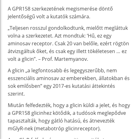
A GPR158 szerkezetének megismerése döntő
jelentőségű volt a kutatók számára.
„Teljesen rosszul gondolkodtunk, mielőtt megláttuk
volna a szerkezetet. Azt mondtuk: ‘Hű, ez egy
aminosav receptor. Csak 20 van belőle, ezért rögtön
átvizsgáltuk őket, és csak egy illett tökéletesen … ez
volt a glicin”. – Prof. Martemyanov.
A glicin „a legfontosabb és legegyszerűbb, nem
esszenciális aminosav az emberekben, állatokban és
sok emlősben” egy 2017-es kutatási áttekintés
szerint.
Miután felfedezték, hogy a glicin küldi a jelet, és hogy
a GPR158 glicinhez kötődik, a tudósok meglepődve
tapasztalták, hogy gátló hatású, és átnevezték
mGlyR-nek (metabotróp glicinreceptor).