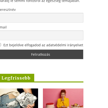
aradj le semmi fontosról az egészség témájában.
eresztnév
mail
Ezt bejelölve elfogadod az adatvédelmi irányelvet
Legfrissebb