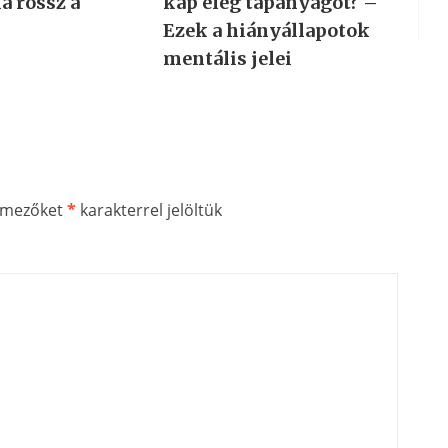
ha rossz a
kap elég tápanyagot? –
?
Ezek a hiányállapotok
mentális jelei
ő mezőket
*
karakterrel jelöltük