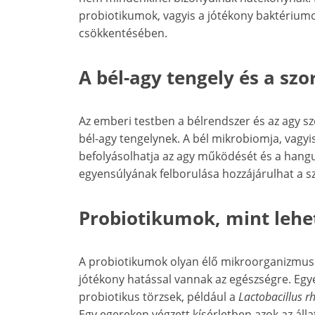
probiotikumok, vagyis a jótékony baktériumo
csökkentésében.
A bél-agy tengely és a sz
Az emberi testben a bélrendszer és az agy 
bél-agy tengelynek. A bél mikrobiomja, vagy
befolyásolhatja az agy működését és a hangul
egyensúlyának felborulása hozzájárulhat a s
Probiotikumok, mint leh
A probiotikumok olyan élő mikroorganizmus
jótékony hatással vannak az egészségre. Eg
probiotikus törzsek, például a
Lactobacillus 
Egy egereken végzett kísérletben azok az áll