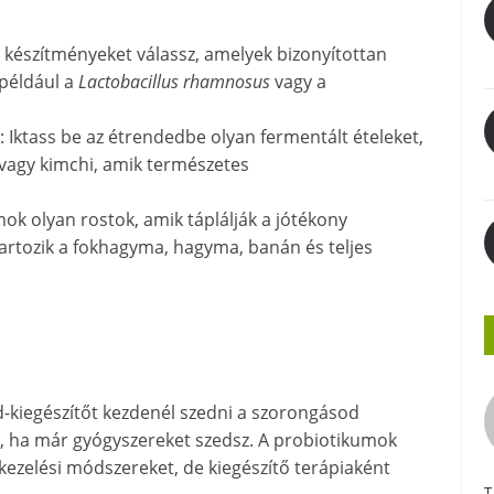
n készítményeket válassz, amelyek bizonyítottan
 például a
Lactobacillus rhamnosus
vagy a
: Iktass be az étrendedbe olyan fermentált ételeket,
 vagy kimchi, amik természetes
mok olyan rostok, amik táplálják a jótékony
artozik a fokhagyma, hagyma, banán és teljes
-kiegészítőt kezdenél szedni a szorongásod
n, ha már gyógyszereket szedsz. A probiotikumok
ezelési módszereket, de kiegészítő terápiaként
T