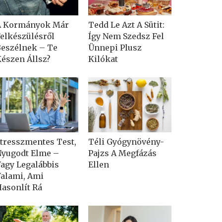
A Kormányok Már
Tedd Le Azt A Sütit:
elkészülésről
Így Nem Szedsz Fel
eszélnek – Te
Ünnepi Plusz
észen Állsz?
Kilókat
tresszmentes Test,
Téli Gyógynövény-
yugodt Elme –
Pajzs A Megfázás
agy Legalábbis
Ellen
alami, Ami
asonlít Rá