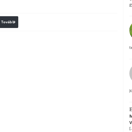
g
Tovább
Print
t
J
E
M
V
[