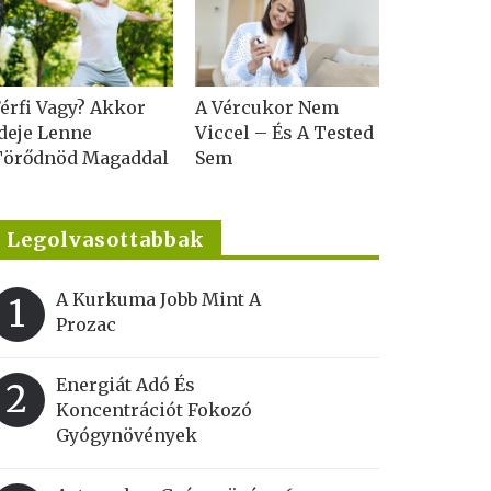
érfi Vagy? Akkor
A Vércukor Nem
deje Lenne
Viccel – És A Tested
Törődnöd Magaddal
Sem
Legolvasottabbak
A Kurkuma Jobb Mint A
1
Prozac
Energiát Adó És
2
Koncentrációt Fokozó
Gyógynövények