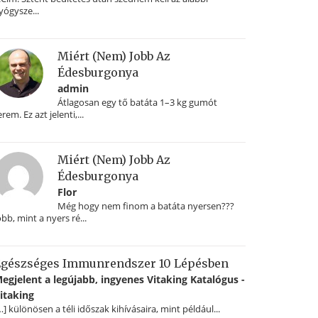
yógysze...
Miért (nem) Jobb Az
Édesburgonya
admin
Átlagosan egy tő batáta 1–3 kg gumót
erem. Ez azt jelenti,...
Miért (nem) Jobb Az
Édesburgonya
Flor
Még hogy nem finom a batáta nyersen???
obb, mint a nyers ré...
gészséges Immunrendszer 10 Lépésben
egjelent a legújabb, ingyenes Vitaking Katalógus -
itaking
…] különösen a téli időszak kihívásaira, mint például...