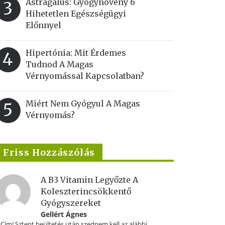
Astragalus: Gyógynövény 6
3
Hihetetlen Egészségügyi
Előnnyel
Hipertónia: Mit Érdemes
4
Tudnod A Magas
Vérnyomással Kapcsolatban?
Miért Nem Gyógyul A Magas
5
Vérnyomás?
Friss Hozzászólás
A B3 Vitamin Legyőzte A
Koleszterincsökkentő
Gyógyszereket
Gellért Ágnes
.Cím! Sztent beültetés után szednem kell az alábbi