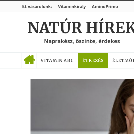
Itt vásárolunk:
Vitaminkirály
AminoPrimo
NATÚR HÍRE
Naprakész, őszinte, érdekes
VITAMIN ABC
ÉTKEZÉS
ÉLETMÓ