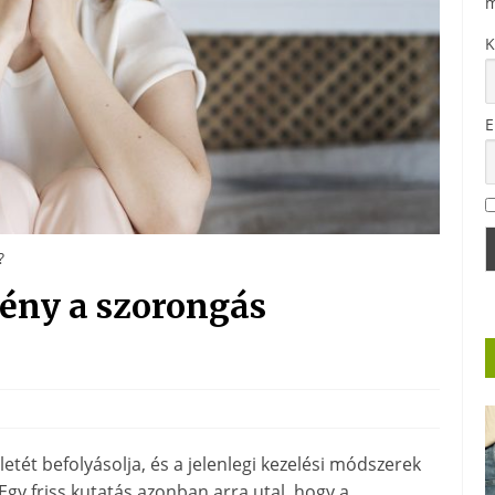
m
K
E
?
ény a szorongás
etét befolyásolja, és a jelenlegi kezelési módszerek
y friss kutatás azonban arra utal, hogy a