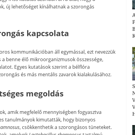
k, új lehetőséget kínálhatnak a szorongás
F
B
orongás kapcsolata
K
szoros kommunikációban áll egymással, ezt nevezzük
is a benne élő mikroorganizmusok összessége,
atot. Egyes kutatások szerint a bélflóra
zorongás és más mentális zavarok kialakulásához.
S
etséges megoldás
N
V
V
ok, amik megfelelő mennyiségben fogyasztva
H
yes tanulmányok kimutatták, hogy bizonyos
rhamnosus
, csökkenthetik a szorongásos tüneteket.
atok, amelyek
Lactobacillus rhamnosus
tartalmú