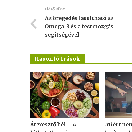
Előző Cikk:
Az öregedés lassítható az
Omega-3 és a testmozgás
segítségével
Hasonló Írások
Áteresztő bél – A
Miért ne