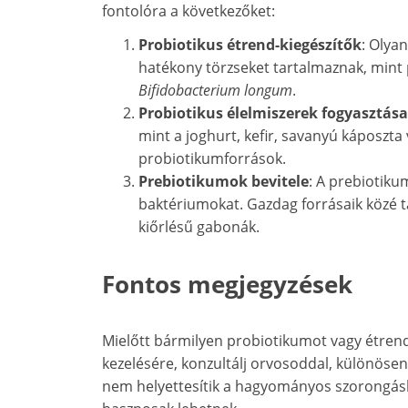
fontolóra a következőket:
Probiotikus étrend-kiegészítők
: Olya
hatékony törzseket tartalmaznak, mint
Bifidobacterium longum
.
Probiotikus élelmiszerek fogyasztása
mint a joghurt, kefir, savanyú káposzta
probiotikumforrások.
Prebiotikumok bevitele
: A prebiotiku
baktériumokat. Gazdag forrásaik közé t
kiőrlésű gabonák.
Fontos megjegyzések
Mielőtt bármilyen probiotikumot vagy étrend
kezelésére, konzultálj orvosoddal, különöse
nem helyettesítik a hagyományos szorongásk