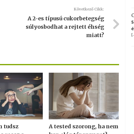
Következő Cikk:
C
A 2-es típusú cukorbetegség
5
súlyosbodhat a rejtett éhség
é
[
miatt?
m tudsz
A tested szorong, ha nem