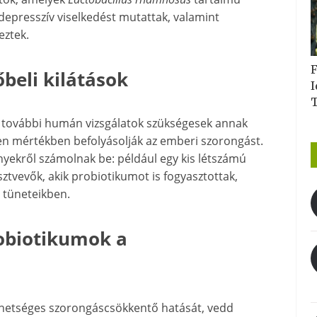
depresszív viselkedést mutattak, valamint
eztek.
F
őbeli kilátások
I
k, további humán vizsgálatok szükségesek annak
en mértékben befolyásolják az emberi szorongást.
yekről számolnak be: például egy kis létszámú
tvevők, akik probiotikumot is fogyasztottak,
 tüneteikben.
obiotikumok a
ehetséges szorongáscsökkentő hatását, vedd