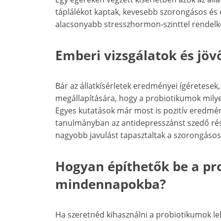
táplálékot kaptak, kevesebb szorongásos és 
alacsonyabb stresszhormon-szinttel rendelk
Emberi vizsgálatok és jöv
Bár az állatkísérletek eredményei ígéretese
megállapítására, hogy a probiotikumok mily
Egyes kutatások már most is pozitív eredmén
tanulmányban az antidepresszánst szedő rész
nagyobb javulást tapasztaltak a szorongásos
Hogyan építhetők be a pr
mindennapokba?
Ha szeretnéd kihasználni a probiotikumok l