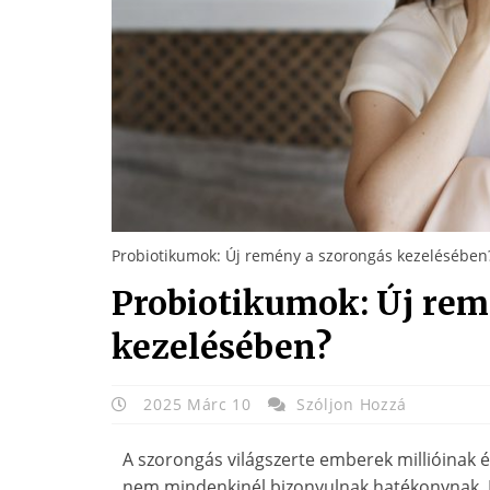
Probiotikumok: Új remény a szorongás kezelésében
Probiotikumok: Új rem
kezelésében?
2025 Márc 10
Szóljon Hozzá
A szorongás világszerte emberek millióinak él
nem mindenkinél bizonyulnak hatékonynak. Eg