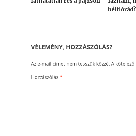
láthatatlan rés a pajzson
lazítani, 
bélflórád
VÉLEMÉNY, HOZZÁSZÓLÁS?
Az e-mail címet nem tesszük közzé.
A kötelez
Hozzászólás
*