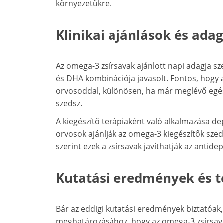
környezetükre.
Klinikai ajánlások és ada
Az omega-3 zsírsavak ajánlott napi adagja s
és DHA kombinációja javasolt. Fontos, hogy a
orvosoddal, különösen, ha már meglévő egé
szedsz.
A kiegészítő terápiaként való alkalmazása de
orvosok ajánlják az omega-3 kiegészítők szed
szerint ezek a zsírsavak javíthatják az anti
Kutatási eredmények és t
Bár az eddigi kutatási eredmények biztatóak
meghatározásához, hogy az omega-3 zsírsa