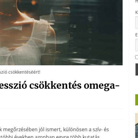
m
K
E
szió csökkentéséért!
resszió csökkentés omega-
 megőrzésében jól ismert, különösen a szív- és
utóbbi években azonban egyre több kutatás