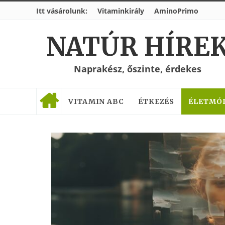
Itt vásárolunk:
Vitaminkirály
AminoPrimo
NATÚR HÍRE
Naprakész, őszinte, érdekes
VITAMIN ABC
ÉTKEZÉS
ÉLETMÓ