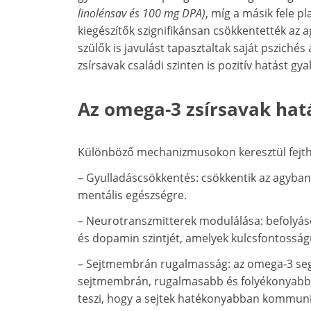
linolénsav és 100 mg DPA)
, míg a másik fele p
kiegészítők szignifikánsan csökkentették az ag
szülők is javulást tapasztaltak saját psziché
zsírsavak családi szinten is pozitív hatást gy
Az omega-3 zsírsavak ha
Különböző mechanizmusokon keresztül fejthe
– Gyulladáscsökkentés: csökkentik az agyban 
mentális egészségre.
– Neurotranszmitterek modulálása: befolyáso
és dopamin szintjét, amelyek kulcsfontossá
– Sejtmembrán rugalmasság: az omega-3 segít
sejtmembrán, rugalmasabb és folyékonyabb l
teszi, hogy a sejtek hatékonyabban kommuni