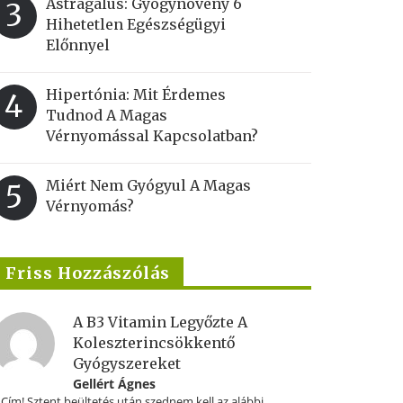
Astragalus: Gyógynövény 6
3
Hihetetlen Egészségügyi
Előnnyel
Hipertónia: Mit Érdemes
4
Tudnod A Magas
Vérnyomással Kapcsolatban?
Miért Nem Gyógyul A Magas
5
Vérnyomás?
Friss Hozzászólás
A B3 Vitamin Legyőzte A
Koleszterincsökkentő
Gyógyszereket
Gellért Ágnes
.Cím! Sztent beültetés után szednem kell az alábbi