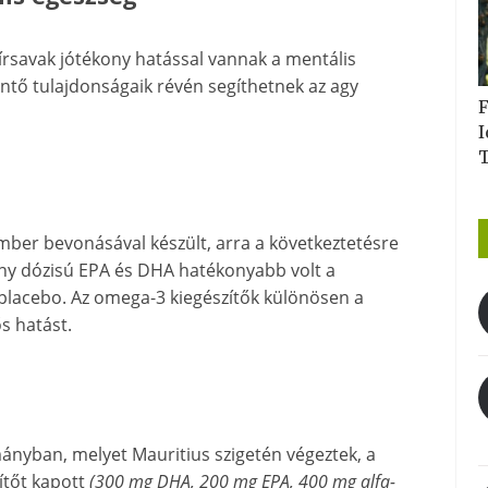
rsavak jótékony hatással vannak a mentális
entő tulajdonságaik révén segíthetnek az agy
F
I
mber bevonásával készült, arra a következtetésre
ony dózisú EPA és DHA hatékonyabb volt a
placebo. Az omega-3 kiegészítők különösen a
s hatást.
ányban, melyet Mauritius szigetén végeztek, a
ítőt kapott
(300 mg DHA, 200 mg EPA, 400 mg alfa-