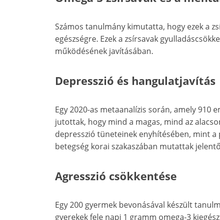
Számos tanulmány kimutatta, hogy ezek a zsí
egészségre. Ezek a zsírsavak gyulladáscsökk
működésének javításában.
Depresszió és hangulatjavítás
Egy 2020-as metaanalízis során, amely 910 e
jutottak, hogy mind a magas, mind az alacs
depresszió tüneteinek enyhítésében, mint a 
betegség korai szakaszában mutattak jelentő
Agresszió csökkentése
Egy 200 gyermek bevonásával készült tanulm
gyerekek fele napi 1 gramm omega-3 kiegész