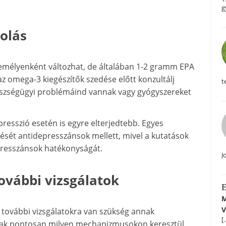
g
golás
zemélyenként változhat, de általában 1-2 gramm EPA
z omega-3 kiegészítők szedése előtt konzultálj
t
szségügyi problémáind vannak vagy gyógyszereket
presszió esetén is egyre elterjedtebb. Egyes
ését antidepresszánsok mellett, mivel a kutatások
depresszánsok hatékonyságát.
J
ovábbi vizsgálatok
E
M
V
, további vizsgálatokra van szükség annak
[
vak pontosan milyen mechanizmusokon keresztül