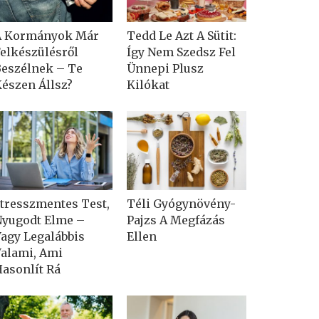
A Kormányok Már
Tedd Le Azt A Sütit:
elkészülésről
Így Nem Szedsz Fel
eszélnek – Te
Ünnepi Plusz
észen Állsz?
Kilókat
tresszmentes Test,
Téli Gyógynövény-
yugodt Elme –
Pajzs A Megfázás
agy Legalábbis
Ellen
alami, Ami
asonlít Rá