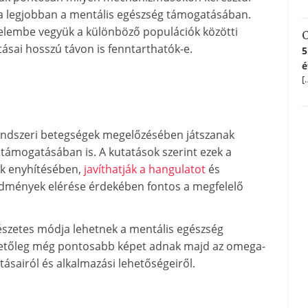
k a legjobban a mentális egészség támogatásában.
yelembe vegyük a különböző populációk közötti
C
tásai hosszú távon is fenntarthatók-e.
5
é
[
rendszeri betegségek megelőzésében játszanak
támogatásában is. A kutatások szerint ezek a
ek enyhítésében,
javíthatják a hangulatot
és
redmények elérése érdekében fontos a megfelelő
észetes módja lehetnek a mentális egészség
hetőleg még pontosabb képet adnak majd az omega-
tásairól és alkalmazási lehetőségeiről.