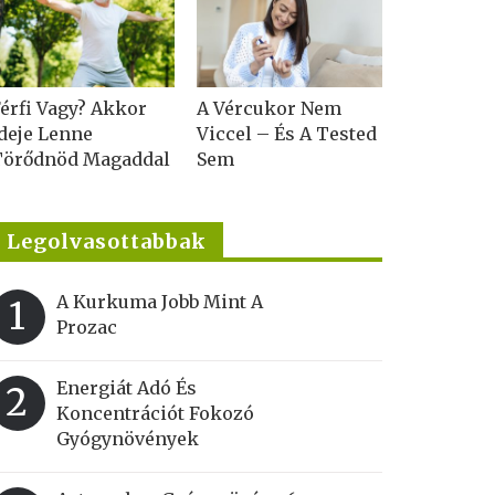
érfi Vagy? Akkor
A Vércukor Nem
deje Lenne
Viccel – És A Tested
Törődnöd Magaddal
Sem
Legolvasottabbak
A Kurkuma Jobb Mint A
1
Prozac
Energiát Adó És
2
Koncentrációt Fokozó
Gyógynövények