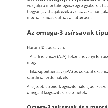
vizsgálja a mentális egészségre gyakorolt hat
hogyan javíthatják ezek a zsírsavak a hangula
mechanizmusok állnak a háttérben.
Az omega-3 zsírsavak típu
Három fő típusa van:
– Alfa-linolénsav (ALA): főként növényi forrá
meg.
– Eikozapentaénsav (EPA) és dokozahexaénsav
szardínia fordulnak elő.
A legtöbb étrend-kiegészítő halolajból kész
omega-3 kiegészítők is elérhetők.
Omega-3 zsírsavak és a mentál