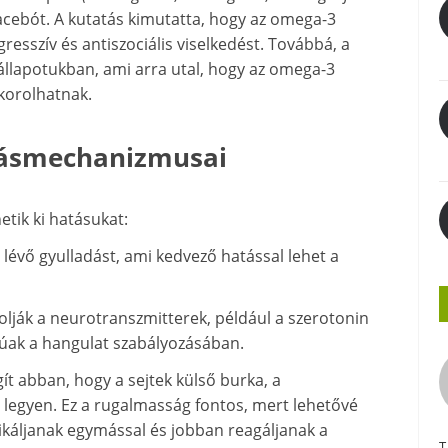
lacebót. A kutatás kimutatta, hogy az omega-3
resszív és antiszociális viselkedést. Továbbá, a
s állapotukban, ami arra utal, hogy az omega-3
akorolhatnak.
tásmechanizmusai
tik ki hatásukat:
lévő gyulladást, ami kedvező hatással lehet a
lják a neurotranszmitterek, például a szerotonin
gúak a hangulat szabályozásában.
 abban, hogy a sejtek külső burka, a
egyen. Ez a rugalmasság fontos, mert lehetővé
káljanak egymással és jobban reagáljanak a
T