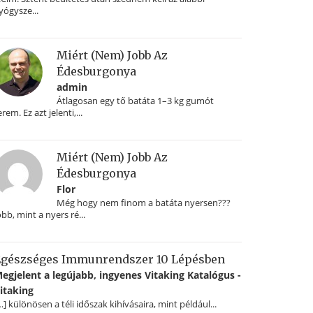
yógysze...
Miért (nem) Jobb Az
Édesburgonya
admin
Átlagosan egy tő batáta 1–3 kg gumót
erem. Ez azt jelenti,...
Miért (nem) Jobb Az
Édesburgonya
Flor
Még hogy nem finom a batáta nyersen???
obb, mint a nyers ré...
gészséges Immunrendszer 10 Lépésben
egjelent a legújabb, ingyenes Vitaking Katalógus -
itaking
…] különösen a téli időszak kihívásaira, mint például...