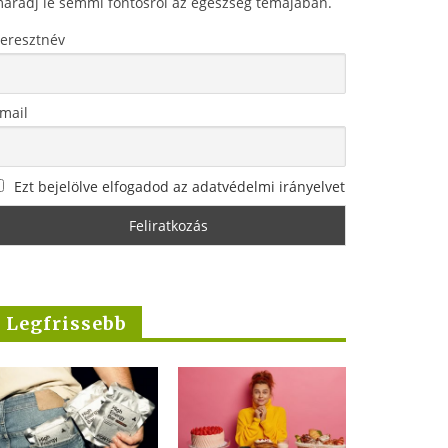
aradj le semmi fontosról az egészség témájában.
eresztnév
mail
Ezt bejelölve elfogadod az adatvédelmi irányelvet
Legfrissebb