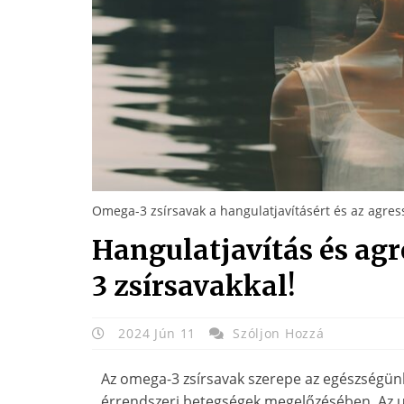
Omega-3 zsírsavak a hangulatjavításért és az agres
Hangulatjavítás és ag
3 zsírsavakkal!
2024 Jún 11
Szóljon Hozzá
Az omega-3 zsírsavak szerepe az egészségünk
érrendszeri betegségek megelőzésében. Az 