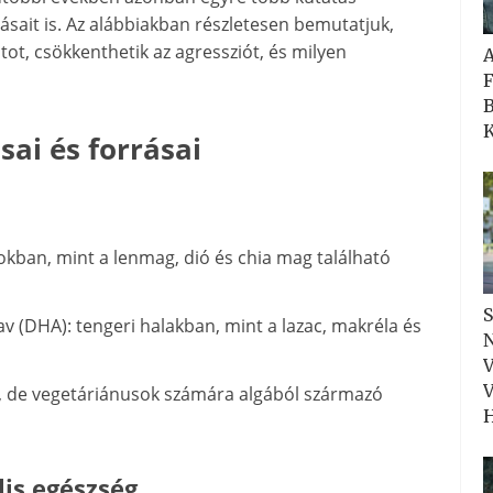
ásait is. Az alábbiakban részletesen bemutatjuk,
tot, csökkenthetik az agressziót, és milyen
F
B
K
sai és forrásai
sokban, mint a lenmag, dió és chia mag található
S
 (DHA): tengeri halakban, mint a lazac, makréla és
N
V
V
ül, de vegetáriánusok számára algából származó
H
is egészség