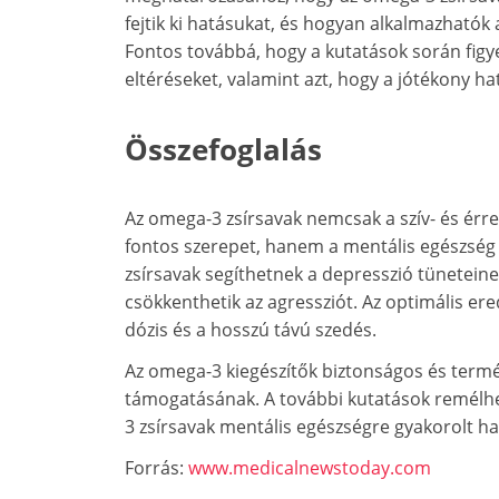
fejtik ki hatásukat, és hogyan alkalmazható
Fontos továbbá, hogy a kutatások során fig
eltéréseket, valamint azt, hogy a jótékony ha
Összefoglalás
Az omega-3 zsírsavak nemcsak a szív- és ér
fontos szerepet, hanem a mentális egészség 
zsírsavak segíthetnek a depresszió tünetein
csökkenthetik az agressziót. Az optimális e
dózis és a hosszú távú szedés.
Az omega-3 kiegészítők biztonságos és term
támogatásának. A további kutatások remél
3 zsírsavak mentális egészségre gyakorolt ha
Forrás:
www.medicalnewstoday.com