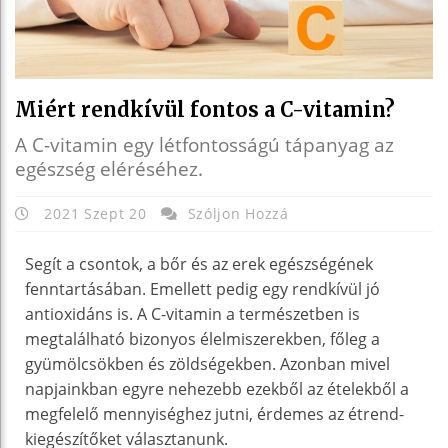
Miért rendkívül fontos a C-vitamin?
A C-vitamin egy létfontosságú tápanyag az
egészség eléréséhez.
2021 Szept 20
Szóljon Hozzá
Segít a csontok, a bőr és az erek egészségének
fenntartásában. Emellett pedig egy rendkívül jó
antioxidáns is. A C-vitamin a természetben is
megtalálható bizonyos élelmiszerekben, főleg a
gyümölcsökben és zöldségekben. Azonban mivel
napjainkban egyre nehezebb ezekből az ételekből a
megfelelő mennyiséghez jutni, érdemes az étrend-
kiegészítőket választanunk.