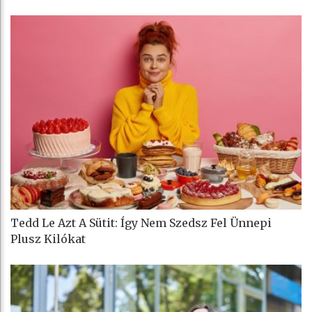
Tedd Le Azt A Sütit: Így Nem Szedsz Fel Ünnepi
Plusz Kilókat