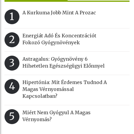
A Kurkuma Jobb Mint A Prozac
1
Energiát Adó És Koncentrációt
2
Fokozó Gyógynövények
Astragalus: Gyógynövény 6
3
Hihetetlen Egészségügyi Előnnyel
Hipertónia: Mit Érdemes Tudnod A
4
Magas Vérnyomással
Kapcsolatban?
Miért Nem Gyógyul A Magas
5
Vérnyomás?