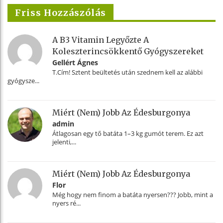
Friss Hozzászólás
A B3 Vitamin Legyőzte A
Koleszterincsökkentő Gyógyszereket
Gellért Ágnes
T.Cím! Sztent beültetés után szednem kell az alábbi
gyógysze...
Miért (nem) Jobb Az Édesburgonya
admin
Átlagosan egy tő batáta 1–3 kg gumót terem. Ez azt
jelenti,...
Miért (nem) Jobb Az Édesburgonya
Flor
Még hogy nem finom a batáta nyersen??? Jobb, mint a
nyers ré...