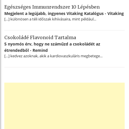
Egészséges Immunrendszer 10 Lépésben
Megjelent a legújabb, ingyenes Vitaking Katalógus - Vitaking
[…] különösen a téli időszak kihívásaira, mint például...
Csokoládé Flavonoid Tartalma
5 nyomós érv, hogy ne száműzd a csokoládét az
étrendedből - Remind
[…] kedvez azoknak, akik a kardiovaszkuláris megbetege...