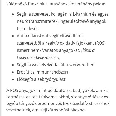
különböző funkciók ellátásához. Íme néhány példa:
Segíti a szervezet kollagén, a L-karnitin és egyes
neurotranszmitterek, ingerületátvivő anyagok
termelését.
Antioxidánsként segít eltávolítani a
szervezetből a reaktív oxidatív fajokként (ROS)
ismert nemkívánatos anyagokat.
(lásd: a
következő bekezdésben)
Segíti a vas felszívódását a szervezetben.
Erősíti az immunrendszert.
Elősegíti a sebgyógyulást.
A ROS anyagok, mint például a szabadgyökök, amik a
természetes testi folyamatokból, szennyeződések és
egyéb tényezők eredményei. Ezek oxidatív stresszhez
vezethetnek, ami sejtkárosodást okozhat.