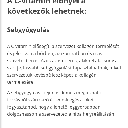
A C-vitamin előnyei a
következők lehetnek:
Sebgyógyulás
A C-vitamin elősegíti a szervezet kollagén termelését
és jelen van a bőrben, az izomzatban és más
szövetekben is. Azok az emberek, akiknél alacsony a
szintje, lassabb sebgyógyulást tapasztalhatnak, mivel
szervezetük kevésbé lesz képes a kollagén
termelésére.
A sebgyógyulás idején érdemes megbízható
forrásból származó étrend-kiegészítőket
fogyasztanod, hogy a lehető leggyorsabban
dolgozhasson a szervezeted a hiba helyreállításán.