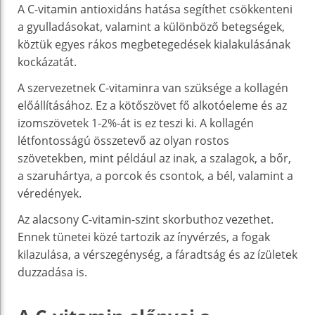
A C-vitamin antioxidáns hatása segíthet csökkenteni
a gyulladásokat, valamint a különböző betegségek,
köztük egyes rákos megbetegedések kialakulásának
kockázatát.
A szervezetnek C-vitaminra van szüksége a kollagén
előállításához. Ez a kötőszövet fő alkotóeleme és az
izomszövetek 1-2%-át is ez teszi ki. A kollagén
létfontosságú összetevő az olyan rostos
szövetekben, mint például az inak, a szalagok, a bőr,
a szaruhártya, a porcok és csontok, a bél, valamint a
véredények.
Az alacsony C-vitamin-szint skorbuthoz vezethet.
Ennek tünetei közé tartozik az ínyvérzés, a fogak
kilazulása, a vérszegénység, a fáradtság és az ízületek
duzzadása is.