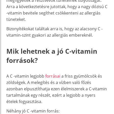
megfigyelték a résztvevők tüneteinek súlyosságát.
Arra a következtetésre jutottak, hogy a nagy dózisú C
-vitamin bevitele segíthet csökkenteni az allergiás
tüneteket.
Bizonyítékokat találtak arra is, hogy az alacsony C -
vitamin-szint gyakori az allergiás embereknél.
Mik lehetnek a jó C-vitamin
források?
A C -vitamin legjobb
forrásai
a friss gyümölcsök és
zöldségek. A melegítés és a vízben való főzés
azonban elpusztíthatja ezen élelmiszerek a C-vitamin
tartalmának egy részét, ezért a legjobb a nyers
ételek fogyasztása.
Néhány jó C -vitamin forrás: