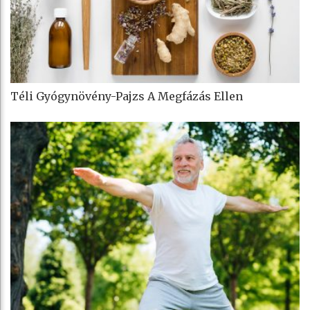
Téli Gyógynövény-Pajzs A Megfázás Ellen