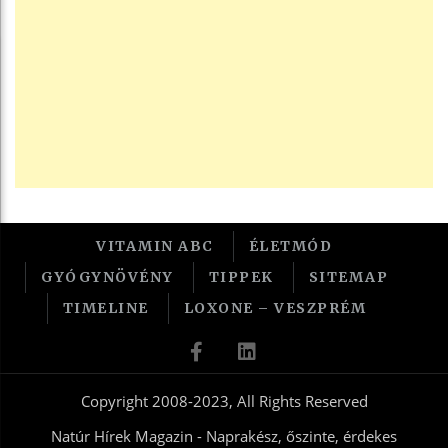
VITAMIN ABC
ÉLETMÓD
GYÓGYNÖVÉNY
TIPPEK
SITEMAP
TIMELINE
LOXONE – VESZPRÉM
Copyright 2008-2023, All Rights Reserved
Natúr Hírek Magazin - Naprakész, őszinte, érdekes