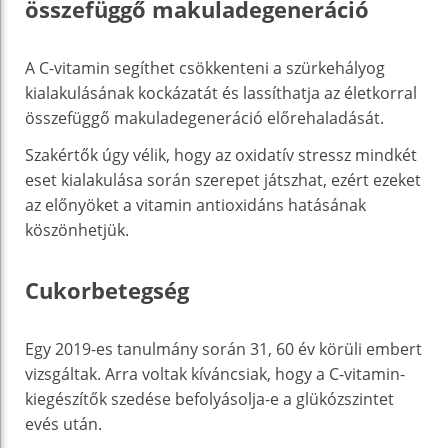
összefüggő makuladegeneráció
A C-vitamin segíthet csökkenteni a szürkehályog
kialakulásának kockázatát és lassíthatja az életkorral
összefüggő makuladegeneráció előrehaladását.
Szakértők úgy vélik, hogy az oxidatív stressz mindkét
eset kialakulása során szerepet játszhat, ezért ezeket
az előnyöket a vitamin antioxidáns hatásának
köszönhetjük.
Cukorbetegség
Egy 2019-es tanulmány során 31, 60 év körüli embert
vizsgáltak. Arra voltak kíváncsiak, hogy a C-vitamin-
kiegészítők szedése befolyásolja-e a glükózszintet
evés után.