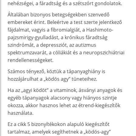
nehézségei, a fáradtság és a szétszórt gondolatok.
Általában bizonyos betegségekben szenvedő
embereket érint. Beleértve a test szerte jelentkező
fájdalmat, vagyis a fibromialgiát, a Hashimoto-
pajzsmirigy-gyulladást, a krónikus fáradtság
szindrómát, a depressziót, az autizmus
spektrumzavarát, a cöliákiát és a neuropszichiátriai
rendellenességeket.
Számos tényező, köztük a tápanyaghiány is
hozzájárulhat a „ködös agy” tüneteihez.
Ha az „agyi ködöt” a vitaminok, ásványi anyagok és
egyéb tápanyagok alacsony vagy hiányos szintje
okozza, akkor hasznos lehet az étrend-kiegészítők
használata.
Ez a cikk 5 bizonyítékokon alapuló kiegészítőt
tartalmaz, amelyek segíthetnek a „ködös-agy”