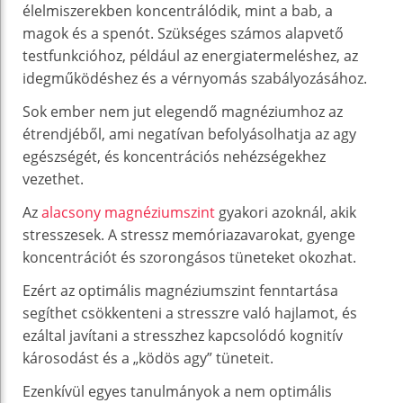
élelmiszerekben koncentrálódik, mint a bab, a
magok és a spenót. Szükséges számos alapvető
testfunkcióhoz, például az energiatermeléshez, az
idegműködéshez és a vérnyomás szabályozásához.
Sok ember nem jut elegendő magnéziumhoz az
étrendjéből, ami negatívan befolyásolhatja az agy
egészségét, és koncentrációs nehézségekhez
vezethet.
Az
alacsony magnéziumszint
gyakori azoknál, akik
stresszesek. A stressz memóriazavarokat, gyenge
koncentrációt és szorongásos tüneteket okozhat.
Ezért az optimális magnéziumszint fenntartása
segíthet csökkenteni a stresszre való hajlamot, és
ezáltal javítani a stresszhez kapcsolódó kognitív
károsodást és a „ködös agy” tüneteit.
Ezenkívül egyes tanulmányok a nem optimális