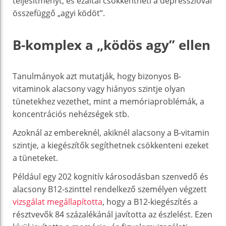
teljesítményt, és ezáltal csökkentheti a depresszióval
összefüggő „agyi ködöt”.
B-komplex a „ködös agy” ellen
Tanulmányok azt mutatják, hogy bizonyos B-
vitaminok alacsony vagy hiányos szintje olyan
tünetekhez vezethet, mint a memóriaproblémák, a
koncentrációs nehézségek stb.
Azoknál az embereknél, akiknél alacsony a B-vitamin
szintje, a kiegészítők segíthetnek csökkenteni ezeket
a tüneteket.
Például egy 202 kognitív károsodásban szenvedő és
alacsony B12-szinttel rendelkező személyen végzett
vizsgálat megállapította
, hogy a B12-kiegészítés a
résztvevők 84 százalékánál javította az észlelést. Ezen