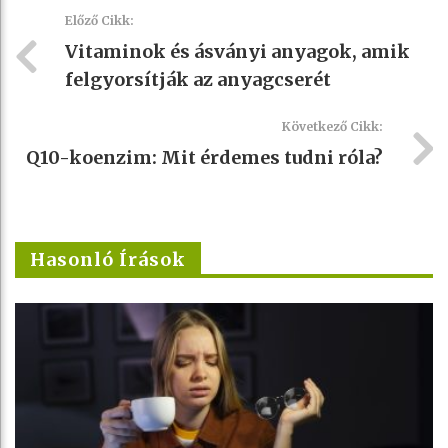
Előző Cikk:
Vitaminok és ásványi anyagok, amik
felgyorsítják az anyagcserét
Következő Cikk:
Q10-koenzim: Mit érdemes tudni róla?
Hasonló Írások