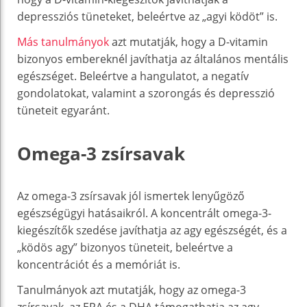
depressziós tüneteket, beleértve az „agyi ködöt” is.
Más tanulmányok
azt mutatják, hogy a D-vitamin
bizonyos embereknél javíthatja az általános mentális
egészséget. Beleértve a hangulatot, a negatív
gondolatokat, valamint a szorongás és depresszió
tüneteit egyaránt.
Omega-3 zsírsavak
Az omega-3 zsírsavak jól ismertek lenyűgöző
egészségügyi hatásaikról. A koncentrált omega-3-
kiegészítők szedése javíthatja az agy egészségét, és a
„ködös agy” bizonyos tüneteit, beleértve a
koncentrációt és a memóriát is.
Tanulmányok azt mutatják, hogy az omega-3
zsírsavak, az EPA és a DHA támogathatja az agy