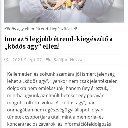
Ködös agy ellen étrend-kiegészítőkkel!
Íme az 5 legjobb étrend-kiegészítő a
„ködös agy” ellen!
2021 Szept 07
Szóljon Hozzá
Kellemetlen és sokunk számára jól ismert jelenség
lehet a „ködös agy”. Ilyenkor nem csak jelentéktelen
dolgokra nem emlékszünk, hanem úgy érezzük,
mintha agyunk az elmúlt heteket egy paraván
mögött töltötte volna. A „ködös-agy”, bár
önmagában nem egészségügyi állapot, olyan
tünetek csoportjára utal, mint a memória- és
koncentrációs zavarok, az információfeldolgozás