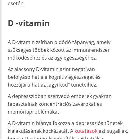
esetén.
D -vitamin
A D-vitamin zsírban oldódó tápanyag, amely
szükséges többek között az immunrendszer
működéséhez és az agy egészségéhez.
Az alacsony D-vitamin szint negatívan
befolyásolhatja a kognitív egészséget és
hozzájárulhat az „agyi köd” tüneteihez.
A depresszióban szenvedő emberek gyakran
tapasztalnak koncentrációs zavarokat és
memóriaproblémákat.
A D-vitamin hiánya fokozza a depressziós tünetek
kialakulásának kockázatát. A
kutatások
azt sugallják,
hogy a D-vitamin-kiegészítők javíthatják a