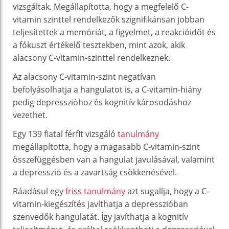
vizsgáltak. Megállapította, hogy a megfelelő C-
vitamin szinttel rendelkezők szignifikánsan jobban
teljesítettek a memóriát, a figyelmet, a reakcióidőt és
a fókuszt értékelő tesztekben, mint azok, akik
alacsony C-vitamin-szinttel rendelkeznek.
Az alacsony C-vitamin-szint negatívan
befolyásolhatja a hangulatot is, a C-vitamin-hiány
pedig depresszióhoz és kognitív károsodáshoz
vezethet.
Egy 139 fiatal férfit vizsgáló
tanulmány
megállapította, hogy a magasabb C-vitamin-szint
összefüggésben van a hangulat javulásával, valamint
a depresszió és a zavartság csökkenésével.
Ráadásul egy
friss tanulmány
azt sugallja, hogy a C-
vitamin-kiegészítés javíthatja a depresszióban
szenvedők hangulatát. Így javíthatja a kognitív