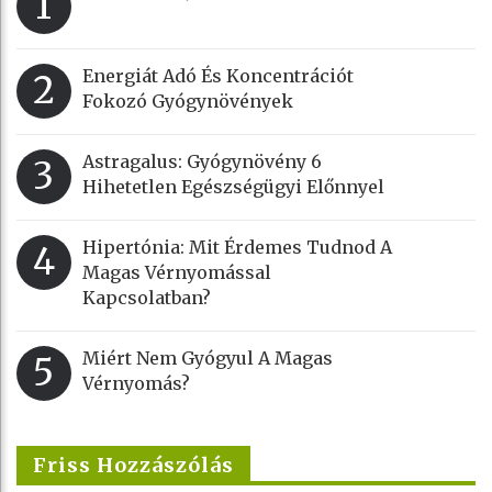
1
Energiát Adó És Koncentrációt
2
Fokozó Gyógynövények
Astragalus: Gyógynövény 6
3
Hihetetlen Egészségügyi Előnnyel
Hipertónia: Mit Érdemes Tudnod A
4
Magas Vérnyomással
Kapcsolatban?
Miért Nem Gyógyul A Magas
5
Vérnyomás?
Friss Hozzászólás