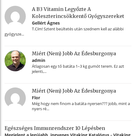
A B3 Vitamin Legyőzte A
Koleszterincsökkentő Gyógyszereket
Gellért Ágnes
T.Cím! Sztent beültetés után szednem kell az alábbi
gyógysze...
Miért (nem) Jobb Az Édesburgonya
admin
Átlagosan egy tő batáta 1–3 kg gumót terem. Ez azt
jelenti,...
Miért (nem) Jobb Az Édesburgonya
Flor
Még hogy nem finom a batáta nyersen??? Jobb, mint a
nyers ré...
Egészséges Immunrendszer 10 Lépésben
Megjelent a legújabb, ingyenes Vitaking Katalógus - Vitaking