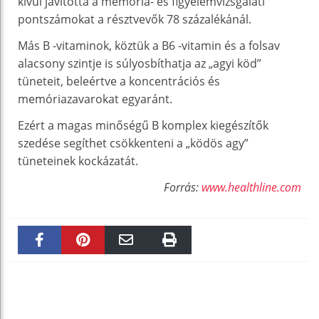
kívül javította a memória- és figyelemvizsgálati
pontszámokat a résztvevők 78 százalékánál.
Más B -vitaminok, köztük a B6 -vitamin és a folsav
alacsony szintje is súlyosbíthatja az „agyi köd”
tüneteit, beleértve a koncentrációs és
memóriazavarokat egyaránt.
Ezért a magas minőségű B komplex kiegészítők
szedése segíthet csökkenteni a „ködös agy”
tüneteinek kockázatát.
Forrás:
www.healthline.com
Faceboo
Pinteres
Email
Print
k
t