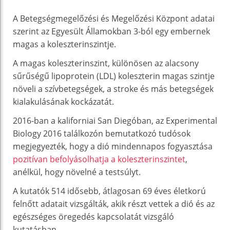
A Betegségmegelőzési és Megelőzési Központ adatai
szerint az Egyesült Államokban 3-ból egy embernek
magas a koleszterinszintje.
A magas koleszterinszint, különösen az alacsony
sűrűségű lipoprotein (LDL) koleszterin magas szintje
növeli a szívbetegségek, a stroke és más betegségek
kialakulásának kockázatát.
2016-ban a kaliforniai San Diegóban, az Experimental
Biology 2016 találkozón bemutatkozó tudósok
megjegyezték, hogy a dió mindennapos fogyasztása
pozitívan befolyásolhatja a koleszterinszintet
,
anélkül, hogy növelné a testsúlyt.
A kutatók 514 idősebb, átlagosan 69 éves életkorú
felnőtt adatait vizsgálták, akik részt vettek a dió és az
egészséges öregedés kapcsolatát vizsgáló
kutatásban.