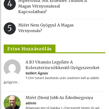
Hipertónia: Mit Érdemes Tudnod A
4
Magas Vérnyomással
Kapcsolatban?
Miért Nem Gyógyul A Magas
5
Vérnyomás?
Friss Hozzászólás
A B3 Vitamin Legyőzte A
Koleszterincsökkentő Gyógyszereket
Gellért Ágnes
T.Cím! Sztent beültetés után szednem kell az alábbi
gyógysze...
Miért (nem) Jobb Az Édesburgonya
admin
Átlagosan egy tő batáta 1–3 kg gumót terem. Ez azt