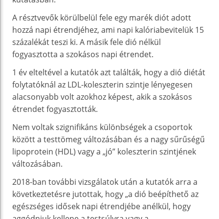
A résztvevők körülbelül fele egy marék diót adott
hozzá napi étrendjéhez, ami napi kalóriabevitelük 15
százalékát teszi ki. A másik fele dió nélkül
fogyasztotta a szokásos napi étrendet.
1 év elteltével a kutatók azt találták, hogy a dió diétát
folytatóknál az LDL-koleszterin szintje lényegesen
alacsonyabb volt azokhoz képest, akik a szokásos
étrendet fogyasztották.
Nem voltak szignifikáns különbségek a csoportok
között a testtömeg változásában és a nagy sűrűségű
lipoprotein (HDL) vagy a „jó” koleszterin szintjének
változásában.
2018-ban további vizsgálatok után a kutatók arra a
következtetésre jutottak, hogy „a dió beépíthető az
egészséges idősek napi étrendjébe anélkül, hogy
aggódniuk kellene a testsúlyra vagy a