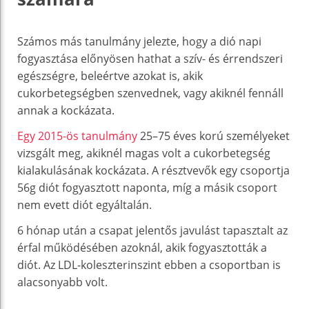
Számos más tanulmány jelezte, hogy a dió napi
fogyasztása előnyösen hathat a szív- és érrendszeri
egészségre, beleértve azokat is, akik
cukorbetegségben szenvednek, vagy akiknél fennáll
annak a kockázata.
Egy 2015-ös tanulmány
25–75 éves korú személyeket
vizsgált meg, akiknél magas volt a cukorbetegség
kialakulásának kockázata. A résztvevők egy csoportja
56g diót fogyasztott naponta, míg a másik csoport
nem evett diót egyáltalán.
6 hónap után a csapat jelentős javulást tapasztalt az
érfal működésében azoknál, akik fogyasztották a
diót. Az LDL-koleszterinszint ebben a csoportban is
alacsonyabb volt.