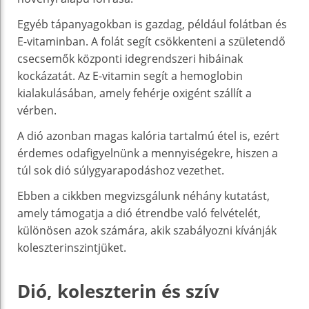
Egyéb tápanyagokban is gazdag, például folátban és
E-vitaminban. A folát segít csökkenteni a születendő
csecsemők központi idegrendszeri hibáinak
kockázatát. Az E-vitamin segít a hemoglobin
kialakulásában, amely fehérje oxigént szállít a
vérben.
A dió azonban magas kalória tartalmú étel is, ezért
érdemes odafigyelnünk a mennyiségekre, hiszen a
túl sok dió súlygyarapodáshoz vezethet.
Ebben a cikkben megvizsgálunk néhány kutatást,
amely támogatja a dió étrendbe való felvételét,
különösen azok számára, akik szabályozni kívánják
koleszterinszintjüket.
Dió, koleszterin és szív