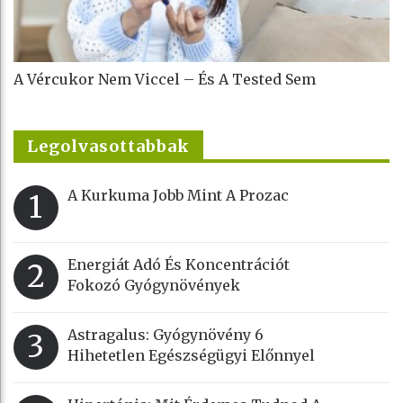
A Vércukor Nem Viccel – És A Tested Sem
Legolvasottabbak
A Kurkuma Jobb Mint A Prozac
1
Energiát Adó És Koncentrációt
2
Fokozó Gyógynövények
Astragalus: Gyógynövény 6
3
Hihetetlen Egészségügyi Előnnyel