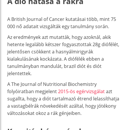
A dió hatása a rákra
A British Journal of Cancer kutatásai több, mint 75
000 nő adatait vizsgálták egy tanulmány során.
Az eredmények azt mutatták, hogy azoknál, akik
hetente legalább kétszer fogyasztottak 28g diófélét,
jelentősen csökkent a hasnyálmirigyrák
kialakulásának kockázata. A diófélék ebben a
tanulmányban mandulát, brazil diót és diót
jelentettek.
A The Journal of Nutritional Biochemistry
folyóiratban megjelent
2015-ös egérvizsgálat
azt
sugallta, hogy a diót tartalmazó étrend lelassíthatja
a vastagbélrák növekedését azáltal, hogy jótékony
változásokat okoz a rák génjeiben.