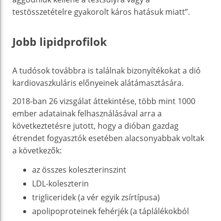
testösszetételre gyakorolt ​​káros hatásuk miatt”.
Jobb lipidprofilok
A tudósok továbbra is találnak bizonyítékokat a dió
kardiovaszkuláris előnyeinek alátámasztására.
2018-ban 26 vizsgálat áttekintése, több mint 1000
ember adatainak felhasználásával arra a
következtetésre jutott, hogy a dióban gazdag
étrendet fogyasztók esetében alacsonyabbak voltak
a következők:
az összes koleszterinszint
LDL-koleszterin
trigliceridek (a vér egyik zsírtípusa)
apolipoproteinek fehérjék (a táplálékokból