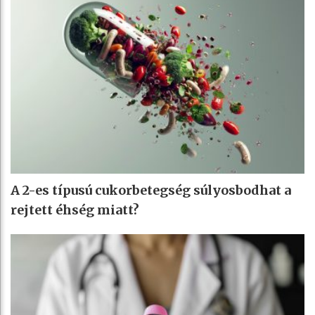
A 2-es típusú cukorbetegség súlyosbodhat a
rejtett éhség miatt?