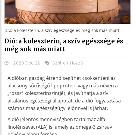
Dió: a koleszterin, a szív egészsége és még sok más miatt
Dió: a koleszterin, a szív egészsége és
még sok más miatt
2020 Dec 22
Szóljon Hozzá
A dióban gazdag étrend segíthet csökkenteni az
alacsony sűrűségű lipoprotein vagy más néven a
„rossz” koleszterinszintjét, és javíthatja a szív
általános egészségi állapotát, de a dió fogyasztása
számos más egészségügyi előnnyel is járhat.
A dió jelentős mennyiségben tartalmaz alfa-
linolénsavat (ALA) is, amely az omega-3 zsírsav
növényi alapú forrása.