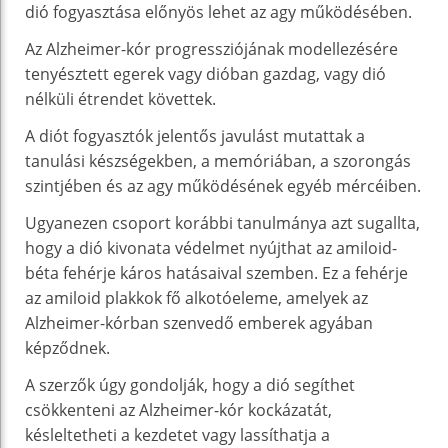
dió fogyasztása előnyös lehet az agy működésében.
Az Alzheimer-kór progressziójának modellezésére
tenyésztett egerek vagy dióban gazdag, vagy dió
nélküli étrendet követtek.
A diót fogyasztók jelentős javulást mutattak a
tanulási készségekben, a memóriában, a szorongás
szintjében és az agy működésének egyéb mércéiben.
Ugyanezen csoport korábbi tanulmánya azt sugallta,
hogy a dió kivonata védelmet nyújthat az amiloid-
béta fehérje káros hatásaival szemben. Ez a fehérje
az amiloid plakkok fő alkotóeleme, amelyek az
Alzheimer-kórban szenvedő emberek agyában
képződnek.
A szerzők úgy gondolják, hogy a dió segíthet
csökkenteni az Alzheimer-kór kockázatát,
késleltetheti a kezdetet vagy lassíthatja a