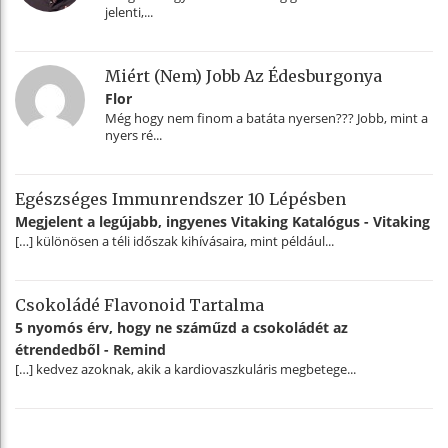
jelenti,...
Miért (nem) Jobb Az Édesburgonya
Flor
Még hogy nem finom a batáta nyersen??? Jobb, mint a
nyers ré...
Egészséges Immunrendszer 10 Lépésben
Megjelent a legújabb, ingyenes Vitaking Katalógus - Vitaking
[…] különösen a téli időszak kihívásaira, mint például...
Csokoládé Flavonoid Tartalma
5 nyomós érv, hogy ne száműzd a csokoládét az
étrendedből - Remind
[…] kedvez azoknak, akik a kardiovaszkuláris megbetege...