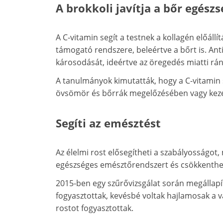
A brokkoli javítja a bőr egészs
A C-vitamin segít a testnek a kollagén előállí
támogató rendszere, beleértve a bőrt is. Ant
károsodását, ideértve az öregedés miatti rán
A tanulmányok kimutatták, hogy a C-vitamin 
övsömör és bőrrák megelőzésében vagy kez
Segíti az emésztést
Az élelmi rost elősegítheti a szabályosságot
egészséges emésztőrendszert és csökkenthet
2015-ben egy szűrővizsgálat során megállapí
fogyasztottak, kevésbé voltak hajlamosak a v
rostot fogyasztottak.