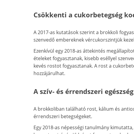
Csökkenti a cukorbetegség ko
A 2017-as kutatások szerint a brokkoli fogya
szenvedő embereknek vércukorszintjük kezel
Ezenkívül egy 2018-as áttekintés megállapít
ételeket fogyasztanak, kisebb eséllyel szenv
kevés rostot fogyasztanak. A rost a cukorbe
hozzájárulhat.
A szív- és érrendszeri egészsé
A brokkoliban található rost, kálium és anti
érrendszeri betegségeket.
Egy 2018-as népességi tanulmány kimutatta, 