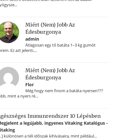
yógysze...
Miért (nem) Jobb Az
Édesburgonya
admin
Átlagosan egy tő batáta 1–3 kg gumót
erem. Ez azt jelenti,...
Miért (nem) Jobb Az
Édesburgonya
Flor
Még hogy nem finom a batáta nyersen???
obb, mint a nyers ré...
gészséges Immunrendszer 10 Lépésben
egjelent a legújabb, ingyenes Vitaking Katalógus -
itaking
…] különösen a téli időszak kihívásaira, mint például...