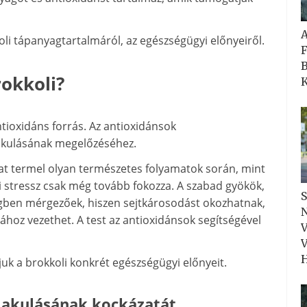
li tápanyagtartalmáról, az egészségügyi előnyeiről.
F
B
rokkoli?
K
ntioxidáns forrás. Az antioxidánsok
lakulásának megelőzéséhez.
at termel olyan természetes folyamatok során, mint
i stressz csak még tovább fokozza. A szabad gyökök,
S
gben mérgezőek, hiszen sejtkárosodást okozhatnak,
N
sához vezethet. A test az antioxidánsok segítségével
V
V
H
uk a brokkoli konkrét egészségügyi előnyeit.
alakulásának kockázatát