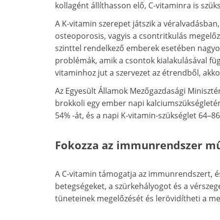
kollagént állíthasson elő, C-vitaminra is sz
A K-vitamin szerepet játszik a véralvadásban,
osteoporosis, vagyis a csontritkulás megelő
szinttel rendelkező emberek esetében nagyo
problémák, amik a csontok kialakulásával f
vitaminhoz jut a szervezet az étrendből, ak
Az Egyesült Államok Mezőgazdasági Miniszté
brokkoli egy ember napi kalciumszükségletén
54% -át, és a napi K-vitamin-szükséglet 64–8
Fokozza az immunrendszer m
A C-vitamin támogatja az immunrendszert, és 
betegségeket, a szürkehályogot és a vérszeg
tüneteinek megelőzését és lerövidítheti a me