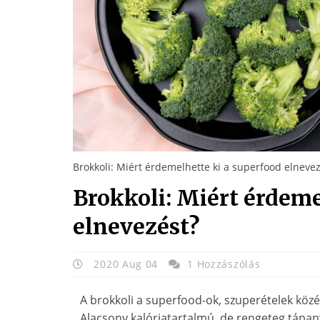
Brokkoli: Miért érdemelhette ki a superfood elnevez
Brokkoli: Miért érdeme
elnevezést?
2020 Aug 04
1 Hozzászólás
A brokkoli a superfood-ok, szuperételek közé 
Alacsony kalóriatartalmú, de rengeteg tápan