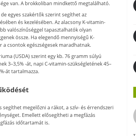
üksége van. A brokkoliban mindkettő megtalálható.
 de egyes szakértők szerint segíthet az
zésében és kezelésében. Az alacsony K-vitamin-
bb valószínűséggel tapasztalhatók olyan
üggenek össze. Ha elegendő mennyiségű K-
kor a csontok egészségesek maradhatnak.
riuma (USDA) szerint egy kb. 76 gramm súlyú
ek 3–3,5% -át, napi C-vitamin-szükségletének 45–
6%-át tartalmazza.
űködését
segíthet megelőzni a rákot, a szív- és érrendszeri
énységet. Emellett elősegítheti a megfázás
gfázás időtartamát is.
T