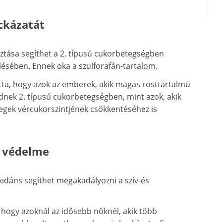
ckázatát
sztása segíthet a 2. típusú cukorbetegségben
ésében. Ennek oka a szulforafán-tartalom.
otta, hogy azok az emberek, akik magas rosttartalmú
ednek 2. típusú cukorbetegségben, mint azok, akik
tegek vércukorszintjének csökkentéséhez is
g védelme
oxidáns segíthet megakadályozni a szív-és
hogy azoknál az idősebb nőknél, akik több