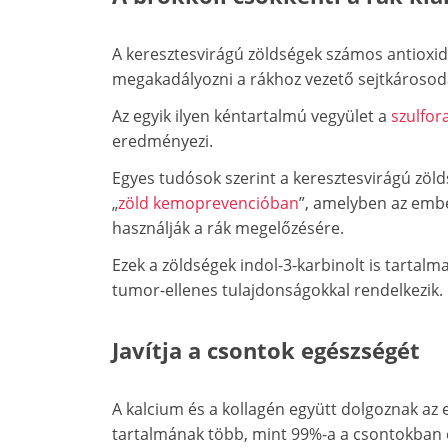
A keresztesvirágú zöldségek számos antioxi
megakadályozni a rákhoz vezető sejtkárosod
Az egyik ilyen kéntartalmú vegyület a
szulfor
eredményezi.
Egyes tudósok szerint a keresztesvirágú zöld
„
zöld kemoprevencióban
”, amelyben az embe
használják a rák megelőzésére.
Ezek a zöldségek indol-3-karbinolt is tartalm
tumor-ellenes tulajdonságokkal rendelkezik.
Javítja a csontok egészségét
A kalcium és a kollagén együtt dolgoznak az e
tartalmának több, mint 99%-a a csontokban é