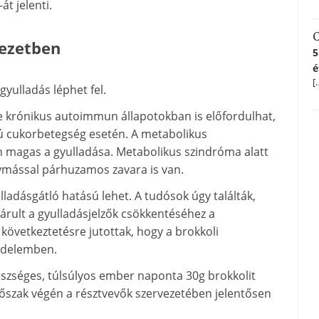
át jelenti.
C
vezetben
5
é
[
yulladás léphet fel.
 de krónikus autoimmun állapotokban is előfordulhat,
pusú cukorbetegség esetén. A metabolikus
 magas a gyulladása.
Metabolikus szindróma
alatt
gymással párhuzamos zavara is van.
lladásgátló hatású lehet. A tudósok úgy találták,
árult a gyulladásjelzők csökkentéséhez a
 következtetésre jutottak, hogy a brokkoli
üzdelemben.
zséges, túlsúlyos ember naponta 30g brokkolit
 időszak végén a résztvevők szervezetében jelentősen