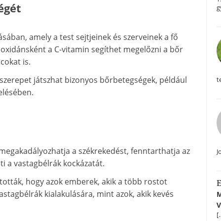
égét
g
tásában, amely a test sejtjeinek és szerveinek a fő
ioxidánsként a C-vitamin segíthet megelőzni a bőr
cokat is.
szerepet játszhat bizonyos bőrbetegségek, például
t
elésében.
, megakadályozhatja a székrekedést, fenntarthatja az
J
i a vastagbélrák kockázatát.
tották, hogy azok emberek, akik a több rostot
E
astagbélrák kialakulására, mint azok, akik kevés
M
V
[