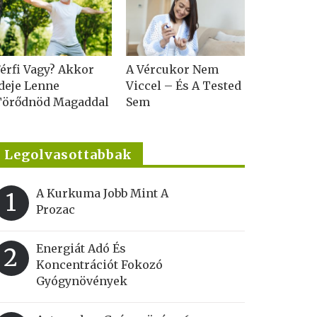
érfi Vagy? Akkor
A Vércukor Nem
deje Lenne
Viccel – És A Tested
Törődnöd Magaddal
Sem
Legolvasottabbak
A Kurkuma Jobb Mint A
1
Prozac
Energiát Adó És
2
Koncentrációt Fokozó
Gyógynövények