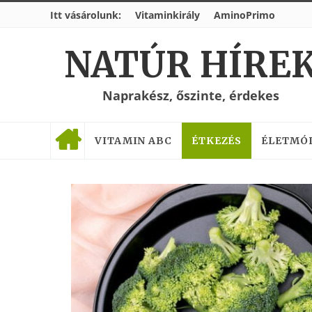
Itt vásárolunk:
Vitaminkirály
AminoPrimo
NATÚR HÍRE
Naprakész, őszinte, érdekes
VITAMIN ABC
ÉTKEZÉS
ÉLETMÓ