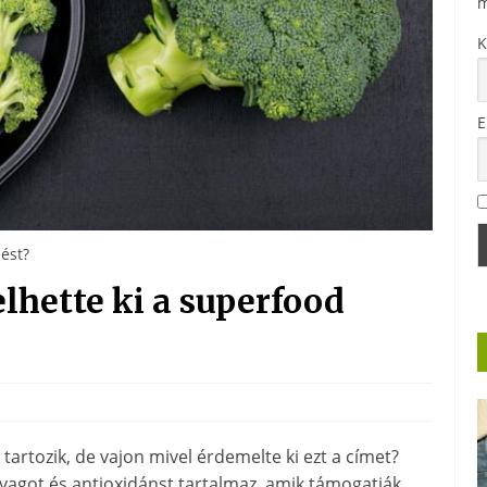
m
K
E
ést?
lhette ki a superfood
tartozik, de vajon mivel érdemelte ki ezt a címet?
yagot és antioxidánst tartalmaz, amik támogatják