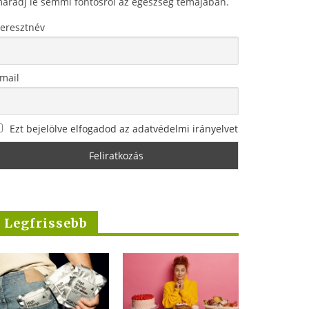
aradj le semmi fontosról az egészség témájában.
eresztnév
mail
Ezt bejelölve elfogadod az adatvédelmi irányelvet
Legfrissebb