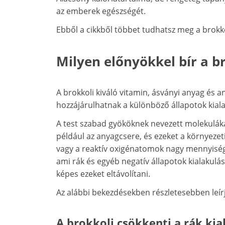
az emberek egészségét.
Ebből a cikkből többet tudhatsz meg a brokko
Milyen előnyökkel bír a b
A brokkoli kiváló vitamin, ásványi anyag és a
hozzájárulhatnak a különböző állapotok kia
A test szabad gyököknek nevezett molekulák
például az anyagcsere, és ezeket a környezet
vagy a reaktív oxigénatomok nagy mennyisé
ami rák és egyéb negatív állapotok kialakulá
képes ezeket eltávolítani.
Az alábbi bekezdésekben részletesebben leírj
A brokkoli csökkenti a rák ki