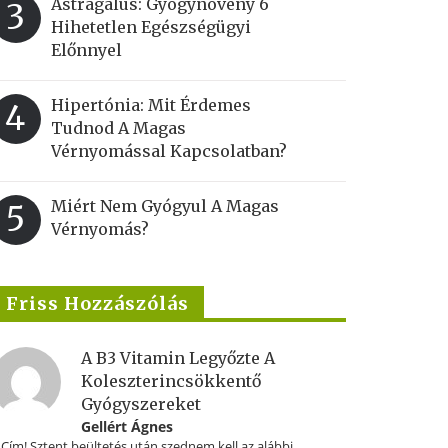
Astragalus: Gyógynövény 6
3
Hihetetlen Egészségügyi
Előnnyel
Hipertónia: Mit Érdemes
4
Tudnod A Magas
Vérnyomással Kapcsolatban?
Miért Nem Gyógyul A Magas
5
Vérnyomás?
Friss Hozzászólás
A B3 Vitamin Legyőzte A
Koleszterincsökkentő
Gyógyszereket
Gellért Ágnes
.Cím! Sztent beültetés után szednem kell az alábbi