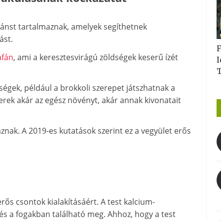
dánst tartalmaznak, amelyek segíthetnek
ást.
F
afán
, ami a keresztesvirágú zöldségek keserű ízét
I
ségek, például a brokkoli szerepet játszhatnak a
rek akár az egész növényt, akár annak kivonatait
aznak. A 2019-es kutatások szerint ez a vegyület erős
rős csontok kialakításáért. A test kalcium-
s a fogakban található meg. Ahhoz, hogy a test