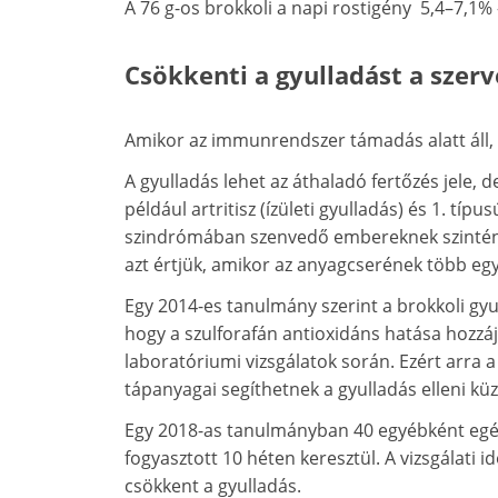
A 76 g-os brokkoli a napi rostigény
5,4–7,1% -
Csökkenti a gyulladást a szer
Amikor az immunrendszer támadás alatt áll, g
A gyulladás lehet az áthaladó fertőzés jele,
például artritisz (ízületi gyulladás) és 1. tí
szindrómában szenvedő embereknek szintén
azt értjük, amikor az anyagcserének több e
Egy 2014-es tanulmány szerint a brokkoli gyu
hogy a szulforafán antioxidáns hatása hozzáj
laboratóriumi vizsgálatok során. Ezért arra a
tápanyagai segíthetnek a gyulladás elleni k
Egy 2018-as tanulmányban 40 egyébként egés
fogyasztott 10 héten keresztül. A vizsgálati
csökkent a gyulladás.