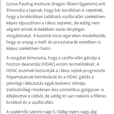
(Linus Pauling Institute Oregon Állami Egyetem) volt.
Elmondta a lapnak, hogy bár korábban is sejtették,
hogy a brokkoliban található szulforafán szelektíven
képes elpusztítani a rákos sejteket, de eddig nem
végzett ennek érdekében senki tényleges
vizsgálatokat. A kutatók most egereken modellezték,
hogy az anyag a mell- és prosztatarák esetében is
képes szelektíven hatni.
A vizsgálat kimutatta, hogy a szulforafán gátolja a
hiszton deacetiláz (HDAC) enzim termelődését. A
HDAC enzimek biztosítják a rákos sejtek progresszív
folyamatainak beindulását és a HDAC gátlás a
jelenlegi rákkutatás egyik kedvenc témája.
Valószínűleg rövidesen lesz szintetikus gyógyszer is
kifejlesztve e célból, de addig itt van nekünk a filléres
brokkoli és a szulforafán.
A szakértők szerint napi 5-10dkg nyers vagy alig