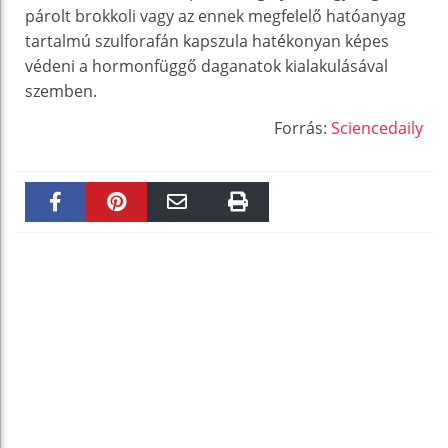
párolt brokkoli vagy az ennek megfelelő hatóanyag
tartalmú szulforafán kapszula hatékonyan képes
védeni a hormonfüggő daganatok kialakulásával
szemben.
Forrás:
Sciencedaily
Faceboo
Pinteres
Email
Print
k
t