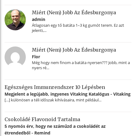
Miért (nem) Jobb Az Édesburgonya
admin
Átlagosan egy tő batáta 1–3 kg gumót terem. Ez azt
jelenti,...
Miért (nem) Jobb Az Édesburgonya
Flor
Még hogy nem finom a batáta nyersen??? Jobb, mint a
nyers ré...
Egészséges Immunrendszer 10 Lépésben
Megjelent a legújabb, ingyenes Vitaking Katalógus - Vitaking
[…] különösen a téli időszak kihívásaira, mint például...
Csokoládé Flavonoid Tartalma
5 nyomós érv, hogy ne száműzd a csokoládét az
étrendedből - Remind