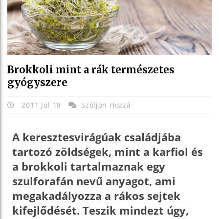
Brokkoli mint a rák természetes
gyógyszere
2011 Júl 18
Szóljon Hozzá
A keresztesvirágúak családjába
tartozó zöldségek, mint a karfiol és
a brokkoli tartalmaznak egy
szulforafán nevű anyagot, ami
megakadályozza a rákos sejtek
kifejlődését. Teszik mindezt úgy,