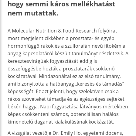
hogy semmi káros mellékhatást
nem mutattak.
A Molecular Nutrition & Food Research folyóirat
most megjelent cikkében a prosztata- és egyéb
hormonfüggő rákok és a szulforafán nevű fitokémiai
anyag kapcsolatáról készült tanulmányt részletezik. A
keresztesvirágúak fogyasztását eddig is
összefüggésbe hozták a prosztatarák csökkenő
kockázatával. Mindazonáltal ez az első tanulmány,
ami bizonyította a hatóanyag „keresés és támadás”
képességét. Ez azt jelenti, hogy szelektíven csak a
rákos szöveteket támadja és az egészséges sejteket
békén hagyja. Napi fogyasztása látványos mértékben
képes csökkenteni számos, potenciálisan halálos
kimenetelű daganat kialakulásának kockázatát.
A vizsgálat vezetője Dr. Emily Ho, egyetemi docens,