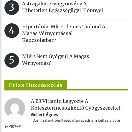
Astragalus: Gyógynövény 6
3
Hihetetlen Egészségügyi Előnnyel
Hipertónia: Mit Érdemes Tudnod A
4
Magas Vérnyomással
Kapcsolatban?
Miért Nem Gyógyul A Magas
5
Vérnyomás?
Friss Hozzászólás
A B3 Vitamin Legyőzte A
Koleszterincsökkentő Gyógyszereket
Gellért Ágnes
T.Cím! Sztent beültetés után szednem kell az alábbi
gyógysze...