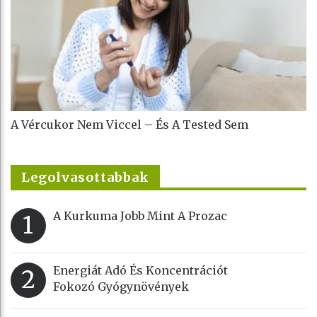
A Vércukor Nem Viccel – És A Tested Sem
Legolvasottabbak
A Kurkuma Jobb Mint A Prozac
1
Energiát Adó És Koncentrációt
2
Fokozó Gyógynövények