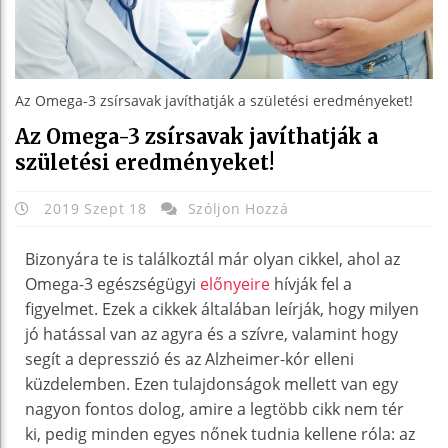
Az Omega-3 zsírsavak javíthatják a születési eredményeket!
Az Omega-3 zsírsavak javíthatják a
születési eredményeket!
2019 Szept 18
Szóljon Hozzá
Bizonyára te is találkoztál már olyan cikkel, ahol az
Omega-3 egészségügyi
előnyeire
hívják fel a
figyelmet. Ezek a cikkek általában leírják, hogy milyen
jó hatással van az agyra és a szívre, valamint hogy
segít a depresszió és az Alzheimer-kór elleni
küzdelemben. Ezen tulajdonságok mellett van egy
nagyon fontos dolog, amire a legtöbb cikk nem tér
ki, pedig minden egyes nőnek tudnia kellene róla: az