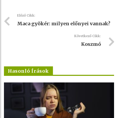
Előző Cikk:
Maca gyökér: milyen előnyei vannak?
Következő Cikk:
Koszmó
Hasonló Írások