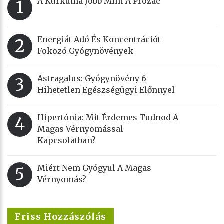
A Kurkuma Jobb Mint A Prozac
1
Energiát Adó És Koncentrációt
2
Fokozó Gyógynövények
Astragalus: Gyógynövény 6
3
Hihetetlen Egészségügyi Előnnyel
Hipertónia: Mit Érdemes Tudnod A
4
Magas Vérnyomással
Kapcsolatban?
Miért Nem Gyógyul A Magas
5
Vérnyomás?
Friss Hozzászólás