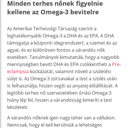
Minden terhes nőnek figyelnie
kellene az Omega-3 bevitelre
Az Amerikai Terhességi Társaság szerint a
leghatékonyabb Omega-3 a DHA és az EPA. A DHA
támogatja a központi idegrendszert, a szemet és az
agyat, és ez különösen fontos a várandós nők
esetében. Tanulmányok kimutatták, hogy a nagyobb
mennyiségben bevitt DHA és EPA csökkentheti a
Pre-
eclampsia
kockázatát, valamint növeli a születési
súlyt is. Az Omega-3 zsírsavakat a test a szülés után
is felhasználja, hiszen segíti az anyatej előállítását. A
legtöbb terhes nő szervezetében óriási Omega-3
hiány lép fel, hiszen a várandósság kimeríti a test
készleteit.
A várandós nőknek igen nagy teher van a vállukon.
Nemcsak, hogy el kell kerülniük a lehetséges