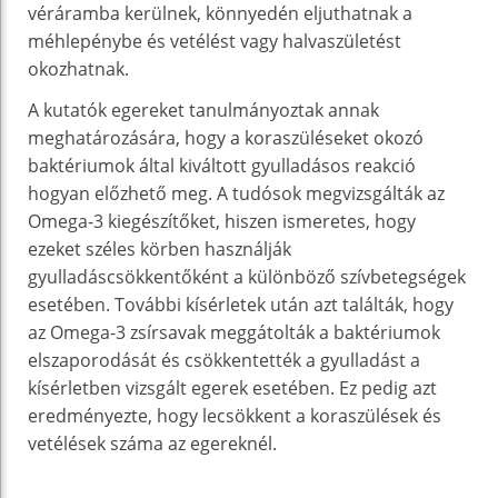
véráramba kerülnek, könnyedén eljuthatnak a
méhlepénybe és vetélést vagy halvaszületést
okozhatnak.
A kutatók egereket tanulmányoztak annak
meghatározására, hogy a koraszüléseket okozó
baktériumok által kiváltott gyulladásos reakció
hogyan előzhető meg. A tudósok megvizsgálták az
Omega-3 kiegészítőket, hiszen ismeretes, hogy
ezeket széles körben használják
gyulladáscsökkentőként a különböző szívbetegségek
esetében. További kísérletek után azt találták, hogy
az Omega-3 zsírsavak meggátolták a baktériumok
elszaporodását és csökkentették a gyulladást a
kísérletben vizsgált egerek esetében. Ez pedig azt
eredményezte, hogy lecsökkent a koraszülések és
vetélések száma az egereknél.