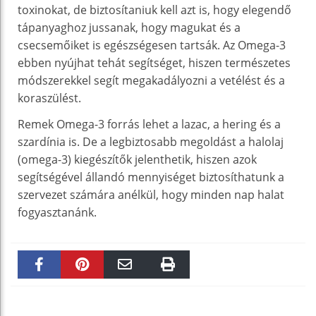
toxinokat, de biztosítaniuk kell azt is, hogy elegendő
tápanyaghoz jussanak, hogy magukat és a
csecsemőiket is egészségesen tartsák. Az Omega-3
ebben nyújhat tehát segítséget, hiszen természetes
módszerekkel segít megakadályozni a vetélést és a
koraszülést.
Remek Omega-3 forrás lehet a lazac, a hering és a
szardínia is. De a legbiztosabb megoldást a halolaj
(omega-3) kiegészítők jelenthetik, hiszen azok
segítségével állandó mennyiséget biztosíthatunk a
szervezet számára anélkül, hogy minden nap halat
fogyasztanánk.
Faceboo
Pinteres
Email
Print