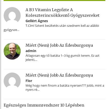
A B3 Vitamin Legyőzte A
Koleszterincsökkentő Gyógyszereket
Gellért Ágnes
T.Cím! Sztent beültetés után szednem kell az alábbi
gyógysze...
Miért (nem) Jobb Az Édesburgonya
admin
Átlagosan egy tő batáta 1–3 kg gumót terem. Ez azt
jelenti,...
Miért (nem) Jobb Az Édesburgonya
Flor
Még hogy nem finom a batáta nyersen??? Jobb, mint a
nyers ré...
Egészséges Immunrendszer 10 Lépésben