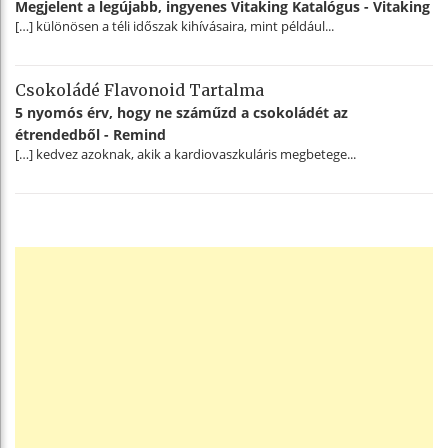
Megjelent a legújabb, ingyenes Vitaking Katalógus - Vitaking
[…] különösen a téli időszak kihívásaira, mint például...
Csokoládé Flavonoid Tartalma
5 nyomós érv, hogy ne száműzd a csokoládét az
étrendedből - Remind
[…] kedvez azoknak, akik a kardiovaszkuláris megbetege...