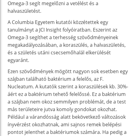
Omega-3 segít megelőzni a vetélést és a
halvaszületést.
A Columbia Egyetem kutatói közzétettek egy
tanulmányt a JCI Insight folyóiratban. Eszerint az
Omega-3 segíthet a terhesség szövődményeinek
megakadályozásában, a koraszülés, a halvaszületés,
és a születés utáni csecsemőhalál elkerülését
egyaránt.
Ezen szövődmények mögött nagyon sok esetben egy
szájban található baktérium a felelős, az F.
Nucleatum. A kutatók szerint a koraszülések kb. 30%-
áért ez a baktérium tehető felelőssé. Ez a baktérium
a szájban nem okoz semmilyen problémát, de a test
más területeire jutva komoly gondokat okozhat.
Például a várandósság alatt bekövetkező változások
ínyvérzést okozhatnak, ami sajnos remek belépési
pontot jelenthet a baktériumok számára. Ha pedig a