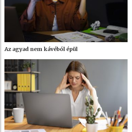
Az agyad nem kávéból épül