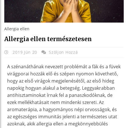
Allergia ellen
Allergia ellen természetesen
2019 Jún 20
Szóljon Hozzá
A szénanáthának nevezett problémát a fák és a füvek
virágporai hozzák elő és szépen nyomon követhető,
hogy az első virágok megjelenésétől, az első hideg
napokig hogyan alakul a betegség. Leggyakrabban
antihisztaminokat írnak fel a panaszkodóknak, de
ezek mellékhatásait nem mindenki szereti. Az
aromaterápia, a hagyományos népi orvosságok, és
az egészséges immunitás jelenti a természetes utat
azoknak, akik allergia ellen a megkönnyebbülés