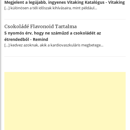
Megjelent a legújabb, ingyenes Vitaking Katalógus - Vitaking
[…] különösen a téli időszak kihívásaira, mint például...
Csokoládé Flavonoid Tartalma
5 nyomós érv, hogy ne száműzd a csokoládét az
étrendedből - Remind
[…] kedvez azoknak, akik a kardiovaszkuláris megbetege...