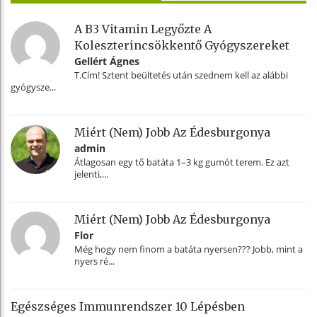
A B3 Vitamin Legyőzte A
Koleszterincsökkentő Gyógyszereket
Gellért Ágnes
T.Cím! Sztent beültetés után szednem kell az alábbi
gyógysze...
Miért (nem) Jobb Az Édesburgonya
admin
Átlagosan egy tő batáta 1–3 kg gumót terem. Ez azt
jelenti,...
Miért (nem) Jobb Az Édesburgonya
Flor
Még hogy nem finom a batáta nyersen??? Jobb, mint a
nyers ré...
Egészséges Immunrendszer 10 Lépésben