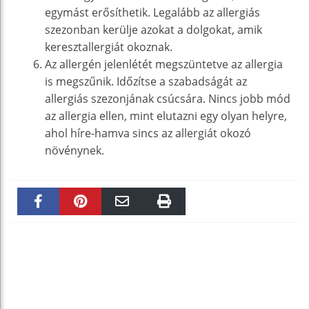
egymást erősíthetik. Legalább az allergiás
szezonban kerülje azokat a dolgokat, amik
keresztallergiát okoznak.
Az allergén jelenlétét megszüntetve az allergia
is megszűnik. Időzítse a szabadságát az
allergiás szezonjának csúcsára. Nincs jobb mód
az allergia ellen, mint elutazni egy olyan helyre,
ahol híre-hamva sincs az allergiát okozó
növénynek.
Faceboo
Pinteres
Email
Print
k
t