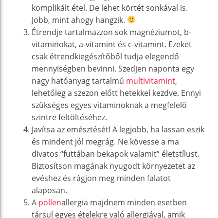
komplikált étel. De lehet körtét sonkával is.
Jobb, mint ahogy hangzik.
Étrendje tartalmazzon sok magnéziumot, b-
vitaminokat, a-vitamint és c-vitamint. Ezeket
csak étrendkiegészítőből tudja elegendő
mennyiségben bevinni. Szedjen naponta egy
nagy hatóanyag tartalmú
multivitamint
,
lehetőleg a szezon előtt hetekkel kezdve. Ennyi
szükséges egyes vitaminoknak a megfelelő
szintre feltöltéséhez.
Javítsa az emésztését! A legjobb, ha lassan eszik
és mindent jól megrág. Ne kövesse a ma
divatos “futtában bekapok valamit” életstílust.
Biztosítson magának nyugodt környezetet az
evéshez és rágjon meg minden falatot
alaposan.
A
pollen
allergia majdnem minden esetben
társul egyes ételekre való allergiával, amik