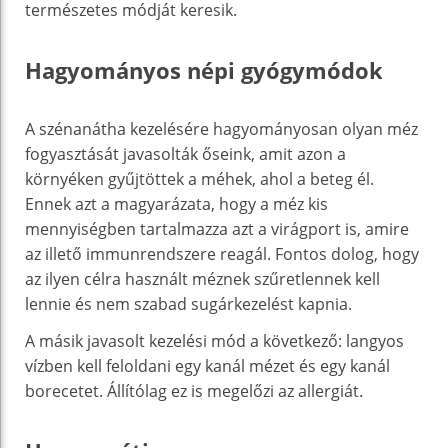
természetes módját keresik.
Hagyományos népi gyógymódok
A szénanátha kezelésére hagyományosan olyan méz
fogyasztását javasolták őseink, amit azon a
környéken gyűjtöttek a méhek, ahol a beteg él.
Ennek azt a magyarázata, hogy a méz kis
mennyiségben tartalmazza azt a virágport is, amire
az illető immunrendszere reagál. Fontos dolog, hogy
az ilyen célra használt méznek szűretlennek kell
lennie és nem szabad sugárkezelést kapnia.
A másik javasolt kezelési mód a következő: langyos
vízben kell feloldani egy kanál mézet és egy kanál
borecetet. Állítólag ez is megelőzi az allergiát.