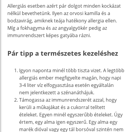
Allergiás esetben azért pár dolgot minden kockázat
nélkül bevethetünk. Ilyen az orvosi kamilla és a
bodzavirág, amiknek teája hatékony allergia ellen.
Míg a fokhagyma és az angyalgyökér pedig az
immunrendszert képes gatyába rázni.
Pár tipp a természetes kezeléshez
Igyon naponta minél több tiszta vizet. A legtöbb
allergiás ember megfigyelte magán, hogy napi
3-4 liter víz elfogyasztása esetén egyáltalán
nem jelentkezett a szénanáthájuk.
Támogassa az immunrendszerét azzal, hogy
kerüli a műkajákat és a cukorral telített
ételeket. Egyen minél egyszerűbb ételeket. Úgy
értem, egy alma igen egyszerű. Egy alma egy
marék dióval vagy egy tál borsóval szintén nem