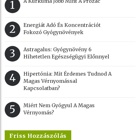
A Kurkuma Jobb Mint A Prozac
1
Energiát Adó És Koncentrációt
2
Fokozó Gyógynövények
Astragalus: Gyógynövény 6
3
Hihetetlen Egészségügyi Előnnyel
Hipertónia: Mit Érdemes Tudnod A
4
Magas Vérnyomással
Kapcsolatban?
Miért Nem Gyógyul A Magas
5
Vérnyomás?
Friss Hozzászólás