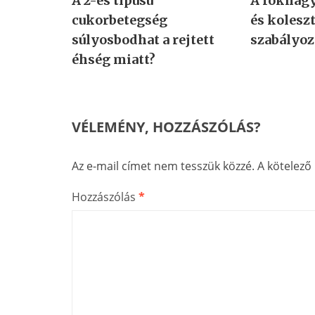
A 2-es típusú
A fokhag
cukorbetegség
és kolesz
súlyosbodhat a rejtett
szabályozá
éhség miatt?
VÉLEMÉNY, HOZZÁSZÓLÁS?
Az e-mail címet nem tesszük közzé.
A kötelez
Hozzászólás
*