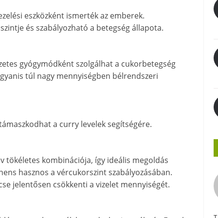
ezelési eszközként ismerték az emberek.
zintje és szabályozható a betegség állapota.
szetes gyógymódként szolgálhat a cukorbetegség
 ugyanis túl nagy mennyiségben bélrendszeri
ámaszkodhat a curry levelek segítségére.
sav tökéletes kombinációja, így ideális megoldás
nens hasznos a vércukorszint szabályozásában.
se jelentősen csökkenti a vizelet mennyiségét.
T