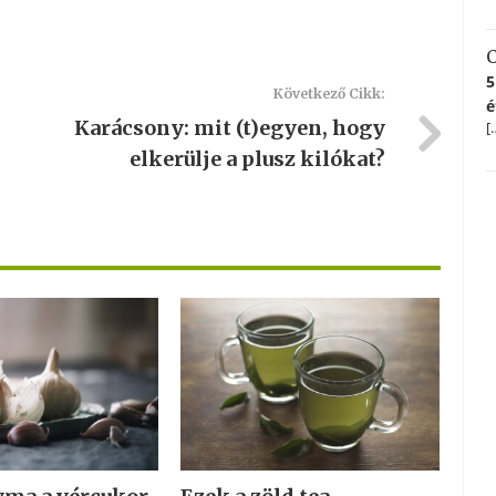
C
5
Következő Cikk:
é
Karácsony: mit (t)egyen, hogy
[
elkerülje a plusz kilókat?