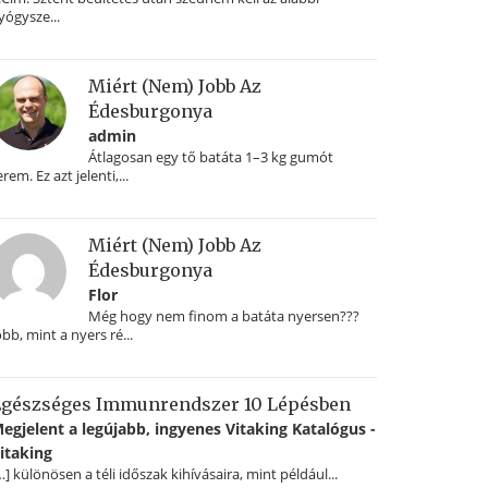
yógysze...
Miért (nem) Jobb Az
Édesburgonya
admin
Átlagosan egy tő batáta 1–3 kg gumót
erem. Ez azt jelenti,...
Miért (nem) Jobb Az
Édesburgonya
Flor
Még hogy nem finom a batáta nyersen???
obb, mint a nyers ré...
gészséges Immunrendszer 10 Lépésben
egjelent a legújabb, ingyenes Vitaking Katalógus -
itaking
…] különösen a téli időszak kihívásaira, mint például...