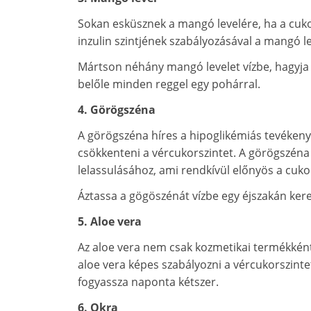
Sokan esküsznek a mangó levelére, ha a cuko
inzulin szintjének szabályozásával a mangó l
Mártson néhány mangó levelet vízbe, hagyja 
belőle minden reggel egy pohárral.
4. Görögszéna
A görögszéna híres a hipoglikémiás tevéke
csökkenteni a vércukorszintet. A görögszéna 
lelassulásához, ami rendkívül előnyös a cuk
Áztassa a gögöszénát vízbe egy éjszakán ker
5. Aloe vera
Az aloe vera nem csak kozmetikai termékként s
aloe vera képes szabályozni a vércukorszinte
fogyassza naponta kétszer.
6. Okra