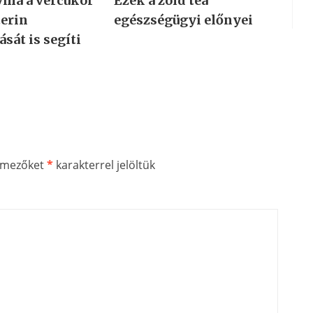
yma a vércukor
Ezek a zöld tea
terin
egészségügyi előnyei
sát is segíti
ő mezőket
*
karakterrel jelöltük