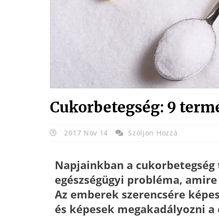
Cukorbetegség: 9 term
2017 Nov 14
Szóljon Hozzá
Napjainkban a cukorbetegség t
egészségügyi probléma, amire 
Az emberek szerencsére képes
és képesek megakadályozni a