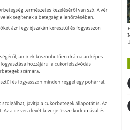
rbetegség természetes kezeléséről van szó. A vér
evelek segítenek a betegség ellenőrzésében.
őket ázni egy éjszakán keresztül és fogyasszon
F
I
nységéről, aminek köszönhetően drámaian képes
fogyasztása hozzájárul a cukorfelszívódás
orbetegek számára.
esztül és fogyasszon minden reggel egy pohárral.
zolgálhat, javítja a cukorbetegek állapotát is. Az
t. Az aloe vera levét keverje össze kurkumával és