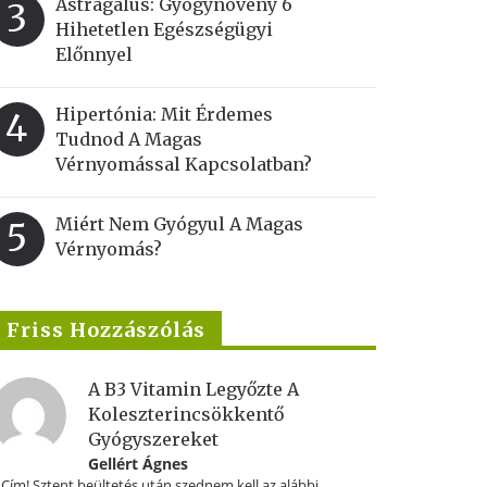
Astragalus: Gyógynövény 6
3
Hihetetlen Egészségügyi
Előnnyel
Hipertónia: Mit Érdemes
4
Tudnod A Magas
Vérnyomással Kapcsolatban?
Miért Nem Gyógyul A Magas
5
Vérnyomás?
Friss Hozzászólás
A B3 Vitamin Legyőzte A
Koleszterincsökkentő
Gyógyszereket
Gellért Ágnes
.Cím! Sztent beültetés után szednem kell az alábbi