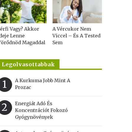
érfi Vagy? Akkor
A Vércukor Nem
deje Lenne
Viccel – És A Tested
Törődnöd Magaddal
Sem
Legolvasottabbak
A Kurkuma Jobb Mint A
1
Prozac
Energiát Adó És
2
Koncentrációt Fokozó
Gyógynövények