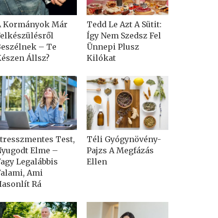
A Kormányok Már
Tedd Le Azt A Sütit:
elkészülésről
Így Nem Szedsz Fel
eszélnek – Te
Ünnepi Plusz
észen Állsz?
Kilókat
tresszmentes Test,
Téli Gyógynövény-
yugodt Elme –
Pajzs A Megfázás
agy Legalábbis
Ellen
alami, Ami
asonlít Rá