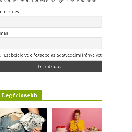
aradj le semmi fontosról az egészség témájában.
eresztnév
mail
Ezt bejelölve elfogadod az adatvédelmi irányelvet
Legfrissebb