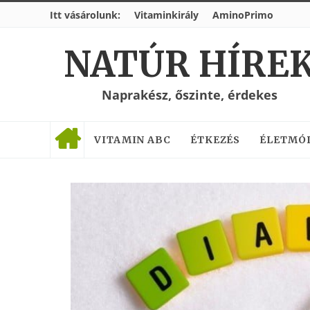
Itt vásárolunk:
Vitaminkirály
AminoPrimo
NATÚR HÍRE
Naprakész, őszinte, érdekes
VITAMIN ABC
ÉTKEZÉS
ÉLETMÓ