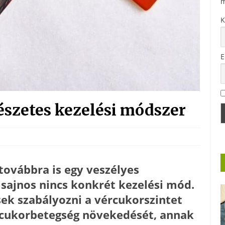
m
K
E
észetes kezelési módszer
ovábbra is egy veszélyes
sajnos nincs konkrét kezelési mód.
ek szabályozni a vércukorszintet
 cukorbetegség növekedését, annak