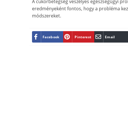
A cukorbetegség veszélyes egészségügyi prob
eredményeként fontos, hogy a probléma kezd
módszereket.
Facebook
Pinterest
Email