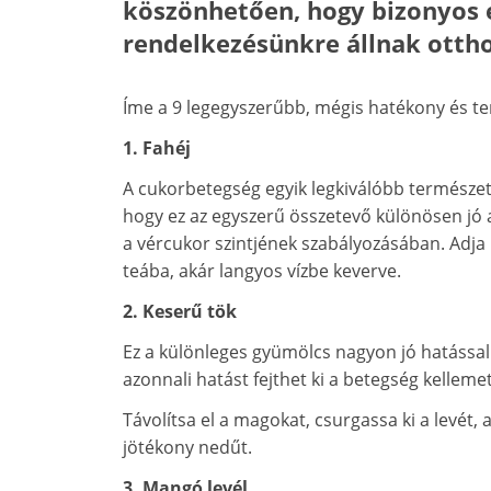
köszönhetően, hogy bizonyos 
rendelkezésünkre állnak otth
Íme a 9 legegyszerűbb, mégis hatékony és t
1. Fahéj
A cukorbetegség egyik legkiválóbb természete
hogy ez az egyszerű összetevő különösen jó a 
a vércukor szintjének szabályozásában. Adja
teába, akár langyos vízbe keverve.
2. Keserű tök
Ez a különleges gyümölcs nagyon jó hatással 
azonnali hatást fejthet ki a betegség kellemet
Távolítsa el a magokat, csurgassa ki a levét, 
jötékony nedűt.
3. Mangó levél