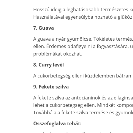
Hosszú ideig a leghatásosabb természetes k
Használatával egyensúlyba hozható a glükóz s
7. Guava
A guava a nyár gyümölcse. Tökéletes termé
ellen. Érdemes odafigyelni a fogyasztására,
problémákat okozhat.
8. Curry levél
A cukorbetegség elleni küzdelemben bátran t
9. Fekete szilva
A fekete szilva az antocianinok és az ellagin
lehet a cukorbetegség ellen. Mindkét kompo
Továbbá a a fekete szilva termése és gyümölc
Összefoglalva tehát: