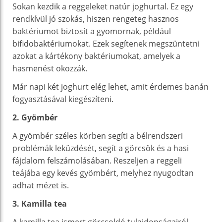
Sokan kezdik a reggeleket natúr joghurtal. Ez egy
rendkívül jó szokás, hiszen rengeteg hasznos
baktériumot biztosít a gyomornak, például
bifidobaktériumokat. Ezek segítenek megszüntetni
azokat a kártékony baktériumokat, amelyek a
hasmenést okozzák.
Már napi két joghurt elég lehet, amit érdemes banán
fogyasztásával kiegészíteni.
2. Gyömbér
A gyömbér széles körben segíti a bélrendszeri
problémák leküzdését, segít a görcsök és a hasi
fájdalom felszámolásában. Reszeljen a reggeli
teájába egy kevés gyömbért, melyhez nyugodtan
adhat mézet is.
3. Kamilla tea
A kamilla tea ismert görcsoldó tulajdonságairól.