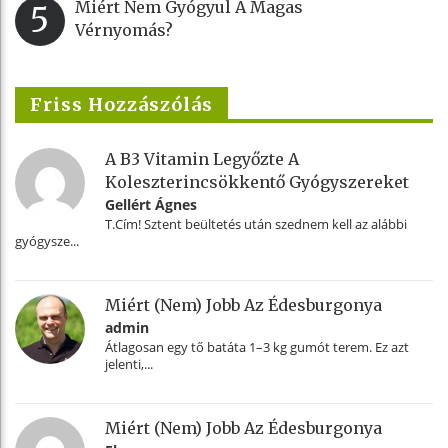
Miért Nem Gyógyul A Magas
5
Vérnyomás?
Friss Hozzászólás
A B3 Vitamin Legyőzte A
Koleszterincsökkentő Gyógyszereket
Gellért Ágnes
T.Cím! Sztent beültetés után szednem kell az alábbi
gyógysze...
Miért (nem) Jobb Az Édesburgonya
admin
Átlagosan egy tő batáta 1–3 kg gumót terem. Ez azt
jelenti,...
Miért (nem) Jobb Az Édesburgonya