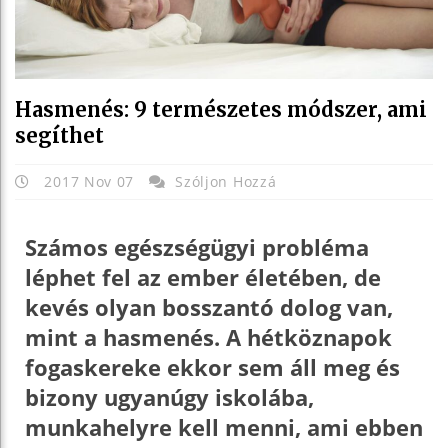
Hasmenés: 9 természetes módszer, ami
segíthet
2017 Nov 07
Szóljon Hozzá
Számos egészségügyi probléma
léphet fel az ember életében, de
kevés olyan bosszantó dolog van,
mint a hasmenés. A hétköznapok
fogaskereke ekkor sem áll meg és
bizony ugyanúgy iskolába,
munkahelyre kell menni, ami ebben