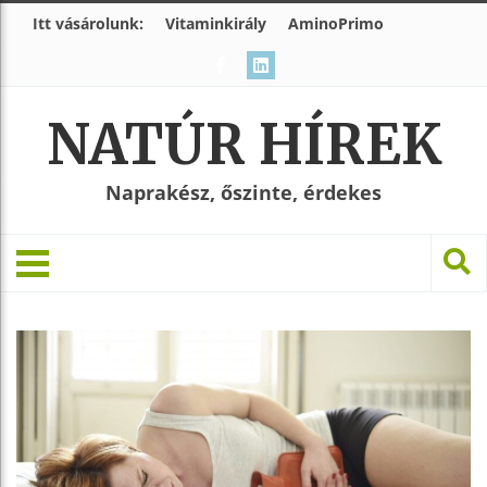
Itt vásárolunk:
Vitaminkirály
AminoPrimo
NATÚR HÍREK
Naprakész, őszinte, érdekes