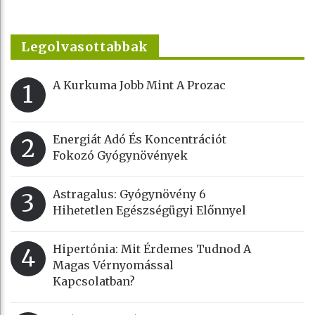
Legolvasottabbak
A Kurkuma Jobb Mint A Prozac
1
Energiát Adó És Koncentrációt
2
Fokozó Gyógynövények
Astragalus: Gyógynövény 6
3
Hihetetlen Egészségügyi Előnnyel
Hipertónia: Mit Érdemes Tudnod A
4
Magas Vérnyomással
Kapcsolatban?