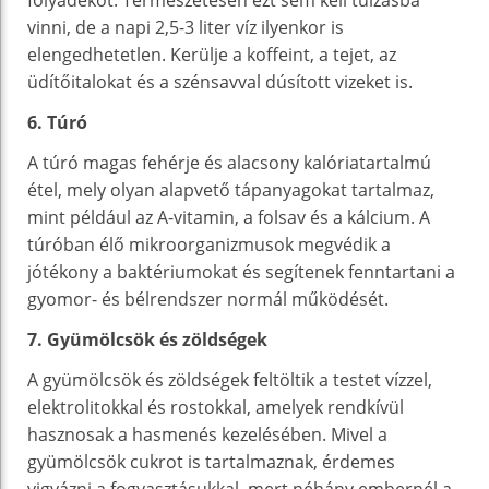
vinni, de a napi 2,5-3 liter víz ilyenkor is
elengedhetetlen. Kerülje a koffeint, a tejet, az
üdítőitalokat és a szénsavval dúsított vizeket is.
6. Túró
A túró magas fehérje és alacsony kalóriatartalmú
étel, mely olyan alapvető tápanyagokat tartalmaz,
mint például az A-vitamin, a folsav és a kálcium. A
túróban élő mikroorganizmusok megvédik a
jótékony a baktériumokat és segítenek fenntartani a
gyomor- és bélrendszer normál működését.
7. Gyümölcsök és zöldségek
A gyümölcsök és zöldségek feltöltik a testet vízzel,
elektrolitokkal és rostokkal, amelyek rendkívül
hasznosak a hasmenés kezelésében. Mivel a
gyümölcsök cukrot is tartalmaznak, érdemes
vigyázni a fogyasztásukkal, mert néhány embernél a