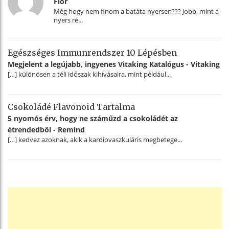
Flor
Még hogy nem finom a batáta nyersen??? Jobb, mint a
nyers ré...
Egészséges Immunrendszer 10 Lépésben
Megjelent a legújabb, ingyenes Vitaking Katalógus - Vitaking
[…] különösen a téli időszak kihívásaira, mint például...
Csokoládé Flavonoid Tartalma
5 nyomós érv, hogy ne száműzd a csokoládét az
étrendedből - Remind
[…] kedvez azoknak, akik a kardiovaszkuláris megbetege...