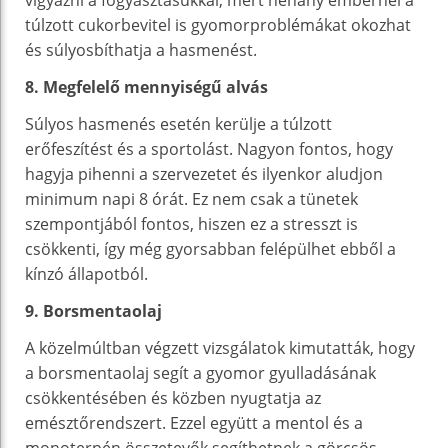
túlzott cukorbevitel is gyomorproblémákat okozhat
és súlyosbíthatja a hasmenést.
8. Megfelelő mennyiségű alvás
Súlyos hasmenés esetén kerülje a túlzott
erőfeszítést és a sportolást. Nagyon fontos, hogy
hagyja pihenni a szervezetet és ilyenkor aludjon
minimum napi 8 órát. Ez nem csak a tünetek
szempontjából fontos, hiszen ez a stresszt is
csökkenti, így még gyorsabban felépülhet ebből a
kínzó állapotból.
9. Borsmentaolaj
A közelmúltban végzett vizsgálatok kimutatták, hogy
a borsmentaolaj segít a gyomor gyulladásának
csökkentésében és közben nyugtatja az
emésztőrendszert. Ezzel együtt a mentol és a
monoterpén összetevők segíthetnek a görcsös