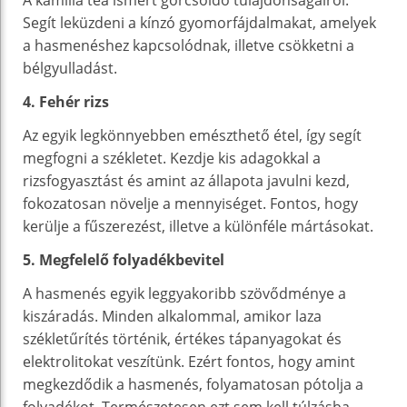
Segít leküzdeni a kínzó gyomorfájdalmakat, amelyek
a hasmenéshez kapcsolódnak, illetve csökketni a
bélgyulladást.
4. Fehér rizs
Az egyik legkönnyebben emészthető étel, így segít
megfogni a székletet. Kezdje kis adagokkal a
rizsfogyasztást és amint az állapota javulni kezd,
fokozatosan növelje a mennyiséget. Fontos, hogy
kerülje a fűszerezést, illetve a különféle mártásokat.
5. Megfelelő folyadékbevitel
A hasmenés egyik leggyakoribb szövődménye a
kiszáradás. Minden alkalommal, amikor laza
székletűrítés történik, értékes tápanyagokat és
elektrolitokat veszítünk. Ezért fontos, hogy amint
megkezdődik a hasmenés, folyamatosan pótolja a
folyadékot. Természetesen ezt sem kell túlzásba