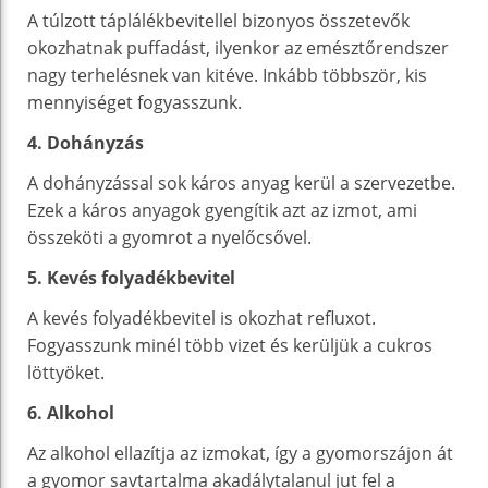
A túlzott táplálékbevitellel bizonyos összetevők
okozhatnak puffadást, ilyenkor az emésztőrendszer
nagy terhelésnek van kitéve. Inkább többször, kis
mennyiséget fogyasszunk.
4. Dohányzás
A dohányzással sok káros anyag kerül a szervezetbe.
Ezek a káros anyagok gyengítik azt az izmot, ami
összeköti a gyomrot a nyelőcsővel.
5. Kevés folyadékbevitel
A kevés folyadékbevitel is okozhat refluxot.
Fogyasszunk minél több vizet és kerüljük a cukros
löttyöket.
6. Alkohol
Az alkohol ellazítja az izmokat, így a gyomorszájon át
a gyomor savtartalma akadálytalanul jut fel a