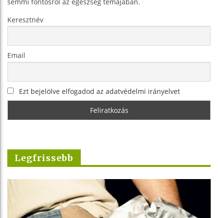
semmi fontosról az egészség témájában.
Keresztnév
Email
Ezt bejelölve elfogadod az adatvédelmi irányelvet
Legfrissebb