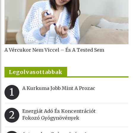
A Vércukor Nem Viccel – És A Tested Sem
Legolvasottabbak
A Kurkuma Jobb Mint A Prozac
1
Energiát Adó És Koncentrációt
2
Fokozó Gyógynövények