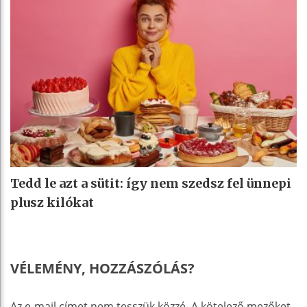
Tedd le azt a sütit: így nem szedsz fel ünnepi
plusz kilókat
VÉLEMÉNY, HOZZÁSZÓLÁS?
Az e-mail címet nem tesszük közzé.
A kötelező mezőket