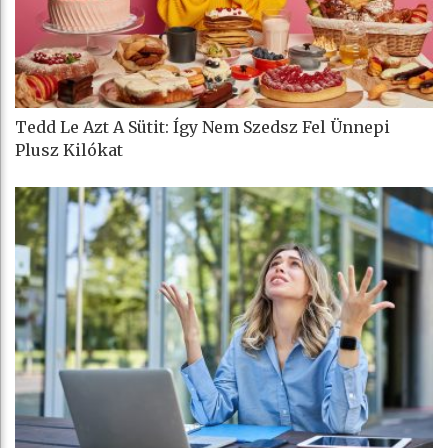
Tedd Le Azt A Sütit: Így Nem Szedsz Fel Ünnepi
Plusz Kilókat