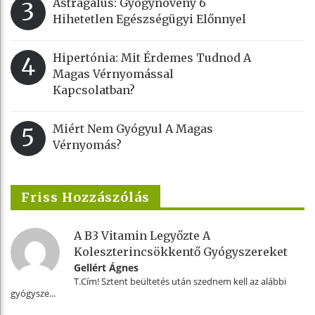
Astragalus: Gyógynövény 6
3
Hihetetlen Egészségügyi Előnnyel
Hipertónia: Mit Érdemes Tudnod A
4
Magas Vérnyomással
Kapcsolatban?
Miért Nem Gyógyul A Magas
5
Vérnyomás?
Friss Hozzászólás
A B3 Vitamin Legyőzte A
Koleszterincsökkentő Gyógyszereket
Gellért Ágnes
T.Cím! Sztent beültetés után szednem kell az alábbi
gyógysze...