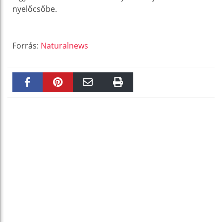
nyelőcsőbe.
Forrás:
Naturalnews
Faceboo
Pinteres
Email
Print
k
t