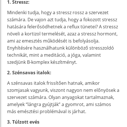
1. Stressz:
Mindenki tudja, hogy a stressz rossz a szervezet
számára. De vajon azt tudja, hogy a fokozott stressz
hatására felerősödhetnek a reflux tünetei? A stressz
növeli a kortizol termelését, azaz a stressz hormont,
ami az emesztés működését is befolyásolja.
Enyhítésére használhatunk különböző stresszoldó
technikát, mint a meditáció, a jóga, valamint
szedjünk B-komplex készítményt.
2. Szénsavas italok:
A szénsavas italok frissítően hatnak, amikor
szomjasak vagyunk, viszont nagyon nem előnyösek a
szervezet számára. Olyan anyagokat tartalmaznak,
amelyek “lángra gyújtják” a gyomrot, ami számos
más emésztési problémával is járhat.
3. Túlzott evés