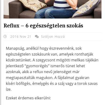
Reflux – 6 egészségtelen szokás
2016 Nov 21
Szóljon Hozzá
Manapság, anélkül hogy észrevennénk, sok
egészségtelen szokásunk van, amelyek ronthatják
közérzetünket. A szegycsont mögötti mellkas tájékán
jelentkező “gyomorégés” ismerős tünet lehet
azoknak, akik a reflux nevű jelenséget már
megtapasztalták magukon. A fájdalmat gyakran
kíséri böfögés, émelygés és a száj vagy a torok savas
íze.
Ezeket érdemes elkerülni: