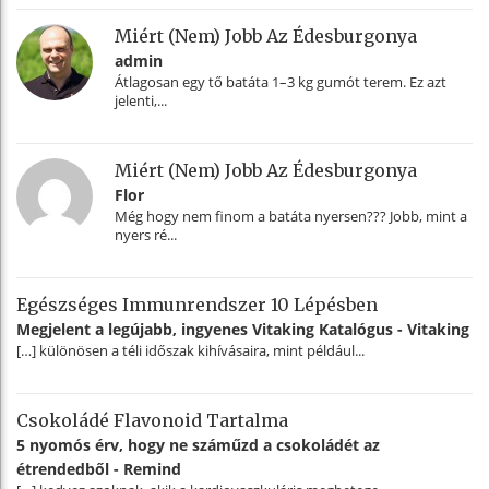
Miért (nem) Jobb Az Édesburgonya
admin
Átlagosan egy tő batáta 1–3 kg gumót terem. Ez azt
jelenti,...
Miért (nem) Jobb Az Édesburgonya
Flor
Még hogy nem finom a batáta nyersen??? Jobb, mint a
nyers ré...
Egészséges Immunrendszer 10 Lépésben
Megjelent a legújabb, ingyenes Vitaking Katalógus - Vitaking
[…] különösen a téli időszak kihívásaira, mint például...
Csokoládé Flavonoid Tartalma
5 nyomós érv, hogy ne száműzd a csokoládét az
étrendedből - Remind