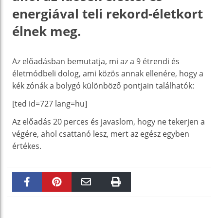
energiával teli rekord-életkort
élnek meg.
Az előadásban bemutatja, mi az a 9 étrendi és
életmódbeli dolog, ami közös annak ellenére, hogy a
kék zónák a bolygó különböző pontjain találhatók:
[ted id=727 lang=hu]
Az előadás 20 perces és javaslom, hogy ne tekerjen a
végére, ahol csattanó lesz, mert az egész egyben
értékes.
Faceboo
Pinteres
Email
Print