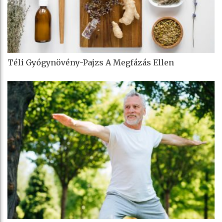
Téli Gyógynövény-Pajzs A Megfázás Ellen