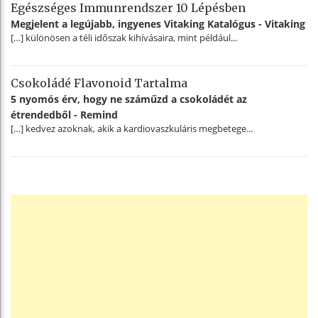
Egészséges Immunrendszer 10 Lépésben
Megjelent a legújabb, ingyenes Vitaking Katalógus - Vitaking
[…] különösen a téli időszak kihívásaira, mint például...
Csokoládé Flavonoid Tartalma
5 nyomós érv, hogy ne száműzd a csokoládét az
étrendedből - Remind
[…] kedvez azoknak, akik a kardiovaszkuláris megbetege...