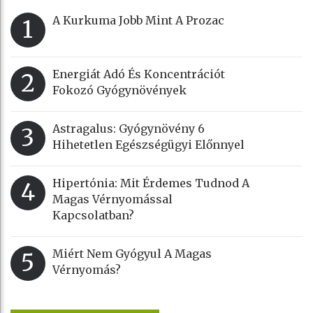
A Kurkuma Jobb Mint A Prozac
1
Energiát Adó És Koncentrációt
2
Fokozó Gyógynövények
Astragalus: Gyógynövény 6
3
Hihetetlen Egészségügyi Előnnyel
Hipertónia: Mit Érdemes Tudnod A
4
Magas Vérnyomással
Kapcsolatban?
Miért Nem Gyógyul A Magas
5
Vérnyomás?