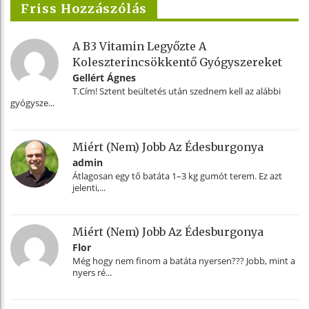
Friss Hozzászólás
A B3 Vitamin Legyőzte A
Koleszterincsökkentő Gyógyszereket
Gellért Ágnes
T.Cím! Sztent beültetés után szednem kell az alábbi
gyógysze...
Miért (nem) Jobb Az Édesburgonya
admin
Átlagosan egy tő batáta 1–3 kg gumót terem. Ez azt
jelenti,...
Miért (nem) Jobb Az Édesburgonya
Flor
Még hogy nem finom a batáta nyersen??? Jobb, mint a
nyers ré...