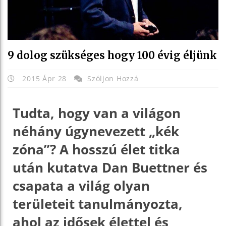
9 dolog szükséges hogy 100 évig éljünk
2015 Ápr 28
Szóljon Hozzá
Tudta, hogy van a világon
néhány úgynevezett „kék
zóna”? A hosszú élet titka
után kutatva Dan Buettner és
csapata a világ olyan
területeit tanulmányozta,
ahol az idősek élettel és