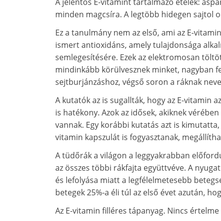
A jelentős E-vitamint tartalmazó ételek: asp
minden magcsíra. A legtöbb hidegen sajtol o
Ez a tanulmány nem az első, ami az E-vitamin 
ismert antioxidáns, amely tulajdonsága alkal
semlegesítésére. Ezek az elektromosan tölt
mindinkább körülvesznek minket, nagyban fel
sejtburjánzáshoz, végső soron a ráknak nev
A kutatók az is sugallták, hogy az E-vitamin 
is hatékony. Azok az idősek, akiknek vérében
vannak. Egy korábbi kutatás azt is kimutatta,
vitamin kapszulát is fogyasztanak, megállíth
A tüdőrák a világon a leggyakrabban előfordul
az összes többi rákfajta együttvéve. A nyuga
és lefolyása miatt a legfélelmetesebb betegs
betegek 25%-a éli túl az első évet azután, ho
Az E-vitamin filléres tápanyag. Nincs értelme