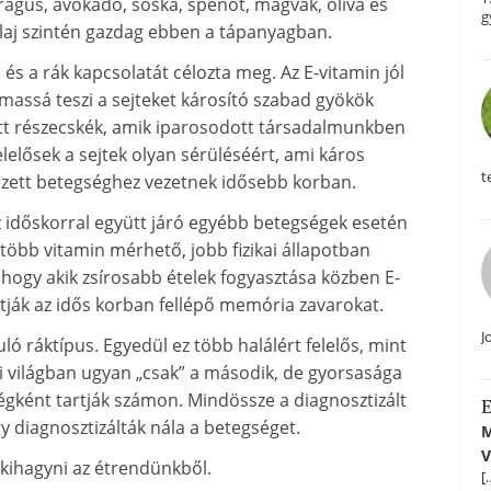
aragus, avokádó, sóska, spenót, magvak, olíva és
g
laj szintén gazdag ebben a tápanyagban.
és a rák kapcsolatát célozta meg. Az E-vitamin jól
massá teszi a sejteket károsító szabad gyökök
ött részecskék, amik iparosodott társadalmunkben
elősek a sejtek olyan sérüléséért, ami káros
t
ezett betegséghez vezetnek idősebb korban.
az időskorral együtt járó egyébb betegségek esetén
 több vitamin mérhető, jobb fizikai állapotban
 hogy akik zsírosabb ételek fogyasztása közben E-
atják az idős korban fellépő memória zavarokat.
J
ó ráktípus. Egyedül ez több halálért felelős, mint
ti világban ugyan „csak” a második, de gyorsasága
égként tartják számon. Mindössze a diagnosztizált
E
gy diagnosztizálták nála a betegséget.
M
V
 kihagyni az étrendünkből.
[