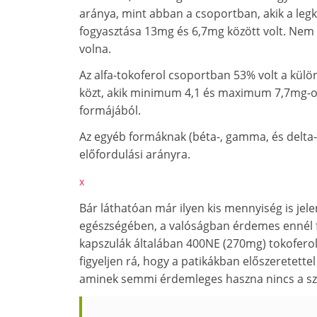
aránya, mint abban a csoportban, akik a legk
fogyasztása 13mg és 6,7mg között volt. Nem v
volna.
Az alfa-tokoferol csoportban 53% volt a kül
közt, akik minimum 4,1 és maximum 7,7mg-ot
formájából.
Az egyéb formáknak (béta-, gamma, és delta-
előfordulási arányra.
x
Bár láthatóan már ilyen kis mennyiség is jele
egészségében, a valóságban érdemes ennél f
kapszulák általában 400NE (270mg) tokofero
figyeljen rá, hogy a patikákban előszeretettel 
aminek semmi érdemleges haszna nincs a sz