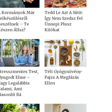
A Kormányok Már
Tedd Le Azt A Sütit:
elkészülésről
Így Nem Szedsz Fel
eszélnek – Te
Ünnepi Plusz
észen Állsz?
Kilókat
tresszmentes Test,
Téli Gyógynövény-
yugodt Elme –
Pajzs A Megfázás
agy Legalábbis
Ellen
alami, Ami
asonlít Rá