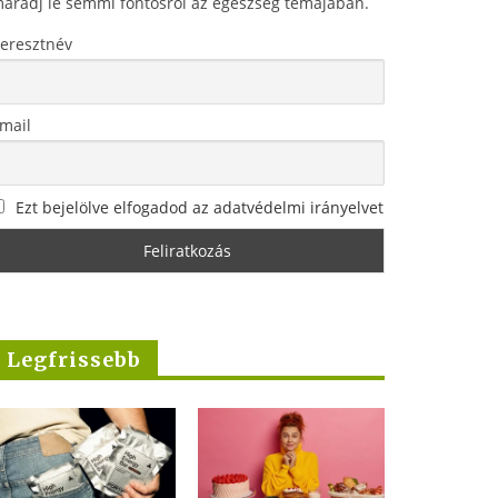
aradj le semmi fontosról az egészség témájában.
eresztnév
mail
Ezt bejelölve elfogadod az adatvédelmi irányelvet
Legfrissebb