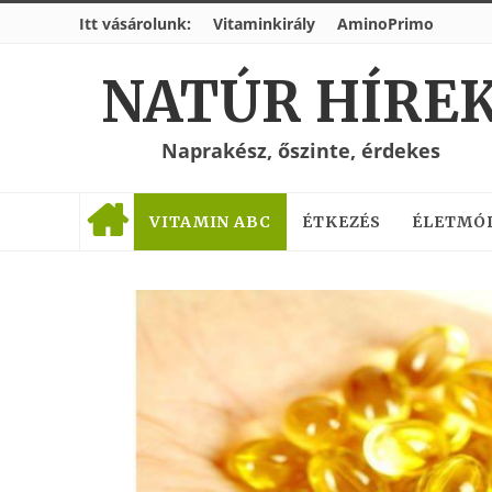
Itt vásárolunk:
Vitaminkirály
AminoPrimo
NATÚR HÍRE
Naprakész, őszinte, érdekes
VITAMIN ABC
ÉTKEZÉS
ÉLETMÓ