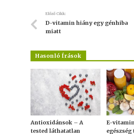
Előző Cikk:
D-vitamin hiány egy génhiba
miatt
Hasonló Írások
Antioxidánsok – A
E-vitamin:
tested láthatatlan
egészség 