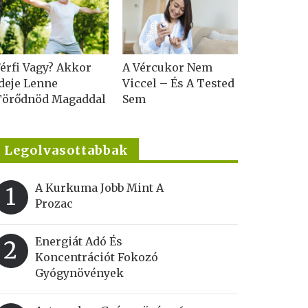
érfi Vagy? Akkor
A Vércukor Nem
deje Lenne
Viccel – És A Tested
Törődnöd Magaddal
Sem
Legolvasottabbak
A Kurkuma Jobb Mint A
1
Prozac
Energiát Adó És
2
Koncentrációt Fokozó
Gyógynövények