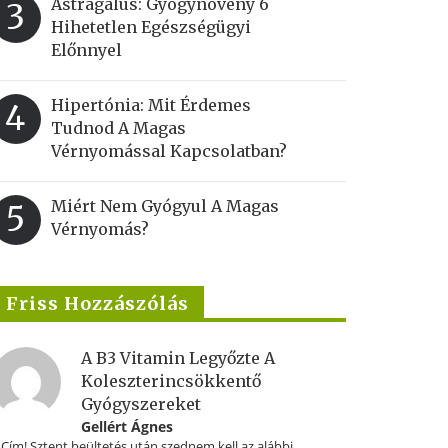
Astragalus: Gyógynövény 6
3
Hihetetlen Egészségügyi
Előnnyel
Hipertónia: Mit Érdemes
4
Tudnod A Magas
Vérnyomással Kapcsolatban?
Miért Nem Gyógyul A Magas
5
Vérnyomás?
Friss Hozzászólás
A B3 Vitamin Legyőzte A
Koleszterincsökkentő
Gyógyszereket
Gellért Ágnes
.Cím! Sztent beültetés után szednem kell az alábbi