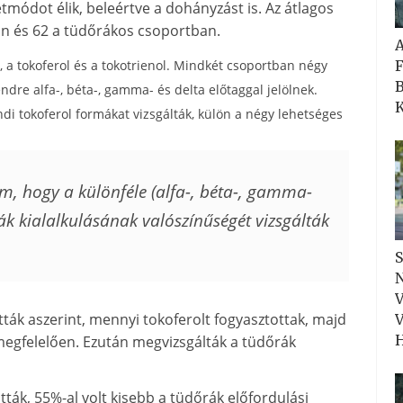
tmódot élik, beleértve a dohányzást is. Az átlagos
an és 62 a tüdőrákos csoportban.
F
k, a tokoferol és a tokotrienol. Mindkét csoportban négy
B
dre alfa-, béta-, gamma- és delta előtaggal jelölnek.
K
i tokoferol formákat vizsgálták, külön a négy lehetséges
m, hogy a különféle (alfa-, béta-, gamma-
ák kialalkulásának valószínűségét vizsgálták
S
N
V
tták aszerint, mennyi tokoferolt fogyasztottak, majd
V
H
megfelelően. Ezután megvizsgálták a tüdőrák
tták, 55%-al volt kisebb a tüdőrák előfordulási