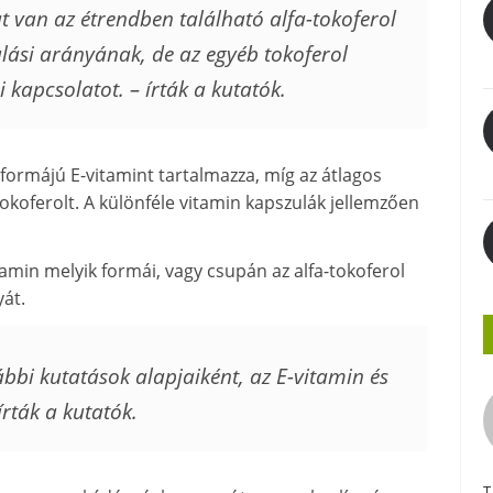
t van az étrendben található alfa-tokoferol
lási arányának, de az egyéb tokoferol
 kapcsolatot.
– írták a kutatók.
 formájú E-vitamint tartalmazza, míg az átlagos
ferolt. A különféle vitamin kapszulák jellemzően
vitamin melyik formái, vagy csupán az alfa-tokoferol
yát.
bbi kutatások alapjaiként, az E-vitamin és
írták a kutatók.
T