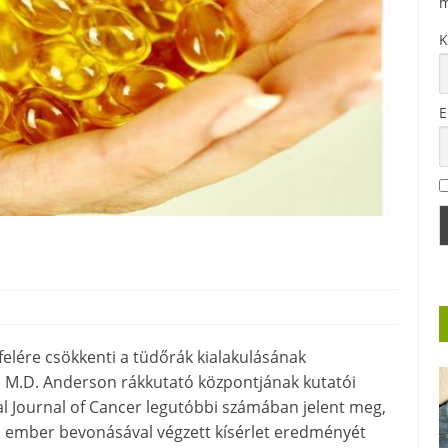
m
K
E
elére csökkenti a tüdőrák kialakulásának
m M.D. Anderson rákkutató központjának kutatói
nal Journal of Cancer legutóbbi számában jelent meg,
 ember bevonásával végzett kísérlet eredményét