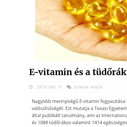
E-vitamin és a tüdőrák
2010 Dec 11
Szóljon Hozzá
Nagyobb mennyiségű E-vitamin fogyasztása f
valószínűségét. Ezt mutatja a Texasi Egyete
által publikált tanulmány, ami az Internatio
és 1088 tüdőrákos valamint 1414 egészséges