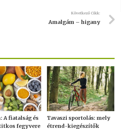
Következő Cikk:
Amalgám – higany
 A fiatalság és
Tavaszi sportolás: mely
titkos fegyvere
étrend-kiegészítők