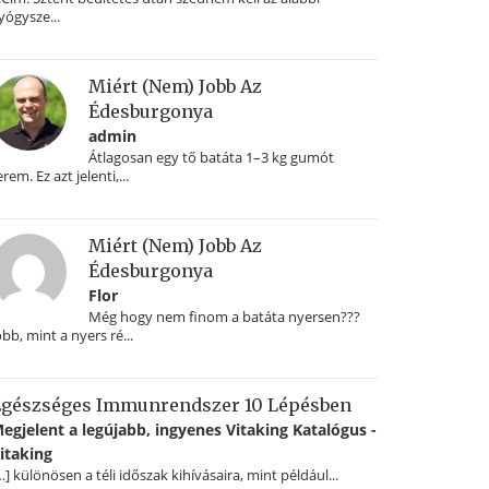
yógysze...
Miért (nem) Jobb Az
Édesburgonya
admin
Átlagosan egy tő batáta 1–3 kg gumót
erem. Ez azt jelenti,...
Miért (nem) Jobb Az
Édesburgonya
Flor
Még hogy nem finom a batáta nyersen???
obb, mint a nyers ré...
gészséges Immunrendszer 10 Lépésben
egjelent a legújabb, ingyenes Vitaking Katalógus -
itaking
…] különösen a téli időszak kihívásaira, mint például...