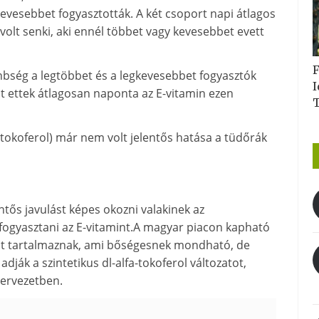
evesebbet fogyasztották. A két csoport napi átlagos
olt senki, aki ennél többet vagy kevesebbet evett
F
önbség a legtöbbet és a legkevesebbet fogyasztók
I
 ettek átlagosan naponta az E-vitamin ezen
tokoferol) már nem volt jelentős hatása a tüdőrák
ntős javulást képes okozni valakinek az
ogyasztani az E-vitamint.A magyar piacon kapható
lt tartalmaznak, ami bőségesnek mondható, de
adják a szintetikus dl-alfa-tokoferol változatot,
ervezetben.