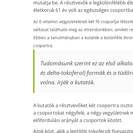
mutatja be. A résztvevők e legkülönfélébb éle
életkoruk 61 év volt az egészséges csoportb
Az E-vitamin vegyületeknek két fő csoportja létezi
változat található meg az étrendünkben, amiket ren
Ebben a tanulmányban a kutatók a különféle étrend
csoportra.
Tudomásunk szerint ez az első alkalo
és delta-tokoferol) formák és a tüdőr
volna.
írják a kutatók.
A kutatók a résztvevőket két csoportra oszto
a csoportokat négyfelé, a négy vegyületnek 
előfordulási arányát a csoportok között.
Azok közt, akik a legtöbb tokoferolt fogyaszto