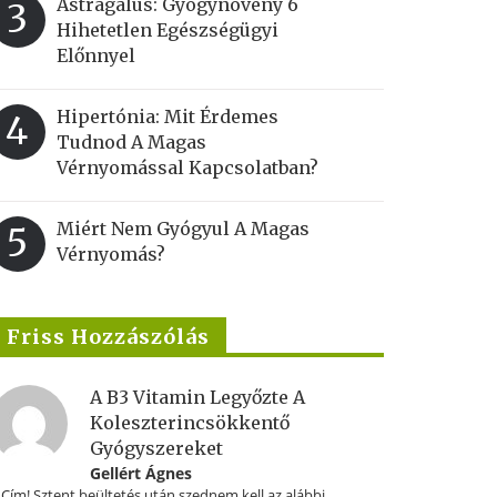
Astragalus: Gyógynövény 6
3
Hihetetlen Egészségügyi
Előnnyel
Hipertónia: Mit Érdemes
4
Tudnod A Magas
Vérnyomással Kapcsolatban?
Miért Nem Gyógyul A Magas
5
Vérnyomás?
Friss Hozzászólás
A B3 Vitamin Legyőzte A
Koleszterincsökkentő
Gyógyszereket
Gellért Ágnes
.Cím! Sztent beültetés után szednem kell az alábbi