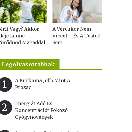
érfi Vagy? Akkor
A Vércukor Nem
deje Lenne
Viccel – És A Tested
Törődnöd Magaddal
Sem
Legolvasottabbak
A Kurkuma Jobb Mint A
1
Prozac
Energiát Adó És
2
Koncentrációt Fokozó
Gyógynövények