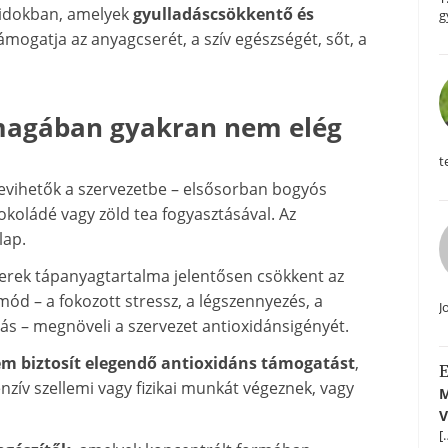
idokban, amelyek
gyulladáscsökkentő és
g
támogatja az anyagcserét, a szív egészségét, sőt, a
nmagában gyakran nem elég
t
evihetők a szervezetbe – elsősorban bogyós
okoládé vagy zöld tea fogyasztásával. Az
lap.
erek tápanyagtartalma jelentősen csökkent az
ód – a fokozott stressz, a légszennyezés, a
J
vás – megnöveli a szervezet antioxidánsigényét.
m biztosít elegendő antioxidáns támogatást
,
E
nzív szellemi vagy fizikai munkát végeznek, vagy
M
V
[