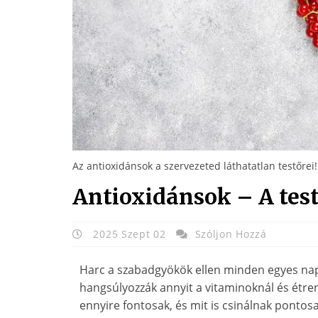
Az antioxidánsok a szervezeted láthatatlan testőrei!
Antioxidánsok – A test
2025 Szept 02
Szóljon Hozzá
Harc a szabadgyökök ellen minden egyes na
hangsúlyozzák annyit a vitaminoknál és étren
ennyire fontosak, és mit is csinálnak ponto