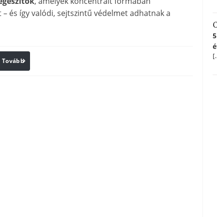
egészítők
, amelyek koncentrált formában
 – és így valódi, sejtszintű védelmet adhatnak a
C
5
é
[
Tovább
Print