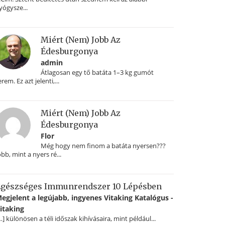
yógysze...
Miért (nem) Jobb Az
Édesburgonya
admin
Átlagosan egy tő batáta 1–3 kg gumót
erem. Ez azt jelenti,...
Miért (nem) Jobb Az
Édesburgonya
Flor
Még hogy nem finom a batáta nyersen???
obb, mint a nyers ré...
gészséges Immunrendszer 10 Lépésben
egjelent a legújabb, ingyenes Vitaking Katalógus -
itaking
…] különösen a téli időszak kihívásaira, mint például...