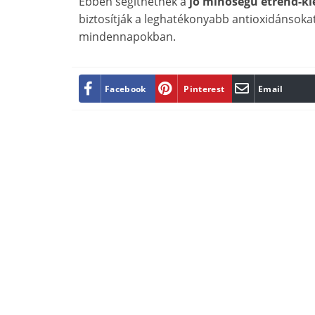
Ebben segíthetnek a
jó minőségű étrend-ki
biztosítják a leghatékonyabb antioxidánsokat
mindennapokban.
Facebook
Pinterest
Email