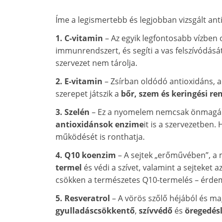
Íme a legismertebb és legjobban vizsgált an
1. C-vitamin
– Az egyik legfontosabb vízben 
immunrendszert, és segíti a vas felszívódásá
szervezet nem tárolja.
2. E-vitamin
– Zsírban oldódó antioxidáns, 
szerepet játszik a
bőr, szem és keringési r
3. Szelén
– Ez a nyomelem nemcsak önmagá
antioxidánsok enzime
it is a szervezetben
működését is ronthatja.
4. Q10 koenzim
– A sejtek „erőművében”, a 
termel
és védi a szívet, valamint a sejteket 
csökken a természetes Q10-termelés – érdem
5. Resveratrol
– A vörös szőlő héjából és ma
gyulladáscsökkentő
,
szívvédő
és
öregedésl