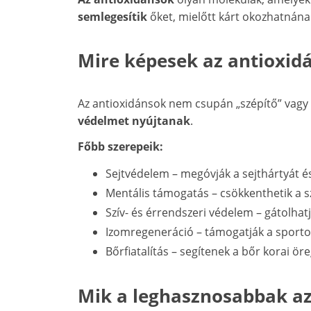
semlegesítik
őket, mielőtt kárt okozhatnána
Mire képesek az antioxid
Az antioxidánsok nem csupán „szépítő” vagy
védelmet nyújtanak
.
Főbb szerepeik:
Sejtvédelem – megóvják a sejthártyát é
Mentális támogatás – csökkenthetik a s
Szív- és érrendszeri védelem – gátolhatj
Izomregeneráció – támogatják a sportol
Bőrfiatalítás – segítenek a bőr korai ör
Mik a leghasznosabbak az