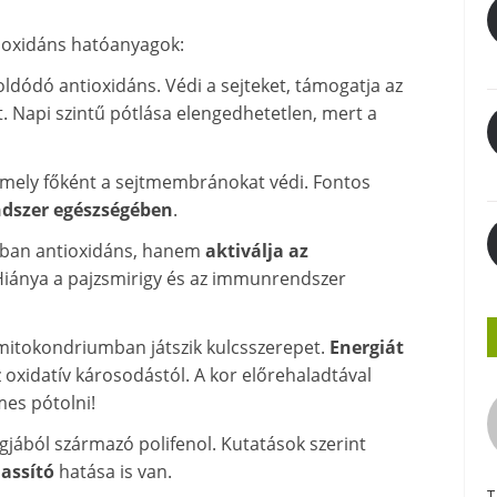
tioxidáns hatóanyagok:
oldódó antioxidáns. Védi a sejteket, támogatja az
t. Napi szintű pótlása elengedhetetlen, mert a
amely főként a sejtmembránokat védi. Fontos
endszer egészségében
.
ban antioxidáns, hanem
aktiválja az
. Hiánya a pajzsmirigy és az immunrendszer
mitokondriumban játszik kulcsszerepet.
Energiát
az oxidatív károsodástól. A kor előrehaladtával
es pótolni!
gjából származó polifenol. Kutatások szerint
assító
hatása is van.
T