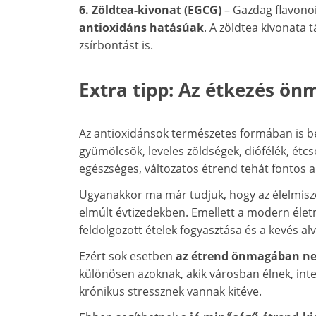
6. Zöldtea-kivonat (EGCG)
– Gazdag flavono
antioxidáns hatásúak
. A zöldtea kivonata 
zsírbontást is.
Extra tipp: Az étkezés ö
Az antioxidánsok természetes formában is b
gyümölcsök, leveles zöldségek, diófélék, étcs
egészséges, változatos étrend tehát fontos a
Ugyanakkor ma már tudjuk, hogy az élelmisz
elmúlt évtizedekben. Emellett a modern életm
feldolgozott ételek fogyasztása és a kevés al
Ezért sok esetben
az étrend önmagában ne
különösen azoknak, akik városban élnek, inte
krónikus stressznek vannak kitéve.