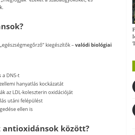
k.
ánsok?
F
I
 „egészségmegőrző” kiegészítők –
valódi biológiai
s a DNS-t
zellemi hanyatlás kockázatát
ák az LDL-koleszterin oxidációját
ás utáni felépülést
egedése ellen is
 antioxidánsok között?