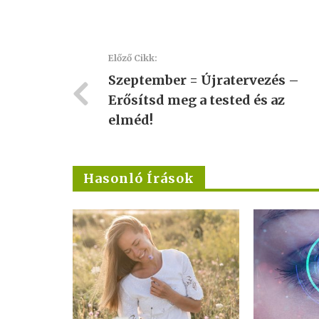
Előző Cikk:
Szeptember = Újratervezés –
Erősítsd meg a tested és az
elméd!
Hasonló Írások