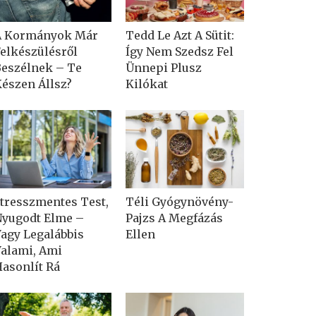
A Kormányok Már
Tedd Le Azt A Sütit:
elkészülésről
Így Nem Szedsz Fel
eszélnek – Te
Ünnepi Plusz
észen Állsz?
Kilókat
tresszmentes Test,
Téli Gyógynövény-
yugodt Elme –
Pajzs A Megfázás
agy Legalábbis
Ellen
alami, Ami
asonlít Rá