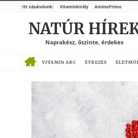
Itt vásárolunk:
Vitaminkirály
AminoPrimo
NATÚR HÍRE
Naprakész, őszinte, érdekes
VITAMIN ABC
ÉTKEZÉS
ÉLETMÓ