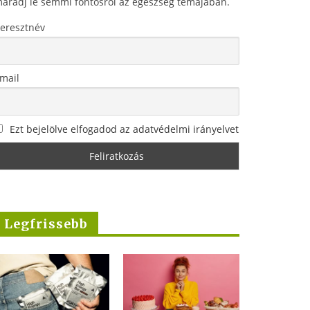
aradj le semmi fontosról az egészség témájában.
eresztnév
mail
Ezt bejelölve elfogadod az adatvédelmi irányelvet
Legfrissebb