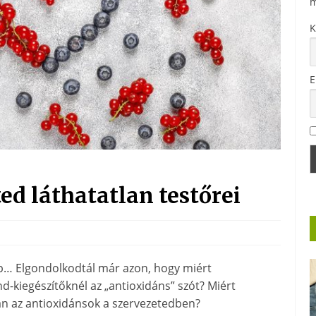
m
K
E
ed láthatatlan testőrei
p… Elgondolkodtál már azon, hogy miért
d-kiegészítőknél az „antioxidáns” szót? Miért
san az antioxidánsok a szervezetedben?