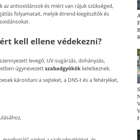
 az antioxidánsok és miért van rájuk szükséged,
átlás folyamatait, melyik étrend-kiegészítők és
ioxidánsokat.
F
B
K
ért kell ellene védekezni?
a szennyezett levegő, UV-sugárzás, dohányzás,
ezetben úgynevezett
szabadgyökök
keletkeznek.
épesek károsítani a sejteket, a DNS-t és a fehérjéket,
S
N
V
V
kulásához,
H
 „megfogják” ezeket a szabadgyököket, és