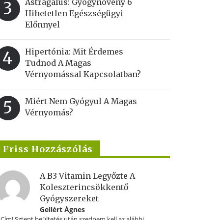
Astragalus: Gyógynövény 6
3
Hihetetlen Egészségügyi
Előnnyel
Hipertónia: Mit Érdemes
4
Tudnod A Magas
Vérnyomással Kapcsolatban?
Miért Nem Gyógyul A Magas
5
Vérnyomás?
Friss Hozzászólás
A B3 Vitamin Legyőzte A
Koleszterincsökkentő
Gyógyszereket
Gellért Ágnes
.Cím! Sztent beültetés után szednem kell az alábbi