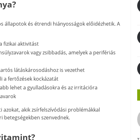
nya?
os állapotok és étrendi hiányosságok előidézhetik. A
izikai aktivitást
súlyzavarok vagy zsibbadás, amelyek a perifériás
artós látáskárosodáshoz is vezethet
 a fertőzések kockázatát
bb lehet a gyulladásokra és az irritációra
zavarok
 azokat, akik zsírfelszívódási problémákkal
ri betegségekben szenvednek.
vitamint?
T