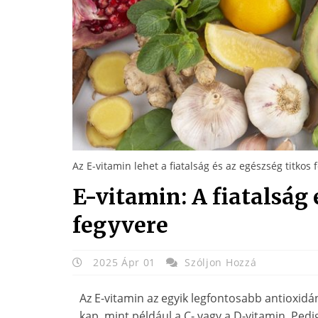
Az E-vitamin lehet a fiatalság és az egészség titkos 
E-vitamin: A fiatalság 
fegyvere
2025 Ápr 01
Szóljon Hozzá
Az E-vitamin az egyik legfontosabb antioxid
kap, mint például a C- vagy a D-vitamin. Ped