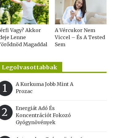
érfi Vagy? Akkor
A Vércukor Nem
deje Lenne
Viccel – És A Tested
Törődnöd Magaddal
Sem
Legolvasottabbak
A Kurkuma Jobb Mint A
1
Prozac
Energiát Adó És
2
Koncentrációt Fokozó
Gyógynövények