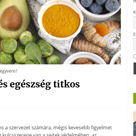
m
K
E
fegyvere?
és egészség titkos
áns a szervezet számára, mégis kevesebb figyelmet
ig kulcsszerepe van a sejtek védelmében, az