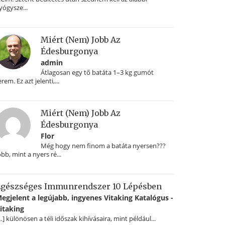
yógysze...
Miért (nem) Jobb Az
Édesburgonya
admin
Átlagosan egy tő batáta 1–3 kg gumót
erem. Ez azt jelenti,...
Miért (nem) Jobb Az
Édesburgonya
Flor
Még hogy nem finom a batáta nyersen???
obb, mint a nyers ré...
gészséges Immunrendszer 10 Lépésben
egjelent a legújabb, ingyenes Vitaking Katalógus -
itaking
…] különösen a téli időszak kihívásaira, mint például...