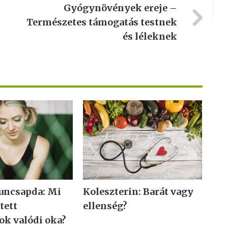
Gyógynövények ereje –
Természetes támogatás testnek
és léleknek
uncsapda: Mi
Koleszterin: Barát vagy
jtett
ellenség?
ok valódi oka?