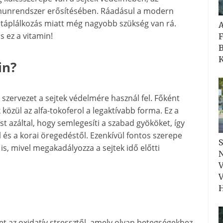
mmunrendszer erősítésében. Ráadásul a modern
n táplálkozás miatt még nagyobb szükség van rá.
s ez a vitamin!
F
B
K
in?
 szervezet a sejtek védelmére használ fel. Főként
 közül az alfa-tokoferol a legaktívabb forma. Ez a
t azáltal, hogy semlegesíti a szabad gyököket, így
 és a korai öregedéstől. Ezenkívül fontos szerepe
S
s, mivel megakadályozza a sejtek idő előtti
N
V
V
H
et az oxidatív stressztől, amely olyan betegségekhez