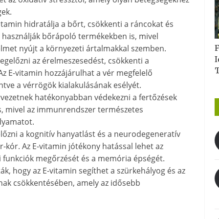
gek.
itamin hidratálja a bőrt, csökkenti a ráncokat és
 használják bőrápoló termékekben is, mivel
F
elmet nyújt a környezeti ártalmakkal szemben.
I
egelőzni az érelmeszesedést, csökkenti a
 Az E-vitamin hozzájárulhat a vér megfelelő
ntve a vérrögök kialakulásának esélyét.
ervezetnek hatékonyabban védekezni a fertőzések
s, mivel az immunrendszer természetes
olyamatot.
lőzni a kognitív hanyatlást és a neurodegeneratív
-kór. Az E-vitamin jótékony hatással lehet az
yi funkciók megőrzését és a memória épségét.
k, hogy az E-vitamin segíthet a szürkehályog és az
nak csökkentésében, amely az idősebb