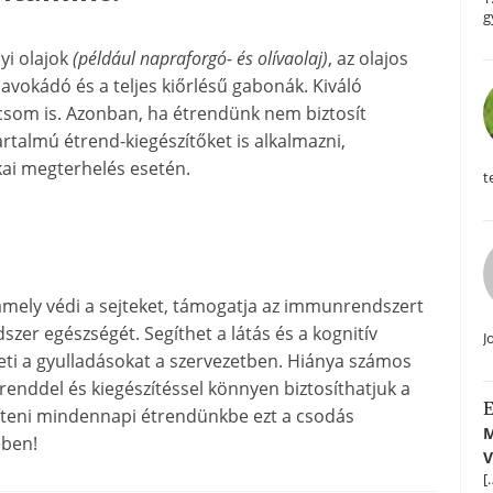
g
yi olajok
(például napraforgó- és olívaolaj)
, az olajos
z avokádó és a teljes kiőrlésű gabonák. Kiváló
csom is. Azonban, ha étrendünk nem biztosít
talmú étrend-kiegészítőket is alkalmazni,
kai megterhelés esetén.
t
 amely védi a sejteket, támogatja az immunrendszert
dszer egészségét. Segíthet a látás és a kognitív
J
ti a gyulladásokat a szervezetben. Hiánya számos
renddel és kiegészítéssel könnyen biztosíthatjuk a
E
píteni mindennapi étrendünkbe ezt a csodás
M
ében!
V
[