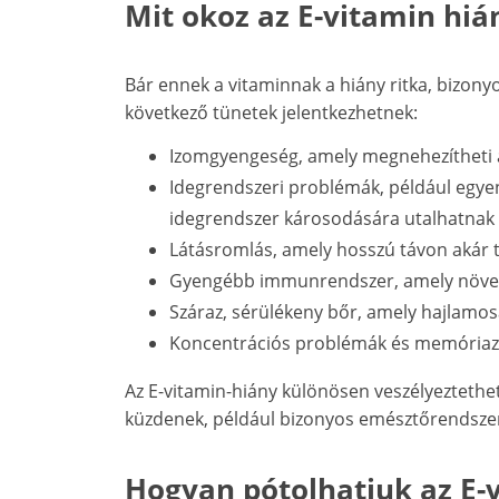
Mit okoz az E-vitamin hiá
Bár ennek a vitaminnak a hiány ritka, bizony
következő tünetek jelentkezhetnek:
Izomgyengeség, amely megnehezítheti a f
Idegrendszeri problémák, például egyen
idegrendszer károsodására utalhatnak
Látásromlás, amely hosszú távon akár t
Gyengébb immunrendszer, amely növeli
Száraz, sérülékeny bőr, amely hajlamosa
Koncentrációs problémák és memória
Az E-vitamin-hiány különösen veszélyeztetheti
küzdenek, például bizonyos emésztőrendsze
Hogyan pótolhatjuk az E-