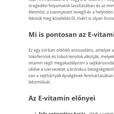
öregedési folyamatok lassításában és az i
életmód, a szennyezett levegő és a helytele
Nézzük meg közelebbről, miért is olyan fonto
Mi is pontosan az E-vitam
Ez egy zsírban oldódó antioxidáns, amelyet a
tokoferolok és tokotrienolok alkotják, melyek
vitamin segít megakadályozni a sejtkárosodás
védve a szervezetet a krónikus betegségektől
van a sejthártyák épségének fenntartásában i
lebomlását.
Az E-vitamin előnyei
Erős antioxidáns hatás
– Védi a sejtek