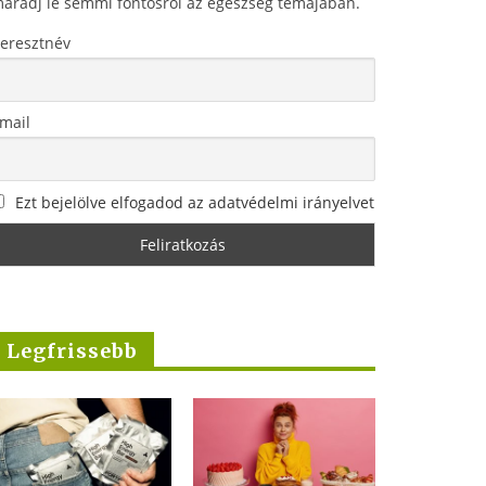
aradj le semmi fontosról az egészség témájában.
eresztnév
mail
Ezt bejelölve elfogadod az adatvédelmi irányelvet
Legfrissebb