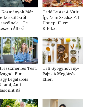
A Kormányok Már
Tedd Le Azt A Sütit:
elkészülésről
Így Nem Szedsz Fel
eszélnek – Te
Ünnepi Plusz
észen Állsz?
Kilókat
tresszmentes Test,
Téli Gyógynövény-
yugodt Elme –
Pajzs A Megfázás
agy Legalábbis
Ellen
alami, Ami
asonlít Rá