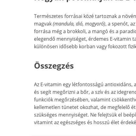
Természetes forrásai közé tartoznak a növén
magvak
(mandula, dió, mogyoró)
, a spenót, a
forrása még a brokkoli, a mangó és a paradi
elegendő mennyiséget, érdemes E-vitamin tar
különösen idősebb korban vagy fokozott fizi
Összegzés
Az E-vitamin egy létfontosságú antioxidáns,
és segít megőrizni a bőr, a szív és az idegren
funkciók megőrzésében, valamint csökkenthe
kellemetlen tünetet okozhat, de megfelelő ét
szükséges mennyiséget. Ne felejtsük el beé
vitamint az egészséges és hosszú élet érdek