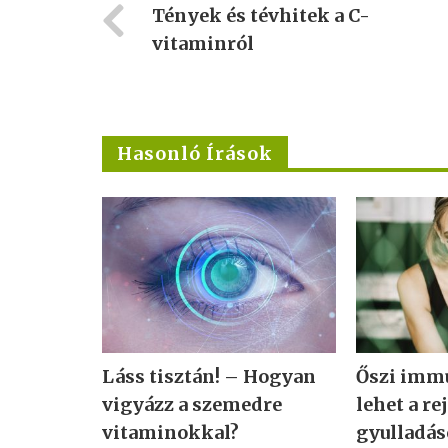
Tények és tévhitek a C-
vitaminról
Hasonló Írások
Láss tisztán! – Hogyan
Őszi imm
vigyázz a szemedre
lehet a re
vitaminokkal?
gyulladás