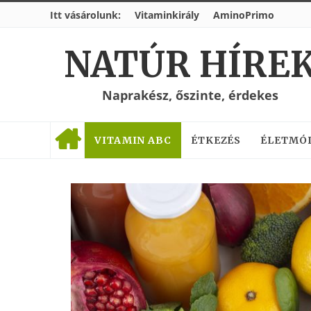
Itt vásárolunk:
Vitaminkirály
AminoPrimo
NATÚR HÍRE
Naprakész, őszinte, érdekes
VITAMIN ABC
ÉTKEZÉS
ÉLETMÓ