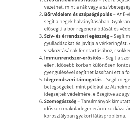
vezethet, mint a rák vagy a szívbetegsé
Bőrvédelem és szépségápolás
– Az E-v
segít a hegek halványításában. Gyakran
elősegíti a bőr regenerálódását és véd
Szív- és érrendszeri egészség
– Segít m
gyulladásokat és javítja a vérkeringést.
viszkozitásának fenntartásához, csökke
Immunrendszer-erősítés
– Segít a sz
ellen. Idősebb korban különösen fonto
gyengülésével segíthet lassítani ezt a f
Idegrendszeri támogatás
– Segít mege
betegségeket, mint például az Alzheimer
idegsejtek védelmére, elősegítve az ag
Szemegészség
– Tanulmányok kimutattá
időskori makuladegeneráció kockázatá
korosztályban gyakori látásprobléma.