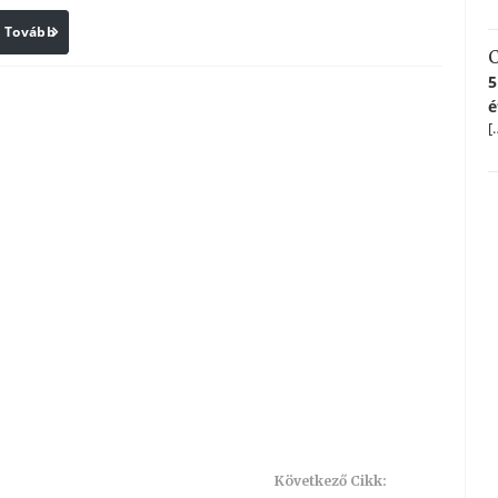
Tovább
Print
C
5
é
[
Következő Cikk: