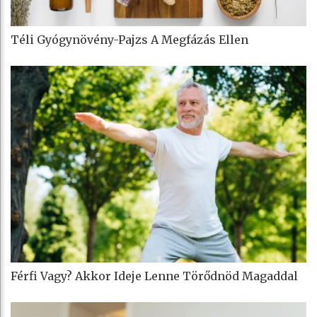
Téli Gyógynövény-Pajzs A Megfázás Ellen
Férfi Vagy? Akkor Ideje Lenne Törődnöd Magaddal