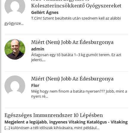
Koleszterincsökkentő Gyógyszereket
Gellért Ágnes
T.Cím! Sztent beültetés után szednem kell az alábbi
gyógysze...
Miért (nem) Jobb Az Édesburgonya
admin
Átlagosan egy tő batáta 1–3 kg gumót terem. Ez azt
jelenti,...
Miért (nem) Jobb Az Édesburgonya
Flor
Még hogy nem finom a batáta nyersen??? Jobb, mint a
nyers ré...
Egészséges Immunrendszer 10 Lépésben
Megjelent a legújabb, ingyenes Vitaking Katalógus - Vitaking
[…] különösen a téli időszak kihívásaira, mint például...