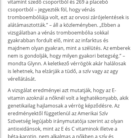
vitamint szedő csoportból és 269 a placebó
csoportból – jegyezték föl, hogy vénás
tromboembóliája volt, ezt az orvosi zárójelentések is
alátámasztották.” – áll a közleményben. „Ebben a
vizsgálatban a vénás tromboembólia sokkal
gyakrabban fordult elő, mint az infarktus és
majdnem olyan gyakran, mint a szélütés. Az emberek
nem is gondolják, hogy milyen gyakori betegség.” –
mondta Glynn. A keletkező vérrögök akár halálosak
is lehetnek, ha elzárják a tüdő, a szív vagy az agy
vérellátását.
A vizsgálat eredményei azt mutatják, hogy az E-
vitamin azoknál a nőknél volt a leghatékonyabb, akik
genetikailag hajlamosak a vérrög képződésre. Az
eredményektől függetlenül az Amerikai Szív
Szövetség legújabb iránymutatója szerint az olyan
antioxidánsok, mint az E és C vitaminok illetve a
béta-karotin, nem alkalmas a nőkben a szív és