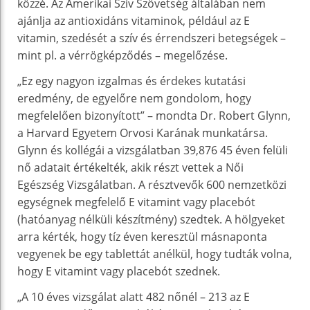
közzé. Az Amerikai Szív Szövetség általában nem
ajánlja az antioxidáns vitaminok, például az E
vitamin, szedését a szív és érrendszeri betegségek –
mint pl. a vérrögképződés – megelőzése.
„Ez egy nagyon izgalmas és érdekes kutatási
eredmény, de egyelőre nem gondolom, hogy
megfelelően bizonyított” – mondta Dr. Robert Glynn,
a Harvard Egyetem Orvosi Karának munkatársa.
Glynn és kollégái a vizsgálatban 39,876 45 éven felüli
nő adatait értékelték, akik részt vettek a Női
Egészség Vizsgálatban. A résztvevők 600 nemzetközi
egységnek megfelelő E vitamint vagy placebót
(hatóanyag nélküli készítmény) szedtek. A hölgyeket
arra kérték, hogy tíz éven keresztül másnaponta
vegyenek be egy tablettát anélkül, hogy tudták volna,
hogy E vitamint vagy placebót szednek.
„A 10 éves vizsgálat alatt 482 nőnél – 213 az E