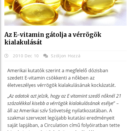
Az E-vitamin gátolja a vérrögök
kialakulását
2010 Dec 10
Szóljon Hozzá
Amerikai kutatók szerint a megfelelő dózisban
szedett E-vitamin csökkenti a nőkben az
életveszélyes vérrögök kialakulásának kockázatát.
„
Az adatok azt jelzik, hogy az E vitamint szedő nőknél 21
százalékkal kisebb a vérrögök kialakulásának esélye
” –
áll az Amerikai szív Szövetség nyilatkozatában. A
szakmai szervezet legújabb kutatási eredményeit
saját lapjában, a Circulation című folyóiratban tette