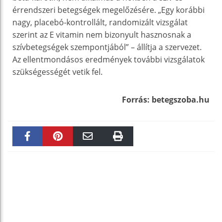
érrendszeri betegségek megelőzésére. „Egy korábbi
nagy, placebó-kontrollált, randomizált vizsgálat
szerint az E vitamin nem bizonyult hasznosnak a
szívbetegségek szempontjából” – állítja a szervezet.
Az ellentmondásos eredmények további vizsgálatok
szükségességét vetik fel.
Forrás: betegszoba.hu
Faceboo
Pinteres
Email
Print
k
t