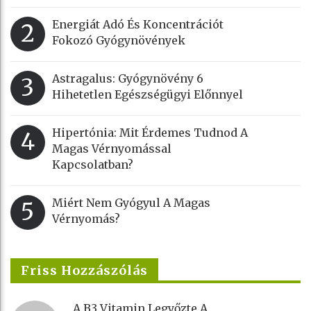
Energiát Adó És Koncentrációt
2
Fokozó Gyógynövények
Astragalus: Gyógynövény 6
3
Hihetetlen Egészségügyi Előnnyel
Hipertónia: Mit Érdemes Tudnod A
4
Magas Vérnyomással
Kapcsolatban?
Miért Nem Gyógyul A Magas
5
Vérnyomás?
Friss Hozzászólás
A B3 Vitamin Legyőzte A