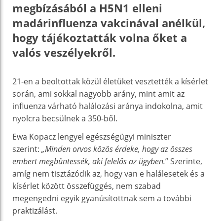
megbízásából a H5N1 elleni
madárinfluenza vakcinával anélkül,
hogy tájékoztatták volna őket a
valós veszélyekről.
21-en a beoltottak közül életüket vesztették a kísérlet
során, ami sokkal nagyobb arány, mint amit az
influenza várható halálozási aránya indokolna, amit
nyolcra becsülnek a 350-ből.
Ewa Kopacz lengyel egészségügyi miniszter
szerint:
„Minden orvos közös érdeke, hogy az összes
embert megbüntessék, aki felelős az ügyben.
” Szerinte,
amíg nem tisztázódik az, hogy van e halálesetek és a
kísérlet között összefüggés, nem szabad
megengedni egyik gyanúsítottnak sem a további
praktizálást.