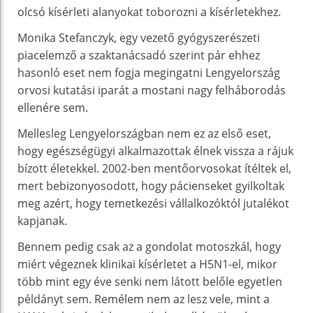
olcsó kísérleti alanyokat toborozni a kísérletekhez.
Monika Stefanczyk, egy vezető gyógyszerészeti
piacelemző a szaktanácsadó szerint pár ehhez
hasonló eset nem fogja megingatni Lengyelország
orvosi kutatási iparát a mostani nagy felháborodás
ellenére sem.
Mellesleg Lengyelországban nem ez az első eset,
hogy egészségügyi alkalmazottak élnek vissza a rájuk
bízott életekkel. 2002-ben mentőorvosokat ítéltek el,
mert bebizonyosodott, hogy pácienseket gyilkoltak
meg azért, hogy temetkezési vállalkozóktól jutalékot
kapjanak.
Bennem pedig csak az a gondolat motoszkál, hogy
miért végeznek klinikai kísérletet a H5N1-el, mikor
több mint egy éve senki nem látott belőle egyetlen
példányt sem. Remélem nem az lesz vele, mint a