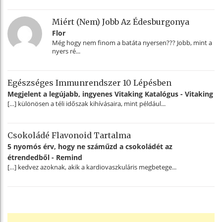
Miért (nem) Jobb Az Édesburgonya
Flor
Még hogy nem finom a batáta nyersen??? Jobb, mint a
nyers ré...
Egészséges Immunrendszer 10 Lépésben
Megjelent a legújabb, ingyenes Vitaking Katalógus - Vitaking
[…] különösen a téli időszak kihívásaira, mint például...
Csokoládé Flavonoid Tartalma
5 nyomós érv, hogy ne száműzd a csokoládét az
étrendedből - Remind
[…] kedvez azoknak, akik a kardiovaszkuláris megbetege...