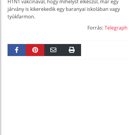
H1N1 vakcinával, hogy mihelyst elkészül, már egy
járvány is kikerekedik egy baranyai iskolában vagy
tyúkfarmon.
Forrás:
Telegraph
Faceboo
Pinteres
Email
Print
k
t