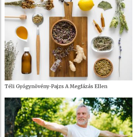
Téli Gyógynövény-Pajzs A Megfázás Ellen