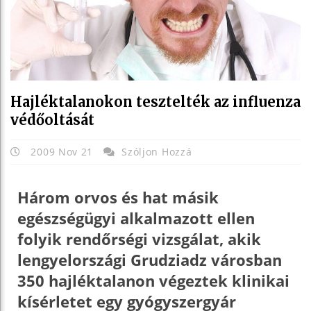
Hajléktalanokon tesztelték az influenza
védőoltását
2009 Nov 21
Szóljon Hozzá
Három orvos és hat másik
egészségügyi alkalmazott ellen
folyik rendőrségi vizsgálat, akik
lengyelországi Grudziadz városban
350 hajléktalanon végeztek klinikai
kísérletet egy gyógyszergyár