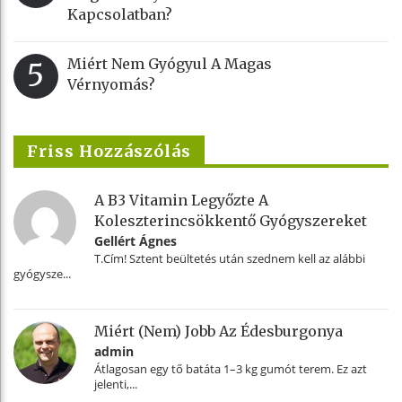
Kapcsolatban?
Miért Nem Gyógyul A Magas
5
Vérnyomás?
Friss Hozzászólás
A B3 Vitamin Legyőzte A
Koleszterincsökkentő Gyógyszereket
Gellért Ágnes
T.Cím! Sztent beültetés után szednem kell az alábbi
gyógysze...
Miért (nem) Jobb Az Édesburgonya
admin
Átlagosan egy tő batáta 1–3 kg gumót terem. Ez azt
jelenti,...