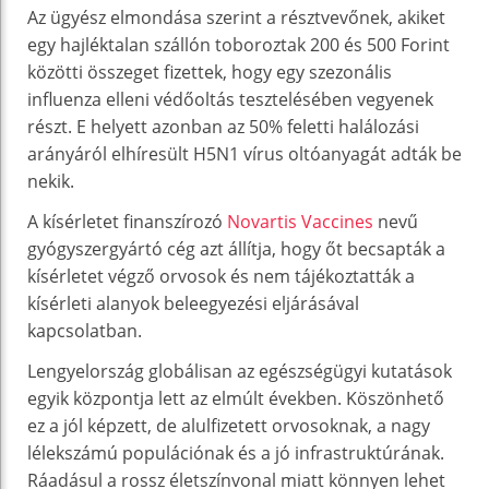
Az ügyész elmondása szerint a résztvevőnek, akiket
egy hajléktalan szállón toboroztak 200 és 500 Forint
közötti összeget fizettek, hogy egy szezonális
influenza elleni védőoltás tesztelésében vegyenek
részt. E helyett azonban az 50% feletti halálozási
arányáról elhíresült H5N1 vírus oltóanyagát adták be
nekik.
A kísérletet finanszírozó
Novartis Vaccines
nevű
gyógyszergyártó cég azt állítja, hogy őt becsapták a
kísérletet végző orvosok és nem tájékoztatták a
kísérleti alanyok beleegyezési eljárásával
kapcsolatban.
Lengyelország globálisan az egészségügyi kutatások
egyik központja lett az elmúlt években. Köszönhető
ez a jól képzett, de alulfizetett orvosoknak, a nagy
lélekszámú populációnak és a jó infrastruktúrának.
Ráadásul a rossz életszínvonal miatt könnyen lehet