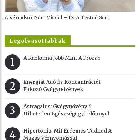
A Vércukor Nem Viccel – És A Tested Sem
Legolvasottabbak
A Kurkuma Jobb Mint A Prozac
1
Energiát Adó És Koncentrációt
2
Fokozó Gyógynövények
Astragalus: Gyógynövény 6
3
Hihetetlen Egészségügyi Előnnyel
Hipertónia: Mit Érdemes Tudnod A
4
Magas Vérnyomással