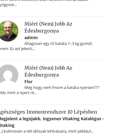
yógysze...
Miért (nem) Jobb Az
Édesburgonya
admin
Átlagosan egy tő batáta 1–3 kg gumót
erem. Ez azt jelenti,...
Miért (nem) Jobb Az
Édesburgonya
Flor
Még hogy nem finom a batáta nyersen???
obb, mint a nyers ré...
gészséges Immunrendszer 10 Lépésben
egjelent a legújabb, ingyenes Vitaking Katalógus -
itaking
…] különösen a téli időszak kihívásaira, mint például...