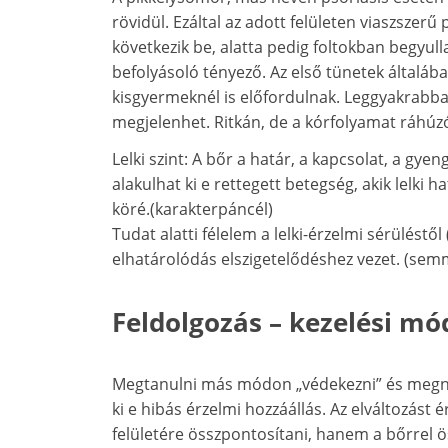
rövidül. Ezáltal az adott felületen viaszsze
következik be, alatta pedig foltokban begyull
befolyásoló tényező. Az első tünetek általába
kisgyermeknél is előfordulnak. Leggyakrabban
megjelenhet. Ritkán, de a kórfolyamat ráhúzó
Lelki szint: A bőr a határ, a kapcsolat, a gye
alakulhat ki e rettegett betegség, akik lelk
köré.(karakterpáncél)
Tudat alatti félelem a lelki-érzelmi sérüléstő
elhatárolódás elszigetelődéshez vezet. (sem
Feldolgozás – kezelési m
Megtanulni más módon „védekezni” és megnyí
ki e hibás érzelmi hozzáállás. Az elváltozást
felületére összpontosítani, hanem a bőrrel ö