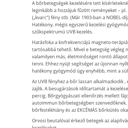
A bőrbetegségek kezelésére tett kísérletekné
leginkább a hozzájuk fűzött reményeket – pl. a 
(„kvarc”) fény stb. (Már 1903-ban a NOBEL-díja
Hatékony, mégis egyszerű kezelési gyógymód
szűkspektrumú UVB kezelés.
Hatásfoka a kisfrekvenciájú magneto-terápiáv
tartósabbá tehető. Mivel e betegség végleg 
valamilyen más, életminőséget rontó állapot
tenni. Ehhez nyújt segítséget az újonnan nyíl
hatékony gyógymód úgy enyhébb, mint a súl
Az UVB fényhez a bőr lassan alkalmazkodik ,
zajlik. A besugárzások időtartamát a kezelése
percig. Bőrgyógyászati ellenőrzés mellett 
autoimmun bőrbetegségben szenvedőknek. K
bőrfestékhiány és az EKCÉMÁS bőrkiütés okai
Orvosi beutalóval érkező betegek az alapítv
kezeléseket.