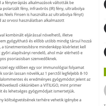
l a fényterápiás alkalmazások váltották be
polarizált fény, infravörös (IR) fény, ultraibolya
s Niels Finsen is használta az ultraibolya fényt)
 az orvosi használatban alkalmazott
al kombinált eljárással növelhető, illetve
nem gyógyítható és előbb utóbb mindig társul hozzá
, a tünetmentesítésre mindenképp kísérletet kell
t győri alapítványi rendelő, ahol már elérhető e
yos psoriasisban szenvedőknek.
 ezzel egy időben egy sor immunológiai folyamat
k során lassan növelik,az 1 perctől legfeljebb 8-10
fájdalommentes és eredményes gyógymódot jelent az
övetkező cikkünkben a VITILIGO, mint primer
t és lehetséges gyógymódjait ismertetjük.
ány költségvetésének terhére vehetik igénybe a
T