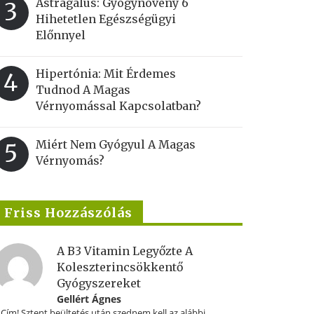
Astragalus: Gyógynövény 6
3
Hihetetlen Egészségügyi
Előnnyel
Hipertónia: Mit Érdemes
4
Tudnod A Magas
Vérnyomással Kapcsolatban?
Miért Nem Gyógyul A Magas
5
Vérnyomás?
Friss Hozzászólás
A B3 Vitamin Legyőzte A
Koleszterincsökkentő
Gyógyszereket
Gellért Ágnes
.Cím! Sztent beültetés után szednem kell az alábbi