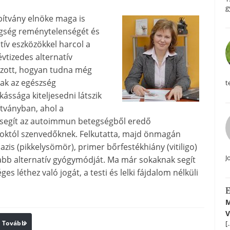
g
pítvány elnöke maga is
gség reménytelenségét és
atív eszközökkel harcol a
évtizedes alternatív
gozott, hogyan tudna még
ak az egészség
t
ássága kiteljesedni látszik
tványban, ahol a
 segít az autoimmun betegségből eredő
soktól szenvedőknek. Felkutatta, majd önmagán
azis (pikkelysömör), primer bőrfestékhiány (vitiligo)
J
abb alternatív gyógymódját. Ma már sokaknak segít
s léthez való jogát, a testi és lelki fájdalom nélküli
E
M
V
[
Tovább
Print