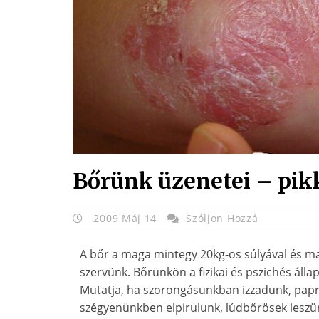
Bőrünk üzenetei – pi
2009 Máj 14
Szóljon Hozzá
A bőr a maga mintegy 20kg-os súlyával és ma
szervünk. Bőrünkön a fizikai és pszichés ál
Mutatja, ha szorongásunkban izzadunk, papr
szégyenünkben elpirulunk, lúdbőrösek leszün