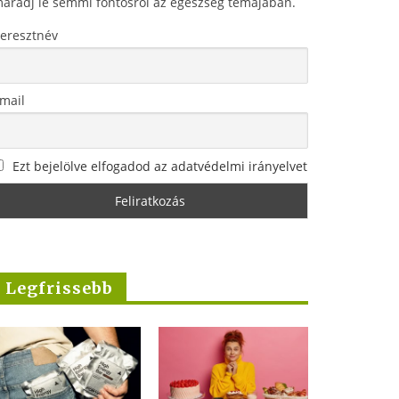
aradj le semmi fontosról az egészség témájában.
eresztnév
mail
Ezt bejelölve elfogadod az adatvédelmi irányelvet
Legfrissebb