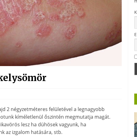
m
K
E
kkelysömör
jd 2 négyzetméteres felületével a legnagyobb
lapotunk kíméletlenül őszintén megmutatja magát.
ikavörös lesz ha dühösek vagyunk, ha
k az izgalom hatására, stb.