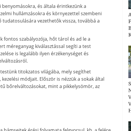
i benyomásokra, és általa érintkezünk a
rzelmi hullámzásokra és környezettel szembeni
 tudatosulására vezethetők vissza, továbbá a
F
B
K
k fontos szabályozója, hőt tárol és ad le a
rt méreganyag kiválasztással segíti a test
ezelése is legalább ilyen érzékenységet és
elváltozásról.
estünk titokzatos világába, mely segíthet
kezelési módjait. Először is nézzük a sokak által
S
ű bőrelváltozásokat, mint a pikkelysömör, az
N
V
V
H
 hámsejtek érési folyamata felgyorsul, kb. a felére