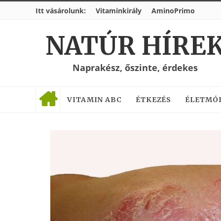
Itt vásárolunk:
Vitaminkirály
AminoPrimo
NATÚR HÍRE
Naprakész, őszinte, érdekes
VITAMIN ABC
ÉTKEZÉS
ÉLETMÓ