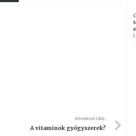
C
5
é
[
Következő Cikk:
A vitaminok gyógyszerek?