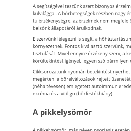
A segítségével teszünk szert bizonyos érzelm
külvilággal. A bőrbetegségek részben nagy é
túlérzékenységre, az érzelmek nem megfelelő
belsőnk állapotáról árulkodnak.
E szervünk lélegezni is segít, a hőháztartásun
környezetnek. Fontos kiválasztó szervünk, me
tisztulását. Mivel ennyire érzékeny szerv, a k
körültekintést igényel, legyen szó bármilyen 
Cikksorozatunk nyomán betekintést nyerhet t
megérteni a bőrelváltozások rejtett üzenetét, 
(néha tévesen) emlegetett autoimmun eredet
ekcéma és a vitiligo (bőrfestékhiány).
A pikkelysömör
A pikkelysömör, más néven psoriasis esetén a