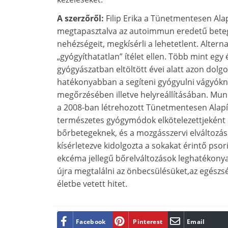
A szerzőről:
Filip Erika a Tünetmentesen Ala
megtapasztalva az autoimmun eredetű bete
nehézségeit, megkísérli a lehetetlent. Altern
„gyógyíthatatlan” ítélet ellen. Több mint egy 
gyógyászatban eltöltött évei alatt azon dol
hatékonyabban a segíteni gyógyulni vágyókn
megőrzésében illetve helyreállításában. Munk
a 2008-ban létrehozott Tünetmentesen Alapí
természetes gyógymódok elkötelezettjeként
bőrbetegeknek, és a mozgásszervi elváltozá
kísérletezve kidolgozta a sokakat érintő psori
ekcéma jellegű bőrelváltozások leghatékony
újra megtalálni az önbecsülésüket,az egészsége
életbe vetett hitet.
Facebook
Pinterest
Email