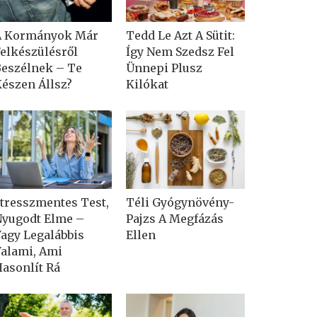
A Kormányok Már
Tedd Le Azt A Sütit:
elkészülésről
Így Nem Szedsz Fel
eszélnek – Te
Ünnepi Plusz
észen Állsz?
Kilókat
tresszmentes Test,
Téli Gyógynövény-
yugodt Elme –
Pajzs A Megfázás
agy Legalábbis
Ellen
alami, Ami
asonlít Rá