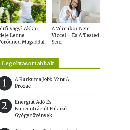
érfi Vagy? Akkor
A Vércukor Nem
deje Lenne
Viccel – És A Tested
Törődnöd Magaddal
Sem
Legolvasottabbak
A Kurkuma Jobb Mint A
1
Prozac
Energiát Adó És
2
Koncentrációt Fokozó
Gyógynövények