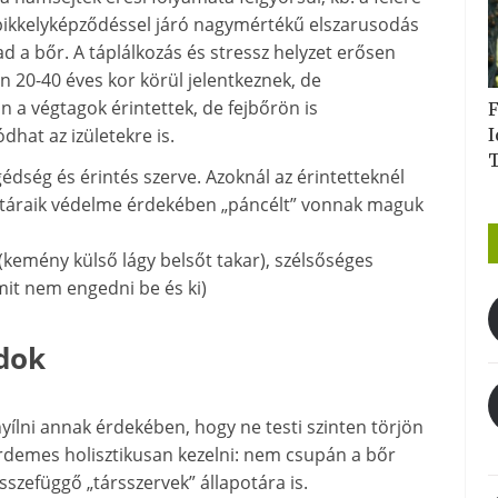
rű pikkelyképződéssel járó nagymértékű elszarusodás
ad a bőr. A táplálkozás és stressz helyzet erősen
n 20-40 éves kor körül jelentkeznek, de
 a végtagok érintettek, de fejbőrön is
F
I
dhat az izületekre is.
ngédség és érintés szerve. Azoknál az érintetteknél
i határaik védelme érdekében „páncélt” vonnak maguk
l (kemény külső lágy belsőt takar), szélsőséges
mit nem engedni be és ki)
ódok
lni annak érdekében, hogy ne testi szinten törjön
 érdemes holisztikusan kezelni: nem csupán a bőr
sszefüggő „társszervek” állapotára is.