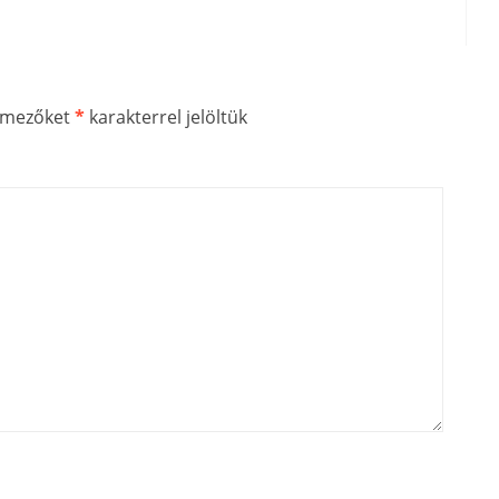
ő mezőket
*
karakterrel jelöltük