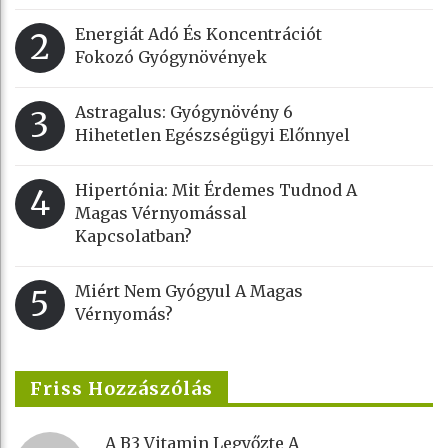
Energiát Adó És Koncentrációt
2
Fokozó Gyógynövények
Astragalus: Gyógynövény 6
3
Hihetetlen Egészségügyi Előnnyel
Hipertónia: Mit Érdemes Tudnod A
4
Magas Vérnyomással
Kapcsolatban?
Miért Nem Gyógyul A Magas
5
Vérnyomás?
Friss Hozzászólás
A B3 Vitamin Legyőzte A