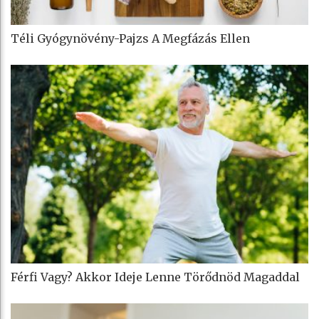
Téli Gyógynövény-Pajzs A Megfázás Ellen
Férfi Vagy? Akkor Ideje Lenne Törődnöd Magaddal