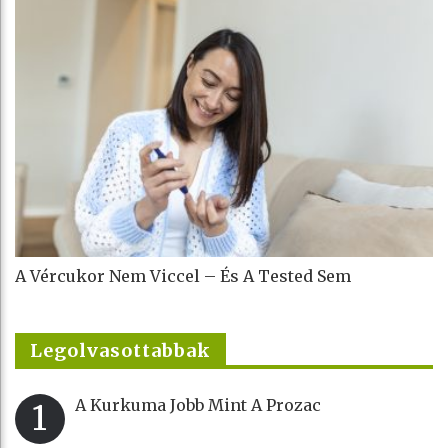
A Vércukor Nem Viccel – És A Tested Sem
Legolvasottabbak
A Kurkuma Jobb Mint A Prozac
1