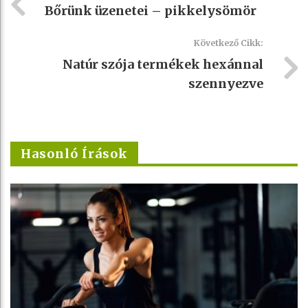
Bőrünk üzenetei – pikkelysömör
Következő Cikk:
Natúr szója termékek hexánnal
szennyezve
Hasonló Írások