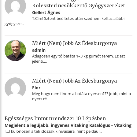
Koleszterincsökkentő Gyógyszereket
Gellért Ágnes
T.Cím! Sztent beültetés után szednem kell az alábbi
gyógysze...
Miért (nem) Jobb Az Édesburgonya
admin
Átlagosan egy tő batáta 1–3 kg gumót terem. Ez azt
jelenti,...
Miért (nem) Jobb Az Édesburgonya
Flor
Még hogy nem finom a batáta nyersen??? Jobb, mint a
nyers ré...
Egészséges Immunrendszer 10 Lépésben
Megjelent a legújabb, ingyenes Vitaking Katalógus - Vitaking
[…] különösen a téli időszak kihívásaira, mint például...