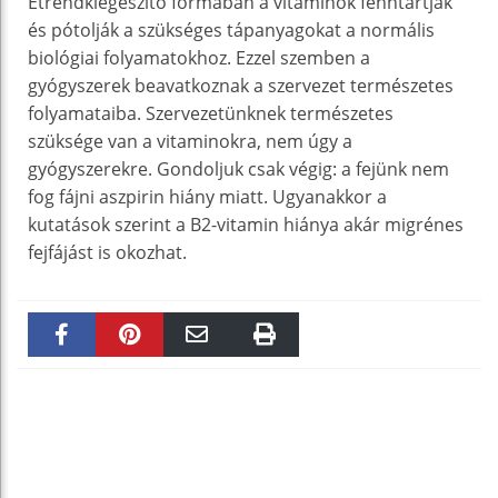
Étrendkiegészítő formában a vitaminok fenntartják
és pótolják a szükséges tápanyagokat a normális
biológiai folyamatokhoz. Ezzel szemben a
gyógyszerek beavatkoznak a szervezet természetes
folyamataiba. Szervezetünknek természetes
szüksége van a vitaminokra, nem úgy a
gyógyszerekre. Gondoljuk csak végig: a fejünk nem
fog fájni aszpirin hiány miatt. Ugyanakkor a
kutatások szerint a B2-vitamin hiánya akár migrénes
fejfájást is okozhat.
Faceboo
Pinteres
Email
Print
k
t