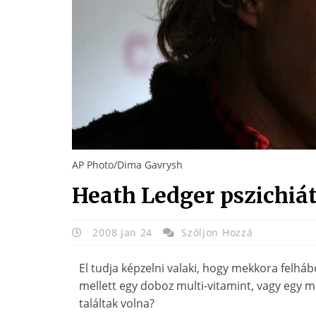
AP Photo/Dima Gavrysh
Heath Ledger pszichiát
2008 Jan 24
Szóljon Hozzá
El tudja képzelni valaki, hogy mekkora felhá
mellett egy doboz multi-vitamint, vagy egy m
találtak volna?