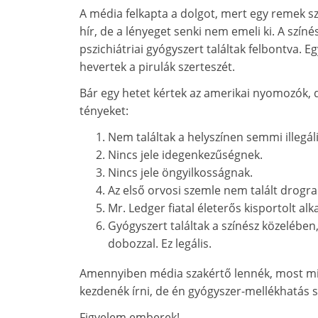
A média felkapta a dolgot, mert egy remek sz
hír, de a lényeget senki nem emeli ki. A szín
pszichiátriai gyógyszert találtak felbontva. 
hevertek a pirulák szerteszét.
Bár egy hetet kértek az amerikai nyomozók,
tényeket:
Nem találtak a helyszínen semmi illegál
Nincs jele idegenkezűségnek.
Nincs jele öngyilkosságnak.
Az első orvosi szemle nem talált drogr
Mr. Ledger fiatal életerős kisportolt alk
Gyógyszert találtak a színész közelében
dobozzal. Ez legális.
Amennyiben média szakértő lennék, most misz
kezdenék írni, de én gyógyszer-mellékhatás
Figyelem emberek!