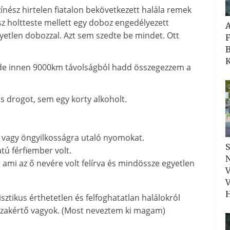
ínész hirtelen fiatalon bekövetkezett halála remek
ész holtteste mellett egy doboz engedélyezett
Egyetlen dobozzal. Azt sem szedte be mindet. Ott
F
B
K
 de innen 9000km távolságból hadd összegezzem a
is drogot, sem egy korty alkoholt.
a vagy öngyilkosságra utaló nyomokat.
S
atú férfiember volt.
N
, ami az ő nevére volt felírva és mindössze egyetlen
V
V
H
tikus érthetetlen és felfoghatatlan halálokról
 szakértő vagyok. (Most neveztem ki magam)