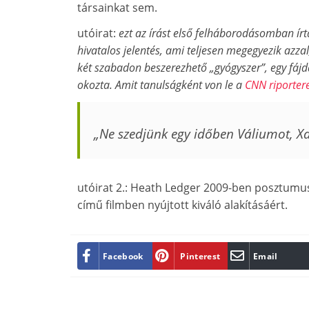
társainkat sem.
utóirat:
ezt az írást első felháborodásomban ír
hivatalos jelentés, ami teljesen megegyezik azzal
két szabadon beszerezhető „gyógyszer”, egy fájd
okozta. Amit tanulságként von le a
CNN riporter
„Ne szedjünk egy időben Váliumot, Xa
utóirat 2.: Heath Ledger 2009-ben posztumus
című filmben nyújtott kiváló alakításáért.
Facebook
Pinterest
Email