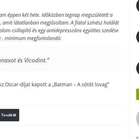
tam éppen két hete. Időközben tegnap megszületett a
, amit látatlanban megjósoltam. A fiatal színész halálát
alom csillapító és egy antidepresszáns együttes szedése
e
, minimum megfontolandó:
naxot és Vicodint.”
z Oscar-díjat kapott a „Batman – A sötét lovag”
Tovább
Print
T