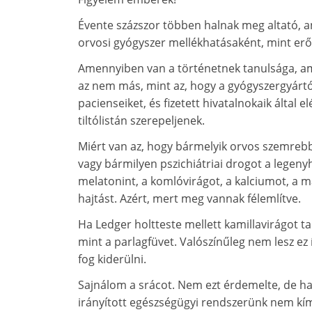
Évente százszor többen halnak meg altató, a
orvosi gyógyszer mellékhatásaként, mint erő
Amennyiben van a történetnek tanulsága, a
az nem más, mint az, hogy a gyógyszergyártó 
pacienseiket, és fizetett hivatalnokaik által
tiltólistán szerepeljenek.
Miért van az, hogy bármelyik orvos szemrebbené
vagy bármilyen pszichiátriai drogot a legeny
melatonint, a komlóvirágot, a kalciumot, a m
hajtást. Azért, mert meg vannak félemlítve.
Ha Ledger holtteste mellett kamillavirágot tal
mint a parlagfüvet. Valószínűleg nem lesz ez 
fog kiderülni.
Sajnálom a srácot. Nem ezt érdemelte, de hal
irányított egészségügyi rendszerünk nem kímé