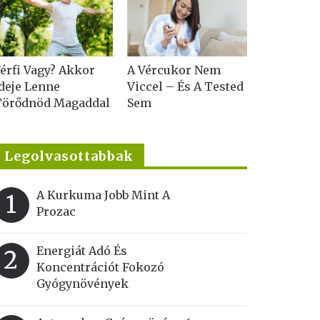
érfi Vagy? Akkor
A Vércukor Nem
deje Lenne
Viccel – És A Tested
Törődnöd Magaddal
Sem
Legolvasottabbak
A Kurkuma Jobb Mint A
1
Prozac
Energiát Adó És
2
Koncentrációt Fokozó
Gyógynövények