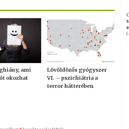
C
5
é
[
ghiány, ami
Lövöldözős gyógyszer
ót okozhat
VI. – pszichiátria a
terror hátterében