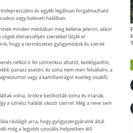
ntidepresszáns és egyéb legálisan forgalmazható
szakos vagy baleseti halálban.
minek minden médiában meg kellene jelenni, akkor
F
I
cégek életveszélyes szerekkel látják el
 elérik, hogy a természetes gyógymódok és szerek
s nélkül ír fel szintetikus altatót, kedélyjavítót,
hébb panasz esetén, és soha nem meri felvállalni, a
agnéziumot vagy a kamillavirágot esetleg sisakfű
áltak volna, örökre betiltották volna és irtanák,
így a színész halálát okozó szerrel. Még a neve sem
ála rávilágít arra, hogy gyógyszergyáraink által
li még a legjobb szociális helyzetben élő