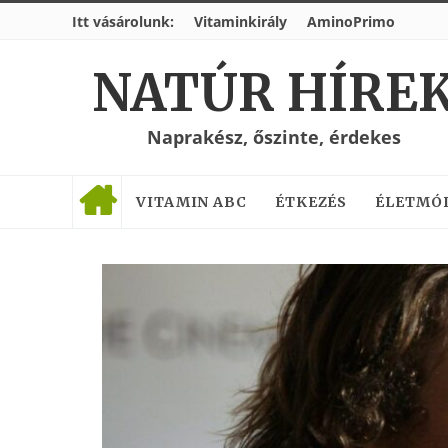
Itt vásárolunk:
Vitaminkirály
AminoPrimo
NATÚR HÍRE
Naprakész, őszinte, érdekes
VITAMIN ABC
ÉTKEZÉS
ÉLETMÓ