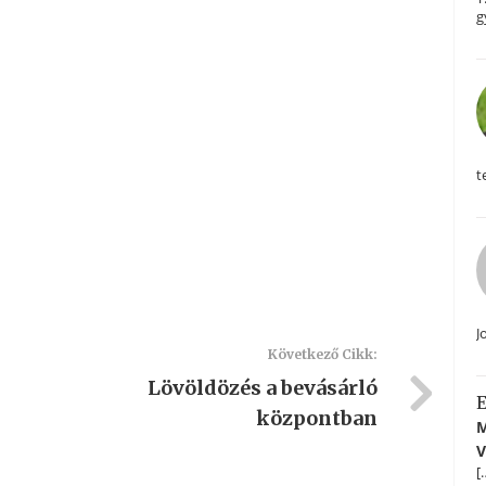
g
t
J
Következő Cikk:
Lövöldözés a bevásárló
E
központban
M
V
[