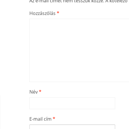
Az e-mail címet nem tesszük közzé.
A kötelez
Hozzászólás
*
Név
*
E-mail cím
*