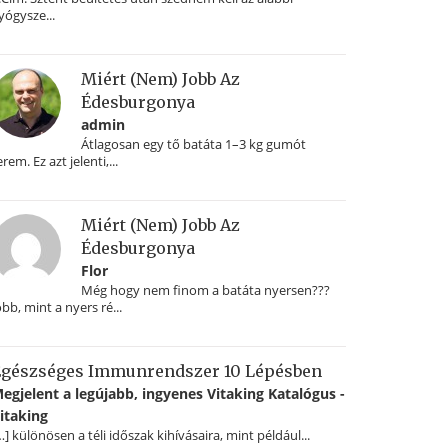
yógysze...
Miért (nem) Jobb Az
Édesburgonya
admin
Átlagosan egy tő batáta 1–3 kg gumót
erem. Ez azt jelenti,...
Miért (nem) Jobb Az
Édesburgonya
Flor
Még hogy nem finom a batáta nyersen???
obb, mint a nyers ré...
gészséges Immunrendszer 10 Lépésben
egjelent a legújabb, ingyenes Vitaking Katalógus -
itaking
…] különösen a téli időszak kihívásaira, mint például...