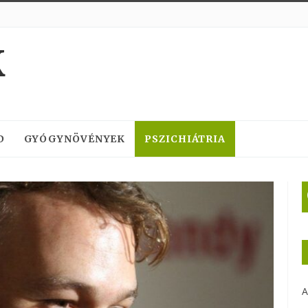
K
D
GYÓGYNÖVÉNYEK
PSZICHIÁTRIA
A