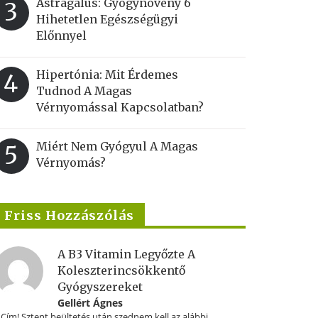
Astragalus: Gyógynövény 6
3
Hihetetlen Egészségügyi
Előnnyel
Hipertónia: Mit Érdemes
4
Tudnod A Magas
Vérnyomással Kapcsolatban?
Miért Nem Gyógyul A Magas
5
Vérnyomás?
Friss Hozzászólás
A B3 Vitamin Legyőzte A
Koleszterincsökkentő
Gyógyszereket
Gellért Ágnes
.Cím! Sztent beültetés után szednem kell az alábbi