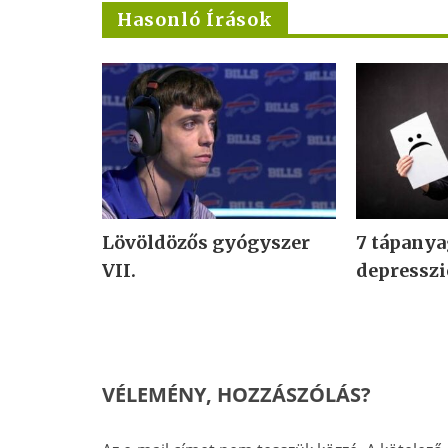
Hasonló Írások
Lövöldözős gyógyszer
7 tápanya
VII.
depresszi
VÉLEMÉNY, HOZZÁSZÓLÁS?