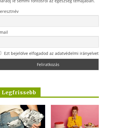
aradj le semmi fontosról az egészség témájában.
eresztnév
mail
Ezt bejelölve elfogadod az adatvédelmi irányelvet
Legfrissebb