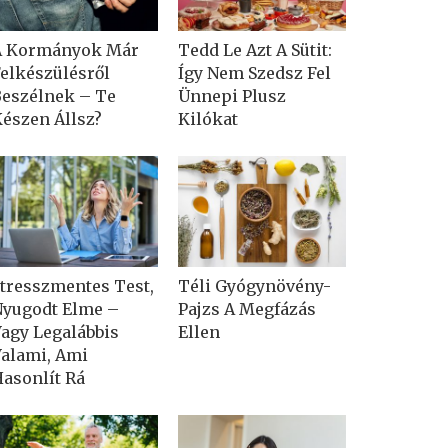
A Kormányok Már
Tedd Le Azt A Sütit:
elkészülésről
Így Nem Szedsz Fel
eszélnek – Te
Ünnepi Plusz
észen Állsz?
Kilókat
tresszmentes Test,
Téli Gyógynövény-
yugodt Elme –
Pajzs A Megfázás
agy Legalábbis
Ellen
alami, Ami
asonlít Rá