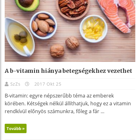
A b-vitamin hiánya betegségekhez vezethet
SzZs
2017 Okt 25
B-vitamin: egyre népszerűbb téma az emberek
körében. Kétségek nélkül állíthatjuk, hogy ez a vitamin
rendkívül előnyös számunkra, főleg a fár ...
Tovább »