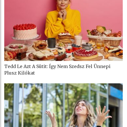
Tedd Le Azt A Sütit: Így Nem Szedsz Fel Ünnepi
Plusz Kilókat