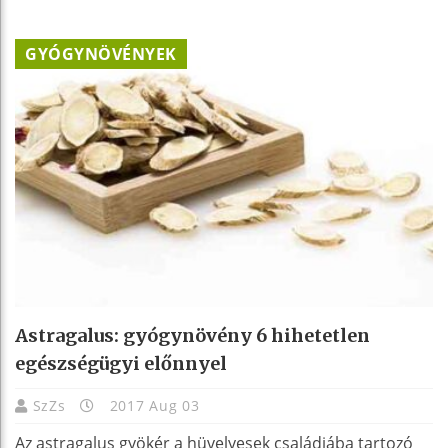
GYÓGYNÖVÉNYEK
Astragalus: gyógynövény 6 hihetetlen
egészségügyi előnnyel
SzZs
2017 Aug 03
Az astragalus gyökér a hüvelyesek családjába tartozó