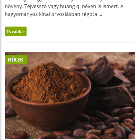
növény. Tejvessző vagy huang qi néven is ismert. A
hagyományos kínai orvoslásban régóta ...
Tovább »
HÍREK