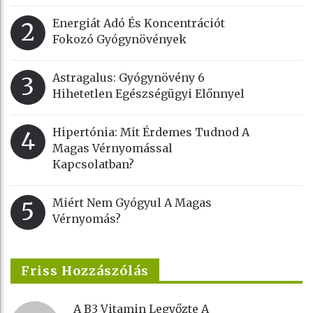
Energiát Adó És Koncentrációt
2
Fokozó Gyógynövények
Astragalus: Gyógynövény 6
3
Hihetetlen Egészségügyi Előnnyel
Hipertónia: Mit Érdemes Tudnod A
4
Magas Vérnyomással
Kapcsolatban?
Miért Nem Gyógyul A Magas
5
Vérnyomás?
Friss Hozzászólás
A B3 Vitamin Legyőzte A