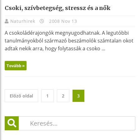
Csoki, szívbetegség, stressz és a nők
Naturhirek
2008 Nov 13
A csokoládérajongók megnyugodhatnak. A legutóbbi
tanulmányokból származó beszámolók számtalan okot
adtak nekik arra, hogy folytassák a csoko ...
Tovább »
Előző oldal
1
2
3