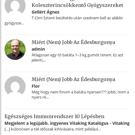
Koleszterincsökkentő Gyógyszereket
Gellért Ágnes
T.Cím! Sztent beültetés után szednem kell az alábbi
gyógysze...
Miért (nem) Jobb Az Édesburgonya
admin
Átlagosan egy tő batáta 1–3 kg gumót terem. Ez azt
jelenti,...
Miért (nem) Jobb Az Édesburgonya
Flor
Még hogy nem finom a batáta nyersen??? Jobb, mint a
nyers ré...
Egészséges Immunrendszer 10 Lépésben
Megjelent a legújabb, ingyenes Vitaking Katalógus - Vitaking
[…] különösen a téli időszak kihívásaira, mint például...