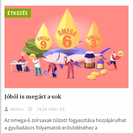
ÉTKEZÉS
Jóból is megárt a sok
Admin
2024 Febr 05
Az omega-6 zsírsavak túlzott fogyasztása hozzájárulhat
a gyulladásos folyamatok erősödéséhez a