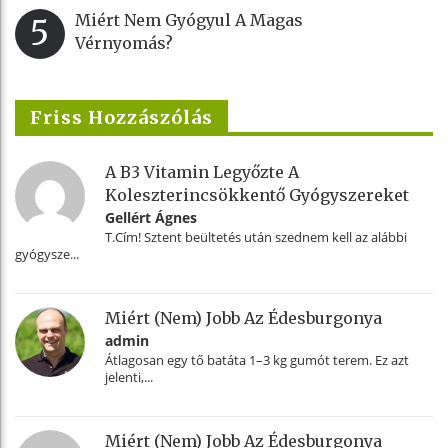
Miért Nem Gyógyul A Magas
5
Vérnyomás?
Friss Hozzászólás
A B3 Vitamin Legyőzte A
Koleszterincsökkentő Gyógyszereket
Gellért Ágnes
T.Cím! Sztent beültetés után szednem kell az alábbi
gyógysze...
Miért (nem) Jobb Az Édesburgonya
admin
Átlagosan egy tő batáta 1–3 kg gumót terem. Ez azt
jelenti,...
Miért (nem) Jobb Az Édesburgonya