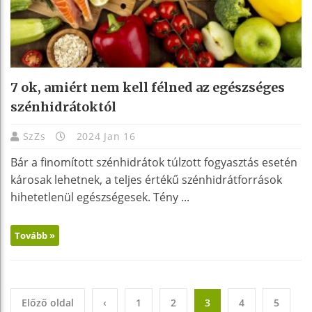
7 ok, amiért nem kell félned az egészséges
szénhidrátoktól
SzZs
2024 Jan 16
Bár a finomított szénhidrátok túlzott fogyasztás esetén
károsak lehetnek, a teljes értékű szénhidrátforrások
hihetetlenül egészségesek. Tény ...
Tovább »
Előző oldal
‹
1
2
3
4
5