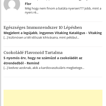
Flor
Még hogy nem finom a batáta nyersen??? Jobb, mint a
nyers ré...
Egészséges Immunrendszer 10 Lépésben
Megjelent a legújabb, ingyenes Vitaking Katalógus - Vitaking
[…] különösen a téli időszak kihívásaira, mint például...
Csokoládé Flavonoid Tartalma
5 nyomós érv, hogy ne száműzd a csokoládét az
étrendedből - Remind
[…] kedvez azoknak, akik a kardiovaszkuláris megbetege...