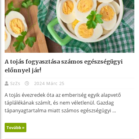
A tojás fogyasztása számos egészségügyi
előnnyel jár!
SzZs
2024 Márc 25
A tojás évezredek óta az emberiség egyik alapvető
táplálékának számít, és nem véletlenül. Gazdag
tápanyagtartalma miatt számos egészségügyi ...
Tovább »