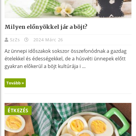
Milyen előnyökkel jár a böjt?
SzZs
2024 Márc 26
Az ünnepi időszakok sokszor összefonódnak a gazdag
ételekkel és édességekkel, de a húsvéti ünnepek előtt
gyakran előkerül a böjt kultúrája i ...
Tovább »
ÉTKEZÉS