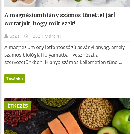
A magnéziumhiány számos tünettel jár!
Mutatjuk, hogy mik ezek!
SzZs
2024 Márc 11
A magnézium egy létfontosságú ásványi anyag, amely
számos biológiai folyamatban vesz részt a
szervezetünkben. Hiánya számos kellemetlen tüne ...
Tovább »
ÉTKEZÉS