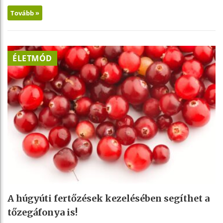
Tovább »
ÉLETMÓD
A húgyúti fertőzések kezelésében segíthet a
tőzegáfonya is!