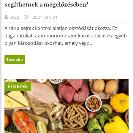
segíthetnek a megelőzésében?
SzZs
2024 Jan 31
A rák a sejtek kontrollálatlan osztódását okozza. Ez
daganatokat, az immunrendszer károsodását és egyéb
olyan károsodást okozhat, amely végz ...
Tovább »
ÉTKEZÉS