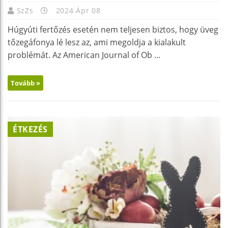
SzZs
2024 Ápr 08
Húgyúti fertőzés esetén nem teljesen biztos, hogy üveg
tőzegáfonya lé lesz az, ami megoldja a kialakult
problémát. Az American Journal of Ob ...
Tovább »
ÉTKEZÉS