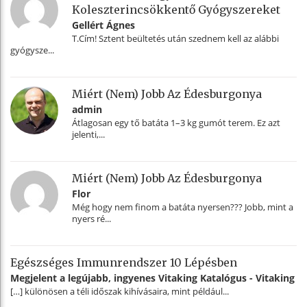
Koleszterincsökkentő Gyógyszereket
Gellért Ágnes
T.Cím! Sztent beültetés után szednem kell az alábbi
gyógysze...
Miért (nem) Jobb Az Édesburgonya
admin
Átlagosan egy tő batáta 1–3 kg gumót terem. Ez azt
jelenti,...
Miért (nem) Jobb Az Édesburgonya
Flor
Még hogy nem finom a batáta nyersen??? Jobb, mint a
nyers ré...
Egészséges Immunrendszer 10 Lépésben
Megjelent a legújabb, ingyenes Vitaking Katalógus - Vitaking
[…] különösen a téli időszak kihívásaira, mint például...