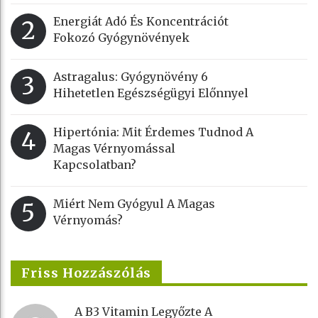
Energiát Adó És Koncentrációt
2
Fokozó Gyógynövények
Astragalus: Gyógynövény 6
3
Hihetetlen Egészségügyi Előnnyel
Hipertónia: Mit Érdemes Tudnod A
4
Magas Vérnyomással
Kapcsolatban?
Miért Nem Gyógyul A Magas
5
Vérnyomás?
Friss Hozzászólás
A B3 Vitamin Legyőzte A