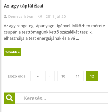
Az agy táplálékai
Demecs István
2011 Júl 20
Az agy rengeteg tápanyagot igényel. Miközben mérete
csupán a testtömegünk kettő százalékát teszi ki,
elhasználja a test energiájának és a vé ...
Tovább »
Előző oldal
«
‹
10
11
12