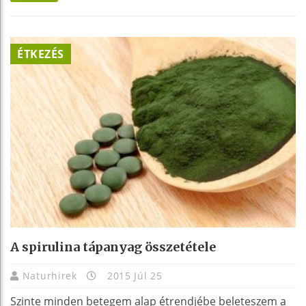
ÉTKEZÉS
A spirulina tápanyag összetétele
Naturhirek
2015 Júl 25
Szinte minden betegem alap étrendjébe beleteszem a