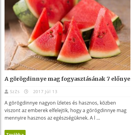
A görögdinnye mag fogyasztásának 7 előnye
SzZs
2017 Júl 13
A görögdinnye nagyon ízletes és hasznos, közben
viszont az emberek elfelejtik, hogy a görögdinnye mag
mennyire hasznos az egészségüknek. A l ...
Tovább »