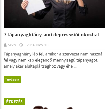
7 tápanyaghiány, ami depressziót okozhat
SzZs
2016 Nov 10
Tápanyaghiány lép fel, amikor a szervezet nem használ
fel vagy nem kap elegendő mennyiségű tápanyagot,
amely akár alultápláltsághoz vagy éhe ...
Tovább »
ÉTKEZÉS