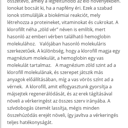
összetevő, amely a legfeltűnőbb az élő növényekben.
Ionokat bocsát ki, ha a napfény éri. Ezek a szabad
ionok stimulálják a biokémiai reakciót, mely
létrehozza a proteineket, vitaminokat és cukrokat. A
klorofillt néha „zöld vér” néven is említik, mert
hasonló az emberi vérben található hemoglobin
molekulához. Valójában hasonló molekuláris
szerkezetűek. A különbség, hogy a klorofill magja egy
magnézium molekulát, a hemoglobin egy vas
molekulát tartalmaz. A magnézium zöld szint ad a
klorofill molekulának, és szerepet játszik más
anyagok előállításában, míg a vas vörös színt ad a
vérnek. A klorofill, amit elfogyasztunk gyorsítja a
májsejtek regenerálódását, és az erek tágításával
növeli a vérkeringést az összes szerv irányába. A
szívdobogás ütemét lassítja, mégis minden
összehúzódás erejét növeli, így javítva a vérkeringés
teljes hatékonyságát.