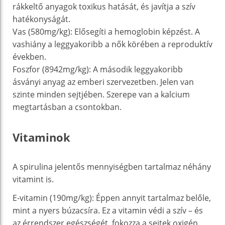
rákkeltő anyagok toxikus hatását, és javítja a szív
hatékonyságát.
Vas (580mg/kg): Elősegíti a hemoglobin képzést. A
vashiány a leggyakoribb a nők körében a reproduktív
években.
Foszfor (8942mg/kg): A második leggyakoribb
ásványi anyag az emberi szervezetben. Jelen van
szinte minden sejtjében. Szerepe van a kalcium
megtartásban a csontokban.
Vitaminok
A spirulina jelentős mennyiségben tartalmaz néhány
vitamint is.
E-vitamin (190mg/kg): Éppen annyit tartalmaz belőle,
mint a nyers búzacsíra. Ez a vitamin védi a szív – és
az érrendszer egészségét, fokozza a sejtek oxigén