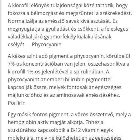
A klorofill előnyös tulajdonságai közé tartozik, hogy
fokozza a bélmozgást és megszünteti a székrekedést.
Normalizálja az emésztő savak kiválasztását. Ez
megnyugtatja a gyulladást és csökkenti a felesleges
váladékkal járó gyomorfekély kialakulásának
esélyét. Phycocyanin
A kékes színt adó pigment a phycocyanin, körülbelül
7%-os koncentrációban van jelen, összehasonlítva a
klorofill 1%-os jelenlétével a spirulinában. A
phycocyanint az emberi bilirubin pigmenttel
kapcsolják össze, melyek fontosak az egészséges
májfunkcióhoz és az aminosavak emésztéséhez.
Porfirin
Egy másik fontos pigment, a vörös összetevő, mely a
hemoglobin aktív magját alkotja. Ehhez a
stuktúrához kapcsolódik a B-12 vitamin egyik
molekulája, mely nélkülözhetetlen az egészséges