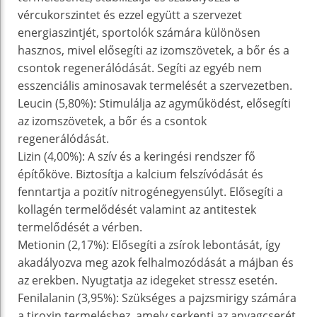
vércukorszintet és ezzel együtt a szervezet
energiaszintjét, sportolók számára különösen
hasznos, mivel elősegíti az izomszövetek, a bőr és a
csontok regenerálódását. Segíti az egyéb nem
esszenciális aminosavak termelését a szervezetben.
Leucin (5,80%): Stimulálja az agyműködést, elősegíti
az izomszövetek, a bőr és a csontok
regenerálódását.
Lizin (4,00%): A szív és a keringési rendszer fő
építőköve. Biztosítja a kalcium felszívódását és
fenntartja a pozitív nitrogénegyensúlyt. Elősegíti a
kollagén termelődését valamint az antitestek
termelődését a vérben.
Metionin (2,17%): Elősegíti a zsírok lebontását, így
akadályozva meg azok felhalmozódását a májban és
az erekben. Nyugtatja az idegeket stressz esetén.
Fenilalanin (3,95%): Szükséges a pajzsmirigy számára
a tiroxin termeléshez, amely serkenti az anyagcserét.