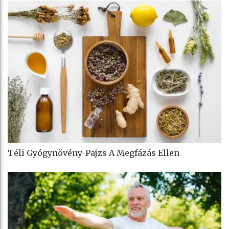
Téli Gyógynövény-Pajzs A Megfázás Ellen