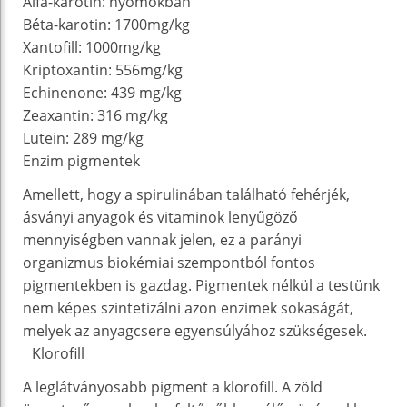
Alfa-karotin: nyomokban
Béta-karotin: 1700mg/kg
Xantofill: 1000mg/kg
Kriptoxantin: 556mg/kg
Echinenone: 439 mg/kg
Zeaxantin: 316 mg/kg
Lutein: 289 mg/kg
Enzim pigmentek
Amellett, hogy a spirulinában található fehérjék,
ásványi anyagok és vitaminok lenyűgöző
mennyiségben vannak jelen, ez a parányi
organizmus biokémiai szempontból fontos
pigmentekben is gazdag. Pigmentek nélkül a testünk
nem képes szintetizálni azon enzimek sokaságát,
melyek az anyagcsere egyensúlyához szükségesek.
Klorofill
A leglátványosabb pigment a klorofill. A zöld