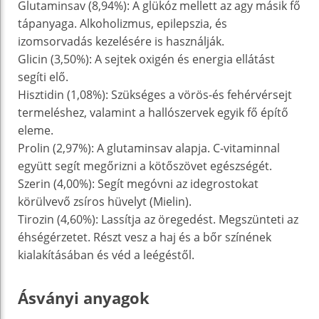
Glutaminsav (8,94%): A glükóz mellett az agy másik fő
tápanyaga. Alkoholizmus, epilepszia, és
izomsorvadás kezelésére is használják.
Glicin (3,50%): A sejtek oxigén és energia ellátást
segíti elő.
Hisztidin (1,08%): Szükséges a vörös-és fehérvérsejt
termeléshez, valamint a hallószervek egyik fő építő
eleme.
Prolin (2,97%): A glutaminsav alapja. C-vitaminnal
együtt segít megőrizni a kötőszövet egészségét.
Szerin (4,00%): Segít megóvni az idegrostokat
körülvevő zsíros hüvelyt (Mielin).
Tirozin (4,60%): Lassítja az öregedést. Megszünteti az
éhségérzetet. Részt vesz a haj és a bőr színének
kialakításában és véd a leégéstől.
Ásványi anyagok