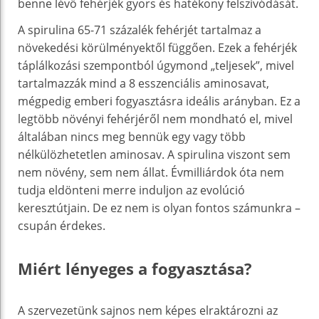
benne lévő fehérjék gyors és hatékony felszívódását.
A spirulina 65-71 százalék fehérjét tartalmaz a
növekedési körülményektől függően. Ezek a fehérjék
táplálkozási szempontból úgymond „teljesek”, mivel
tartalmazzák mind a 8 esszenciális aminosavat,
mégpedig emberi fogyasztásra ideális arányban. Ez a
legtöbb növényi fehérjéről nem mondható el, mivel
általában nincs meg bennük egy vagy több
nélkülözhetetlen aminosav. A spirulina viszont sem
nem növény, sem nem állat. Évmilliárdok óta nem
tudja eldönteni merre induljon az evolúció
keresztútjain. De ez nem is olyan fontos számunkra –
csupán érdekes.
Miért lényeges a fogyasztása?
A szervezetünk sajnos nem képes elraktározni az