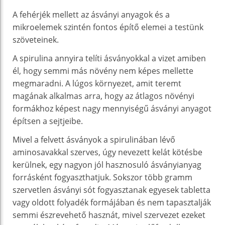
A fehérjék mellett az ásványi anyagok és a
mikroelemek szintén fontos építő elemei a testünk
szöveteinek.
A spirulina annyira telíti ásványokkal a vizet amiben
él, hogy semmi más növény nem képes mellette
megmaradni. A lúgos környezet, amit teremt
magának alkalmas arra, hogy az átlagos növényi
formákhoz képest nagy mennyiségű ásványi anyagot
építsen a sejtjeibe.
Mivel a felvett ásványok a spirulinában lévő
aminosavakkal szerves, úgy nevezett kelát kötésbe
kerülnek, egy nagyon jól hasznosuló ásványianyag
forrásként fogyaszthatjuk. Sokszor több gramm
szervetlen ásványi sót fogyasztanak egyesek tabletta
vagy oldott folyadék formájában és nem tapasztalják
semmi észrevehető hasznát, mivel szervezet ezeket