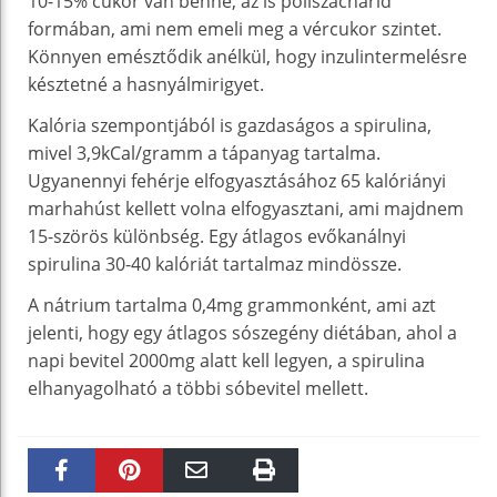
10-15% cukor van benne, az is poliszacharid
formában, ami nem emeli meg a vércukor szintet.
Könnyen emésztődik anélkül, hogy inzulintermelésre
késztetné a hasnyálmirigyet.
Kalória szempontjából is gazdaságos a spirulina,
mivel 3,9kCal/gramm a tápanyag tartalma.
Ugyanennyi fehérje elfogyasztásához 65 kalóriányi
marhahúst kellett volna elfogyasztani, ami majdnem
15-szörös különbség. Egy átlagos evőkanálnyi
spirulina 30-40 kalóriát tartalmaz mindössze.
A nátrium tartalma 0,4mg grammonként, ami azt
jelenti, hogy egy átlagos sószegény diétában, ahol a
napi bevitel 2000mg alatt kell legyen, a spirulina
elhanyagolható a többi sóbevitel mellett.