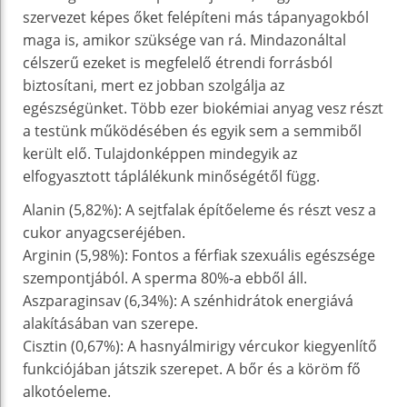
szervezet képes őket felépíteni más tápanyagokból
maga is, amikor szüksége van rá. Mindazonáltal
célszerű ezeket is megfelelő étrendi forrásból
biztosítani, mert ez jobban szolgálja az
egészségünket. Több ezer biokémiai anyag vesz részt
a testünk működésében és egyik sem a semmiből
került elő. Tulajdonképpen mindegyik az
elfogyasztott táplálékunk minőségétől függ.
Alanin (5,82%): A sejtfalak építőeleme és részt vesz a
cukor anyagcseréjében.
Arginin (5,98%): Fontos a férfiak szexuális egészsége
szempontjából. A sperma 80%-a ebből áll.
Aszparaginsav (6,34%): A szénhidrátok energiává
alakításában van szerepe.
Cisztin (0,67%): A hasnyálmirigy vércukor kiegyenlítő
funkciójában játszik szerepet. A bőr és a köröm fő
alkotóeleme.