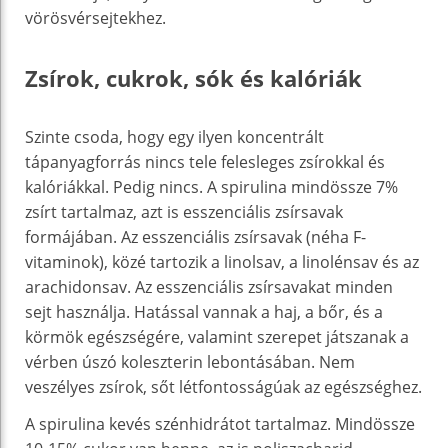
vörösvérsejtekhez.
Zsírok, cukrok, sók és kalóriák
Szinte csoda, hogy egy ilyen koncentrált
tápanyagforrás nincs tele felesleges zsírokkal és
kalóriákkal. Pedig nincs. A spirulina mindössze 7%
zsírt tartalmaz, azt is esszenciális zsírsavak
formájában. Az esszenciális zsírsavak (néha F-
vitaminok), közé tartozik a linolsav, a linolénsav és az
arachidonsav. Az esszenciális zsírsavakat minden
sejt használja. Hatással vannak a haj, a bőr, és a
körmök egészségére, valamint szerepet játszanak a
vérben úszó koleszterin lebontásában. Nem
veszélyes zsírok, sőt létfontosságúak az egészséghez.
A spirulina kevés szénhidrátot tartalmaz. Mindössze