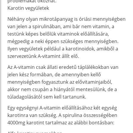
problémákat okozhat.
Karotin vegyületek
Néhány olyan mikrotápanyag is óriási mennyiségben
van jelen a spirulinában, ami bár nem vitamin, a
testünk képes belőlük vitaminok előállítására,
mégpedig a neki éppen szükséges mennyiségben.
Ilyen vegyületek például a karotinoidok, amikből a
szervezetünk A-vitamint állít elő.
Az A-vitamin csak állati eredetű táplálékokban van
jelen kész formában, de amennyiben kellő
mennyiségben fogyasztunk az elővitaminjaiból,
akkor nem csupán a hiányától mentesülünk, de a
túladagolásától sem kell tartanunk.
Egy egységnyi A-vitamin előállításához két egység
karotinra van szükség. A spirulina összességében
4000mg karotint tartalmaz az alábbi bontásban: