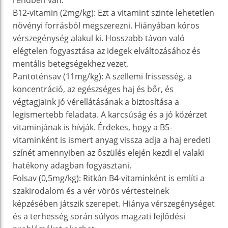
rendben van.
B12-vitamin (2mg/kg): Ezt a vitamint szinte lehetetlen
növényi forrásból megszerezni. Hiányában kóros
vérszegénység alakul ki. Hosszabb távon való
elégtelen fogyasztása az idegek elváltozásához és
mentális betegségekhez vezet.
Pantoténsav (11mg/kg): A szellemi frissesség, a
koncentráció, az egészséges haj és bőr, és
végtagjaink jó vérellátásának a biztosítása a
legismertebb feladata. A karcsúság és a jó közérzet
vitaminjának is hívják. Érdekes, hogy a B5-
vitaminként is ismert anyag vissza adja a haj eredeti
színét amennyiben az őszülés elején kezdi el valaki
hatékony adagban fogyasztani.
Folsav (0,5mg/kg): Ritkán B4-vitaminként is említi a
szakirodalom és a vér vörös vértesteinek
képzésében játszik szerepet. Hiánya vérszegénységet
és a terhesség során súlyos magzati fejlődési