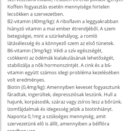
Koffein fogyasztás esetén mennyisége hirtelen
lecsökken a szervezetben.
B2-vitamin (40mg/kg): A riboflavin a leggyakrabban
hiányzó vitamin a mai ember étrendjéből. A szem
betegségei, mint a szürkehályog, a romló
látásélesség és a könnyező szem az első tünetek.
B6-vitamin (3mg/kg): Védi a szív egészségét,
csökkenti az ödémák kialakulásának lehetőségét,
stabilizálja a nők hormonszintjét. A cink és a b6-
vitamin együtt számos idegi probléma kezelésében
volt eredményes.
Biotin (0,4mg/kg): Amennyiben keveset fogyasztunk
fáradtak, ingerültek, depressziósak leszünk. Hull a
hajunk, korpásodik, száraz vagy zsíros lesz a bőrünk.
Izomfájdalmak és idegesség jelzik a biotinhiányt.
Naponta 0,1mg a szükséges mennyiség, amit
szervezetünk elő is állít, amennyiben a bélflóra