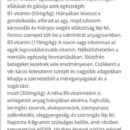
ellátását és gátolja azok egészségét.
B1-vitamin (55mg/kg): Hiányában lelassul a
gondolkodás, elfárad az agy, majd szívizom
károsodás és hiányos oxigén ellátottság lép fel.
Fontos szerepet tölt be a szénhidrát anyagcserében.
B3-vitamin (118mg/kg): A niacin vagy nikotinsav az
egyik legcsodálatosabb vitamin. Nélkülözhetetlen a
mentális egészség fenntartásában. Skizofrén
betegeket kezelnek vele eredményesen. Csökkenti a
vér káros koleszterin szintjét és nagyobb adagokban
kihajtja a szervezetből a méreganyagokat és a
sugárzást.
Inozit (350mg/kg): A néha B9-vitaminként is
emlegetett anyag hiányában ekcéma, hajhullás,
keringési zavarok, alváspanaszok, szempanasz,
székrekedés, ideggyengeség, és szorongás lép fel.
Naponta 4-8gramm szükséges belőle, amit részben
szervezetünk előállít, részben étrendi pótlást igényel.