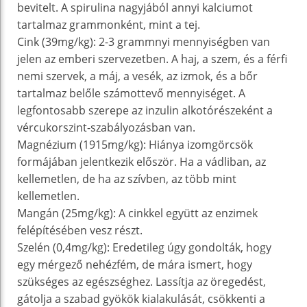
bevitelt. A spirulina nagyjából annyi kalciumot
tartalmaz grammonként, mint a tej.
Cink (39mg/kg): 2-3 grammnyi mennyiségben van
jelen az emberi szervezetben. A haj, a szem, és a férfi
nemi szervek, a máj, a vesék, az izmok, és a bőr
tartalmaz belőle számottevő mennyiséget. A
legfontosabb szerepe az inzulin alkotórészeként a
vércukorszint-szabályozásban van.
Magnézium (1915mg/kg): Hiánya izomgörcsök
formájában jelentkezik először. Ha a vádliban, az
kellemetlen, de ha az szívben, az több mint
kellemetlen.
Mangán (25mg/kg): A cinkkel együtt az enzimek
felépítésében vesz részt.
Szelén (0,4mg/kg): Eredetileg úgy gondolták, hogy
egy mérgező nehézfém, de mára ismert, hogy
szükséges az egészséghez. Lassítja az öregedést,
gátolja a szabad gyökök kialakulását, csökkenti a