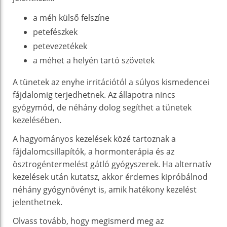
a méh külső felszíne
petefészkek
petevezetékek
a méhet a helyén tartó szövetek
A tünetek az enyhe irritációtól a súlyos kismedencei
fájdalomig terjedhetnek. Az állapotra nincs
gyógymód, de néhány dolog segíthet a tünetek
kezelésében.
A hagyományos kezelések közé tartoznak a
fájdalomcsillapítók, a hormonterápia és az
ösztrogéntermelést gátló gyógyszerek. Ha alternatív
kezelések után kutatsz, akkor érdemes kipróbálnod
néhány gyógynövényt is, amik hatékony kezelést
jelenthetnek.
Olvass tovább, hogy megismerd meg az