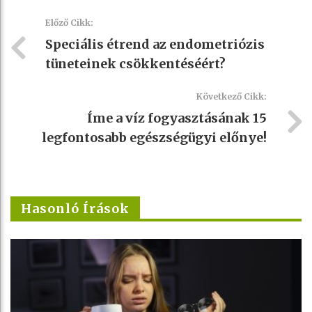
Előző Cikk:
Speciális étrend az endometriózis
tüneteinek csökkentéséért?
Következő Cikk:
Íme a víz fogyasztásának 15
legfontosabb egészségügyi előnye!
Hasonló Írások