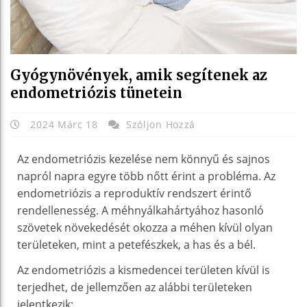
Gyógynövények, amik segítenek az
endometriózis tünetein
2024 Márc 18
Szóljon Hozzá
Az endometriózis kezelése nem könnyű és sajnos
napról napra egyre több nőtt érint a probléma. Az
endometriózis a reproduktív rendszert érintő
rendellenesség. A méhnyálkahártyához hasonló
szövetek növekedését okozza a méhen kívül olyan
területeken, mint a petefészkek, a has és a bél.
Az endometriózis a kismedencei területen kívül is
terjedhet, de jellemzően az alábbi területeken
jelentkezik: