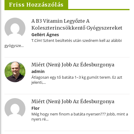
Friss Hozzászólás
A B3 Vitamin Legyőzte A
Koleszterincsökkentő Gyógyszereket
Gellért Ágnes
T.Cím! Sztent beültetés után szednem kell az alábbi
gyógysze...
Miért (nem) Jobb Az Édesburgonya
admin
Átlagosan egy tő batáta 1–3 kg gumót terem. Ez azt
jelenti,...
Miért (nem) Jobb Az Édesburgonya
Flor
Még hogy nem finom a batáta nyersen??? Jobb, mint a
nyers ré...