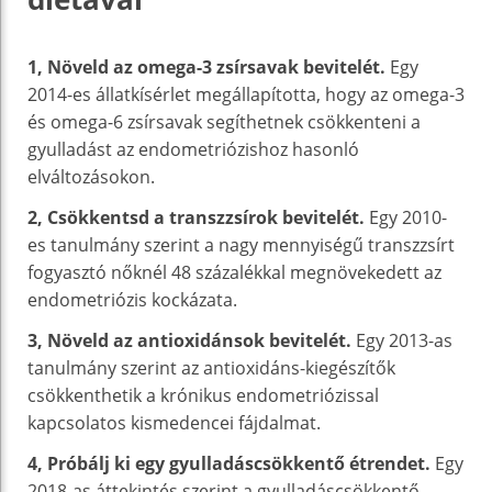
1, Növeld az omega-3 zsírsavak bevitelét.
Egy
2014-es állatkísérlet megállapította, hogy az omega-3
és omega-6 zsírsavak segíthetnek csökkenteni a
gyulladást az endometriózishoz hasonló
elváltozásokon.
2, Csökkentsd a transzzsírok bevitelét.
Egy 2010-
es tanulmány szerint a nagy mennyiségű transzzsírt
fogyasztó nőknél 48 százalékkal megnövekedett az
endometriózis kockázata.
3, Növeld az antioxidánsok bevitelét.
Egy 2013-as
tanulmány szerint az antioxidáns-kiegészítők
csökkenthetik a krónikus endometriózissal
kapcsolatos kismedencei fájdalmat.
4, Próbálj ki egy gyulladáscsökkentő étrendet.
Egy
2018-as áttekintés szerint a gyulladáscsökkentő