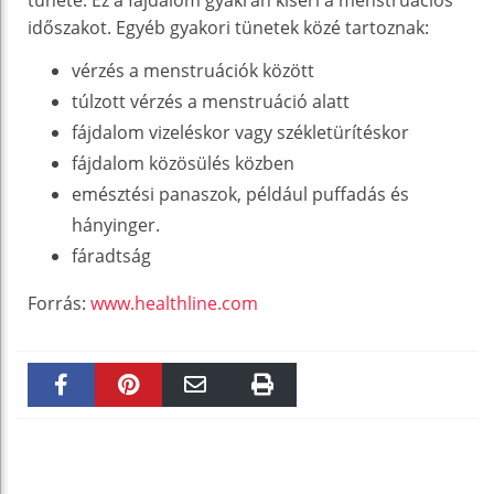
időszakot. Egyéb gyakori tünetek közé tartoznak:
vérzés a menstruációk között
túlzott vérzés a menstruáció alatt
fájdalom vizeléskor vagy székletürítéskor
fájdalom közösülés közben
emésztési panaszok, például puffadás és
hányinger.
fáradtság
Forrás:
www.healthline.com
Faceboo
Pinteres
Email
Print
k
t