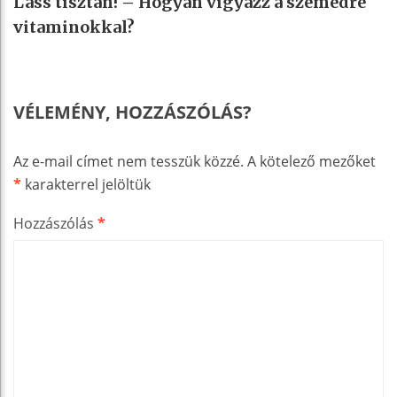
Láss tisztán! – Hogyan vigyázz a szemedre
vitaminokkal?
VÉLEMÉNY, HOZZÁSZÓLÁS?
Az e-mail címet nem tesszük közzé.
A kötelező mezőket
*
karakterrel jelöltük
Hozzászólás
*