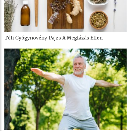
Téli Gyógynövény-Pajzs A Megfázás Ellen