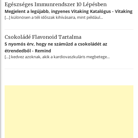
Egészséges Immunrendszer 10 Lépésben
Megjelent a legújabb, ingyenes Vitaking Katalógus - Vitaking
[…] különösen a téli időszak kihívásaira, mint például...
Csokoládé Flavonoid Tartalma
5 nyomós érv, hogy ne száműzd a csokoládét az
étrendedből - Remind
[…] kedvez azoknak, akik a kardiovaszkuláris megbetege...