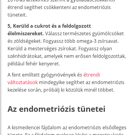
étrend segíthet csökkenteni az endometriózis
tüneteit.
5, Kerüld a cukrot és a feldolgozott
élelmiszereket.
Válassz természetes gyümölcsöket
és zöldségeket. Fogyassz több omega-3 zsírsavat.
Kerüld a mesterséges zsírokat. Fogyassz olyan
szénhidrátokat, amelyek nem erősen feldolgozottak,
például fehér kenyeret.
A fent említett gyógynövények és
étrendi
változtatások
mindegyike segíthet az endometriózis
kezelése során, próbálj ki közülük minél többet.
Az endometriózis tünetei
A kismedencei fájdalom az endometriózis elsődleges
tünete. Ez a fájdalom gyakran kíséri a menstruációs