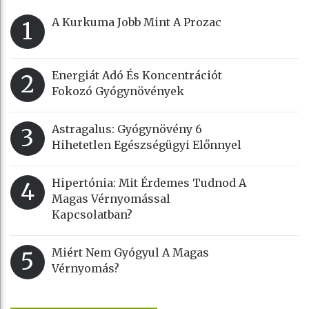
A Kurkuma Jobb Mint A Prozac
1
Energiát Adó És Koncentrációt
2
Fokozó Gyógynövények
Astragalus: Gyógynövény 6
3
Hihetetlen Egészségügyi Előnnyel
Hipertónia: Mit Érdemes Tudnod A
4
Magas Vérnyomással
Kapcsolatban?
Miért Nem Gyógyul A Magas
5
Vérnyomás?