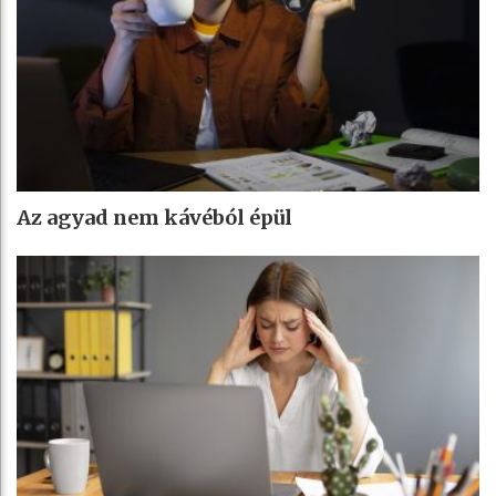
Az agyad nem kávéból épül