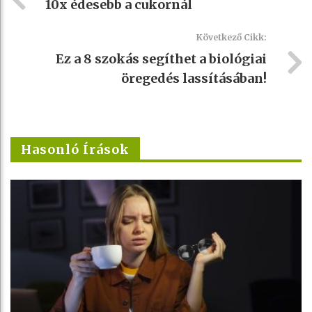
10x édesebb a cukornál
Következő Cikk:
Ez a 8 szokás segíthet a biológiai
öregedés lassításában!
Hasonló Írások