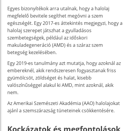
Egyes bizonyítékok arra utalnak, hogy a halolaj
megfelelő bevitele segíthet megóvni a szem
egészségét. Egy 2017-es áttekintés megjegyzi, hogy a
halolaj szerepet játszhat a gyulladásos
szembetegségek, például az időskori
makuladegeneráció (AMD) és a száraz szem
betegség kezelésében.
Egy 2019-es tanulmány azt mutatja, hogy azoknál az
embereknél, akik rendszeresen fogyasztanak friss
gyümölcsöt, zöldséget és halat, kisebb
valószínűséggel alakul ki AMD, mint azoknál, akik
nem.
Az Amerikai Szemészeti Akadémia (AAO) halolajokat
ajánl a szemszárazság tüneteinek csökkentésére.
Kockázatok és megfontolások