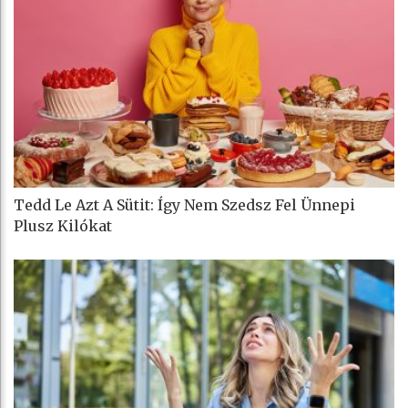
Tedd Le Azt A Sütit: Így Nem Szedsz Fel Ünnepi
Plusz Kilókat