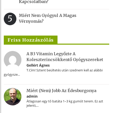
Kapcsolatban?
Miért Nem Gyógyul A Magas
5
Vérnyomás?
Friss Hozzászólás
A B3 Vitamin Legyőzte A
Koleszterincsökkentő Gyógyszereket
Gellért Ágnes
T.Cím! Sztent beültetés után szednem kell az alábbi
gyógysze...
Miért (nem) Jobb Az Édesburgonya
admin
Átlagosan egy tő batáta 1–3 kg gumót terem. Ez azt
jelenti,...