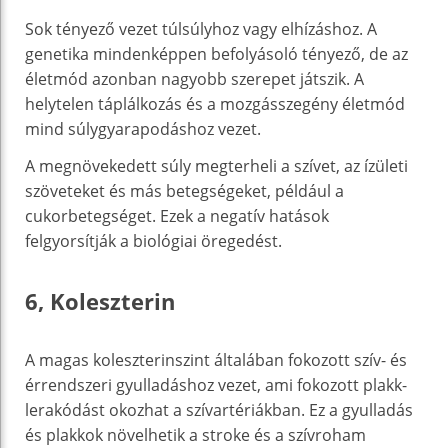
Sok tényező vezet túlsúlyhoz vagy elhízáshoz. A
genetika mindenképpen befolyásoló tényező, de az
életmód azonban nagyobb szerepet játszik. A
helytelen táplálkozás és a mozgásszegény életmód
mind súlygyarapodáshoz vezet.
A megnövekedett súly megterheli a szívet, az ízületi
szöveteket és más betegségeket, például a
cukorbetegséget. Ezek a negatív hatások
felgyorsítják a biológiai öregedést.
6, Koleszterin
A magas koleszterinszint általában fokozott szív- és
érrendszeri gyulladáshoz vezet, ami fokozott plakk-
lerakódást okozhat a szívartériákban. Ez a gyulladás
és plakkok növelhetik a stroke és a szívroham