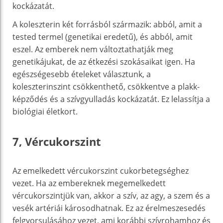
kockázatát.
A koleszterin két forrásból származik: abból, amit a
tested termel (genetikai eredetű), és abból, amit
eszel. Az emberek nem változtathatják meg
genetikájukat, de az étkezési szokásaikat igen. Ha
egészségesebb ételeket választunk, a
koleszterinszint csökkenthető, csökkentve a plakk-
képződés és a szívgyulladás kockázatát. Ez lelassítja a
biológiai életkort.
7, Vércukorszint
Az emelkedett vércukorszint cukorbetegséghez
vezet. Ha az embereknek megemelkedett
vércukorszintjük van, akkor a szív, az agy, a szem és a
vesék artériái károsodhatnak. Ez az érelmeszesedés
felgyorsulásához vezet, ami korábbi szívrohamhoz és