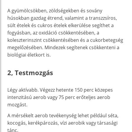
A gyümölcsökben, zöldségekben és sovány
húsokban gazdag étrend, valamint a transzzsíros,
sült ételek és cukros ételek elkerülése segíthet a
fogyásban, az oxidáció csökkentésében, a
koleszterinszint csökkentésében és a cukorbetegség
megelőzésében. Mindezek segítenek csökkenteni a
biológiai életkort is.
2, Testmozgás
Légy aktívabb. Végezz hetente 150 perc közepes
intenzitású aerob vagy 75 perc erőteljes aerob
mozgást.
A mérsékelt aerob tevékenység lehet például séta,
kocogás, kerékpározás, vízi aerobik vagy társasági
tánc.