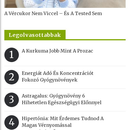
A Vércukor Nem Viccel – És A Tested Sem
Legolvasottabbak
A Kurkuma Jobb Mint A Prozac
1
Energiát Adó És Koncentrációt
2
Fokozó Gyógynövények
Astragalus: Gyógynövény 6
3
Hihetetlen Egészségügyi Előnnyel
Hipertónia: Mit Érdemes Tudnod A
4
Magas Vérnyomással