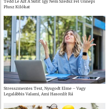
Tedd Le Azt A Sütit: Így Nem Szedsz Fel Ünnepi
Plusz Kilókat
Stresszmentes Test, Nyugodt Elme – Vagy
Legalábbis Valami, Ami Hasonlít Rá