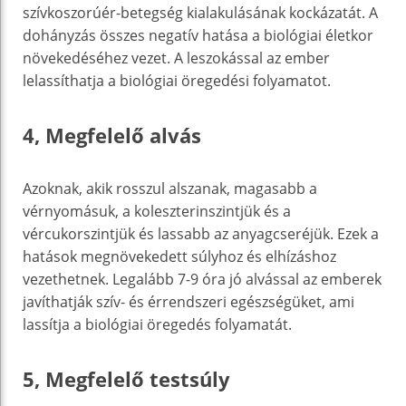
szívkoszorúér-betegség kialakulásának kockázatát. A
dohányzás összes negatív hatása a biológiai életkor
növekedéséhez vezet. A leszokással az ember
lelassíthatja a biológiai öregedési folyamatot.
4, Megfelelő alvás
Azoknak, akik rosszul alszanak, magasabb a
vérnyomásuk, a koleszterinszintjük és a
vércukorszintjük és lassabb az anyagcseréjük. Ezek a
hatások megnövekedett súlyhoz és elhízáshoz
vezethetnek. Legalább 7-9 óra jó alvással az emberek
javíthatják szív- és érrendszeri egészségüket, ami
lassítja a biológiai öregedés folyamatát.
5, Megfelelő testsúly