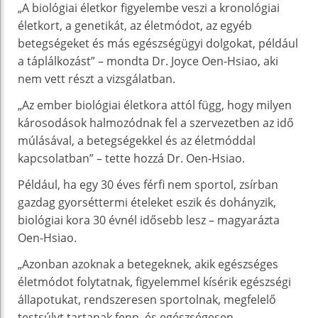
„A biológiai életkor figyelembe veszi a kronológiai
életkort, a genetikát, az életmódot, az egyéb
betegségeket és más egészségügyi dolgokat, például
a táplálkozást” – mondta Dr. Joyce Oen-Hsiao, aki
nem vett részt a vizsgálatban.
„Az ember biológiai életkora attól függ, hogy milyen
károsodások halmozódnak fel a szervezetben az idő
múlásával, a betegségekkel és az életmóddal
kapcsolatban” – tette hozzá Dr. Oen-Hsiao.
Például, ha egy 30 éves férfi nem sportol, zsírban
gazdag gyorséttermi ételeket eszik és dohányzik,
biológiai kora 30 évnél idősebb lesz – magyarázta
Oen-Hsiao.
„Azonban azoknak a betegeknek, akik egészséges
életmódot folytatnak, figyelemmel kísérik egészségi
állapotukat, rendszeresen sportolnak, megfelelő
testsúlyt tartanak fenn, és egészségesen