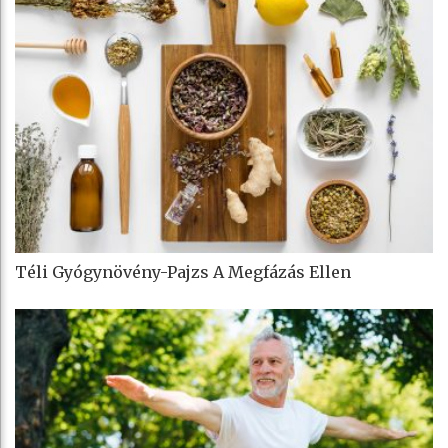
Téli Gyógynövény-Pajzs A Megfázás Ellen