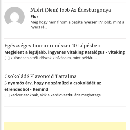
Miért (nem) Jobb Az Édesburgonya
Flor
Még hogy nem finom a batáta nyersen??? Jobb, mint a
nyers ré...
Egészséges Immunrendszer 10 Lépésben
Megjelent a legújabb, ingyenes Vitaking Katalógus - Vitaking
[…] különösen a téli időszak kihívásaira, mint például...
Csokoládé Flavonoid Tartalma
5 nyomós érv, hogy ne száműzd a csokoládét az
étrendedből - Remind
[…] kedvez azoknak, akik a kardiovaszkuláris megbetege...