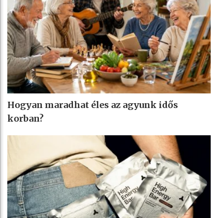
Hogyan maradhat éles az agyunk idős
korban?