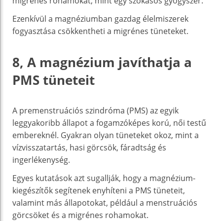
migrénes rohamokat, mint egy szokásos gyógyszer.
Ezenkívül a magnéziumban gazdag élelmiszerek
fogyasztása csökkentheti a migrénes tüneteket.
8, A magnézium javíthatja a
PMS tüneteit
A premenstruációs szindróma (PMS) az egyik
leggyakoribb állapot a fogamzóképes korú, női testű
embereknél. Gyakran olyan tüneteket okoz, mint a
vízvisszatartás, hasi görcsök, fáradtság és
ingerlékenység.
Egyes kutatások azt sugallják, hogy a magnézium-
kiegészítők segítenek enyhíteni a PMS tüneteit,
valamint más állapotokat, például a menstruációs
görcsöket és a migrénes rohamokat.