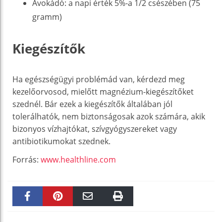
Avokádó: a napi érték 5%-a 1/2 csészében (75
gramm)
Kiegészítők
Ha egészségügyi problémád van, kérdezd meg
kezelőorvosod, mielőtt magnézium-kiegészítőket
szednél. Bár ezek a kiegészítők általában jól
tolerálhatók, nem biztonságosak azok számára, akik
bizonyos vízhajtókat, szívgyógyszereket vagy
antibiotikumokat szednek.
Forrás:
www.healthline.com
Faceboo
Pinteres
Email
Print