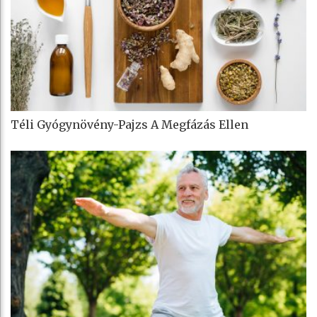
Téli Gyógynövény-Pajzs A Megfázás Ellen