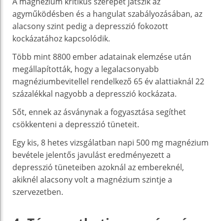
A magnézium kritikus szerepet játszik az
agyműködésben és a hangulat szabályozásában, az
alacsony szint pedig a depresszió fokozott
kockázatához kapcsolódik.
Több mint 8800 ember adatainak elemzése után
megállapították, hogy a legalacsonyabb
magnéziumbevitellel rendelkező 65 év alattiaknál 22
százalékkal nagyobb a depresszió kockázata.
Sőt, ennek az ásványnak a fogyasztása segíthet
csökkenteni a depresszió tüneteit.
Egy kis, 8 hetes vizsgálatban napi 500 mg magnézium
bevétele jelentős javulást eredményezett a
depresszió tüneteiben azoknál az embereknél,
akiknél alacsony volt a magnézium szintje a
szervezetben.