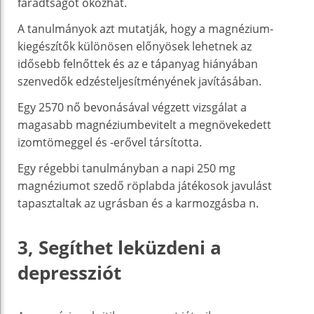
fáradtságot okozhat.
A tanulmányok azt mutatják, hogy a magnézium-
kiegészítők különösen előnyösek lehetnek az
idősebb felnőttek és az e tápanyag hiányában
szenvedők edzésteljesítményének javításában.
Egy 2570 nő bevonásával végzett vizsgálat a
magasabb magnéziumbevitelt a megnövekedett
izomtömeggel és -erővel társította.
Egy régebbi tanulmányban a napi 250 mg
magnéziumot szedő röplabda játékosok javulást
tapasztaltak az ugrásban és a karmozgásba n.
3, Segíthet leküzdeni a
depressziót