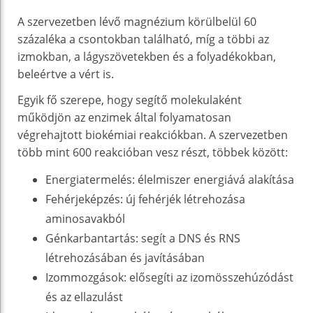
A szervezetben lévő magnézium körülbelül 60
százaléka a csontokban található, míg a többi az
izmokban, a lágyszövetekben és a folyadékokban,
beleértve a vért is.
Egyik fő szerepe, hogy segítő molekulaként
működjön az enzimek által folyamatosan
végrehajtott biokémiai reakciókban. A szervezetben
több mint 600 reakcióban vesz részt, többek között:
Energiatermelés: élelmiszer energiává alakítása
Fehérjeképzés: új fehérjék létrehozása
aminosavakból
Génkarbantartás: segít a DNS és RNS
létrehozásában és javításában
Izommozgások: elősegíti az izomösszehúzódást
és az ellazulást