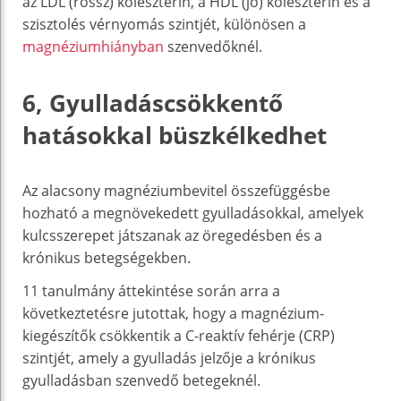
az LDL (rossz) koleszterin, a HDL (jó) koleszterin és a
szisztolés vérnyomás szintjét, különösen a
magnéziumhiányban
szenvedőknél.
6, Gyulladáscsökkentő
hatásokkal büszkélkedhet
Az alacsony magnéziumbevitel összefüggésbe
hozható a megnövekedett gyulladásokkal, amelyek
kulcsszerepet játszanak az öregedésben és a
krónikus betegségekben.
11 tanulmány áttekintése során arra a
következtetésre jutottak, hogy a magnézium-
kiegészítők csökkentik a C-reaktív fehérje (CRP)
szintjét, amely a gyulladás jelzője a krónikus
gyulladásban szenvedő betegeknél.