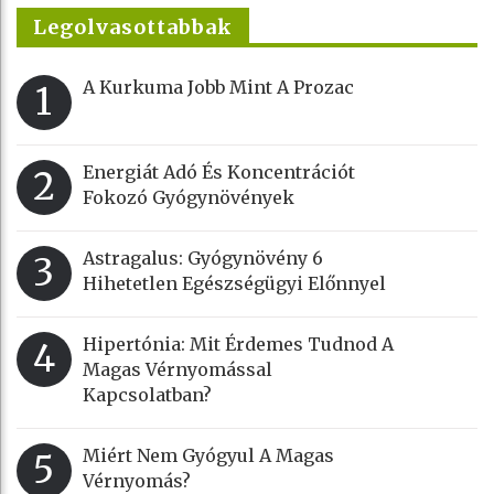
Legolvasottabbak
A Kurkuma Jobb Mint A Prozac
1
Energiát Adó És Koncentrációt
2
Fokozó Gyógynövények
Astragalus: Gyógynövény 6
3
Hihetetlen Egészségügyi Előnnyel
Hipertónia: Mit Érdemes Tudnod A
4
Magas Vérnyomással
Kapcsolatban?
Miért Nem Gyógyul A Magas
5
Vérnyomás?