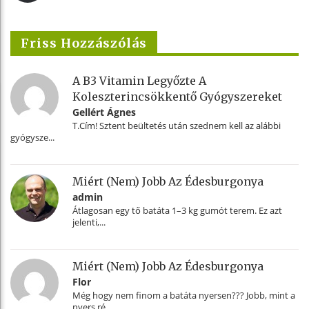
Friss Hozzászólás
A B3 Vitamin Legyőzte A
Koleszterincsökkentő Gyógyszereket
Gellért Ágnes
T.Cím! Sztent beültetés után szednem kell az alábbi
gyógysze...
Miért (nem) Jobb Az Édesburgonya
admin
Átlagosan egy tő batáta 1–3 kg gumót terem. Ez azt
jelenti,...
Miért (nem) Jobb Az Édesburgonya
Flor
Még hogy nem finom a batáta nyersen??? Jobb, mint a
nyers ré...