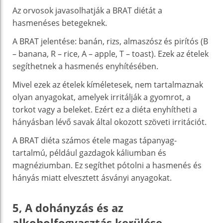
Az orvosok javasolhatják a BRAT diétát a
hasmenéses betegeknek.
A BRAT jelentése: banán, rizs, almaszósz és pirítós (B
– banana, R – rice, A – apple, T – toast). Ezek az ételek
segíthetnek a hasmenés enyhítésében.
Mivel ezek az ételek kíméletesek, nem tartalmaznak
olyan anyagokat, amelyek irritálják a gyomrot, a
torkot vagy a beleket. Ezért ez a diéta enyhítheti a
hányásban lévő savak által okozott szöveti irritációt.
A BRAT diéta számos étele magas tápanyag-
tartalmú, például gazdagok káliumban és
magnéziumban. Ez segíthet pótolni a hasmenés és
hányás miatt elvesztett ásványi anyagokat.
5, A dohányzás és az
alkoholfogyasztás kerülése