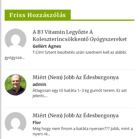
Friss Hozzászólás
A B3 Vitamin Legyőzte A
Koleszterincsökkentő Gyógyszereket
Gellért Ágnes
T.Cím! Sztent beültetés után szednem kell az alábbi
gyógysze...
Miért (nem) Jobb Az Édesburgonya
admin
Átlagosan egy tő batáta 1–3 kg gumót terem. Ez azt
jelenti,...
Miért (nem) Jobb Az Édesburgonya
Flor
Még hogy nem finom a batáta nyersen??? Jobb, mint a
nyers ré...