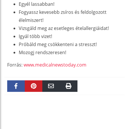
Egyél lassabban!
Fogyassz kevesebb zsíros és feldolgozott
élelmiszert!
Vizsgáld meg az esetleges ételallergiáidat!
Igyál több vizet!
Próbáld meg csökkenteni a stresszt!
Mozogj rendszeresen!
Forrás:
www.medicalnewstoday.com
Faceboo
Pinteres
Email
Print
k
t