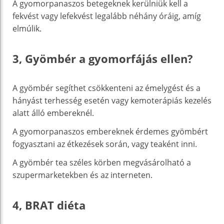
A gyomorpanaszos betegeknek kerülniük kell a
fekvést vagy lefekvést legalább néhány óráig, amíg
elmúlik.
3, Gyömbér a gyomorfájás ellen?
A gyömbér segíthet csökkenteni az émelygést és a
hányást terhesség esetén vagy kemoterápiás kezelés
alatt álló embereknél.
A gyomorpanaszos embereknek érdemes gyömbért
fogyasztani az étkezések során, vagy teaként inni.
A gyömbér tea széles körben megvásárolható a
szupermarketekben és az interneten.
4, BRAT diéta