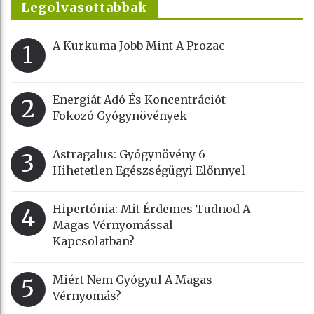
Legolvasottabbak
A Kurkuma Jobb Mint A Prozac
1
Energiát Adó És Koncentrációt
2
Fokozó Gyógynövények
Astragalus: Gyógynövény 6
3
Hihetetlen Egészségügyi Előnnyel
Hipertónia: Mit Érdemes Tudnod A
4
Magas Vérnyomással
Kapcsolatban?
Miért Nem Gyógyul A Magas
5
Vérnyomás?