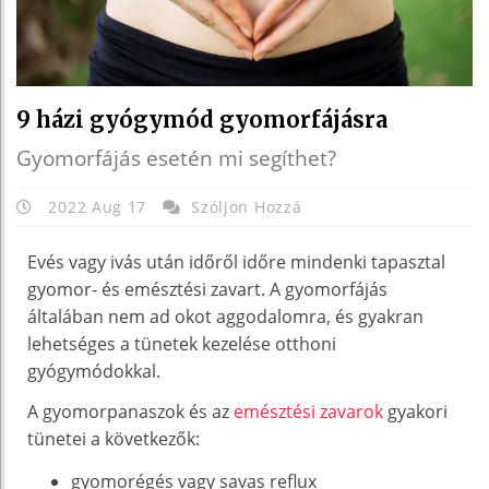
9 házi gyógymód gyomorfájásra
Gyomorfájás esetén mi segíthet?
2022 Aug 17
Szóljon Hozzá
Evés vagy ivás után időről időre mindenki tapasztal
gyomor- és emésztési zavart. A gyomorfájás
általában nem ad okot aggodalomra, és gyakran
lehetséges a tünetek kezelése otthoni
gyógymódokkal.
A gyomorpanaszok és az
emésztési zavarok
gyakori
tünetei a következők:
gyomorégés vagy savas reflux