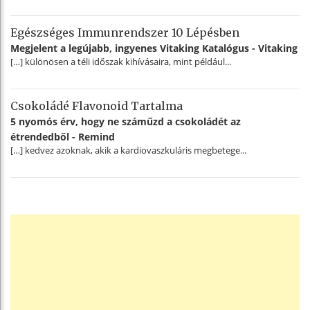
Egészséges Immunrendszer 10 Lépésben
Megjelent a legújabb, ingyenes Vitaking Katalógus - Vitaking
[…] különösen a téli időszak kihívásaira, mint például...
Csokoládé Flavonoid Tartalma
5 nyomós érv, hogy ne száműzd a csokoládét az
étrendedből - Remind
[…] kedvez azoknak, akik a kardiovaszkuláris megbetege...