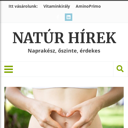
Itt vásárolunk:
Vitaminkirály
AminoPrimo
NATÚR HÍREK
Naprakész, őszinte, érdekes