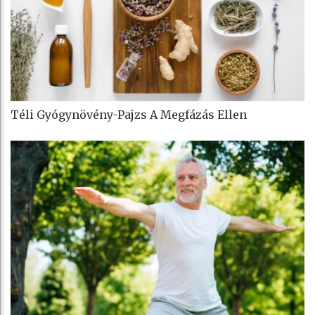
Téli Gyógynövény-Pajzs A Megfázás Ellen