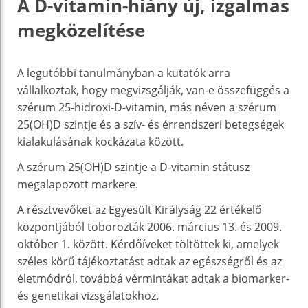
A D-vitamin-hiány új, izgalmas
megközelítése
A legutóbbi tanulmányban a kutatók arra
vállalkoztak, hogy megvizsgálják, van-e összefüggés a
szérum 25-hidroxi-D-vitamin, más néven a szérum
25(OH)D szintje és a szív- és érrendszeri betegségek
kialakulásának kockázata között.
A szérum 25(OH)D szintje a D-vitamin státusz
megalapozott markere.
A résztvevőket az Egyesült Királyság 22 értékelő
központjából toborozták 2006. március 13. és 2009.
október 1. között. Kérdőíveket töltöttek ki, amelyek
széles körű tájékoztatást adtak az egészségről és az
életmódról, továbbá vérmintákat adtak a biomarker-
és genetikai vizsgálatokhoz.