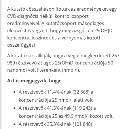
A kutatók összehasonlították az eredményeket egy
CVD-diagnózis nélküli kontrollcsoport
eredményeivel. A kutatócsoport másodlagos
elemzést is végzett, hogy megvizsgálja a 25(OH)D
koncentrációszintek és a vérnyomás közötti
összefüggést.
A kutatók azt állítják, hogy a végül megkérdezett 267
980 résztvevő átlagos 25(OH)D koncentrációja 50
nanomol volt literenként (nmol/l).
Azt is megjegyzik, hogy:
A résztvevők 11,4%-ának (32 868) a
koncentrációja 25 nmol/l alatt volt
A résztvevők 41,3%-ának (119 243) a
koncentrációja 25 és 49,9 nmol/l között volt.
A résztvevők 35,3%-ának (101 848)