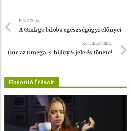
Előző Cikk:
A Ginkgo biloba egészségügyi előnyei
Következő Cikk:
Íme az Omega-3-hiány 5 jele és tünete!
Hasonló Írások