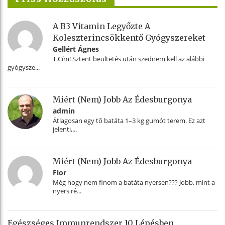
A B3 Vitamin Legyőzte A
Koleszterincsökkentő Gyógyszereket
Gellért Ágnes
T.Cím! Sztent beültetés után szednem kell az alábbi
gyógysze...
Miért (nem) Jobb Az Édesburgonya
admin
Átlagosan egy tő batáta 1–3 kg gumót terem. Ez azt
jelenti,...
Miért (nem) Jobb Az Édesburgonya
Flor
Még hogy nem finom a batáta nyersen??? Jobb, mint a
nyers ré...
Egészséges Immunrendszer 10 Lépésben