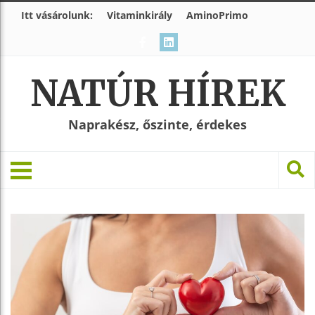
Itt vásárolunk:
Vitaminkirály
AminoPrimo
NATÚR HÍREK
Naprakész, őszinte, érdekes