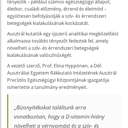
tényezők – például számos egészségügyi állapot,
életkor, családi előzmény, étrend és életmód –
együttesen befolyásolják a szív- és érrendszeri
betegségek kialakulásának kockázatát.
Ausztrál kutatók egy újszerű analitikai megközelítést
alkalmazva további tényezőt fedeztek fel, amely
növelheti a szív- és érrendszeri betegségek
kialakulásának valószínűségét.
A vezető szerző, Prof. Elina Hyppönen, a Dél-
Ausztráliai Egyetem Rákkutató Intézetének Ausztrál
Precíziós Egészségügyi Központjának igazgatója
ismertette a tanulmány eredményeit.
„Bizonyítékokat találtunk arra
vonatkozóan, hogy a D-vitamin-hiány
növelheti a vérnyomást és a szív- és