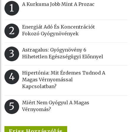
A Kurkuma Jobb Mint A Prozac
1
Energiát Adó És Koncentrációt
2
Fokozó Gyógynövények
Astragalus: Gyógynövény 6
3
Hihetetlen Egészségügyi Előnnyel
Hipertónia: Mit Érdemes Tudnod A
4
Magas Vérnyomással
Kapcsolatban?
Miért Nem Gyógyul A Magas
5
Vérnyomás?
Friss Hozzászólás