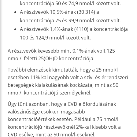
koncentrációja 50 és 74,9 nmol/l között volt.
A résztvevők 10,5%-ának (30 314) a
koncentrációja 75 és 99,9 nmol/l között volt.
A résztvevők 1,4%-ának (4110) a koncentrációja
100 és 124,9 nmol/l között volt.
A résztvevők kevesebb mint 0,1%-ának volt 125
nmol/l feletti 25(OH)D koncentrációja.
További elemzések kimutatták, hogy a 25 nmol/l
esetében 11%-kal nagyobb volt a szív- és érrendszeri
betegségek kialakulásának kockázata, mint az 50
nmol/l koncentrációjú személyeknél.
Úgy tűnt azonban, hogy a CVD előfordulásának
valószínűsége csökken magasabb
koncentrációértékek esetén. Például a 75 nmol/l
koncentrációjú résztvevőknél 2%-kal kisebb volt a
CVD esélye, mint az 50 nmol/l-eseknél.