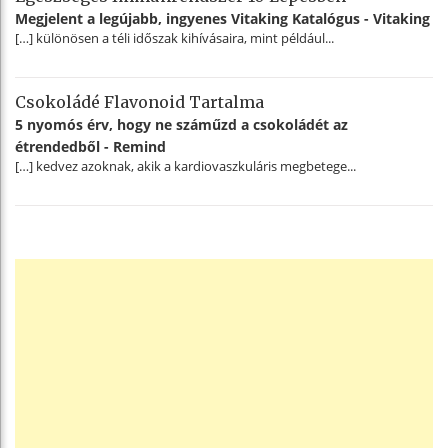
Megjelent a legújabb, ingyenes Vitaking Katalógus - Vitaking
[…] különösen a téli időszak kihívásaira, mint például...
Csokoládé Flavonoid Tartalma
5 nyomós érv, hogy ne száműzd a csokoládét az
étrendedből - Remind
[…] kedvez azoknak, akik a kardiovaszkuláris megbetege...