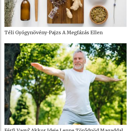
Téli Gyógynövény-Pajzs A Megfázás Ellen
Férfi Vagy? Akkor Ideje Lenne Törődnöd Magaddal