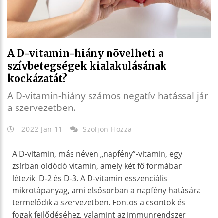
A D-vitamin-hiány növelheti a
szívbetegségek kialakulásának
kockázatát?
A D-vitamin-hiány számos negatív hatással jár
a szervezetben.
2022 Jan 11
Szóljon Hozzá
A D-vitamin, más néven „napfény”-vitamin, egy
zsírban oldódó vitamin, amely két fő formában
létezik: D-2 és D-3. A D-vitamin esszenciális
mikrotápanyag, ami elsősorban a napfény hatására
termelődik a szervezetben. Fontos a csontok és
fogak fejlődéséhez, valamint az immunrendszer