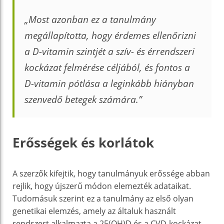
„Most azonban ez a tanulmány
megállapította, hogy érdemes ellenőrizni
a D-vitamin szintjét a szív- és érrendszeri
kockázat felmérése céljából, és fontos a
D-vitamin pótlása a leginkább hiányban
szenvedő betegek számára.”
Erősségek és korlátok
A szerzők kifejtik, hogy tanulmányuk erőssége abban
rejlik, hogy újszerű módon elemezték adataikat.
Tudomásuk szerint ez a tanulmány az első olyan
genetikai elemzés, amely az általuk használt
rendszert alkalmazta a 25(OH)D és a CVD-kockázat