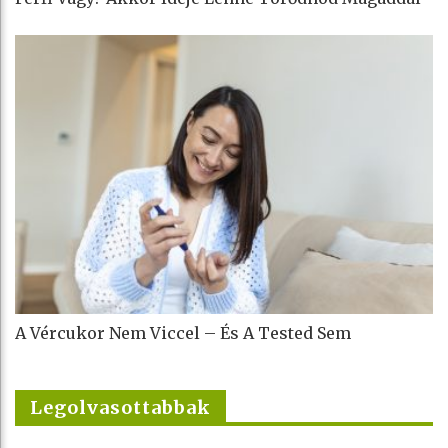
A Vércukor Nem Viccel – És A Tested Sem
Legolvasottabbak