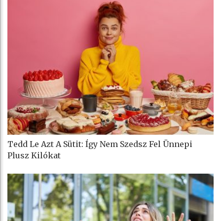
Tedd Le Azt A Sütit: Így Nem Szedsz Fel Ünnepi
Plusz Kilókat