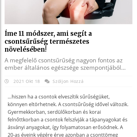
Íme 11 módszer, ami segít a
csontsűrűség természetes
növelésében!
A megfelelő csontsűrűség nagyon fontos az
ember általános egészsége szempontjából...
2021 Okt 18
Szóljon Hozzá
…hiszen ha a csontok elveszítik sűrűségüket,
könnyen eltörhetnek. A csontsűrűség idővel változik.
Gyermekkorban, serdülőkorban és korai
felnőttkorban a csontok felszívják a tápanyagokat és
ásványi anyagokat, így folyamatosan erősödnek. A
20-as éveink végére érve azonban a csonttömeg