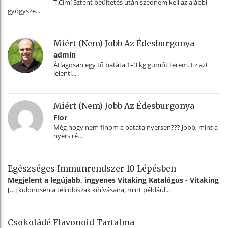
T.Cím! Sztent beültetés után szednem kell az alábbi
gyógysze...
Miért (nem) Jobb Az Édesburgonya
admin
Átlagosan egy tő batáta 1–3 kg gumót terem. Ez azt
jelenti,...
Miért (nem) Jobb Az Édesburgonya
Flor
Még hogy nem finom a batáta nyersen??? Jobb, mint a
nyers ré...
Egészséges Immunrendszer 10 Lépésben
Megjelent a legújabb, ingyenes Vitaking Katalógus - Vitaking
[…] különösen a téli időszak kihívásaira, mint például...
Csokoládé Flavonoid Tartalma