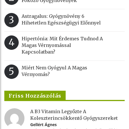
Fokozó Gyógynövények
Astragalus: Gyógynövény 6
3
Hihetetlen Egészségügyi Előnnyel
Hipertónia: Mit Érdemes Tudnod A
4
Magas Vérnyomással
Kapcsolatban?
Miért Nem Gyógyul A Magas
5
Vérnyomás?
Friss Hozzászólás
A B3 Vitamin Legyőzte A
Koleszterincsökkentő Gyógyszereket
Gellért Ágnes