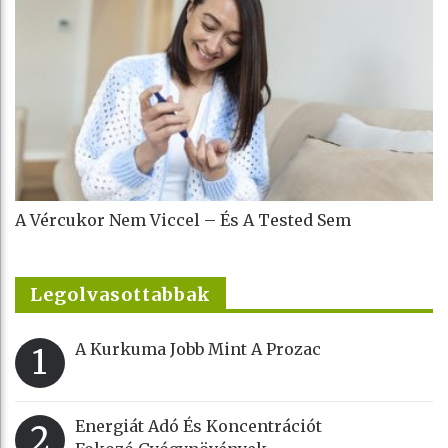
A Vércukor Nem Viccel – És A Tested Sem
Legolvasottabbak
A Kurkuma Jobb Mint A Prozac
1
Energiát Adó És Koncentrációt
2