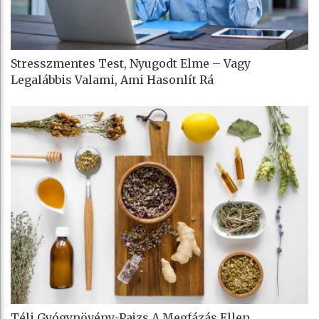
Stresszmentes Test, Nyugodt Elme – Vagy
Legalábbis Valami, Ami Hasonlít Rá
Téli Gyógynövény-Pajzs A Megfázás Ellen