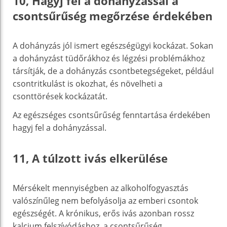
10, Hagyj fel a dohányzással a
csontsűrűség megőrzése érdekében
A dohányzás jól ismert egészségügyi kockázat. Sokan
a dohányzást tüdőrákhoz és légzési problémákhoz
társítják, de a dohányzás csontbetegségeket, például
csontritkulást is okozhat, és növelheti a
csonttörések kockázatát.
Az egészséges csontsűrűség fenntartása érdekében
hagyj fel a dohányzással.
11, A túlzott ivás elkerülése
Mérsékelt mennyiségben az alkoholfogyasztás
valószínűleg nem befolyásolja az emberi csontok
egészségét. A krónikus, erős ivás azonban rossz
kalcium felszívódáshoz, a csontsűrűség