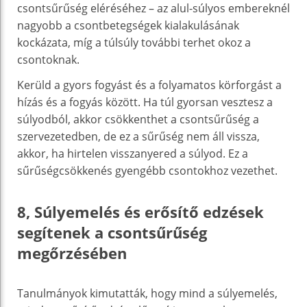
csontsűrűség eléréséhez – az alul-súlyos embereknél
nagyobb a csontbetegségek kialakulásának
kockázata, míg a túlsúly további terhet okoz a
csontoknak.
Kerüld a gyors fogyást és a folyamatos körforgást a
hízás és a fogyás között. Ha túl gyorsan vesztesz a
súlyodból, akkor csökkenthet a csontsűrűség a
szervezetedben, de ez a sűrűség nem áll vissza,
akkor, ha hirtelen visszanyered a súlyod. Ez a
sűrűségcsökkenés gyengébb csontokhoz vezethet.
8, Súlyemelés és erősítő edzések
segítenek a csontsűrűség
megőrzésében
Tanulmányok kimutatták, hogy mind a súlyemelés,