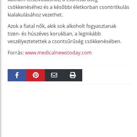
csökkenéséhez és a későbbi életkorban csontritkulás
kialakulásához vezethet.
Azok a fiatal nők, akik sok alkoholt fogyasztanak
tizen- és húszéves korukban, a leginkább
veszélyeztetettek a csontsűrűség csökkenésében.
Forrás:
www.medicalnewstoday.com
Faceboo
Pinteres
Email
Print
k
t