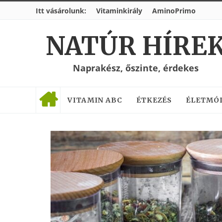
Itt vásárolunk:
Vitaminkirály
AminoPrimo
NATÚR HÍRE
Naprakész, őszinte, érdekes
VITAMIN ABC
ÉTKEZÉS
ÉLETMÓ