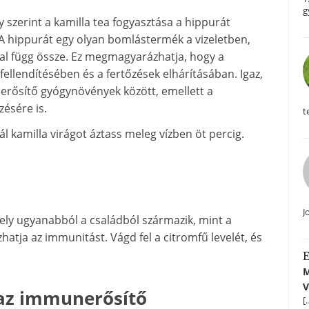
g
 szerint a kamilla tea fogyasztása a hippurát
. A hippurát egy olyan bomlástermék a vizeletben,
sal függ össze. Ez megmagyarázhatja, hogy a
ellendítésében és a fertőzések elhárításában. Igaz,
nerősítő gyógynövények között, emellett a
zésére is.
t
 kamilla virágot áztass meleg vízben öt percig.
J
ely ugyanabból a családból származik, mint a
atja az immunitást. Vágd fel a citromfű levelét, és
E
M
V
 az immunerősítő
[