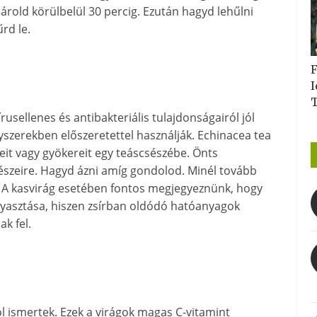
árold körülbelül 30 percig. Ezután hagyd lehűlni
űrd le.
F
I
usellenes és antibakteriális tulajdonságairól jól
yszerekben előszeretettel használják. Echinacea tea
leit vagy gyökereit egy teáscsészébe. Önts
 részeire. Hagyd ázni amíg gondolod. Minél tovább
. A kasvirág esetében fontos megjegyeznünk, hogy
yasztása, hiszen zsírban oldódó hatóanyagok
k fel.
ól ismertek. Ezek a virágok magas C-vitamint