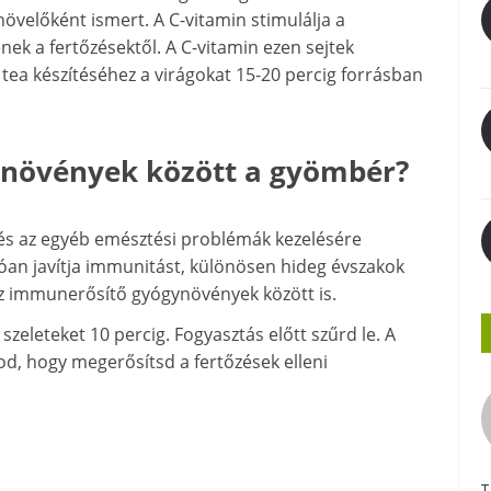
övelőként ismert. A C-vitamin stimulálja a
ek a fertőzésektől. A C-vitamin ezen sejtek
tea készítéséhez a virágokat 15-20 percig forrásban
ynövények között a gyömbér?
s az egyéb emésztési problémák kezelésére
lóan javítja immunitást, különösen hideg évszakok
t az immunerősítő gyógynövények között is.
eleteket 10 percig. Fogyasztás előtt szűrd le. A
od, hogy megerősítsd a fertőzések elleni
T