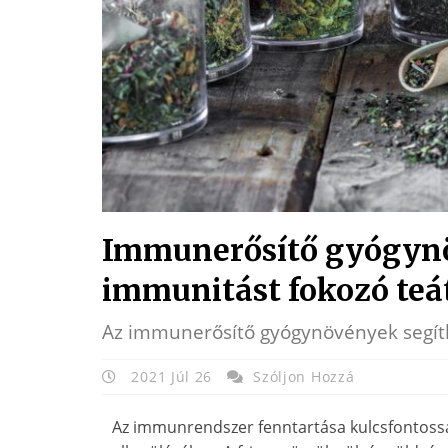
Immunerősítő gyógyn
immunitást fokozó teát
Az immunerősítő gyógynövények segít
2021 Júl 26
Szóljon Hozzá
Az immunrendszer fenntartása kulcsfontoss