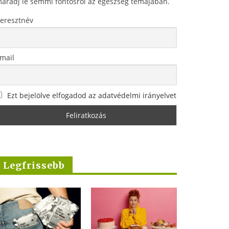
aradj le semmi fontosról az egészség témájában.
eresztnév
mail
Ezt bejelölve elfogadod az adatvédelmi irányelvet
Legfrissebb