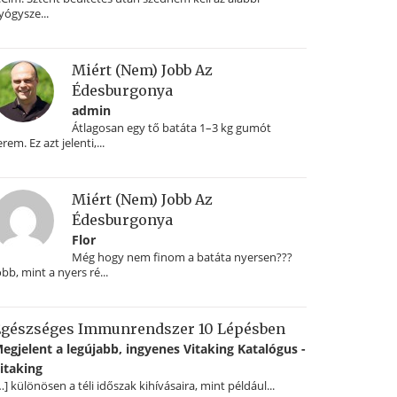
yógysze...
Miért (nem) Jobb Az
Édesburgonya
admin
Átlagosan egy tő batáta 1–3 kg gumót
erem. Ez azt jelenti,...
Miért (nem) Jobb Az
Édesburgonya
Flor
Még hogy nem finom a batáta nyersen???
obb, mint a nyers ré...
gészséges Immunrendszer 10 Lépésben
egjelent a legújabb, ingyenes Vitaking Katalógus -
itaking
…] különösen a téli időszak kihívásaira, mint például...