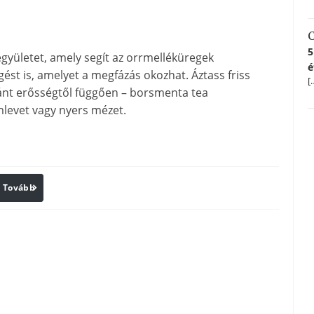
C
5
gyületet, amely segít az orrmelléküregek
é
gést is, amelyet a megfázás okozhat. Áztass friss
[
vánt erősségtől függően – borsmenta tea
mlevet vagy nyers mézet.
Tovább
Print