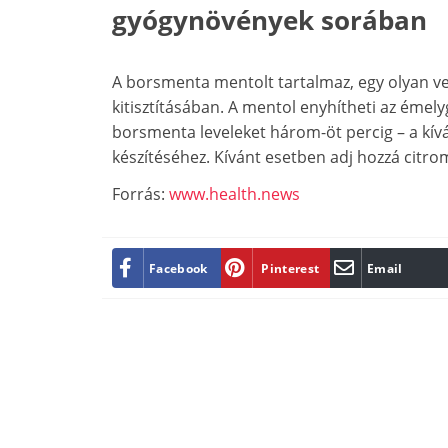
gyógynövények sorában
A borsmenta mentolt tartalmaz, egy olyan ve
kitisztításában. A mentol enyhítheti az émely
borsmenta leveleket három-öt percig – a kí
készítéséhez. Kívánt esetben adj hozzá citro
Forrás:
www.health.news
Facebook
Pinterest
Email