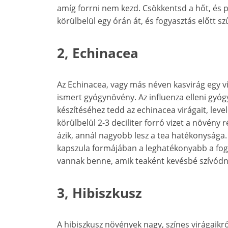
amíg forrni nem kezd. Csökkentsd a hőt, és p
körülbelül egy órán át, és fogyasztás előtt sz
2, Echinacea
Az Echinacea, vagy más néven kasvirág egy vír
ismert gyógynövény. Az influenza elleni gyóg
készítéséhez tedd az echinacea virágait, leve
körülbelül 2-3 deciliter forró vizet a növény
ázik, annál nagyobb lesz a tea hatékonysága
kapszula formájában a leghatékonyabb a fog
vannak benne, amik teaként kevésbé szívódna
3, Hibiszkusz
A hibiszkusz növények nagy, színes virágaikr