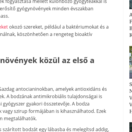
ek fogyasztása mellett különböző gyógyteákkal is
erősítő gyógynövények minden évszakban
ass.
F
eket
okozó szereket, például a baktériumokat és a
B
ínálnak, köszönhetően a rengeteg bioaktív
K
növények közül az első a
S
 Gazdag antocianinokban, amelyek antioxidáns és
N
k. A bodzának antimikrobiális tulajdonságai is
V
ni gyógyszer gyakori összetevője. A bodza
V
ők vagy szirup formájában is kihasználhatod. Ezek
H
n megtalálhatók.
és szárított bodzát egy lábasba és melegítsd addig,