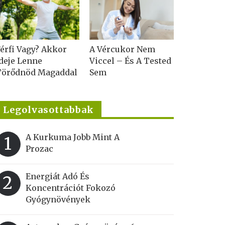
érfi Vagy? Akkor
A Vércukor Nem
deje Lenne
Viccel – És A Tested
Törődnöd Magaddal
Sem
Legolvasottabbak
A Kurkuma Jobb Mint A
1
Prozac
Energiát Adó És
2
Koncentrációt Fokozó
Gyógynövények