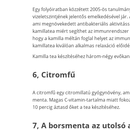
Egy folyóiratban közzétett 2005-ös tanulmány
vizeletszintjének jelentős emelkedésével jár
ami megnövekedett antibakteriális aktivitás
kamillatea miért segíthet az immunrendszer f
hogy a kamilla méltán foglal helyet az immu
kamillatea kiválóan alkalmas relaxáció előidé
Kamilla tea készítéséhez három-négy evőkanál
6, Citromfű
A citromfű egy citromillatú gyógynövény, am
menta. Magas C-vitamin-tartalma miatt fokozh
10 percig áztasd őket a tea készítéséhez.
7, A borsmenta az utolsó