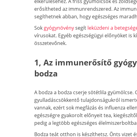
elkerüléséhez. A friss gyümölcsök és zöldség
erősítheted az immunrendszered. Az immun
segíthetnek abban, hogy egészséges maradh
Sok
gyógynövény
segít
leküzdeni a betegség
vírusokat. Egyéb egészségügyi előnyöket is k
összetevőnek.
1, Az immunerősítő gyógy
bodza
A bodza a bodza cserje sötétlila gyümölcse.
gyulladáscsökkentő tulajdonságukról ismerte
vannak, ezért sok megfázás és influenza elle
egészségre gyakorolt előnyeit tea, kiegészít
pedig a legtöbb egészséges élelmiszerboltba
Bodza teát otthon is készíthetsz. Önts vizet 