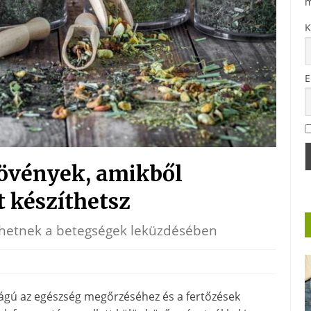
m
K
E
övények, amikből
 készíthetsz
hetnek a betegségek leküzdésében
ágú az egészség megőrzéséhez és a fertőzések