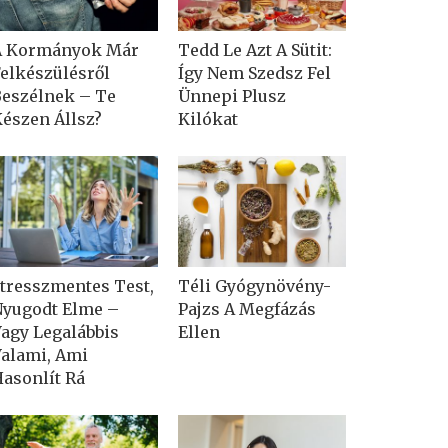
A Kormányok Már
Tedd Le Azt A Sütit:
elkészülésről
Így Nem Szedsz Fel
eszélnek – Te
Ünnepi Plusz
észen Állsz?
Kilókat
tresszmentes Test,
Téli Gyógynövény-
yugodt Elme –
Pajzs A Megfázás
agy Legalábbis
Ellen
alami, Ami
asonlít Rá