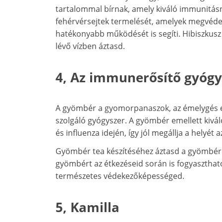
tartalommal bírnak, amely kiváló immunitásn
fehérvérsejtek termelését, amelyek megvéden
hatékonyabb működését is segíti. Hibiszkusz 
lévő vízben áztasd.
4, Az immunerősítő gyóg
A gyömbér a gyomorpanaszok, az émelygés é
szolgáló gyógyszer. A gyömbér emellett kivá
és influenza idején, így jól megállja a helyé
Gyömbér tea készítéséhez áztasd a gyömbér sz
gyömbért az étkezéseid során is fogyaszthat
természetes védekezőképességed.
5, Kamilla