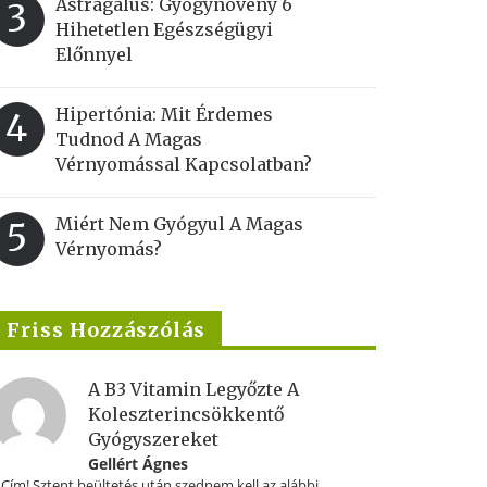
Astragalus: Gyógynövény 6
3
Hihetetlen Egészségügyi
Előnnyel
Hipertónia: Mit Érdemes
4
Tudnod A Magas
Vérnyomással Kapcsolatban?
Miért Nem Gyógyul A Magas
5
Vérnyomás?
Friss Hozzászólás
A B3 Vitamin Legyőzte A
Koleszterincsökkentő
Gyógyszereket
Gellért Ágnes
.Cím! Sztent beültetés után szednem kell az alábbi