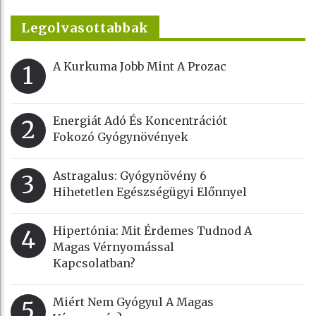
Legolvasottabbak
A Kurkuma Jobb Mint A Prozac
1
Energiát Adó És Koncentrációt
2
Fokozó Gyógynövények
Astragalus: Gyógynövény 6
3
Hihetetlen Egészségügyi Előnnyel
Hipertónia: Mit Érdemes Tudnod A
4
Magas Vérnyomással
Kapcsolatban?
Miért Nem Gyógyul A Magas
5