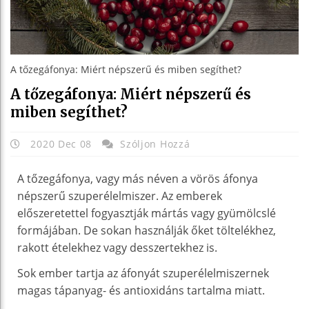
A tőzegáfonya: Miért népszerű és miben segíthet?
A tőzegáfonya: Miért népszerű és
miben segíthet?
2020 Dec 08
Szóljon Hozzá
A tőzegáfonya, vagy más néven a vörös áfonya
népszerű szuperélelmiszer. Az emberek
előszeretettel fogyasztják mártás vagy gyümölcslé
formájában. De sokan használják őket töltelékhez,
rakott ételekhez vagy desszertekhez is.
Sok ember tartja az áfonyát szuperélelmiszernek
magas tápanyag- és antioxidáns tartalma miatt.