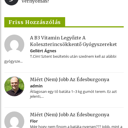
Vérnyomás?
Friss Hozzászólás
A B3 Vitamin Legyőzte A
Koleszterincsökkentő Gyógyszereket
Gellért Ágnes
T.Cím! Sztent beültetés után szednem kell az alábbi
gyógysze...
Miért (nem) Jobb Az Édesburgonya
admin
Átlagosan egy tő batáta 1–3 kg gumót terem. Ez azt
jelenti,...
Miért (nem) Jobb Az Édesburgonya
Flor
Még hogy nem finom a batáta nyersen??? Jobb, mint a