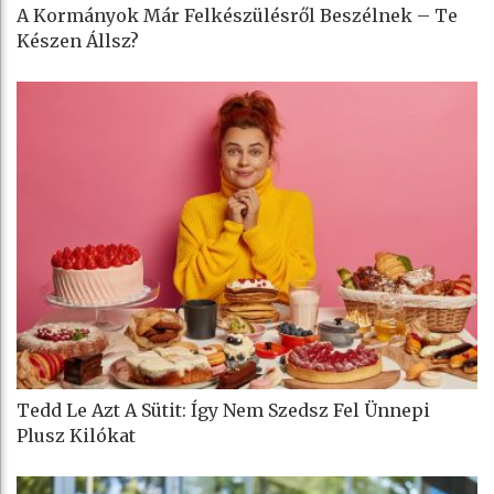
A Kormányok Már Felkészülésről Beszélnek – Te
Készen Állsz?
Tedd Le Azt A Sütit: Így Nem Szedsz Fel Ünnepi
Plusz Kilókat