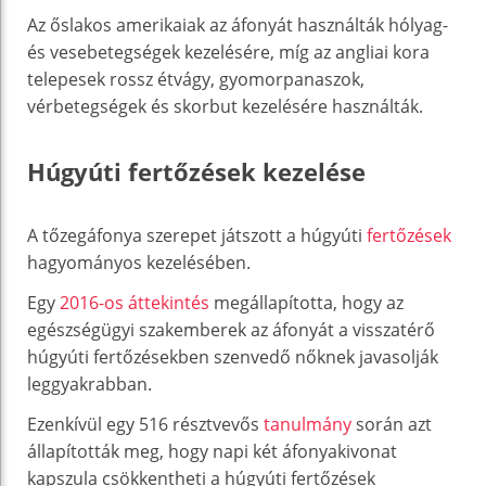
Az őslakos amerikaiak az áfonyát használták hólyag-
és vesebetegségek kezelésére, míg az angliai kora
telepesek rossz étvágy, gyomorpanaszok,
vérbetegségek és skorbut kezelésére használták.
Húgyúti fertőzések kezelése
A tőzegáfonya szerepet játszott a húgyúti
fertőzések
hagyományos kezelésében.
Egy
2016-os áttekintés
megállapította, hogy az
egészségügyi szakemberek az áfonyát a visszatérő
húgyúti fertőzésekben szenvedő nőknek javasolják
leggyakrabban.
Ezenkívül egy 516 résztvevős
tanulmány
során azt
állapították meg, hogy napi két áfonyakivonat
kapszula csökkentheti a húgyúti fertőzések