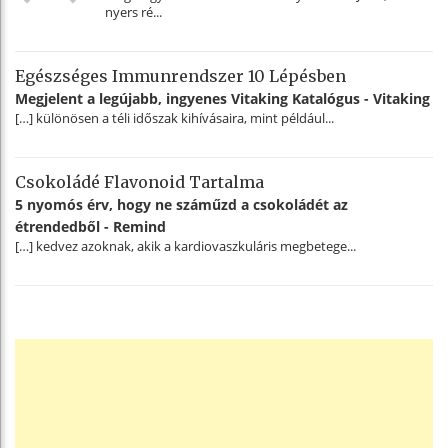
nyers ré...
Egészséges Immunrendszer 10 Lépésben
Megjelent a legújabb, ingyenes Vitaking Katalógus - Vitaking
[…] különösen a téli időszak kihívásaira, mint például...
Csokoládé Flavonoid Tartalma
5 nyomós érv, hogy ne száműzd a csokoládét az
étrendedből - Remind
[…] kedvez azoknak, akik a kardiovaszkuláris megbetege...