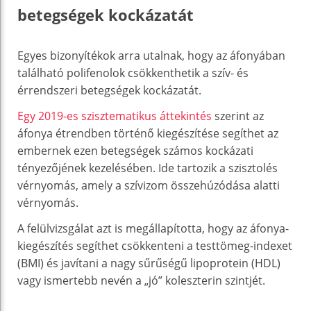
betegségek kockázatát
Egyes bizonyítékok arra utalnak, hogy az áfonyában
található polifenolok csökkenthetik a szív- és
érrendszeri betegségek kockázatát.
Egy 2019-es szisztematikus áttekintés
szerint az
áfonya étrendben történő kiegészítése segíthet az
embernek ezen betegségek számos kockázati
tényezőjének kezelésében. Ide tartozik a szisztolés
vérnyomás, amely a szívizom összehúzódása alatti
vérnyomás.
A felülvizsgálat azt is megállapította, hogy az áfonya-
kiegészítés segíthet csökkenteni a testtömeg-indexet
(BMI) és javítani a nagy sűrűségű lipoprotein (HDL)
vagy ismertebb nevén a „jó” koleszterin szintjét.