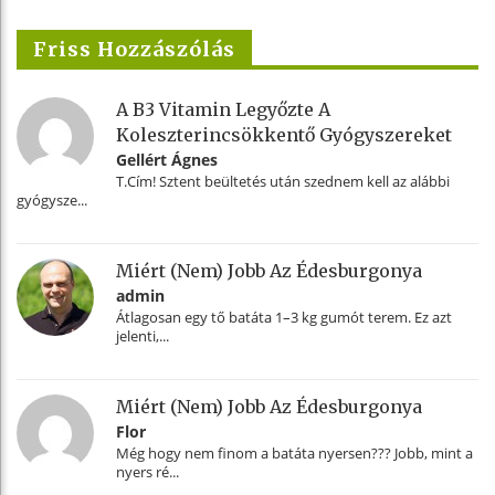
Friss Hozzászólás
A B3 Vitamin Legyőzte A
Koleszterincsökkentő Gyógyszereket
Gellért Ágnes
T.Cím! Sztent beültetés után szednem kell az alábbi
gyógysze...
Miért (nem) Jobb Az Édesburgonya
admin
Átlagosan egy tő batáta 1–3 kg gumót terem. Ez azt
jelenti,...
Miért (nem) Jobb Az Édesburgonya
Flor
Még hogy nem finom a batáta nyersen??? Jobb, mint a
nyers ré...