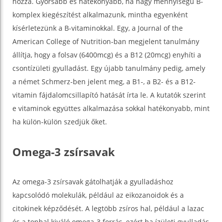
hozzá. Gyorsabb és hatékonyabb, ha nagy mennyiségű B-
komplex kiegészítést alkalmazunk, mintha egyenként
kísérletezünk a B-vitaminokkal. Egy, a Journal of the
American College of Nutrition-ban megjelent tanulmány
állítja, hogy a folsav (6400mcg) és a B12 (20mcg) enyhíti a
csontízületi gyulladást. Egy újabb tanulmány pedig, amely
a német Schmerz-ben jelent meg, a B1-, a B2- és a B12-
vitamin fájdalomcsillapító hatását írta le. A kutatók szerint
e vitaminok együttes alkalmazása sokkal hatékonyabb, mint
ha külön-külön szedjük őket.
Omega-3 zsírsavak
Az omega-3 zsírsavak gátolhatják a gyulladáshoz
kapcsolódó molekulák, például az eikozanoidok és a
citokinek képződését. A legtöbb zsíros hal, például a lazac
és a tonhal kiváló omega-3 forrás, ezért ha ízületi gyulladás