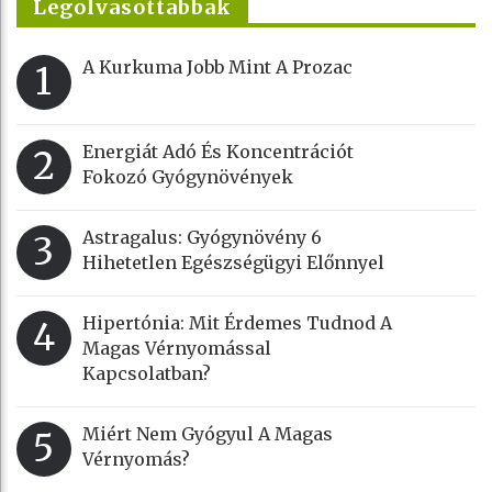
Legolvasottabbak
A Kurkuma Jobb Mint A Prozac
1
Energiát Adó És Koncentrációt
2
Fokozó Gyógynövények
Astragalus: Gyógynövény 6
3
Hihetetlen Egészségügyi Előnnyel
Hipertónia: Mit Érdemes Tudnod A
4
Magas Vérnyomással
Kapcsolatban?
Miért Nem Gyógyul A Magas
5
Vérnyomás?