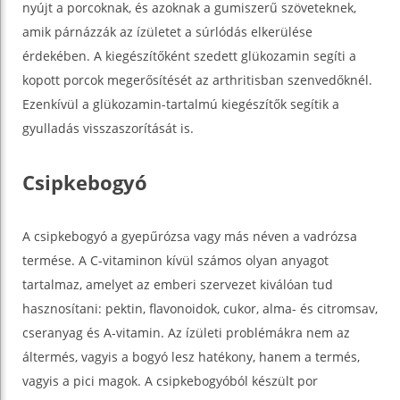
nyújt a porcoknak, és azoknak a gumiszerű szöveteknek,
amik párnázzák az ízületet a súrlódás elkerülése
érdekében. A kiegészítőként szedett glükozamin segíti a
kopott porcok megerősítését az arthritisban szenvedőknél.
Ezenkívül a glükozamin-tartalmú kiegészítők segítik a
gyulladás visszaszorítását is.
Csipkebogyó
A csipkebogyó a gyepűrózsa vagy más néven a vadrózsa
termése. A C-vitaminon kívül számos olyan anyagot
tartalmaz, amelyet az emberi szervezet kiválóan tud
hasznosítani: pektin, flavonoidok, cukor, alma- és citromsav,
cseranyag és A-vitamin. Az ízületi problémákra nem az
áltermés, vagyis a bogyó lesz hatékony, hanem a termés,
vagyis a pici magok. A csipkebogyóból készült por