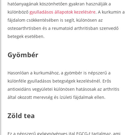
hatóanyagának köszönhetően gyakran használják a
különböző
gyulladásos állapotok kezelésére
. A kurkumin a
fájdalom csökkentésében is segít, különösen az
osteoarthrtisben és a reumatoid arthritisban szenvedő
betegek esetében.
Gyömbér
Hasonlóan a kurkumához, a gyömbér is népszerű a
különféle gyulladásos betegségek kezelésénél. Erős
antioxidáns vegyületei különösen hatásosak az arthritis
által okozott merevség és ízületi fájdalmak ellen.
Zöld tea
Ez a népszerű gyógynövényes ital EGCG-t tartalmaz, ami