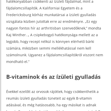
hatékonyabban csökkenti az ízületi fájdalmat, mint a
fájdalomcsillapítók. A Kaliforniai Egyetem és a
Fredericksburg kórház munkatársai a ízületi gyulladás
vizsgálata közben jutottak erre az eredményre. „Ez egy
nagyon fontos hír az arthritisban szenvedőknek,” mondta
Kaj Winther. „ A csipkebogyó hatékonysága mellett az a
legjobb, hogy recept nélkül is könnyen elérhető bárki
számára, miközben semmi mellékhatással nem kell
számolnunk. Ugyanez a fájdalomcsillapítókról viszont nem
mondható el.”
B-vitaminok és az ízületi gyulladás
Évekkel ezelőtt az orvosok rájöttek, hogy csökkenthetik a
reumás ízületi gyulladás tüneteit az egyik B-vitamin
adásával, és még hatásosabb, ha egy másikat is adnak