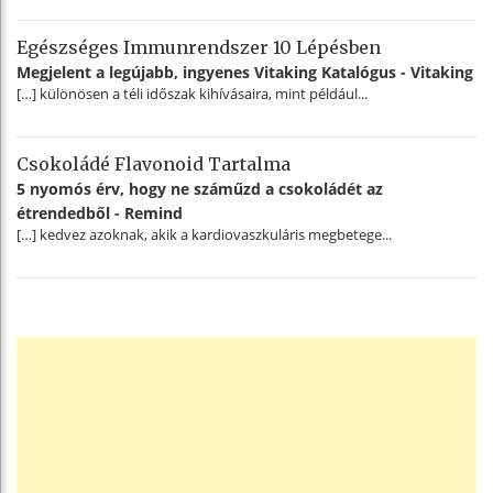
Egészséges Immunrendszer 10 Lépésben
Megjelent a legújabb, ingyenes Vitaking Katalógus - Vitaking
[…] különösen a téli időszak kihívásaira, mint például...
Csokoládé Flavonoid Tartalma
5 nyomós érv, hogy ne száműzd a csokoládét az
étrendedből - Remind
[…] kedvez azoknak, akik a kardiovaszkuláris megbetege...