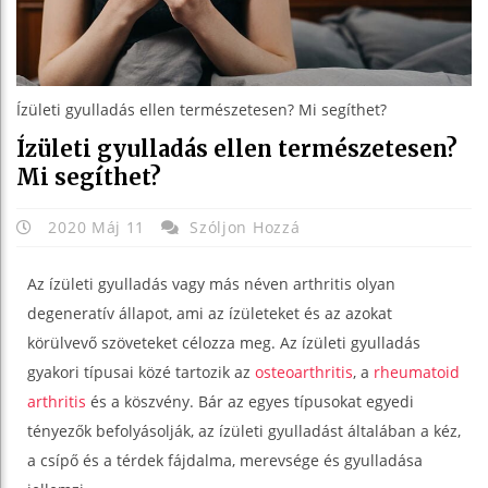
Ízületi gyulladás ellen természetesen? Mi segíthet?
Ízületi gyulladás ellen természetesen?
Mi segíthet?
2020 Máj 11
Szóljon Hozzá
Az ízületi gyulladás vagy más néven arthritis olyan
degeneratív állapot, ami az ízületeket és az azokat
körülvevő szöveteket célozza meg. Az ízületi gyulladás
gyakori típusai közé tartozik az
osteoarthritis
, a
rheumatoid
arthritis
és a köszvény. Bár az egyes típusokat egyedi
tényezők befolyásolják, az ízületi gyulladást általában a kéz,
a csípő és a térdek fájdalma, merevsége és gyulladása