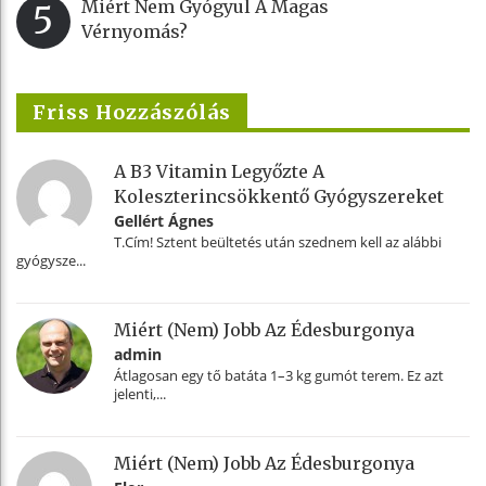
Miért Nem Gyógyul A Magas
5
Vérnyomás?
Friss Hozzászólás
A B3 Vitamin Legyőzte A
Koleszterincsökkentő Gyógyszereket
Gellért Ágnes
T.Cím! Sztent beültetés után szednem kell az alábbi
gyógysze...
Miért (nem) Jobb Az Édesburgonya
admin
Átlagosan egy tő batáta 1–3 kg gumót terem. Ez azt
jelenti,...
Miért (nem) Jobb Az Édesburgonya