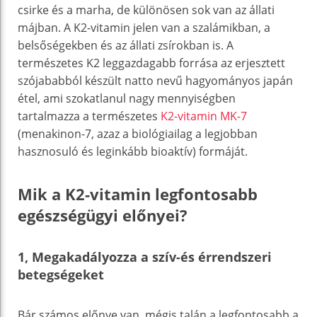
csirke és a marha, de különösen sok van az állati
májban. A K2-vitamin jelen van a szalámikban, a
belsőségekben és az állati zsírokban is. A
természetes K2 leggazdagabb forrása az erjesztett
szójababból készült natto nevű hagyományos japán
étel, ami szokatlanul nagy mennyiségben
tartalmazza a természetes
K2-vitamin MK-7
(menakinon-7, azaz a biológiailag a legjobban
hasznosuló és leginkább bioaktív) formáját.
Mik a K2-vitamin legfontosabb
egészségügyi előnyei?
1, Megakadályozza a szív-és érrendszeri
betegségeket
Bár számos előnye van, mégis talán a legfontosabb a