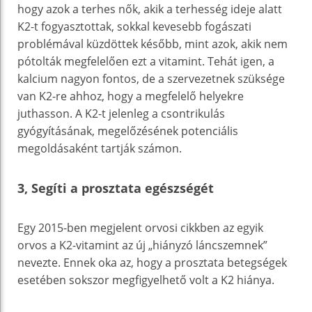
hogy azok a terhes nők, akik a terhesség ideje alatt
K2-t fogyasztottak, sokkal kevesebb fogászati
problémával küzdöttek később, mint azok, akik nem
pótolták megfelelően ezt a vitamint. Tehát igen, a
kalcium nagyon fontos, de a szervezetnek szüksége
van K2-re ahhoz, hogy a megfelelő helyekre
juthasson. A K2-t jelenleg a csontrikulás
gyógyításának, megelőzésének potenciális
megoldásaként tartják számon.
3, Segíti a prosztata egészségét
Egy 2015-ben megjelent orvosi cikkben az egyik
orvos a K2-vitamint az új „hiányzó láncszemnek”
nevezte. Ennek oka az, hogy a prosztata betegségek
esetében sokszor megfigyelhető volt a K2 hiánya.