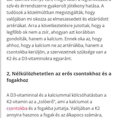
szív-és érrendszerre gyakorolt jótékony hatása. A
tudósok a közelmúltban megvizsgálták, hogy
valójában mi okozza az elmeszesedett és elzáródott
artériákat. Arra a következtetésre jutottak, hogy a
legfőbb ok nem a zsír, ahogyan azt korábban
gondolták, hanem a kalcium. Ennek oka az, hogy
ahhoz, hogy a kalcium ne az artériákba, hanem a
csontokba kerüljön, a szervezetnek szüksége van a
K2 és a D3-vitaminokra egyaránt.
2, Nélkülözhetetlen az erős csontokhoz és a
fogakhoz
A D3-vitaminnal és a kalciummal kölcsöhatásban a
K2-vitamin az a „tolóerő”, ami a kalciumot a
csontokba
és a fogakba juttatja. Valójában a K2
annyira hasznos a fogak és az álkapocs számára,