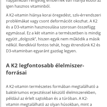
napjainkban rengeteg embernek van hiánya ebből az
igen hasznos vitaminból.
A K2-vitamin hiánya korai öregedést, szív-érrendszeri
problémákat vagy csont deformációt okozhat. A K2
és a D3-vitamin hasznosulása szorosan összefügg
egymással. Ez a két vitamin a természetben is mindig
együtt „dolgozik”, hiszen egyik nem működik a másik
nélkül. Rendkívül fontos tehát, hogy étrendünk K2 és
D3-vitaminban egyaránt gazdag legyen.
A K2 legfontosabb élelmiszer-
forrásai
A K2-vitamin természetes formában megtalálható a
baktériumos erjesztéssel készülő élelmiszerekben,
például az érlelt sajtokban és a túróban. A K2-
vitamin megtalálható az olyan húsokban, mint a