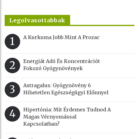
Legolvasottabbak
A Kurkuma Jobb Mint A Prozac
1
Energiát Adó És Koncentrációt
2
Fokozó Gyógynövények
Astragalus: Gyógynövény 6
3
Hihetetlen Egészségügyi Előnnyel
Hipertónia: Mit Érdemes Tudnod A
4
Magas Vérnyomással
Kapcsolatban?