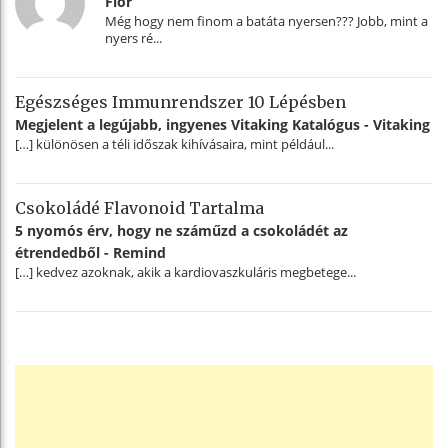
Flor
Még hogy nem finom a batáta nyersen??? Jobb, mint a
nyers ré...
Egészséges Immunrendszer 10 Lépésben
Megjelent a legújabb, ingyenes Vitaking Katalógus - Vitaking
[…] különösen a téli időszak kihívásaira, mint például...
Csokoládé Flavonoid Tartalma
5 nyomós érv, hogy ne száműzd a csokoládét az
étrendedből - Remind
[…] kedvez azoknak, akik a kardiovaszkuláris megbetege...