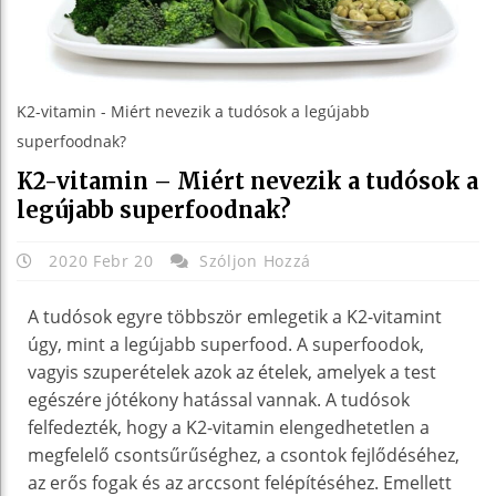
K2-vitamin - Miért nevezik a tudósok a legújabb
superfoodnak?
K2-vitamin – Miért nevezik a tudósok a
legújabb superfoodnak?
2020 Febr 20
Szóljon Hozzá
A tudósok egyre többször emlegetik a K2-vitamint
úgy, mint a legújabb superfood. A superfoodok,
vagyis szuperételek azok az ételek, amelyek a test
egészére jótékony hatással vannak. A tudósok
felfedezték, hogy a K2-vitamin elengedhetetlen a
megfelelő csontsűrűséghez, a csontok fejlődéséhez,
az erős fogak és az arccsont felépítéséhez. Emellett