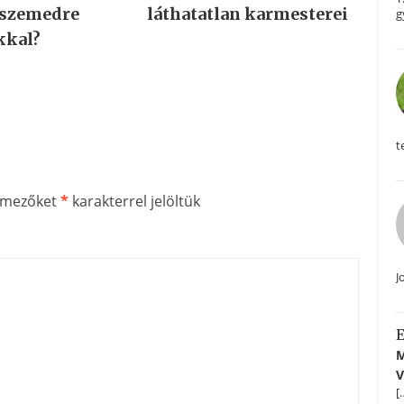
 szemedre
láthatatlan karmesterei
g
kkal?
t
ő mezőket
*
karakterrel jelöltük
J
E
M
V
[