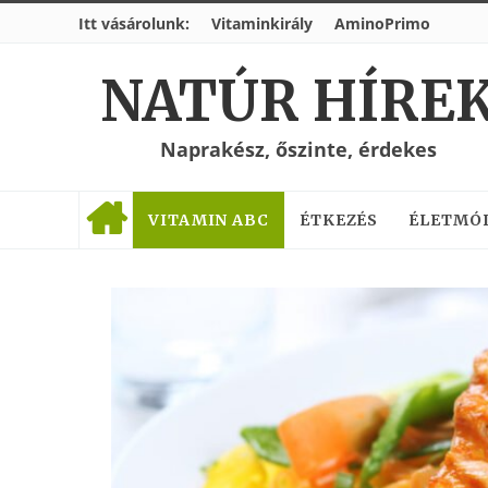
Itt vásárolunk:
Vitaminkirály
AminoPrimo
NATÚR HÍRE
Naprakész, őszinte, érdekes
VITAMIN ABC
ÉTKEZÉS
ÉLETMÓ