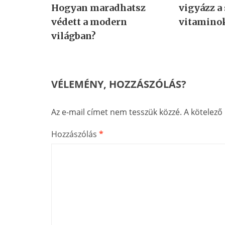
Hogyan maradhatsz
vigyázz a
védett a modern
vitamino
világban?
VÉLEMÉNY, HOZZÁSZÓLÁS?
Az e-mail címet nem tesszük közzé.
A kötelez
Hozzászólás
*