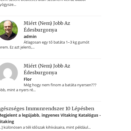
yógysze...
Miért (nem) Jobb Az
Édesburgonya
admin
Átlagosan egy tő batáta 1–3 kg gumót
erem. Ez azt jelenti,...
Miért (nem) Jobb Az
Édesburgonya
Flor
Még hogy nem finom a batáta nyersen???
obb, mint a nyers ré...
gészséges Immunrendszer 10 Lépésben
egjelent a legújabb, ingyenes Vitaking Katalógus -
itaking
…] különösen a téli időszak kihívásaira, mint például...