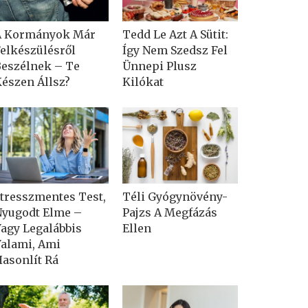
A Kormányok Már
Tedd Le Azt A Sütit:
elkészülésről
Így Nem Szedsz Fel
eszélnek – Te
Ünnepi Plusz
észen Állsz?
Kilókat
tresszmentes Test,
Téli Gyógynövény-
yugodt Elme –
Pajzs A Megfázás
agy Legalábbis
Ellen
alami, Ami
asonlít Rá