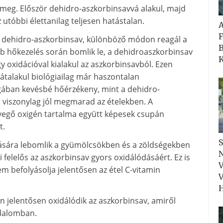
 meg. Először dehidro-aszkorbinsavvá alakul, majd
utóbbi élettanilag teljesen hatástalan.
F
 a dehidro-aszkorbinsav, különböző módon reagál a
B
bb hőkezelés során bomlik le, a dehidroaszkorbinsav
K
y oxidációval kialakul az aszkorbinsavból. Ezen
átalakul biológiailag már haszontalan
gában kevésbé hőérzékeny, mint a dehidro-
a viszonylag jól megmarad az ételekben. A
levegő oxigén tartalma együtt képesek csupán
t.
S
ására lebomlik a gyümölcsökben és a zöldségekben
N
felelős az aszkorbinsav gyors oxidálódásáért. Ez is
V
em befolyásolja jelentősen az étel C-vitamin
V
H
án jelentősen oxidálódik az aszkorbinsav, amiről
odalomban.