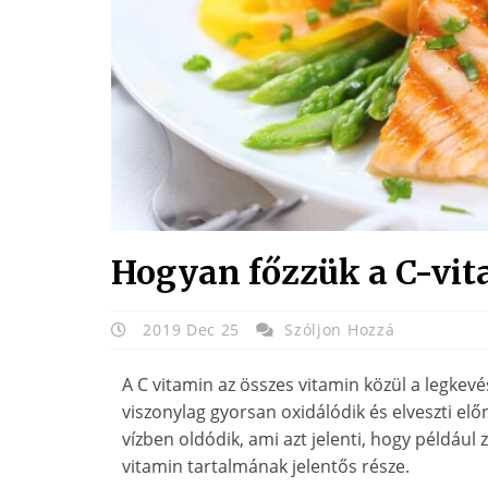
Hogyan főzzük a C-vit
2019 Dec 25
Szóljon Hozzá
A C vitamin az összes vitamin közül a legkev
viszonylag gyorsan oxidálódik és elveszti el
vízben oldódik, ami azt jelenti, hogy például
vitamin tartalmának jelentős része.