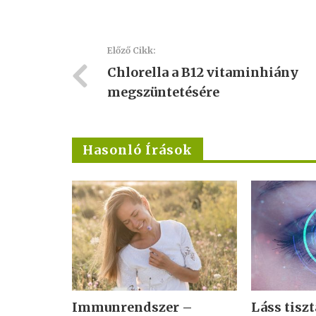
Előző Cikk:
Chlorella a B12 vitaminhiány
megszüntetésére
Hasonló Írások
Immunrendszer –
Láss tisz