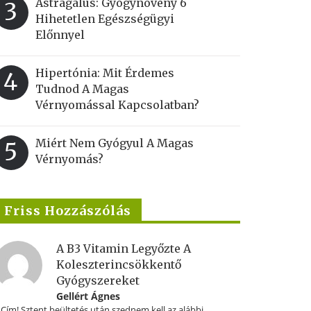
Astragalus: Gyógynövény 6
3
Hihetetlen Egészségügyi
Előnnyel
Hipertónia: Mit Érdemes
4
Tudnod A Magas
Vérnyomással Kapcsolatban?
Miért Nem Gyógyul A Magas
5
Vérnyomás?
Friss Hozzászólás
A B3 Vitamin Legyőzte A
Koleszterincsökkentő
Gyógyszereket
Gellért Ágnes
.Cím! Sztent beültetés után szednem kell az alábbi