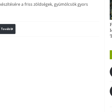
készítésére a friss zöldségek, gyümölcsök gyors
F
Tovább
Print
I