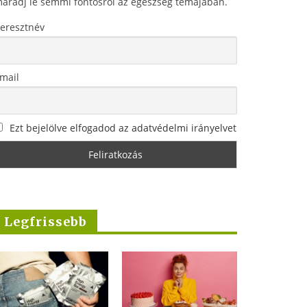
aradj le semmi fontosról az egészség témájában.
eresztnév
mail
Ezt bejelölve elfogadod az adatvédelmi irányelvet
Legfrissebb