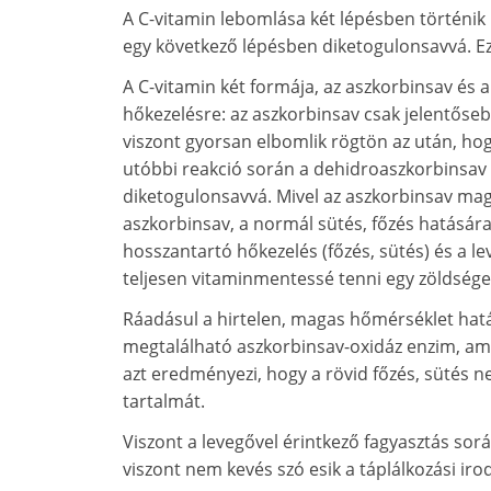
A C-vitamin lebomlása két lépésben történik
egy következő lépésben diketogulonsavvá. Ez 
A C-vitamin két formája, az aszkorbinsav és
hőkezelésre: az aszkorbinsav csak jelentőse
viszont gyorsan elbomlik rögtön az után, hog
utóbbi reakció során a dehidroaszkorbinsav 
diketogulonsavvá. Mivel az aszkorbinsav ma
aszkorbinsav, a normál sütés, főzés hatásár
hosszantartó hőkezelés (főzés, sütés) és a 
teljesen vitaminmentessé tenni egy zöldsége
Ráadásul a hirtelen, magas hőmérséklet hat
megtalálható aszkorbinsav-oxidáz enzim, ami 
azt eredményezi, hogy a rövid főzés, sütés n
tartalmát.
Viszont a levegővel érintkező fagyasztás sor
viszont nem kevés szó esik a táplálkozási ir