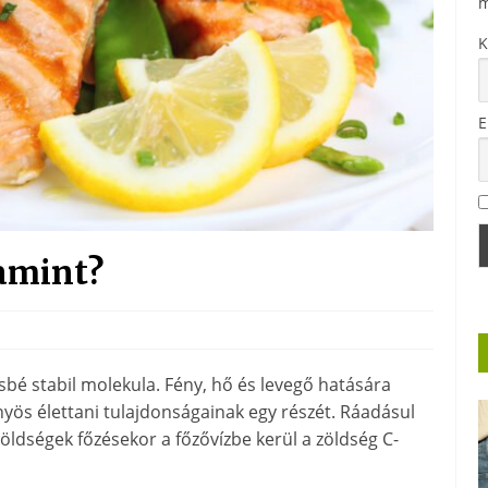
m
K
E
amint?
ésbé stabil molekula. Fény, hő és levegő hatására
őnyös élettani tulajdonságainak egy részét. Ráadásul
 zöldségek főzésekor a főzővízbe kerül a zöldség C-