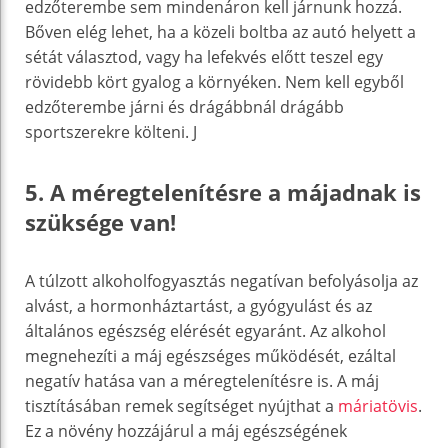
edzőterembe sem mindenáron kell járnunk hozzá.
Bőven elég lehet, ha a közeli boltba az autó helyett a
sétát választod, vagy ha lefekvés előtt teszel egy
rövidebb kört gyalog a környéken. Nem kell egyből
edzőterembe járni és drágábbnál drágább
sportszerekre költeni. J
5. A méregtelenítésre a májadnak is
szüksége van!
A túlzott alkoholfogyasztás negatívan befolyásolja az
alvást, a hormonháztartást, a gyógyulást és az
általános egészség elérését egyaránt. Az alkohol
megnehezíti a máj egészséges működését, ezáltal
negatív hatása van a méregtelenítésre is. A máj
tisztításában remek segítséget nyújthat a
máriatövis
.
Ez a növény hozzájárul a máj egészségének