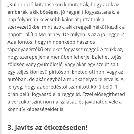
„Különböző kutatásokon kimutatták, hogy azok az
emberek, akik bőséges, jó reggelit fogyasztanak, a
nap folyamán kevesebb kalóriát juttatnak a
szervezetükbe, mint azok, akik reggeli nélkül kezdik a
napot”- állítja McLarney. De milyen is az a jó reggeli?
Az a fontos, hogy mindenképp hasznos
tápanyagértékű ételeket fogyassz reggel. A trükk az,
hogy szerepeljen a menüben fehérje. Ez lehet tojás,
zöldség vagy gyümölcslé, vagy akár egy szelet sajt
egy teljes kiőrlésű pirítóson. Eheted otthon, vagy az
autóban, de akár egyből a munkahelyedre érve is. A
lényeg, hogy az ébredéstől számított körülbelül 1
órán belül fogyaszd el a reggelid. Ezzel elősegítheted
a vércukorszint normalizálását, és javíthatod vele a
kognitív képességeidet is.
3. Javíts az étkezéseden!