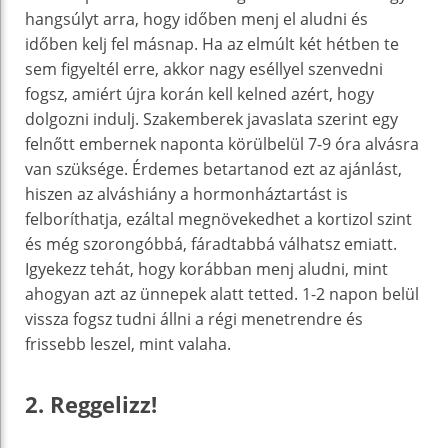
hangsúlyt arra, hogy időben menj el aludni és
időben kelj fel másnap. Ha az elmúlt két hétben te
sem figyeltél erre, akkor nagy eséllyel szenvedni
fogsz, amiért újra korán kell kelned azért, hogy
dolgozni indulj. Szakemberek javaslata szerint egy
felnőtt embernek naponta körülbelül 7-9 óra alvásra
van szüksége. Érdemes betartanod ezt az ajánlást,
hiszen az alváshiány a hormonháztartást is
felboríthatja, ezáltal megnövekedhet a kortizol szint
és még szorongóbbá, fáradtabbá válhatsz emiatt.
Igyekezz tehát, hogy korábban menj aludni, mint
ahogyan azt az ünnepek alatt tetted. 1-2 napon belül
vissza fogsz tudni állni a régi menetrendre és
frissebb leszel, mint valaha.
2. Reggelizz!