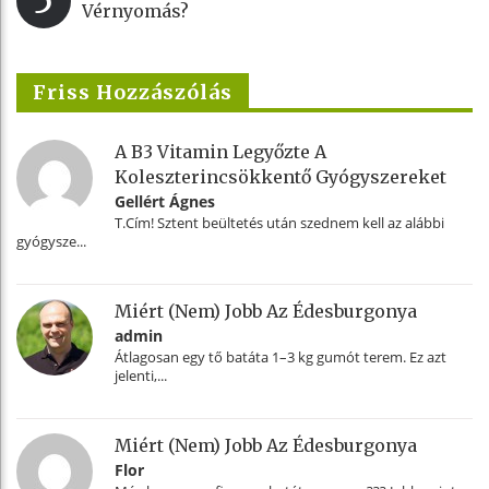
5
Vérnyomás?
Friss Hozzászólás
A B3 Vitamin Legyőzte A
Koleszterincsökkentő Gyógyszereket
Gellért Ágnes
T.Cím! Sztent beültetés után szednem kell az alábbi
gyógysze...
Miért (nem) Jobb Az Édesburgonya
admin
Átlagosan egy tő batáta 1–3 kg gumót terem. Ez azt
jelenti,...
Miért (nem) Jobb Az Édesburgonya
Flor