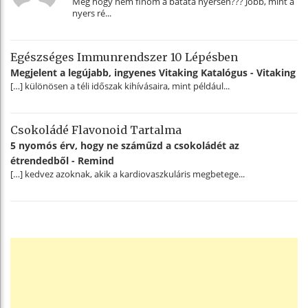
Még hogy nem finom a batáta nyersen??? Jobb, mint a
nyers ré...
Egészséges Immunrendszer 10 Lépésben
Megjelent a legújabb, ingyenes Vitaking Katalógus - Vitaking
[…] különösen a téli időszak kihívásaira, mint például...
Csokoládé Flavonoid Tartalma
5 nyomós érv, hogy ne száműzd a csokoládét az
étrendedből - Remind
[…] kedvez azoknak, akik a kardiovaszkuláris megbetege...