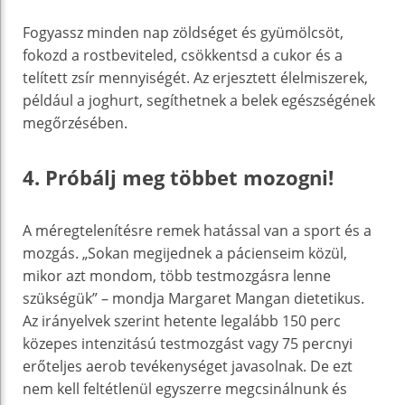
Fogyassz minden nap zöldséget és gyümölcsöt,
fokozd a rostbeviteled, csökkentsd a cukor és a
telített zsír mennyiségét. Az erjesztett élelmiszerek,
például a joghurt, segíthetnek a belek egészségének
megőrzésében.
4. Próbálj meg többet mozogni!
A méregtelenítésre remek hatással van a sport és a
mozgás. „Sokan megijednek a pácienseim közül,
mikor azt mondom, több testmozgásra lenne
szükségük” – mondja Margaret Mangan dietetikus.
Az irányelvek szerint hetente legalább 150 perc
közepes intenzitású testmozgást vagy 75 percnyi
erőteljes aerob tevékenységet javasolnak. De ezt
nem kell feltétlenül egyszerre megcsinálnunk és