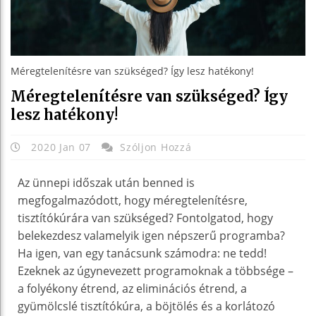
Méregtelenítésre van szükséged? Így lesz hatékony!
Méregtelenítésre van szükséged? Így
lesz hatékony!
2020 Jan 07
Szóljon Hozzá
Az ünnepi időszak után benned is
megfogalmazódott, hogy méregtelenítésre,
tisztítókúrára van szükséged? Fontolgatod, hogy
belekezdesz valamelyik igen népszerű programba?
Ha igen, van egy tanácsunk számodra: ne tedd!
Ezeknek az úgynevezett programoknak a többsége –
a folyékony étrend, az eliminációs étrend, a
gyümölcslé tisztítókúra, a böjtölés és a korlátozó