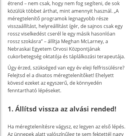
étrend – nem csak, hogy nem fog segíteni, de sok
közülük többet árthat, mint amennyit használ. „A
méregtelenítő programok legnagyobb része
visszaállítást, helyreállítást ígér, de sajnos csak egy
rossz viselkedést cserél le egy másik hasonlóan
rossz szokásra” – állítja Meghan McLarney, a
Nebraskai Egyetem Orvosi Központjának
cukorbetegség oktatója és táplálkozási terapeutája.
Úgy érzed, szükséged van egy év eleji felfrissülésre?
Felejtsd el a divatos méregtelenítőket! Ehelyett
kövesd ezeket az egyszerű, de könnyedén
fenntartható lépéseket.
1. Állítsd vissza az alvási rended!
Ha méregtelenítésre vágysz, ez legyen az első lépés.
Az ünnepek alatt valószínűleg te sem fektettél nagy