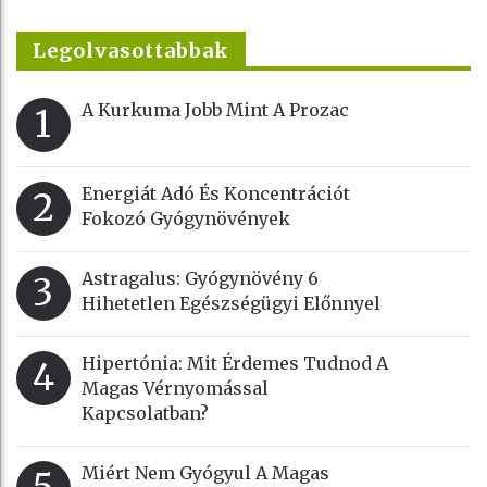
Legolvasottabbak
A Kurkuma Jobb Mint A Prozac
1
Energiát Adó És Koncentrációt
2
Fokozó Gyógynövények
Astragalus: Gyógynövény 6
3
Hihetetlen Egészségügyi Előnnyel
Hipertónia: Mit Érdemes Tudnod A
4
Magas Vérnyomással
Kapcsolatban?
Miért Nem Gyógyul A Magas