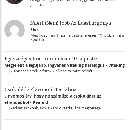
jelenti,...
Miért (nem) Jobb Az Édesburgonya
Flor
Még hogy nem finom a batáta nyersen??? Jobb, mint a
nyers ré...
Egészséges Immunrendszer 10 Lépésben
Megjelent a legújabb, ingyenes Vitaking Katalógus - Vitaking
[…] különösen a téli időszak kihívásaira, mint például...
Csokoládé Flavonoid Tartalma
5 nyomós érv, hogy ne száműzd a csokoládét az
étrendedből - Remind
[…] kedvez azoknak, akik a kardiovaszkuláris megbetege...