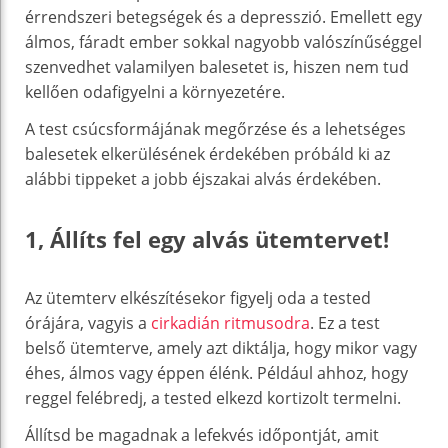
érrendszeri betegségek és a depresszió. Emellett egy
álmos, fáradt ember sokkal nagyobb valószínűséggel
szenvedhet valamilyen balesetet is, hiszen nem tud
kellően odafigyelni a környezetére.
A test csúcsformájának megőrzése és a lehetséges
balesetek elkerülésének érdekében próbáld ki az
alábbi tippeket a jobb éjszakai alvás érdekében.
1, Állíts fel egy alvás ütemtervet!
Az ütemterv elkészítésekor figyelj oda a tested
órájára, vagyis a
cirkadián ritmusodra
. Ez a test
belső ütemterve, amely azt diktálja, hogy mikor vagy
éhes, álmos vagy éppen élénk. Például ahhoz, hogy
reggel felébredj, a tested elkezd kortizolt termelni.
Állítsd be magadnak a lefekvés időpontját, amit