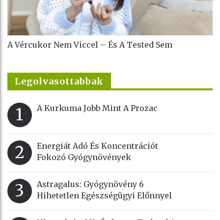
A Vércukor Nem Viccel – És A Tested Sem
Legolvasottabbak
A Kurkuma Jobb Mint A Prozac
1
Energiát Adó És Koncentrációt
2
Fokozó Gyógynövények
Astragalus: Gyógynövény 6
3
Hihetetlen Egészségügyi Előnnyel