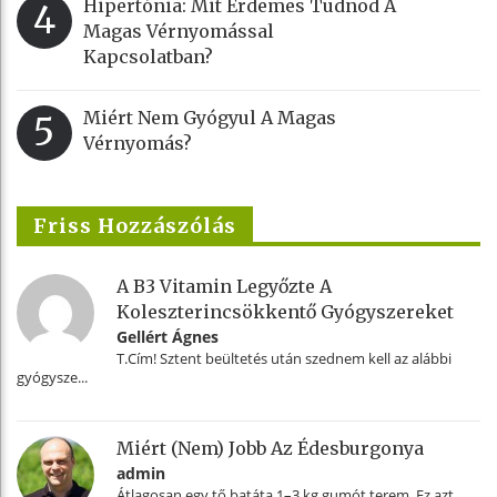
Hipertónia: Mit Érdemes Tudnod A
4
Magas Vérnyomással
Kapcsolatban?
Miért Nem Gyógyul A Magas
5
Vérnyomás?
Friss Hozzászólás
A B3 Vitamin Legyőzte A
Koleszterincsökkentő Gyógyszereket
Gellért Ágnes
T.Cím! Sztent beültetés után szednem kell az alábbi
gyógysze...
Miért (nem) Jobb Az Édesburgonya
admin
Átlagosan egy tő batáta 1–3 kg gumót terem. Ez azt