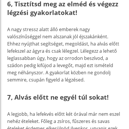
6, Tisztítsd meg az elméd és végezz
légzési gyakorlatokat!
A nagy stressz alatt álló emberek nagy
valószínűséggel nem alszanak jól éjszakánként.
Ehhez nyújthat segítséget, megoldást, ha alvás előtt
lefekszel az ágyra és csak lélegzel. Lélegezz a lehető
leglassabban úgy, hogy az orrodon beszívod, a
szádon pedig kifújod a levegőt, majd ezt ismételd
meg néhányszor. A gyakorlat közben ne gondolj
semmire, csupán figyeld a légzésed.
7, Alvás előtt ne egyél túl sokat!
A legjobb, ha lefekvés előtt két órával már nem eszel
nehéz ételeket. Főleg a zsíros, fűszeres és savas
ételeket érdemes elkerülnöd ilyenkor, ugyanis ezek