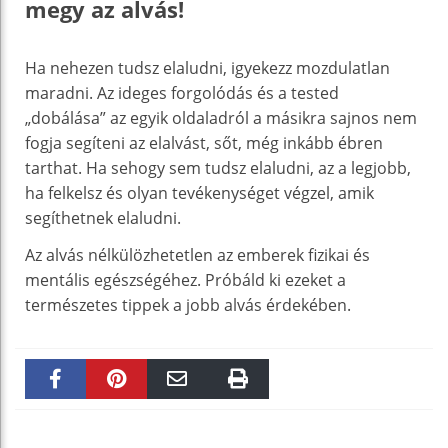
megy az alvás!
Ha nehezen tudsz elaludni, igyekezz mozdulatlan
maradni. Az ideges forgolódás és a tested
„dobálása” az egyik oldaladról a másikra sajnos nem
fogja segíteni az elalvást, sőt, még inkább ébren
tarthat. Ha sehogy sem tudsz elaludni, az a legjobb,
ha felkelsz és olyan tevékenységet végzel, amik
segíthetnek elaludni.
Az alvás nélkülözhetetlen az emberek fizikai és
mentális egészségéhez. Próbáld ki ezeket a
természetes tippek a jobb alvás érdekében.
Faceboo
Pinteres
Email
Print