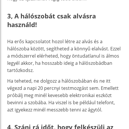
3, A hálószobát csak alvásra
használd!
Ha erős kapcsolatot hozol létre az alvás és a
hálószoba között, segítheted a könnyű elalvást. Ezzel
a módszerrel elérheted, hogy öntudatlanul is álmos
legyél akkor, ha hosszabb ideig a hálószobádban
tartózkodsz.
Ha teheted, ne dolgozz a hálószobában és ne itt
végezd a napi 20 percnyi testmozgást sem. Emellett
próbálj meg minél kevesebb elektronikai eszközt
bevinni a szobába. Ha viszel is be például telefont,
azt igyekezz minél messzebb tenni az ágytól.
4, Szánj rá időt, hogy felkészülj az