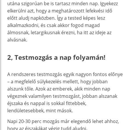
utána szigorúan be is tartasz minden nap. Igyekezz
elkerülni azt, hogy a meghatározott lefekvési idő
előtt aludj napközben. Így a tested képes lesz
alkalmazkodni, és csak akkor fogod magad
álmosnak, letargikusnak érezni, ha itt az ideje az
alvásnak.
2, Testmozgás a nap folyamán!
A rendszeres testmozgás egyik nagyon fontos előnye
– a megfelelő súlykezelés mellett, hogy jobban
alszunk tőle. Azok az emberek, akik minden nap
végeznek valamilyen testmozgást, jobban alszanak
éjszaka és nappal is sokkal fittebbek,
lendületesebbek, mint mások.
Napi 20-30 perc mozgás már elegendő lehet ahhoz,
hogy az éjszakákat végig tudd aludni.