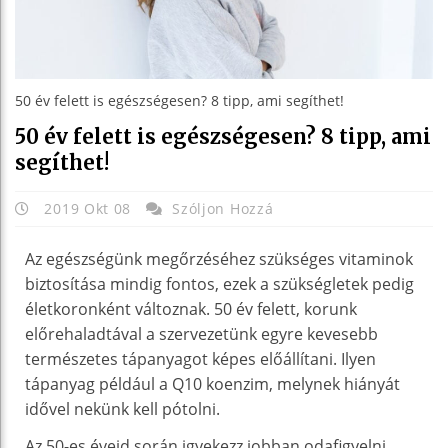
50 év felett is egészségesen? 8 tipp, ami segíthet!
50 év felett is egészségesen? 8 tipp, ami
segíthet!
2019 Okt 08
Szóljon Hozzá
Az egészségünk megőrzéséhez szükséges vitaminok
biztosítása mindig fontos, ezek a szükségletek pedig
életkoronként változnak. 50 év felett, korunk
előrehaladtával a szervezetünk egyre kevesebb
természetes tápanyagot képes előállítani. Ilyen
tápanyag például a Q10 koenzim, melynek hiányát
idővel nekünk kell pótolni.
Az 50-es éveid során igyekezz jobban odafigyelni