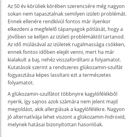
Az 50 év körüliek körében szerencsére még nagyon
sokan nem tapasztalnak semilyen izületi problémát.
Ennek ellenére rendkívül fontos már ilyenkor
elkezdeni a megfelelő tápanyagok pótlását, hogy a
jövőben se kelljen az izületi problémáktól tartanod.
Az idő múlásával az izületek rugalmassága csökken,
ennek fontos időben elejét venni, mert ha már
kialakult a baj, nehéz visszafordítani a folyamatot.
Kutatások szerint a rendszeres glükozamin-szulfát
fogyasztása képes lassítani ezt a természetes
folyamatot.
A glükozamin-szulfátot többnyire kagylófélékből
nyerik, így sajnos azok számára nem jelent majd
megoldást, akik allergiásak a kagylófélékre. Nagyon
jó alternatívája lehet viszont a glükozamin-hidroxid,
melynek hatásai bizonyítottan hasonlóak.