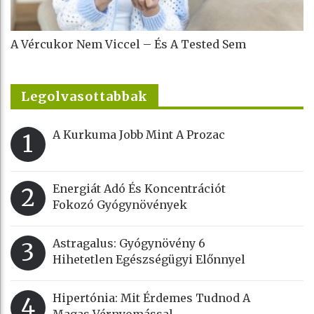
A Vércukor Nem Viccel – És A Tested Sem
Legolvasottabbak
A Kurkuma Jobb Mint A Prozac
1
Energiát Adó És Koncentrációt
2
Fokozó Gyógynövények
Astragalus: Gyógynövény 6
3
Hihetetlen Egészségügyi Előnnyel
Hipertónia: Mit Érdemes Tudnod A
4
Magas Vérnyomással