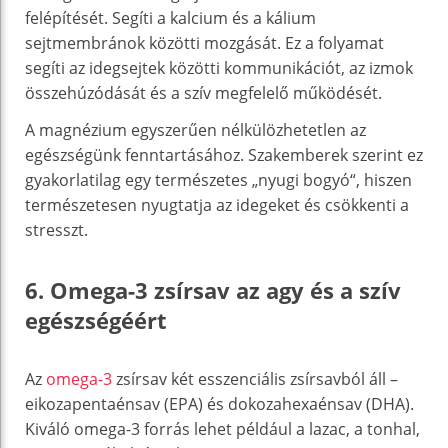
felépítését. Segíti a kalcium és a kálium
sejtmembránok közötti mozgását. Ez a folyamat
segíti az idegsejtek közötti kommunikációt, az izmok
összehúzódását és a szív megfelelő működését.
A magnézium egyszerűen nélkülözhetetlen az
egészségünk fenntartásához. Szakemberek szerint ez
gyakorlatilag egy természetes „nyugi bogyó“, hiszen
természetesen nyugtatja az idegeket és csökkenti a
stresszt.
6. Omega-3 zsírsav az agy és a szív
egészségéért
Az
omega-3
zsírsav két esszenciális zsírsavból áll –
eikozapentaénsav (EPA) és dokozahexaénsav (DHA).
Kiváló omega-3 forrás lehet például a lazac, a tonhal,