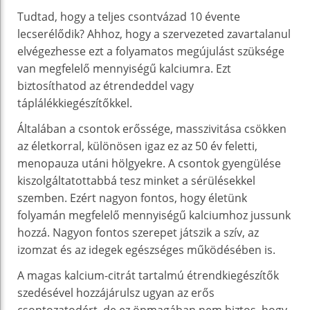
Tudtad, hogy a teljes csontvázad 10 évente
lecserélődik? Ahhoz, hogy a szervezeted zavartalanul
elvégezhesse ezt a folyamatos megújulást szüksége
van megfelelő mennyiségű kalciumra. Ezt
biztosíthatod az étrendeddel vagy
táplálékkiegészítőkkel.
Általában a csontok erőssége, masszivitása csökken
az életkorral, különösen igaz ez az 50 év feletti,
menopauza utáni hölgyekre. A csontok gyengülése
kiszolgáltatottabbá tesz minket a sérülésekkel
szemben. Ezért nagyon fontos, hogy életünk
folyamán megfelelő mennyiségű kalciumhoz jussunk
hozzá. Nagyon fontos szerepet játszik a szív, az
izomzat és az idegek egészséges működésében is.
A magas kalcium-citrát tartalmú étrendkiegészítők
szedésével hozzájárulsz ugyan az erős
csontozatodért, de ez önmagában nem biztos, hogy