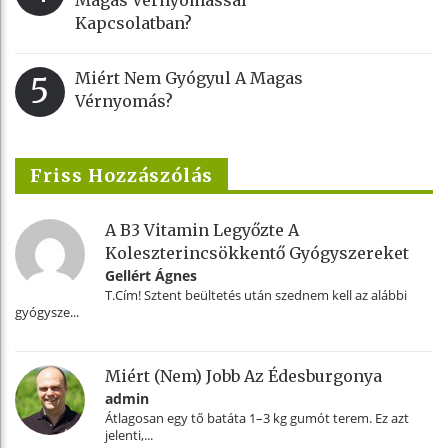
Kapcsolatban?
Miért Nem Gyógyul A Magas
5
Vérnyomás?
Friss Hozzászólás
A B3 Vitamin Legyőzte A
Koleszterincsökkentő Gyógyszereket
Gellért Ágnes
T.Cím! Sztent beültetés után szednem kell az alábbi
gyógysze...
Miért (nem) Jobb Az Édesburgonya
admin
Átlagosan egy tő batáta 1–3 kg gumót terem. Ez azt
jelenti,...