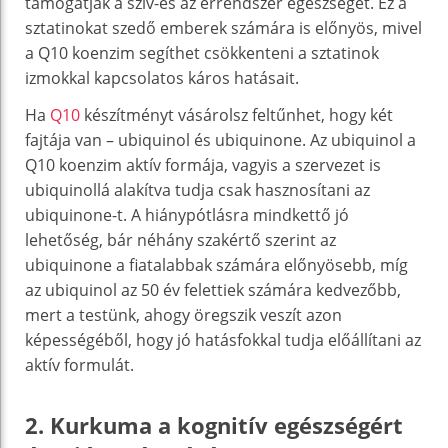
támogatják a szív-és az érrendszer egészségét. Ez a
sztatinokat szedő emberek számára is előnyös, mivel
a Q10 koenzim segíthet csökkenteni a sztatinok
izmokkal kapcsolatos káros hatásait.
Ha
Q10
készítményt vásárolsz feltűnhet, hogy két
fajtája van – ubiquinol és ubiquinone. Az ubiquinol a
Q10 koenzim aktív formája, vagyis a szervezet is
ubiquinollá alakítva tudja csak hasznosítani az
ubiquinone-t. A hiánypótlásra mindkettő jó
lehetőség, bár néhány szakértő szerint az
ubiquinone a fiatalabbak számára előnyösebb, míg
az ubiquinol az 50 év felettiek számára kedvezőbb,
mert a testünk, ahogy öregszik veszít azon
képességéből, hogy jó hatásfokkal tudja előállítani az
aktív formulát.
2. Kurkuma a kognitív egészségért