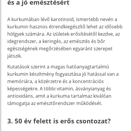
és a jó emésztésért
A kurkumában lévő karotinoid, ismertebb nevén a
kurkumin hasznos étrendkiegészítő lehet az idősebb
hölgyek számára. Az izületek erősítésétől kezdve, az
idegrendszer, a keringés, az emésztés és bőr
egészségének megőrzésében egyaránt szerepet
játszik.
Kutatások szerint a magas hatóanyagtartalmú
kurkumin készítmény fogyasztása jó hatással van a
memóriára, a közérzetre és a koncentrációs
képességekre. A többi vitamin, ásványianyag és
antioxidáns, amit a kurkuma tartalmaz kiválóan
támogatja az emésztőrendszer működését.
3. 50 év felett is erős csontozat?