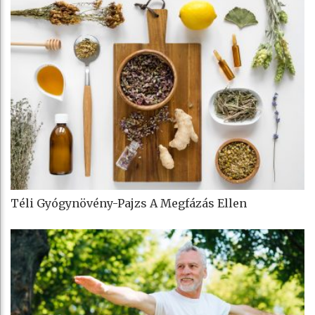
Téli Gyógynövény-Pajzs A Megfázás Ellen