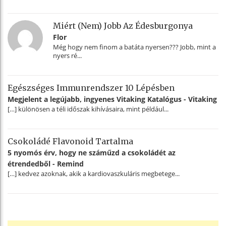
Miért (nem) Jobb Az Édesburgonya
Flor
Még hogy nem finom a batáta nyersen??? Jobb, mint a
nyers ré...
Egészséges Immunrendszer 10 Lépésben
Megjelent a legújabb, ingyenes Vitaking Katalógus - Vitaking
[…] különösen a téli időszak kihívásaira, mint például...
Csokoládé Flavonoid Tartalma
5 nyomós érv, hogy ne száműzd a csokoládét az
étrendedből - Remind
[…] kedvez azoknak, akik a kardiovaszkuláris megbetege...