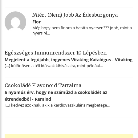
Miért (nem) Jobb Az Édesburgonya
Flor
Még hogy nem finom a batáta nyersen??? Jobb, mint a
nyers ré...
Egészséges Immunrendszer 10 Lépésben
Megjelent a legújabb, ingyenes Vitaking Katalógus - Vitaking
[…] különösen a téli időszak kihívásaira, mint például...
Csokoládé Flavonoid Tartalma
5 nyomós érv, hogy ne száműzd a csokoládét az
étrendedből - Remind
[…] kedvez azoknak, akik a kardiovaszkuláris megbetege...