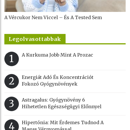
A Vércukor Nem Viccel – És A Tested Sem
Legolvasottabbak
A Kurkuma Jobb Mint A Prozac
1
Energiát Adó És Koncentrációt
2
Fokozó Gyógynövények
Astragalus: Gyógynövény 6
3
Hihetetlen Egészségügyi Előnnyel
Hipertónia: Mit Érdemes Tudnod A
4
Magas Vérnyomással