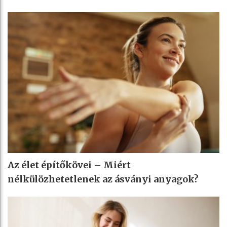
Az élet építőkövei – Miért
nélkülözhetetlenek az ásványi anyagok?