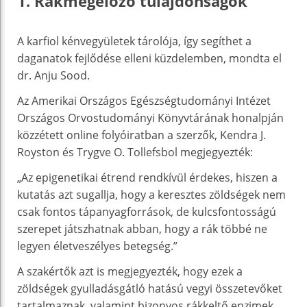
1. Rákmegelőző tulajdonságok
A karfiol kénvegyületek tárolója, így segíthet a
daganatok fejlődése elleni küzdelemben, mondta el
dr. Anju Sood.
Az Amerikai Országos Egészségtudományi Intézet
Országos Orvostudományi Könyvtárának honalpján
közzétett online folyóiratban a szerzők, Kendra J.
Royston és Trygve O. Tollefsbol megjegyezték:
„Az epigenetikai étrend rendkívül érdekes, hiszen a
kutatás azt sugallja, hogy a keresztes zöldségek nem
csak fontos tápanyagforrások, de kulcsfontosságú
szerepet játszhatnak abban, hogy a rák többé ne
legyen életveszélyes betegség.”
A szakértők azt is megjegyezték, hogy ezek a
zöldségek gyulladásgátló hatású vegyi összetevőket
tartalmaznak, valamint bizonyos rákkeltő enzimek