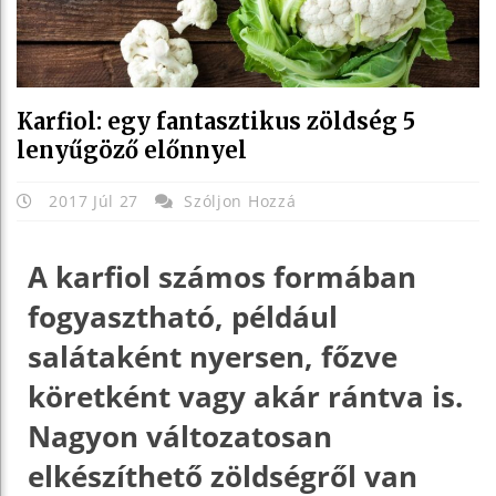
Karfiol: egy fantasztikus zöldség 5
lenyűgöző előnnyel
2017 Júl 27
Szóljon Hozzá
A karfiol számos formában
fogyasztható, például
salátaként nyersen, főzve
köretként vagy akár rántva is.
Nagyon változatosan
elkészíthető zöldségről van