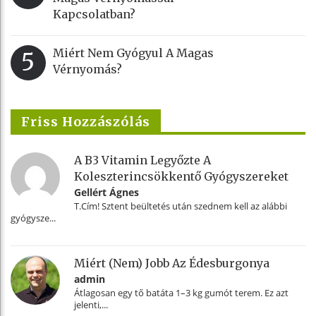
Kapcsolatban?
Miért Nem Gyógyul A Magas
5
Vérnyomás?
Friss Hozzászólás
A B3 Vitamin Legyőzte A
Koleszterincsökkentő Gyógyszereket
Gellért Ágnes
T.Cím! Sztent beültetés után szednem kell az alábbi
gyógysze...
Miért (nem) Jobb Az Édesburgonya
admin
Átlagosan egy tő batáta 1–3 kg gumót terem. Ez azt
jelenti,...