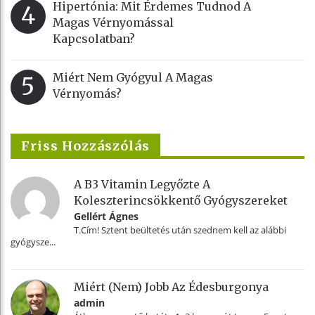
Hipertónia: Mit Érdemes Tudnod A
4
Magas Vérnyomással
Kapcsolatban?
Miért Nem Gyógyul A Magas
5
Vérnyomás?
Friss Hozzászólás
A B3 Vitamin Legyőzte A
Koleszterincsökkentő Gyógyszereket
Gellért Ágnes
T.Cím! Sztent beültetés után szednem kell az alábbi
gyógysze...
Miért (nem) Jobb Az Édesburgonya
admin