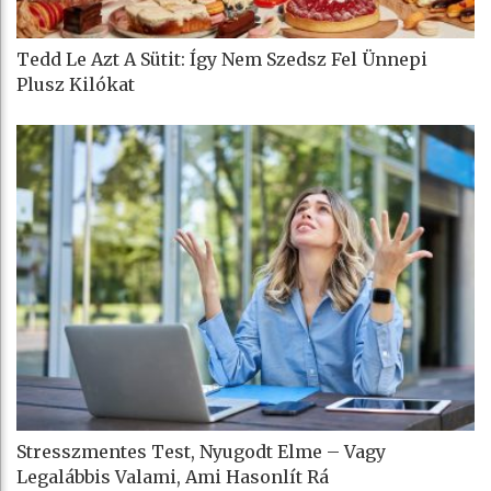
Tedd Le Azt A Sütit: Így Nem Szedsz Fel Ünnepi
Plusz Kilókat
Stresszmentes Test, Nyugodt Elme – Vagy
Legalábbis Valami, Ami Hasonlít Rá