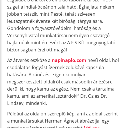
sziget a Indiai-óceánon található. Éghajlata nekem
jobban tetszik, mint Pesté, tehát szívesen
leutazgatnék évente két bírósági tárgyalásra.
Gondolom a fogyasztóvédelmi hatóság és a
Versenyhivatal munkatársai nem ilyen csavargó
hajlamúak mint én. Ezért az A.F.S Kft. megnyugtató
biztonságban érzi ott magát.
Az átverés eszköze a
napinaplo.com
nevű oldal, hol
csodálatos fogyást ígérnek zöldkávé kapszula
hatására. A ránézésre igen komolyan
megszerkesztett oldalról csak második ránézésre
derül ki, hogy kamu az egész. Nem csak a tartalma
kamu, ami az amerikai „sztárdoki” Dr. Oz és Dr.
Lindsey, mindenki.
Például az oldalon szereplő kép, ami az oldal szerint
a munkatársukat Herman Ágnest ábrázolja, egy
francia sztárriporterről, név szerint
Mélissa