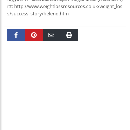
itt: http://www.weightlossresources.co.uk/weight_los
s/success_story/helend.htm
Faceboo
Pinteres
Email
Print
k
t