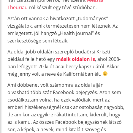
Theuriau
-ról készült egy tévé stúdióban.
Aztán ott vannak a hivatkozott „tudományos”
vizsgálatok, amik természetesen nem léteznek. Az
emlegetett, jól hangzó „Health Journal” és
szerkesztősége sem létezik.
Az oldal jobb oldalán szereplő budaörsi Kriszti
például fellelhető egy
másik oldalon is
, ahol 2008-
ban lefogyott 20 kilót acai berry kapszulától. Akkor
még Jenny volt a neve és Kaliforniában élt.
Ami döbbenet volt számomra az oldal alján
olvasható több száz Facebook bejegyzés. Azon sem
csodálkoztam volna, ha ezek valódiak, mert az
emberi hiszékenységnél csak az ostobaság nagyobb,
de amikor az egyikre rákattintottam, kiderült, hogy
az is kamu. Az összes Facebook bejegyzésnek látszó
sor, a képek, a nevek, mind kitalált szöveg és