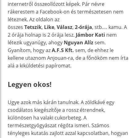
internetről összeollózott képek. Pár névre
rákerestem a Facebook-on és természetesen nem
léteznek. Az oldalon az
összes
Tetszik
,
Like
,
Válasz
,
2-órája
, stb…. kamu. A
2 órája holnap is 2 órája lesz.
Jámbor Kati
nem
létezik ugyanúgy, ahogy
Nguyan Alíz
sem.
Gyanítom, hogy az
A.F.S Kft.
sem, de ehhez le
kellene utaznom Anjouan-ra, de a főnököm nem írta
alá a kiküldetési papíromat.
Legyen okos!
Ugye azok más kárán tanulnak. A zöldkávé egy
csodálatos kiegészítője a rossz étrendnek,
különösen ha valaki cukorbeteg. A
természetgyógyászat régóta ismeri. Számos
tényleges kutatás zajlott azzal kapcsolatban, hogyan