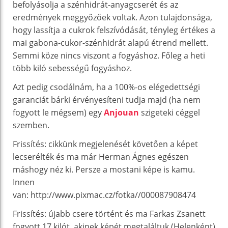
befolyásolja a szénhidrát-anyagcserét és az
eredmények meggyőzőek voltak. Azon tulajdonsága,
hogy lassítja a cukrok felszívódását, tényleg értékes a
mai gabona-cukor-szénhidrát alapú étrend mellett.
Semmi köze nincs viszont a fogyáshoz. Főleg a heti
több kiló sebességű fogyáshoz.
Azt pedig csodálnám, ha a 100%-os elégedettségi
garanciát bárki érvényesíteni tudja majd (ha nem
fogyott le mégsem) egy
Anjouan
szigeteki céggel
szemben.
Frissítés: cikkünk megjelenését követően a képet
lecserélték és ma már Herman Ágnes egészen
máshogy néz ki. Persze a mostani képe is kamu.
Innen
van: http://www.pixmac.cz/fotka//000087908474
Frissítés: újabb csere történt és ma Farkas Zsanett
fogyott 17 kilót, akinek képét megtaláltuk (Helenként)