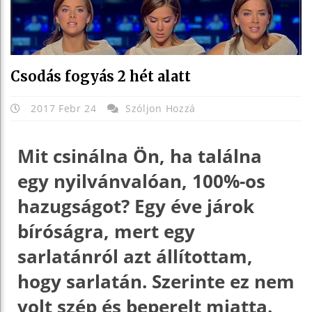
Csodás fogyás 2 hét alatt
2017 Febr 24
Szóljon Hozzá
Mit csinálna Ön, ha találna
egy nyilvánvalóan, 100%-os
hazugságot? Egy éve járok
bíróságra, mert egy
sarlatánról azt állítottam,
hogy sarlatán. Szerinte ez nem
volt szép és beperelt miatta.