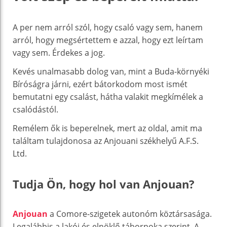
A per nem arról szól, hogy csaló vagy sem, hanem
arról, hogy megsértettem e azzal, hogy ezt leírtam
vagy sem. Érdekes a jog.
Kevés unalmasabb dolog van, mint a Buda-környéki
Bíróságra járni, ezért bátorkodom most ismét
bemutatni egy csalást, hátha valakit megkímélek a
csalódástól.
Remélem ők is beperelnek, mert az oldal, amit ma
találtam tulajdonosa az Anjouani székhelyű A.F.S.
Ltd.
Tudja Ön, hogy hol van Anjouan?
Anjouan
a Comore-szigetek autonóm köztársasága.
Legalábbis a lakói és elnöklő tábornoka szerint. A