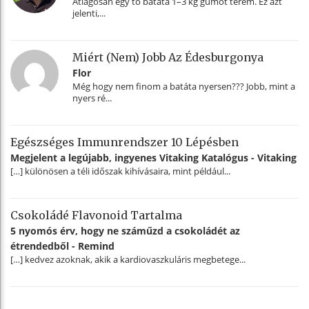
Átlagosan egy tő batáta 1–3 kg gumót terem. Ez azt
jelenti,...
Miért (nem) Jobb Az Édesburgonya
Flor
Még hogy nem finom a batáta nyersen??? Jobb, mint a
nyers ré...
Egészséges Immunrendszer 10 Lépésben
Megjelent a legújabb, ingyenes Vitaking Katalógus - Vitaking
[…] különösen a téli időszak kihívásaira, mint például...
Csokoládé Flavonoid Tartalma
5 nyomós érv, hogy ne száműzd a csokoládét az
étrendedből - Remind
[…] kedvez azoknak, akik a kardiovaszkuláris megbetege...