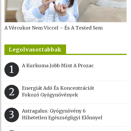
A Vércukor Nem Viccel – És A Tested Sem
Legolvasottabbak
A Kurkuma Jobb Mint A Prozac
1
Energiát Adó És Koncentrációt
2
Fokozó Gyógynövények
Astragalus: Gyógynövény 6
3
Hihetetlen Egészségügyi Előnnyel