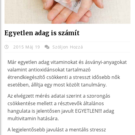
Egyetlen adag is számít
2015 Máj 19
Szóljon Hozzá
Már egyetlen adag vitaminokat és ásványi-anyagokat
valamint antioxidánsokat tartalmazó
étrendkiegészítő csökkenti a stresszt idősebb nők
esetében, állítja egy most közölt tanulmány.
Az elvégzett mérés adatai szerint a szorongás
csökkentése mellett a résztvevők általános
hangulata is jelentősen javult EGYETLEN!!! adag
multivitamin hatására.
A legjelentősebb javulást a mentális stressz