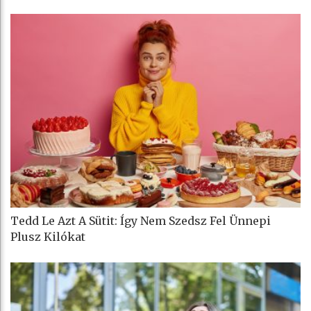
Tedd Le Azt A Sütit: Így Nem Szedsz Fel Ünnepi
Plusz Kilókat