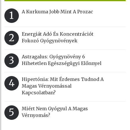
A Kurkuma Jobb Mint A Prozac
1
Energiát Adó És Koncentrációt
2
Fokozó Gyógynövények
Astragalus: Gyógynövény 6
3
Hihetetlen Egészségügyi Előnnyel
Hipertónia: Mit Érdemes Tudnod A
4
Magas Vérnyomással
Kapcsolatban?
Miért Nem Gyógyul A Magas
5
Vérnyomás?