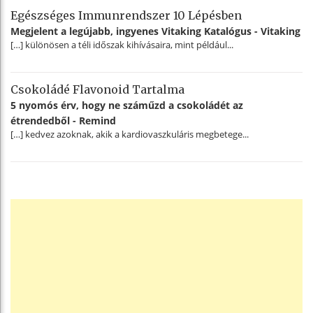
Egészséges Immunrendszer 10 Lépésben
Megjelent a legújabb, ingyenes Vitaking Katalógus - Vitaking
[…] különösen a téli időszak kihívásaira, mint például...
Csokoládé Flavonoid Tartalma
5 nyomós érv, hogy ne száműzd a csokoládét az
étrendedből - Remind
[…] kedvez azoknak, akik a kardiovaszkuláris megbetege...