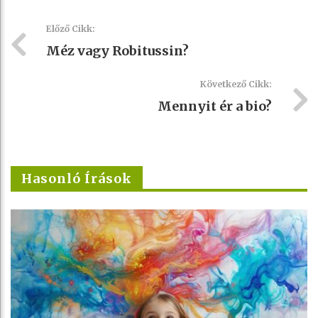
Előző Cikk:
Méz vagy Robitussin?
Következő Cikk:
Mennyit ér a bio?
Hasonló Írások