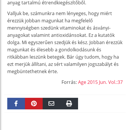
anyag tartalmú étrendkiegészítőből.
Valljuk be, számunkra nem lényeges, hogy miért
érezzük jobban magunkat ha megfelelő
mennyiségben szedünk vitaminokat és ásványi-
anyagokat valamint antioxidánsokat. Ez a kutatók
dolga. Mi egyszerűen szedjük és kész. Jobban érezzük
magunkat és élesebb a gondolkodásunk és
ritkábban leszünk betegek. Bár úgy tudom, hogy ha
ezt merjük állítani, az sért valamilyen jogszabályt és
megbüntethetnek érte.
Forrás:
Age 2015 Jun. Vol.:37
Faceboo
Pinteres
Email
Print
k
t