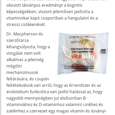
okozott látványos eredményt a kognitív
képességekben, viszont jelentősen javította a
vitaminokat kapó csoportban a hangulatot és a
stressz csökkenését.
Dr. Macpherson és
szerzőtársa
kihangsúlyozta, hogy a
vizsgálat nem volt
alkalmas a jelenség
mögötti
mechanizmusok
feltárására, és csupán
feltételezésük van arról, hogy az érrendszer és az
endotelium funkcióira van javító hatással az, hogy
nagyobb mennyiségben jut elsősorban B-
vitaminokhoz és D-vitaminhoz valamint cinkhez és
szelénhez a szervezet egy magas vitamin és ásványi-