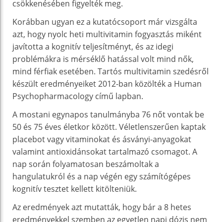
csökkenésében figyelték meg.
Korábban ugyan ez a kutatócsoport már vizsgálta
azt, hogy nyolc heti multivitamin fogyasztás miként
javította a kognitív teljesítményt, és az idegi
problémákra is mérséklő hatással volt mind nők,
mind férfiak esetében. Tartós multivitamin szedésről
készült eredményeiket 2012-ban közölték a Human
Psychopharmacology című lapban.
A mostani egynapos tanulmányba 76 nőt vontak be
50 és 75 éves életkor között. Véletlenszerűen kaptak
placebot vagy vitaminokat és ásványi-anyagokat
valamint antioxidánsokat tartalmazó csomagot. A
nap során folyamatosan beszámoltak a
hangulatukról és a nap végén egy számítógépes
kognitív tesztet kellett kitölteniük.
Az eredmények azt mutatták, hogy bár a 8 hetes
eredményekkel szemben az egyetlen napi dózis nem