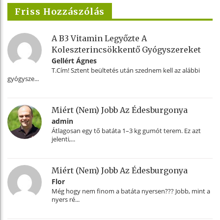
Friss Hozzászólás
A B3 Vitamin Legyőzte A
Koleszterincsökkentő Gyógyszereket
Gellért Ágnes
T.Cím! Sztent beültetés után szednem kell az alábbi
gyógysze...
Miért (nem) Jobb Az Édesburgonya
admin
Átlagosan egy tő batáta 1–3 kg gumót terem. Ez azt
jelenti,...
Miért (nem) Jobb Az Édesburgonya
Flor
Még hogy nem finom a batáta nyersen??? Jobb, mint a
nyers ré...