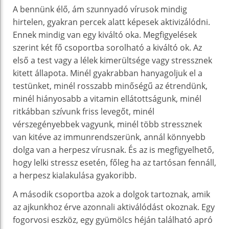
A bennünk élő, ám szunnyadó vírusok mindig
hirtelen, gyakran percek alatt képesek aktivizálódni.
Ennek mindig van egy kiváltó oka. Megfigyelések
szerint két fő csoportba sorolható a kiváltó ok. Az
első a test vagy a lélek kimerültsége vagy stressznek
kitett állapota. Minél gyakrabban hanyagoljuk el a
testünket, minél rosszabb minőségű az étrendünk,
minél hiányosabb a vitamin ellátottságunk, minél
ritkábban szívunk friss levegőt, minél
vérszegényebbek vagyunk, minél több stressznek
van kitéve az immunrendszerünk, annál könnyebb
dolga van a herpesz vírusnak. És az is megfigyelhető,
hogy lelki stressz esetén, főleg ha az tartósan fennáll,
a herpesz kialakulása gyakoribb.
A második csoportba azok a dolgok tartoznak, amik
az ajkunkhoz érve azonnali aktiválódást okoznak. Egy
fogorvosi eszköz, egy gyümölcs héján található apró