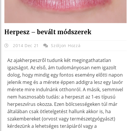
Herpesz – bevált módszerek
2014 Dec 21
Szóljon Hozzá
Az ajakherpeszről tudunk két megingathatatlan
igazságot. Az első, ám tudományosan nem igazolt
dolog, hogy mindig egy fontos esemény előtti napon
jelenik meg és a mérete éppen addigra lesz egy lavór
mérete mire indulnánk otthonról. A másik, semmivel
nem hasznosabb tudás: a herpeszt az 1-es típusú
herpeszvírus okozza. Ezen bölcsességeken túl már
általában csak ötletelgetést hallunk akkor is, ha
szakembereket (orvost vagy természetgyógyászt)
kérdezünk a lehetséges terápiáról vagy a