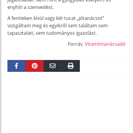
enyhíti a szenvedést.
A fentieken kívül vagy két tucat „jótanácsot”
vizsgáltam meg és egyikről sem találtam sem
tapasztalati, sem tudományos igazolást.
Forrás:
Vitamintanácsadó
Faceboo
Pinteres
Email
Print
k
t