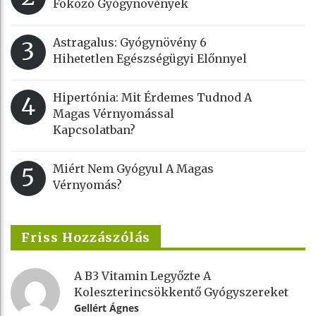
Fokozó Gyógynövények
Astragalus: Gyógynövény 6
3
Hihetetlen Egészségügyi Előnnyel
Hipertónia: Mit Érdemes Tudnod A
4
Magas Vérnyomással
Kapcsolatban?
Miért Nem Gyógyul A Magas
5
Vérnyomás?
Friss Hozzászólás
A B3 Vitamin Legyőzte A
Koleszterincsökkentő Gyógyszereket
Gellért Ágnes