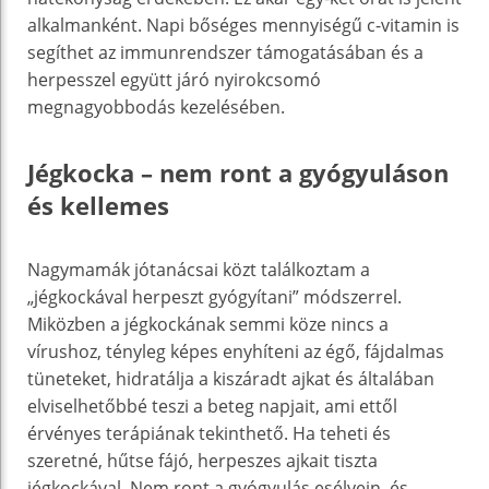
alkalmanként. Napi bőséges mennyiségű c-vitamin is
segíthet az immunrendszer támogatásában és a
herpesszel együtt járó nyirokcsomó
megnagyobbodás kezelésében.
Jégkocka – nem ront a gyógyuláson
és kellemes
Nagymamák jótanácsai közt találkoztam a
„jégkockával herpeszt gyógyítani” módszerrel.
Miközben a jégkockának semmi köze nincs a
vírushoz, tényleg képes enyhíteni az égő, fájdalmas
tüneteket, hidratálja a kiszáradt ajkat és általában
elviselhetőbbé teszi a beteg napjait, ami ettől
érvényes terápiának tekinthető. Ha teheti és
szeretné, hűtse fájó, herpeszes ajkait tiszta
jégkockával. Nem ront a gyógyulás esélyein, és