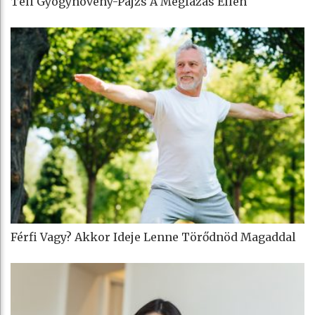
Téli Gyógynövény-Pajzs A Megfázás Ellen
Férfi Vagy? Akkor Ideje Lenne Törődnöd Magaddal