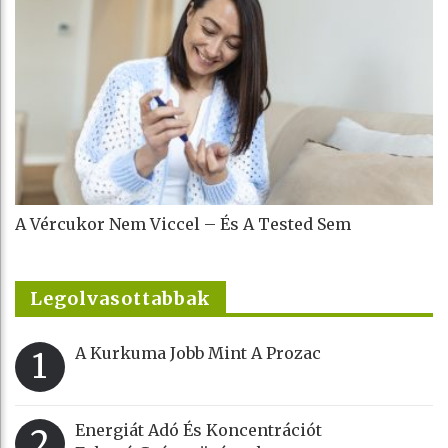
A Vércukor Nem Viccel – És A Tested Sem
Legolvasottabbak
A Kurkuma Jobb Mint A Prozac
1
Energiát Adó És Koncentrációt
2