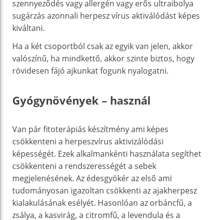
szennyeződés vagy allergén vagy erős ultraibolya
sugárzás azonnali herpesz vírus aktiválódást képes
kiváltani.
Ha a két csoportból csak az egyik van jelen, akkor
valószínű, ha mindkettő, akkor szinte biztos, hogy
rövidesen fájó ajkunkat fogunk nyalogatni.
Gyógynövények – használ
Van pár fitoterápiás készítmény ami képes
csökkenteni a herpeszvírus aktivizálódási
képességét. Ezek alkalmankénti használata segíthet
csökkenteni a rendszerességét a sebek
megjelenésének. Az édesgyökér az első ami
tudományosan igazoltan csökkenti az ajakherpesz
kialakulásának esélyét. Hasonlóan az orbáncfű, a
zsálya, a kasvirág, a citromfű, a levendula és a