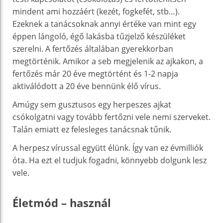
mindent ami hozzáért (kezét, fogkefét, stb…).
Ezeknek a tanácsoknak annyi értéke van mint egy
éppen lángoló, égő lakásba tűzjelző készüléket
szerelni. A fertőzés általában gyerekkorban
megtörténik. Amikor a seb megjelenik az ajkakon, a
fertőzés már 20 éve megtörtént és 1-2 napja
aktiválódott a 20 éve bennünk élő vírus.
Amúgy sem gusztusos egy herpeszes ajkat
csókolgatni vagy tovább fertőzni vele nemi szerveket.
Talán emiatt ez felesleges tanácsnak tűnik.
A herpesz vírussal együtt élünk. Így van ez évmilliók
óta. Ha ezt el tudjuk fogadni, könnyebb dolgunk lesz
vele.
Életmód – használ