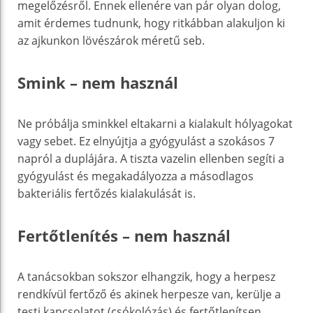
megelőzésről. Ennek ellenére van pár olyan dolog,
amit érdemes tudnunk, hogy ritkábban alakuljon ki
az ajkunkon lövészárok méretű seb.
Smink – nem használ
Ne próbálja sminkkel eltakarni a kialakult hólyagokat
vagy sebet. Ez elnyújtja a gyógyulást a szokásos 7
napról a duplájára. A tiszta vazelin ellenben segíti a
gyógyulást és megakadályozza a másodlagos
bakteriális fertőzés kialakulását is.
Fertőtlenítés – nem használ
A tanácsokban sokszor elhangzik, hogy a herpesz
rendkívül fertőző és akinek herpesze van, kerülje a
testi kapcsolatot (csókolózás) és fertőtlenítsen