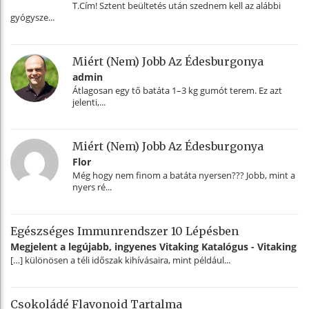
T.Cím! Sztent beültetés után szednem kell az alábbi
gyógysze...
Miért (nem) Jobb Az Édesburgonya
admin
Átlagosan egy tő batáta 1–3 kg gumót terem. Ez azt
jelenti,...
Miért (nem) Jobb Az Édesburgonya
Flor
Még hogy nem finom a batáta nyersen??? Jobb, mint a
nyers ré...
Egészséges Immunrendszer 10 Lépésben
Megjelent a legújabb, ingyenes Vitaking Katalógus - Vitaking
[…] különösen a téli időszak kihívásaira, mint például...
Csokoládé Flavonoid Tartalma