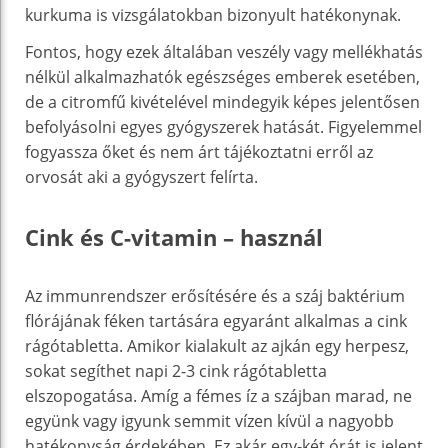
kurkuma is vizsgálatokban bizonyult hatékonynak.
Fontos, hogy ezek általában veszély vagy mellékhatás
nélkül alkalmazhatók egészséges emberek esetében,
de a citromfű kivételével mindegyik képes jelentősen
befolyásolni egyes gyógyszerek hatását. Figyelemmel
fogyassza őket és nem árt tájékoztatni erről az
orvosát aki a gyógyszert felírta.
Cink és C-vitamin – használ
Az immunrendszer erősítésére és a száj baktérium
flórájának féken tartására egyaránt alkalmas a cink
rágótabletta. Amikor kialakult az ajkán egy herpesz,
sokat segíthet napi 2-3 cink rágótabletta
elszopogatása. Amíg a fémes íz a szájban marad, ne
együnk vagy igyunk semmit vízen kívül a nagyobb
hatékonyság érdekében. Ez akár egy-két órát is jelent