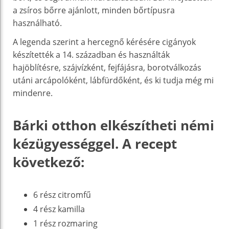
a zsíros bőrre ajánlott, minden bőrtípusra
használható.
A legenda szerint a hercegnő kérésére cigányok
készítették a 14. században és használták
hajöblítésre, szájvízként, fejfájásra, borotválkozás
utáni arcápolóként, lábfürdőként, és ki tudja még mi
mindenre.
Bárki otthon elkészítheti némi
kézügyességgel. A recept
következő:
6 rész citromfű
4 rész kamilla
1 rész rozmaring