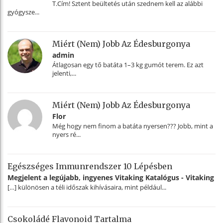
T.Cím! Sztent beültetés után szednem kell az alábbi
gyógysze...
Miért (nem) Jobb Az Édesburgonya
admin
Átlagosan egy tő batáta 1–3 kg gumót terem. Ez azt
jelenti,...
Miért (nem) Jobb Az Édesburgonya
Flor
Még hogy nem finom a batáta nyersen??? Jobb, mint a
nyers ré...
Egészséges Immunrendszer 10 Lépésben
Megjelent a legújabb, ingyenes Vitaking Katalógus - Vitaking
[…] különösen a téli időszak kihívásaira, mint például...
Csokoládé Flavonoid Tartalma