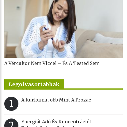
A Vércukor Nem Viccel – És A Tested Sem
Legolvasottabbak
A Kurkuma Jobb Mint A Prozac
1
Energiát Adó És Koncentrációt
2