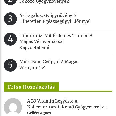
Fokozó Gyógynövények
Astragalus: Gyógynövény 6
3
Hihetetlen Egészségügyi Előnnyel
Hipertónia: Mit Érdemes Tudnod A
4
Magas Vérnyomással
Kapcsolatban?
Miért Nem Gyógyul A Magas
5
Vérnyomás?
Friss Hozzászólás
A B3 Vitamin Legyőzte A
Koleszterincsökkentő Gyógyszereket
Gellért Ágnes