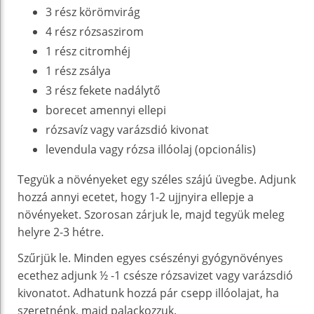
3 rész körömvirág
4 rész rózsaszirom
1 rész citromhéj
1 rész zsálya
3 rész fekete nadálytő
borecet amennyi ellepi
rózsavíz vagy varázsdió kivonat
levendula vagy rózsa illóolaj (opcionális)
Tegyük a növényeket egy széles szájú üvegbe. Adjunk
hozzá annyi ecetet, hogy 1-2 ujjnyira ellepje a
növényeket. Szorosan zárjuk le, majd tegyük meleg
helyre 2-3 hétre.
Szűrjük le. Minden egyes csészényi gyógynövényes
ecethez adjunk ½ -1 csésze rózsavizet vagy varázsdió
kivonatot. Adhatunk hozzá pár csepp illóolajat, ha
szeretnénk, majd palackozzuk.