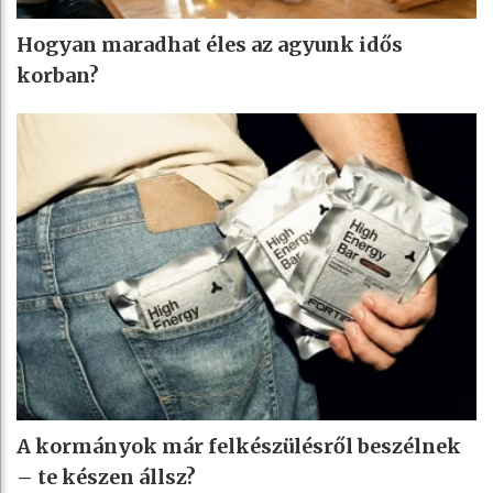
Hogyan maradhat éles az agyunk idős
korban?
A kormányok már felkészülésről beszélnek
– te készen állsz?