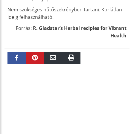
Nem szükséges hűtőszekrényben tartani. Korlátlan
ideig felhasználható.
Forrás:
R. Gladstar’s Herbal recipies for Vibrant
Health
Faceboo
Pinteres
Email
Print
k
t