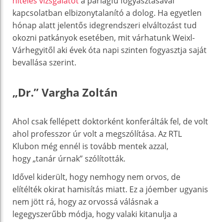
hiteles vizsgálatot
a parlagfű fogyasztásával
kapcsolatban elbizonytalanító a dolog. Ha egyetlen
hónap alatt jelentős idegrendszeri elváltozást tud
okozni patkányok esetében, mit várhatunk Weixl-
Várhegyitől aki évek óta napi szinten fogyasztja saját
bevallása szerint.
„Dr.” Vargha Zoltán
Ahol csak fellépett doktorként konferálták fel, de volt
ahol professzor úr volt a megszólítása. Az RTL
Klubon még ennél is tovább mentek azzal,
hogy „tanár úrnak” szólították.
Idővel kiderült, hogy nemhogy nem orvos, de
elítélték okirat hamisítás miatt. Ez a jóember ugyanis
nem jött rá, hogy az orvossá válásnak a
legegyszerűbb módja, hogy valaki kitanulja a