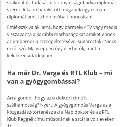
szakmát és tudásáról bizonyosságot adva diplomát
szerez. Inkább hamisított magának egy román
diplomát amit itthon próbált honosítani.
Emlékszik valaki arra, hogy bármelyik TV vagy média
visszavonta a korábbi marhaságokat amiket ennek
az embernek a szerepeltetésével sugároztak? Nincs
erről szó. Ma is éppen úgy elérhetők, mint a
keletkezésük idejében.
Ha már Dr. Varga és RTL Klub – mi
van a gyógygombással?
Arra gondol, hogy az ő doktori címe is
szélhámosság? Nyert. A gyógygombás Varga az a
közgazdász-történész aki a Napidoktor és az RTL
Klub Reggeli című műsorának a sztárja volt éveken
át.