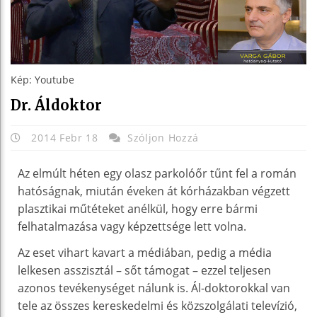
Kép: Youtube
Dr. Áldoktor
2014 Febr 18
Szóljon Hozzá
Az elmúlt héten egy olasz parkolóőr tűnt fel a román
hatóságnak, miután éveken át kórházakban végzett
plasztikai műtéteket anélkül, hogy erre bármi
felhatalmazása vagy képzettsége lett volna.
Az eset vihart kavart a médiában, pedig a média
lelkesen asszisztál – sőt támogat – ezzel teljesen
azonos tevékenységet nálunk is. Ál-doktorokkal van
tele az összes kereskedelmi és közszolgálati televízió,