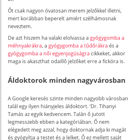
Őt csak nagyon óvatosan merem jelzőkkel illetni,
mert korábban beperelt amiért szélhámosnak
neveztem.
De azt hiszem ha valaki elolvassa a
gyógygomba a
méhnyakrákra
, a
gyógygomba a tűdőrákra
és a
gyógygomba a női egyenjogúságra
cikkeket, akkor
maga is akaszthat odaillő jelzőket erre a fickóra is.
Áldoktorok minden nagyvárosban
A Google keresés szinte minden nagyobb városban
talál egy ilyen hiányjeles áldoktort. ‘Dr. Tihanyi
Tamás az egyik kedvencem. Talán ő jutott
legmesszebb ebben a kategóriában. Ő nem
elégedett meg azzal, hogy doktornak adja ki magát
és gyógyítja a testet és a lelket. Ő ez mellett saját