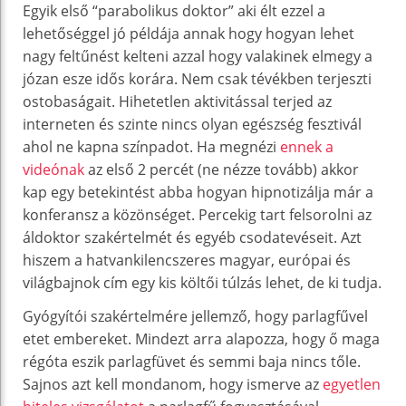
Egyik első “parabolikus doktor” aki élt ezzel a
lehetőséggel jó példája annak hogy hogyan lehet
nagy feltűnést kelteni azzal hogy valakinek elmegy a
józan esze idős korára. Nem csak tévékben terjeszti
ostobaságait. Hihetetlen aktivitással terjed az
interneten és szinte nincs olyan egészség fesztivál
ahol ne kapna színpadot. Ha megnézi
ennek a
videónak
az első 2 percét (ne nézze tovább) akkor
kap egy betekintést abba hogyan hipnotizálja már a
konferansz a közönséget. Percekig tart felsorolni az
áldoktor szakértelmét és egyéb csodatevéseit. Azt
hiszem a hatvankilencszeres magyar, európai és
világbajnok cím egy kis költői túlzás lehet, de ki tudja.
Gyógyítói szakértelmére jellemző, hogy parlagfűvel
etet embereket. Mindezt arra alapozza, hogy ő maga
régóta eszik parlagfüvet és semmi baja nincs tőle.
Sajnos azt kell mondanom, hogy ismerve az
egyetlen