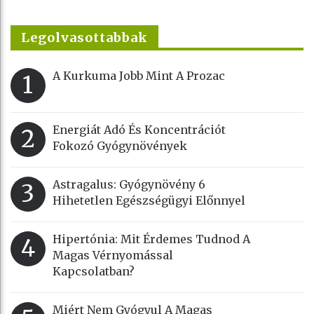
Legolvasottabbak
A Kurkuma Jobb Mint A Prozac
1
Energiát Adó És Koncentrációt
2
Fokozó Gyógynövények
Astragalus: Gyógynövény 6
3
Hihetetlen Egészségügyi Előnnyel
Hipertónia: Mit Érdemes Tudnod A
4
Magas Vérnyomással
Kapcsolatban?
Miért Nem Gyógyul A Magas