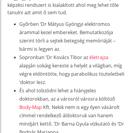
képzési rendszert is kialakított ahol meg lehet tőle
tanulni azt amit ő sem tud.
Győrben ‘Dr Mátyus Gyöngyi elektromos
árammal kezel embereket. Bemutatkozója
szerint törli a sejtek betegség memóriáját –
bármi is legyen az.
Sopronban ’Dr Kovács Tibor az
életrajza
alapján sokáig kereste a helyét a világban, míg
végre eldöntötte, hogy parabolikus tiszteletbeli
‘doktor lesz.
És ahol tobzódni lehet a hiányjeles
doktorokban, az a városról városra költöző
Body-Map
Kft. Nekik nem is egy ilyen vásárolt
címmel rendelkező áldoktoruk van hanem
mindjárt kettő. ’Dr Barna Gyula vízkutató és ‘Dr
Bodnár Marianna.