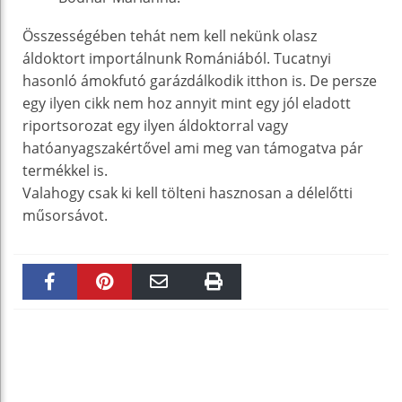
Összességében tehát nem kell nekünk olasz
áldoktort importálnunk Romániából. Tucatnyi
hasonló ámokfutó garázdálkodik itthon is. De persze
egy ilyen cikk nem hoz annyit mint egy jól eladott
riportsorozat egy ilyen áldoktorral vagy
hatóanyagszakértővel ami meg van támogatva pár
termékkel is.
Valahogy csak ki kell tölteni hasznosan a délelőtti
műsorsávot.
Faceboo
Pinteres
Email
Print
k
t