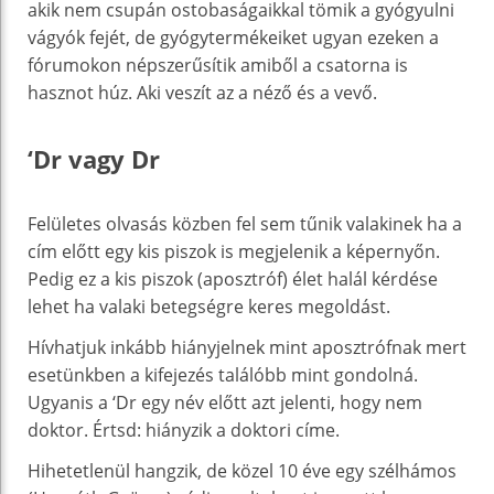
akik nem csupán ostobaságaikkal tömik a gyógyulni
vágyók fejét, de gyógytermékeiket ugyan ezeken a
fórumokon népszerűsítik amiből a csatorna is
hasznot húz. Aki veszít az a néző és a vevő.
‘Dr vagy Dr
Felületes olvasás közben fel sem tűnik valakinek ha a
cím előtt egy kis piszok is megjelenik a képernyőn.
Pedig ez a kis piszok (aposztróf) élet halál kérdése
lehet ha valaki betegségre keres megoldást.
Hívhatjuk inkább hiányjelnek mint aposztrófnak mert
esetünkben a kifejezés találóbb mint gondolná.
Ugyanis a ‘Dr egy név előtt azt jelenti, hogy nem
doktor. Értsd: hiányzik a doktori címe.
Hihetetlenül hangzik, de közel 10 éve egy szélhámos