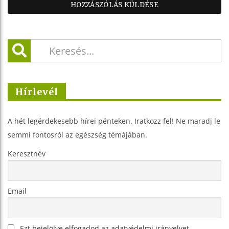
Hírlevél
A hét legérdekesebb hírei pénteken. Iratkozz fel! Ne maradj le
semmi fontosról az egészség témájában.
Keresztnév
Email
Ezt bejelölve elfogadod az adatvédelmi irányelvet