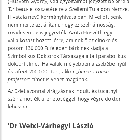
(Husvéth György) védjegyoltalmat jegyzett be erre a
‘Dr betű-jel összetételre a Szellemi Tulajdon Nemzeti
Hivatala nevű kormányhivatalban. Mivel ott senki
nem merte azt állítani, hogy ez szélhámosság,
rövidesen be is jegyezték. Azóta Husvéth egy
vállalkozást hozott létre, aminek ő az elnöke és
potom 130 000 Ft fejében bárkinek kiadja a
Szimbolikus Doktorok Társasága általi parabolikus
doktori címet. Ha valaki mélyebben a zsebébe nyúl
és kifizet 200 000 Ft-ot, akkor „
honoris causa
professor
” címet is vehet magának.
Az üzlet azonnal virágzásnak indult, és tucatnyi
szélhámos élt a lehetőséggel, hogy végre doktor
lehessen.
‘Dr Weixl-Várhegyi László