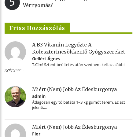
5
Vérnyomás?
Friss Hozzászólás
A B3 Vitamin Legyőzte A
Koleszterincsökkentő Gyógyszereket
Gellért Ágnes
T.Cím! Sztent beültetés után szednem kell az alábbi
gyógysze...
Miért (nem) Jobb Az Édesburgonya
admin
Átlagosan egy tő batáta 1–3 kg gumót terem. Ez azt
jelenti,...
Miért (nem) Jobb Az Édesburgonya
Flor