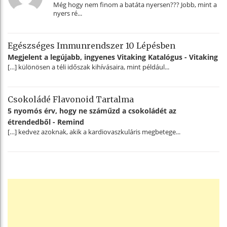
Még hogy nem finom a batáta nyersen??? Jobb, mint a
nyers ré...
Egészséges Immunrendszer 10 Lépésben
Megjelent a legújabb, ingyenes Vitaking Katalógus - Vitaking
[…] különösen a téli időszak kihívásaira, mint például...
Csokoládé Flavonoid Tartalma
5 nyomós érv, hogy ne száműzd a csokoládét az
étrendedből - Remind
[…] kedvez azoknak, akik a kardiovaszkuláris megbetege...