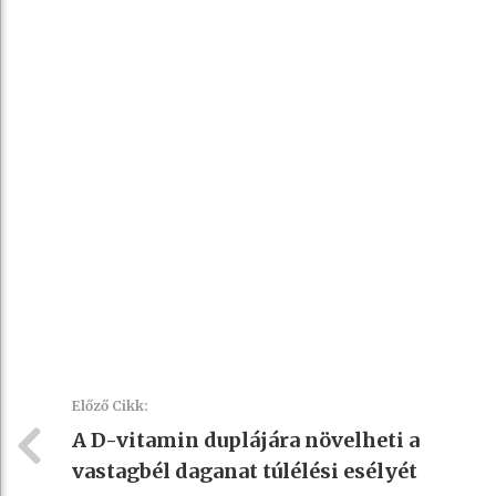
Előző Cikk:
A D-vitamin duplájára növelheti a
vastagbél daganat túlélési esélyét