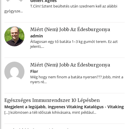
Gellért Ágnes
T.Cím! Sztent beültetés után szednem kell az alábbi
gyógysze...
Miért (nem) Jobb Az Édesburgonya
admin
Átlagosan egy tő batáta 1–3 kg gumót terem. Ez azt
jelenti,...
Miért (nem) Jobb Az Édesburgonya
Flor
Még hogy nem finom a batáta nyersen??? Jobb, mint a
nyers ré...
Egészséges Immunrendszer 10 Lépésben
Megjelent a legújabb, ingyenes Vitaking Katalógus - Vitaking
[…] különösen a téli időszak kihívásaira, mint például...