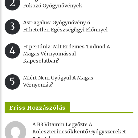
2
Fokozó Gyógynövények
Astragalus: Gyógynövény 6
3
Hihetetlen Egészségügyi Előnnyel
Hipertónia: Mit Érdemes Tudnod A
4
Magas Vérnyomással
Kapcsolatban?
Miért Nem Gyógyul A Magas
5
Vérnyomás?
Friss Hozzászólás
A B3 Vitamin Legyőzte A
Koleszterincsökkentő Gyógyszereket