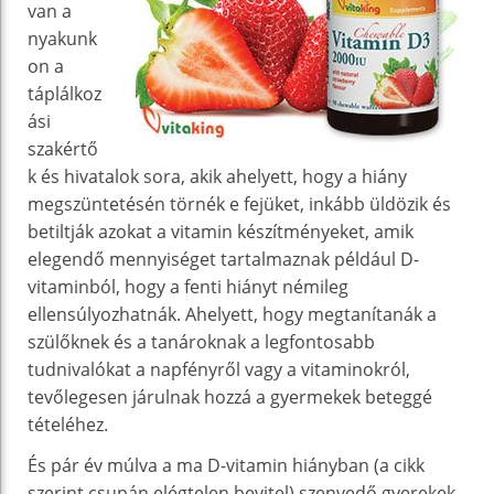
van a
nyakunk
on a
táplálkoz
ási
szakértő
k és hivatalok sora, akik ahelyett, hogy a hiány
megszüntetésén törnék e fejüket, inkább üldözik és
betiltják azokat a vitamin készítményeket, amik
elegendő mennyiséget tartalmaznak például D-
vitaminból, hogy a fenti hiányt némileg
ellensúlyozhatnák. Ahelyett, hogy megtanítanák a
szülőknek és a tanároknak a legfontosabb
tudnivalókat a napfényről vagy a vitaminokról,
tevőlegesen járulnak hozzá a gyermekek beteggé
tételéhez.
És pár év múlva a ma D-vitamin hiányban (a cikk
szerint csupán elégtelen bevitel) szenvedő gyerekek