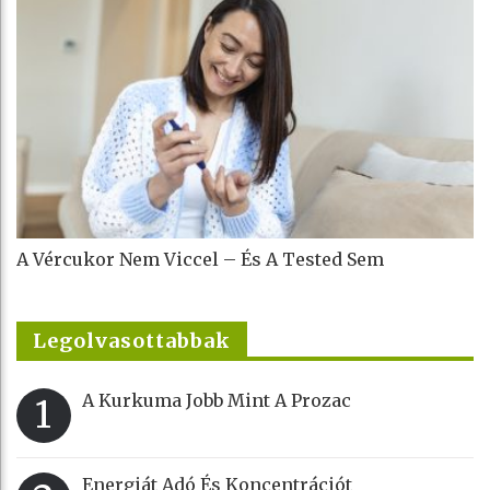
A Vércukor Nem Viccel – És A Tested Sem
Legolvasottabbak
A Kurkuma Jobb Mint A Prozac
1
Energiát Adó És Koncentrációt