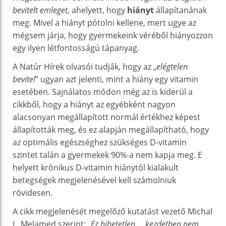
bevitelt emleget
, ahelyett, hogy
hiányt
állapítanának
meg. Mivel a hiányt pótolni kellene, mert ugye az
mégsem járja, hogy gyermekeink véréből hiányozzon
egy ilyen létfontosságú tápanyag.
A Natúr Hírek olvasói tudják, hogy az „
elégtelen
bevitel
” ugyan azt jelenti, mint a hiány egy vitamin
esetében. Sajnálatos módon még az is kiderül a
cikkből, hogy a hiányt az egyébként nagyon
alacsonyan megállapított normál értékhez képest
állapították meg, és ez alapján megállapítható, hogy
az optimális egészséghez szükséges D-vitamin
szintet talán a gyermekek 90%-a nem kapja meg. E
helyett krónikus D-vitamin hiánytól kialakult
betegségek megjelenésével kell számolniuk
rövidesen.
A cikk megjelenését megelőző kutatást vezető Michal
L. Melamed szerint: „
Ez hihetetlen … kezdetben nem