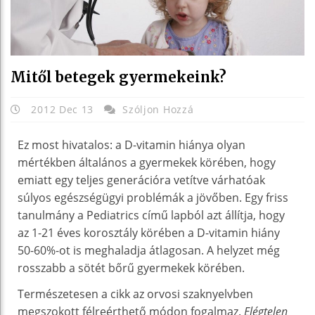
Mitől betegek gyermekeink?
2012 Dec 13
Szóljon Hozzá
Ez most hivatalos: a D-vitamin hiánya olyan
mértékben általános a gyermekek körében, hogy
emiatt egy teljes generációra vetítve várhatóak
súlyos egészségügyi problémák a jövőben. Egy friss
tanulmány a Pediatrics című lapból azt állítja, hogy
az 1-21 éves korosztály körében a D-vitamin hiány
50-60%-ot is meghaladja átlagosan. A helyzet még
rosszabb a sötét bőrű gyermekek körében.
Természetesen a cikk az orvosi szaknyelvben
megszokott félreérthető módon fogalmaz.
Elégtelen