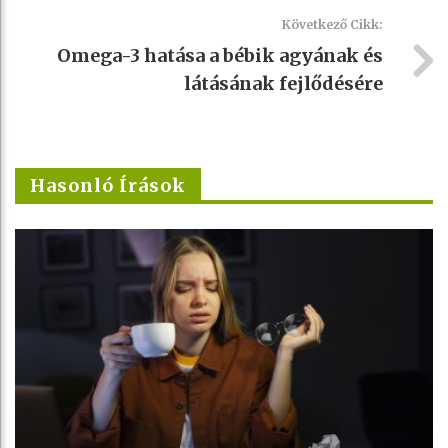
Következő Cikk:
Omega-3 hatása a bébik agyának és
látásának fejlődésére
Hasonló Írások