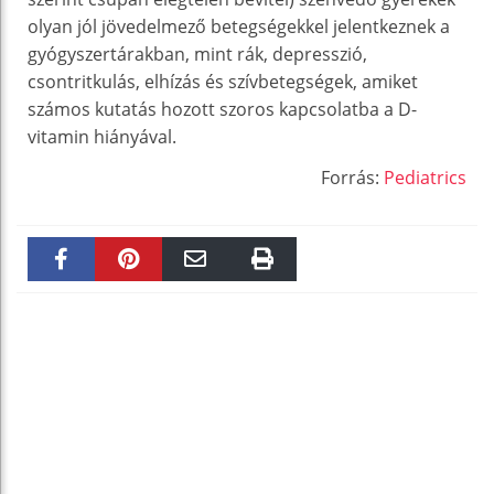
olyan jól jövedelmező betegségekkel jelentkeznek a
gyógyszertárakban, mint rák, depresszió,
csontritkulás, elhízás és szívbetegségek, amiket
számos kutatás hozott szoros kapcsolatba a D-
vitamin hiányával.
Forrás:
Pediatrics
Faceboo
Pinteres
Email
Print
k
t