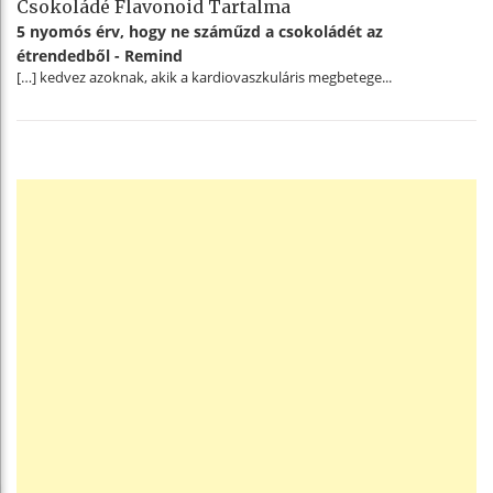
Csokoládé Flavonoid Tartalma
5 nyomós érv, hogy ne száműzd a csokoládét az
étrendedből - Remind
[…] kedvez azoknak, akik a kardiovaszkuláris megbetege...