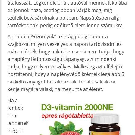
átalusszák. Légkondicionált autóval mennek iskolába
és jönnek haza, esetleg abban várják meg, míg
szüleik bevásárolnak a boltban. Napsütésben alig
tartózkodnak, pedig ez éltető elem lenne számukra.
A „napolaj&ózonlyuk” üzletág pedig naponta
szajkózza, milyen veszélyes a napon tartózkodni és
mára elérték, hogy miközben senki nem tudja, hogy
a napfény létfontosságú tápanyag, azt mindenki
tudja, hogy milyen veszélyes. Mellesleg azt elfelejtik
hozzátenni, hogy a napfényvédő krémeik legalább 5
rákkeltő anyagot tartalmaznak, tehát csak akkor
kenje magára valaki, ha megunta az életét.
Ha a
fentiek
nem
lennének
elég, itt