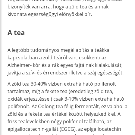
bizonyíték van arra, hogy a zöld tea és annak
kivonata egészségügyi előnyökkel bír.
A tea
A legtöbb tudományos megállapítás a teákkal
kapcsolatban a zöld teáról van, csökkenti az
Alzheimer- kór és a rák egyes fajtáinak kialakulását,
javítja a szív- és érrendszer illetve a száj egészségét.
A zöld tea 30-40% vízben extrahálható polifenolt
tartalmaz, míg a fekete tea (eredetileg zöld tea,
oxidált erjesztéssel) csak 3-10% vízben extrahálható
polifenolt. Az Oolong tea félig fermentált, ez valahol a
zöld és a fekete tea értékei között helyezkedik el. A
friss tealevelekben négy polifenol található, az
epigallocatechin-gallát (EGCG), az epigallocatechin