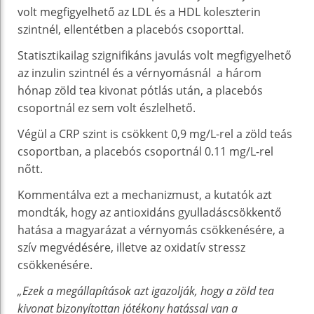
volt megfigyelhető az LDL és a HDL koleszterin
szintnél, ellentétben a placebós csoporttal.
Statisztikailag szignifikáns javulás volt megfigyelhető
az inzulin szintnél és a vérnyomásnál a három
hónap zöld tea kivonat pótlás után, a placebós
csoportnál ez sem volt észlelhető.
Végül a CRP szint is csökkent 0,9 mg/L-rel a zöld teás
csoportban, a placebós csoportnál 0.11 mg/L-rel
nőtt.
Kommentálva ezt a mechanizmust, a kutatók azt
mondták, hogy az antioxidáns gyulladáscsökkentő
hatása a magyarázat a vérnyomás csökkenésére, a
szív megvédésére, illetve az oxidatív stressz
csökkenésére.
„Ezek a megállapítások azt igazolják, hogy a zöld tea
kivonat bizonyítottan jótékony hatással van a