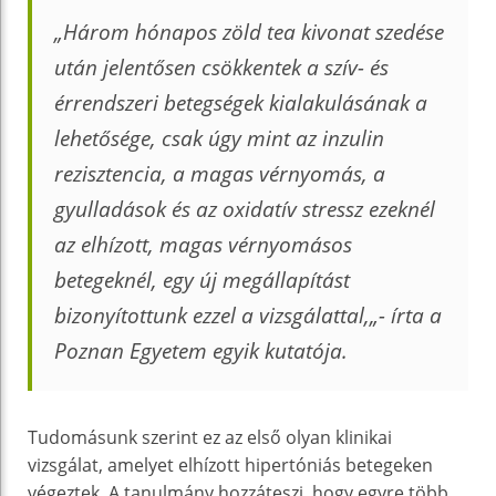
„
Három hónapos zöld tea kivonat szedése
után jelentősen csökkentek a szív- és
érrendszeri betegségek kialakulásának a
lehetősége, csak úgy mint az inzulin
rezisztencia, a magas vérnyomás, a
gyulladások és az oxidatív stressz ezeknél
az elhízott, magas vérnyomásos
betegeknél, egy új megállapítást
bizonyítottunk ezzel a vizsgálattal,
„- írta a
Poznan Egyetem egyik kutatója.
Tudomásunk szerint ez az első olyan klinikai
vizsgálat, amelyet elhízott hipertóniás betegeken
végeztek. A tanulmány hozzáteszi, hogy egyre több