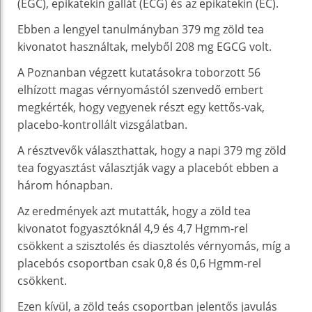
(EGC), epikatekin gallát (ECG) és az epikatekin (EC).
Ebben a lengyel tanulmányban 379 mg zöld tea
kivonatot használtak, melyből 208 mg EGCG volt.
A Poznanban végzett kutatásokra toborzott 56
elhízott magas vérnyomástól szenvedő embert
megkérték, hogy vegyenek részt egy kettős-vak,
placebo-kontrollált vizsgálatban.
A résztvevők választhattak, hogy a napi 379 mg zöld
tea fogyasztást választják vagy a placebót ebben a
három hónapban.
Az eredmények azt mutatták, hogy a zöld tea
kivonatot fogyasztóknál 4,9 és 4,7 Hgmm-rel
csökkent a szisztolés és diasztolés vérnyomás, míg a
placebós csoportban csak 0,8 és 0,6 Hgmm-rel
csökkent.
Ezen kívül, a zöld teás csoportban jelentős javulás