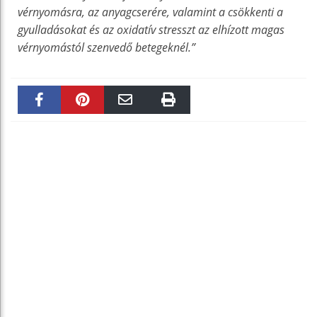
vérnyomásra, az anyagcserére, valamint a csökkenti a
gyulladásokat és az oxidatív stresszt az elhízott magas
vérnyomástól szenvedő betegeknél.”
Faceboo
Pinteres
Email
Print
k
t