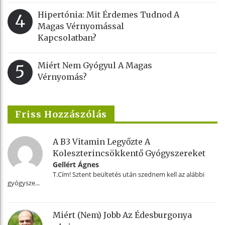
Hipertónia: Mit Érdemes Tudnod A
4
Magas Vérnyomással
Kapcsolatban?
Miért Nem Gyógyul A Magas
5
Vérnyomás?
Friss Hozzászólás
A B3 Vitamin Legyőzte A
Koleszterincsökkentő Gyógyszereket
Gellért Ágnes
T.Cím! Sztent beültetés után szednem kell az alábbi
gyógysze...
Miért (nem) Jobb Az Édesburgonya