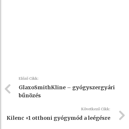
Előző Cikk:
GlaxoSmithKline – gyógyszergyári
bűnözés
Következő Cikk:
Kilenc +1 otthoni gyógymód a leégésre