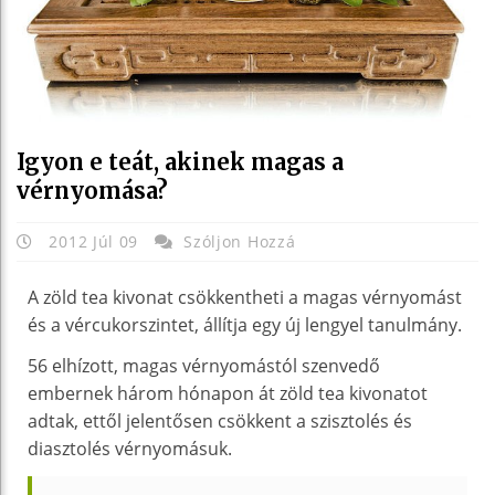
Igyon e teát, akinek magas a
vérnyomása?
2012 Júl 09
Szóljon Hozzá
A zöld tea kivonat csökkentheti a magas vérnyomást
és a vércukorszintet, állítja egy új lengyel tanulmány.
56 elhízott, magas vérnyomástól szenvedő
embernek három hónapon át zöld tea kivonatot
adtak, ettől jelentősen csökkent a szisztolés és
diasztolés vérnyomásuk.