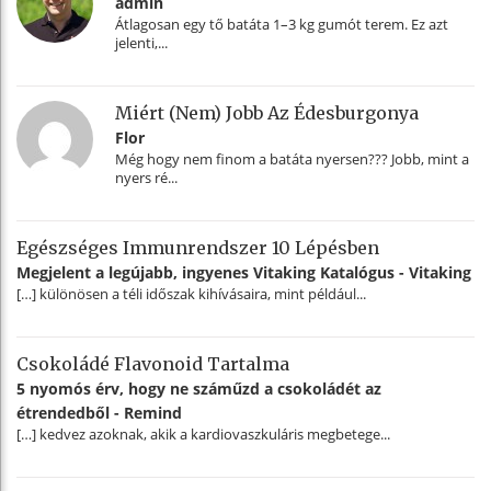
admin
Átlagosan egy tő batáta 1–3 kg gumót terem. Ez azt
jelenti,...
Miért (nem) Jobb Az Édesburgonya
Flor
Még hogy nem finom a batáta nyersen??? Jobb, mint a
nyers ré...
Egészséges Immunrendszer 10 Lépésben
Megjelent a legújabb, ingyenes Vitaking Katalógus - Vitaking
[…] különösen a téli időszak kihívásaira, mint például...
Csokoládé Flavonoid Tartalma
5 nyomós érv, hogy ne száműzd a csokoládét az
étrendedből - Remind
[…] kedvez azoknak, akik a kardiovaszkuláris megbetege...