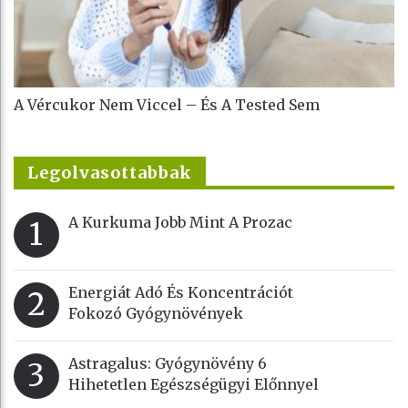
A Vércukor Nem Viccel – És A Tested Sem
Legolvasottabbak
A Kurkuma Jobb Mint A Prozac
1
Energiát Adó És Koncentrációt
2
Fokozó Gyógynövények
Astragalus: Gyógynövény 6
3
Hihetetlen Egészségügyi Előnnyel